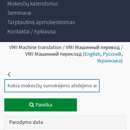
Mokesčių kalendorius
Seminarai
Tarptautinis apmokestinimas
Kontaktai / Apklausa
VMI Machine translation / VMI Машинный перевод /
VMI Машинний переклад (
English
,
Русский
,
Українська
)
Paieška
Parodymo data