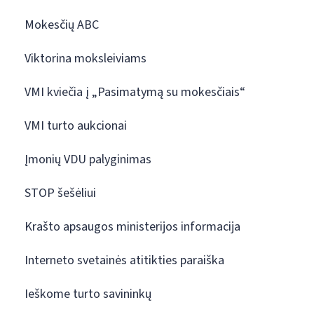
Mokesčių ABC
Viktorina moksleiviams
VMI kviečia į „Pasimatymą su mokesčiais“
VMI turto aukcionai
Įmonių VDU palyginimas
STOP šešėliui
Krašto apsaugos ministerijos informacija
Interneto svetainės atitikties paraiška
Ieškome turto savininkų