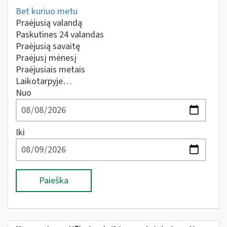
Bet kuriuo metu
Praėjusią valandą
Paskutines 24 valandas
Praėjusią savaitę
Praėjusį mėnesį
Praėjusiais metais
Laikotarpyje…
Nuo
Iki
Paieška