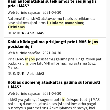
Kam automatiškai suteikiamos teisės jungtis
prie i.MAS?
Web turinio sąrašas
2021-04-30
Automatiškai i.MAS atstovavimo teisės suteikiamos:
save atstovaujantiems
fiziniams
asmenims
;
fiziniams
...
DUK:
DUK - Apie i.MAS
Kokiu būdu galima prisijungti prie i.MAS
ir
jos
posistemių ?
Web turinio sąrašas
2021-04-30
Prie i.MAS
ir
jos
posistemių galima prisijungti tokiu pat
būdu, kaip
ir
prie kitų VMI informacinių sistemų (pvz.:
Mano...
DUK:
DUK - Apie i.MAS
Kokias duomenų ataskaitas galima suformuoti
i. MAS?
Web turinio sąrašas
2021-04-30
i. MAS yra galimybė sugeneruoti
ir
išeksportuoti į i.MAS
pateiktų duomenų ataskaitas (statistines arba pagal
nustatytus parametrus). Atkreipiamas dėmesys, kad