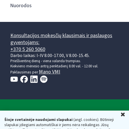
Nuorodos
Konsultacijos mokesčių klausimais ir paslaugos
gyventojams:
+370 5 260 5060
Darbo laikas: I-IV 8.00-17.00, V 8.00-15.45.
Prieššventinę dieną - viena valanda trumpiau.
Kiekvieno mėnesio antrą penktadienį 8.00 val. - 12.00 val.
Mano VMI
Paklausimas per
Valstybinė mokesčių inspekcija prie Lietuvos
U
Respublikos finansų ministerijos
Šioje svetainėje naudojami slapukai
(angl. cookies). Būtinieji
slapukai įdiegiami automatiškai ir jiems nėra reikalingas Jūsų