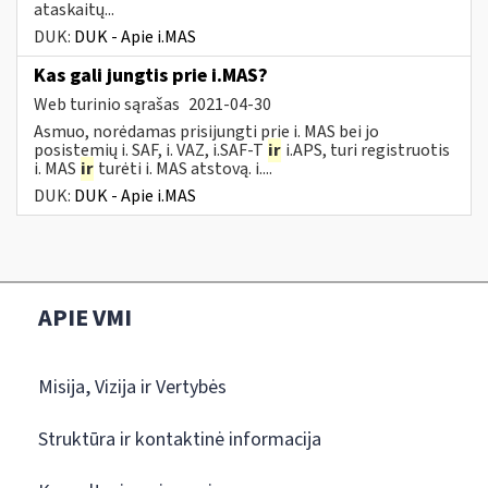
ataskaitų...
DUK:
DUK - Apie i.MAS
Kas gali jungtis prie i.MAS?
Web turinio sąrašas
2021-04-30
Asmuo, norėdamas prisijungti prie i. MAS bei jo
posistemių i. SAF, i. VAZ, i.SAF-T
ir
i.APS, turi registruotis
i. MAS
ir
turėti i. MAS atstovą. i....
DUK:
DUK - Apie i.MAS
APIE VMI
Misija, Vizija ir Vertybės
Struktūra ir kontaktinė informacija