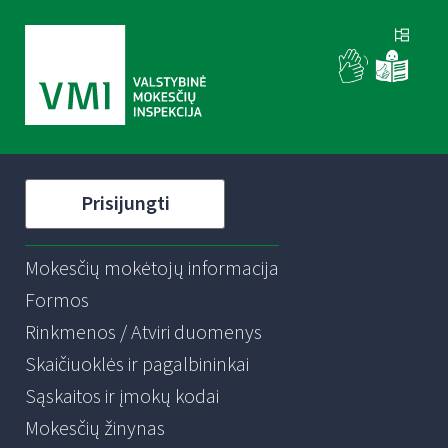
Prisijungti
Mokesčių mokėtojų informacija
Formos
Rinkmenos / Atviri duomenys
Skaičiuoklės ir pagalbininkai
Sąskaitos ir įmokų kodai
Mokesčių žinynas