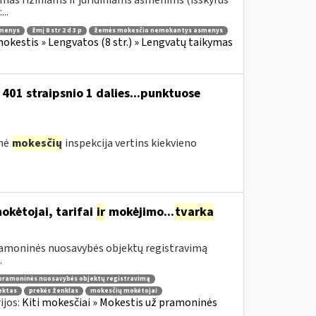
mas fiziniams ir juridiniams asmenims (išskyrus
..
smenys
žmį 8 str 2 d 3 p
žemės mokesčio nemokantys asmenys
kestis » Lengvatos (8 str.) » Lengvatų taikymas
01 straipsnio 1 dalies...punktuose
inė
mokesčių
inspekcija vertins kiekvieno
kėtojai, tarifai
ir
mokėjimo...
tvarka
pramoninės nuosavybės objektų registravimą
.
pramoninės nuosavybės objektų registravimą
ektas
prekės ženklas
mokesčių mokėtojai
ijos:
Kiti mokesčiai » Mokestis už pramoninės