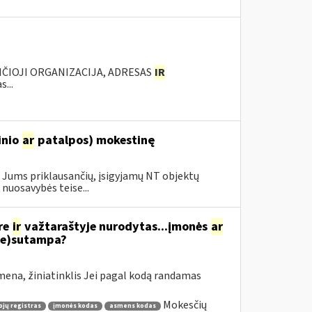
NČIOJI ORGANIZACIJA, ADRESAS
IR
...
inio
ar
patalpos) mokestinę
 Jums priklausančių, įsigyjamų NT objektų
nuosavybės teise...
re
ir
važtaraštyje nurodytas...įmonės
ar
ne)sutampa?
ena, žiniatinklis Jei pagal kodą randamas
Mokesčių
jų registras
įmonės kodas
asmens kodas