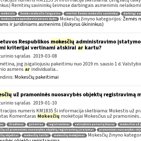
tracijos numeris KM1253 Ši informacija skelbiama: Lengvatų taiky
nkus) Remtinų savininkų šeimose darbingais asmenimis nelaikomi:.
 mokestis
žemės mokesčio lengvatos
remtini žemės mokesčio savininkai
darbingi a
Mokesčių žinyno kategorijos:
Žemės mo
 mokesčio neapmokestinamasis dydis
iams ir juridiniams asmenims (išskyrus ūkininkus)
etuvos Respublikos
mokesčių
administravimo įstatymo 4
mi kriterijai vertinami atskirai
ar
kartu?
urinio sąrašas
2019-03-08
ėtina, jog įsigaliojusiu pakeitimu nuo 2019 m. sausio 1 d. Valstyb
inio asmens
ar
individualia...
ndinis:
Mokesčių pakeitimai
sčių
už pramoninės nuosavybės objektų registravimą mo
urinio sąrašas
2019-01-10
tracijos numeris KM1835 Ši informacija skelbiama: Mokestis už 
ktas Komentaras
Mokesčių
mokėtojai Mokesčius už pramoninės..
nas
išradimas
patentas
registravimas
valstybinis patentų biuras
mokesčiai už 
čių už pramoninės nuosavybės objektų registravimą įstatymas
pramoninės nuosavybės obj
Mokesčių žinyno kategor
čių objektas
mokesčių tarifai
mokesčių mokėjimas
vybės objektų registravimą