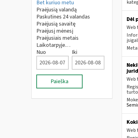
kateg
Bet kuriuo metu
Praėjusią valandą
Paskutines 24 valandas
Dėl 
Praėjusią savaitę
Web t
Praėjusį mėnesį
Infor
Praėjusiais metais
įsiga
Laikotarpyje…
Metai
Nuo
Iki
Neki
juri
Web t
Paieška
Regis
turto
Mokes
Semi
Koki
Web t