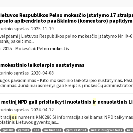
Lietuvos Respublikos Pelno mokesčio įstatymo 17 straip
ipsnio apibendrinto paaiškinimo (komentaro) papildym
urinio sąrašas
2025-11-19
velgdami į Lietuvos Respublikos pelno mokesčio įstatymo Nr. IX-675 5
psnių pakeitimo...
:
2025
Mokesčiai:
Pelno mokestis
 mokestinio laikotarpio nustatymas
urinio sąrašas
2020-04-08
ugos pavadinimas - Kito mokestinio laikotarpio nustatymas. Pasl
dinimas: Juridiniai asmenys gali kreiptis į mokesčių administratorių
 metinį NPD gali prisitaikyti nuolatinis
ir
nenuolatinis L
urinio sąrašas
2024-04-12
traci
jos
numeris KM0286 Ši informacija skelbiama: NPD taikymas 
latinis Lietuvos gyventojas...
gpm308
gpm309
npd
metinis npd
gpmį 20 str 1 d
nuolatinis gyventojas
nenu