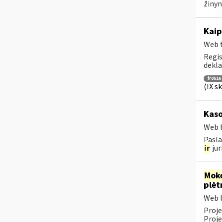
žinyn
Kaip
Web t
Regis
dekla
fr0516
(IX s
Kaso
Web t
Pasla
ir
jur
Moke
plėt
Web t
Proje
Proje