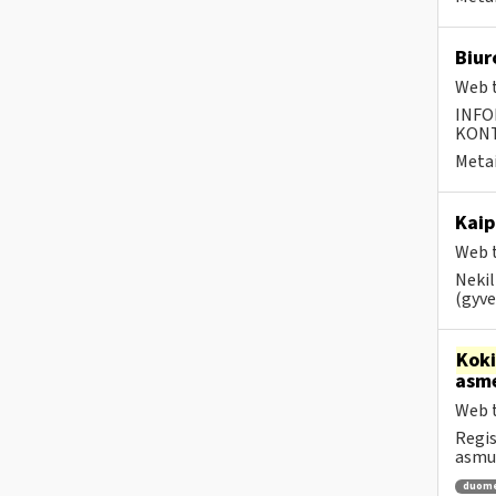
Biur
Web t
INFO
KONTA
Metai
Kaip
Web t
Nekil
(gyve
Kok
asm
Web t
Regis
asm
duom