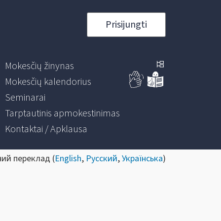
Prisijungti
Mokesčių žinynas
Mokesčių kalendorius
Seminarai
Tarptautinis apmokestinimas
Kontaktai / Apklausa
ний переклад (
English
,
Русский
,
Українська
)