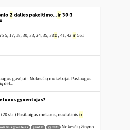
snio
2
dalies pakeitimo...
ir
30-3
o
, 17, 18, 30, 33, 34, 35, 38
2
, 41, 43
ir
561
augos gavėjai - Mokesčių mokėtojai. Paslaugos
 dėl...
ietuvos gyventojas?
(20 str.) Pasibaigus metams, nuolatinis
ir
Mokesčių žinyno
olatinis gyventojas
gpm314
gpm311