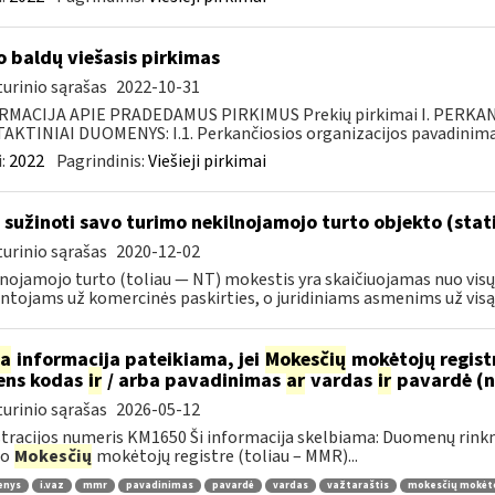
o baldų viešasis pirkimas
urinio sąrašas
2022-10-31
RMACIJA APIE PRADEDAMUS PIRKIMUS Prekių pirkimai I. PERKA
KTINIAI DUOMENYS: I.1. Perkančiosios organizacijos pavadinimas
:
2022
Pagrindinis:
Viešieji pirkimai
 sužinoti savo turimo nekilnojamojo turto objekto (stat
urinio sąrašas
2020-12-02
nojamojo turto (toliau ― NT) mokestis yra skaičiuojamas nuo visų
ntojams už komercinės paskirties, o juridiniams asmenims už visą 
ia
informacija pateikiama, jei
Mokesčių
mokėtojų regist
ens kodas
ir
/ arba pavadinimas
ar
vardas
ir
pavardė (
urinio sąrašas
2026-05-12
tracijos numeris KM1650 Ši informacija skelbiama: Duomenų rinkm
uo
Mokesčių
mokėtojų registre (toliau – MMR)...
enys
i.vaz
mmr
pavadinimas
pavardė
vardas
važtaraštis
mokesčių mokėto