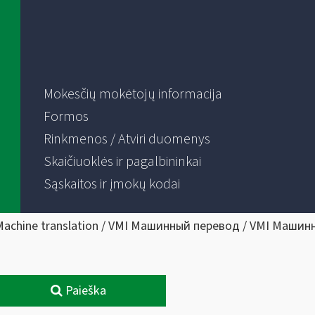
Mokesčių mokėtojų informacija
Formos
Rinkmenos / Atviri duomenys
Skaičiuoklės ir pagalbininkai
Sąskaitos ir įmokų kodai
Machine translation / VMI Машинный перевод / VMI Машин
Paieška