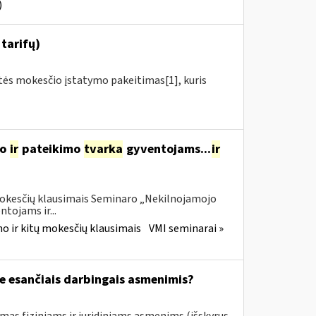
)
tarifų)
rtės mokesčio įstatymo pakeitimas[1], kuris
mo
ir
pateikimo
tvarka
gyventojams...
ir
 mokesčių klausimais Seminaro „Nekilnojamojo
tojams ir...
o ir kitų mokesčių klausimais
VMI seminarai »
e esančiais darbingais asmenimis?