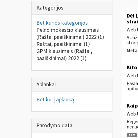
Kategorijos
Dėl 
stra
Bet kurios kategorijos
Pelno mokesčio klausimais
Web t
(Raštai paaiškinimai) 2022
(1)
Atsiž
strai
Raštai, paaiškinimai
(1)
Metai
GPM klausimais (Raštai,
paaiškinimai) 2022
(1)
Kito
Web t
Pasla
Aplankai
apibū
Bet kurį aplanką
Kaip
Web t
Regis
Parodymo data
nenuo
gpm