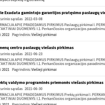
le Exadata gamintojo garantijos pratęsimo paslaugų vi
urinio sąrašas
2022-03-08
RMACIJA APIE PRADEDAMUS PIRKIMUS Paslaugų pirkimai I. PER
KTINIAI DUOMENYS: I.1. Perkančiosios organizacijos pavadinimas
:
2022
Pagrindinis:
Viešieji pirkimai
enų centro paslaugų viešasis pirkimas
urinio sąrašas
2021-06-23
RMACIJA APIE PRADEDAMUS PIRKIMUS Paslaugų pirkimai I. PER
KTINIAI DUOMENYS: I.1. Perkančiosios organizacijos pavadinimas
:
2021
Pagrindinis:
Viešieji pirkimai
ektų valdymo programinės priemonės viešasis pirkimas
urinio sąrašas
2021-06-30
RMACIJA APIE PRADEDAMUS PIRKIMUS Prekių pirkimai I. PERKA
KTINIAI DUOMENYS: I.1. Perkančiosios organizacijos pavadinimas
:
2021
Pagrindinis:
Viešieji pirkimai