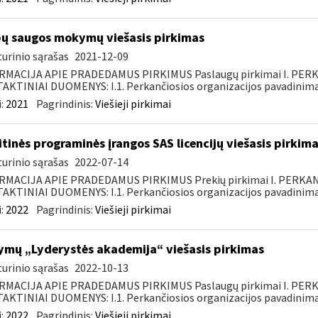
ų saugos mokymų viešasis pirkimas
urinio sąrašas
2021-12-09
RMACIJA APIE PRADEDAMUS PIRKIMUS Paslaugų pirkimai I. PER
KTINIAI DUOMENYS: I.1. Perkančiosios organizacijos pavadinimas
:
2021
Pagrindinis:
Viešieji pirkimai
itinės programinės įrangos SAS licencijų viešasis pirkim
urinio sąrašas
2022-07-14
RMACIJA APIE PRADEDAMUS PIRKIMUS Prekių pirkimai I. PERKA
KTINIAI DUOMENYS: I.1. Perkančiosios organizacijos pavadinimas
:
2022
Pagrindinis:
Viešieji pirkimai
mų „Lyderystės akademija“ viešasis pirkimas
urinio sąrašas
2022-10-13
RMACIJA APIE PRADEDAMUS PIRKIMUS Paslaugų pirkimai I. PER
KTINIAI DUOMENYS: I.1. Perkančiosios organizacijos pavadinimas
:
2022
Pagrindinis:
Viešieji pirkimai