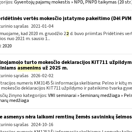
orijos:
Gyventojų pajamų mokestis » NPD, PNPD taikymas (20 str.
pridėtinės vertės mokesčio įstatymo pakeitimo (Dėl PVM 
urinio sąrašas
2021-01-04
muojame, kad 2020 m. gruodžio 2
2
d. buvo priimtas Pridėtinės ve
lios nuo 2021 m. sausio 1...
:
2020
lnojamojo turto mokesčio deklaracijos KIT711 užpildy
diniams
asmenims
už 2025 m.
urinio sąrašas
2026-02-02
tracijos numeris KM3145 Ši informacija skelbiama: Pelno ir kitų
 mokesčio deklaracijos KIT711 užpildymo ir pateikimo tvarka gyven
čių žinyno kategorijos:
VMI seminarai » Seminarų medžiaga » Peln
narų medžiaga
e asmenys nėra laikomi remtinų žemės savininkų šeimos
urinio sąrašas
2024-10-16