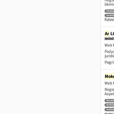
Regis
ūkini
žemės
žemės
fizin
Ar
Li
mini
Web t
Pažym
jurid
Pagri
Moke
Web t
Regis
Aspe
dizai
mokes
mokes
nuosa