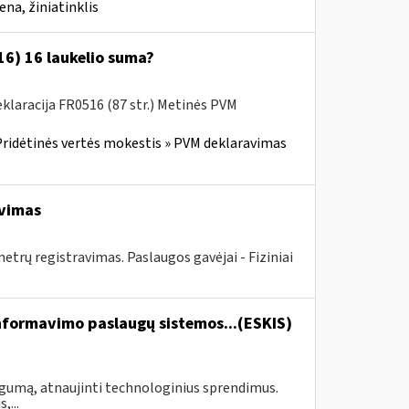
na, žiniatinklis
6) 16 laukelio suma?
laracija FR0516 (87 str.) Metinės PVM
ridėtinės vertės mokestis » PVM deklaravimas
avimas
rų registravimas. Paslaugos gavėjai - Fiziniai
formavimo paslaugų sistemos...(ESKIS)
ogumą, atnaujinti technologinius sprendimus.
,...