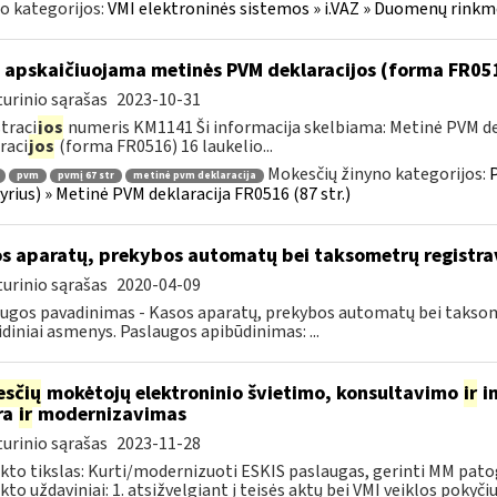
o kategorijos:
VMI elektroninės sistemos » i.VAZ » Duomenų rinkme
 apskaičiuojama metinės PVM deklaracijos (forma FR051
urinio sąrašas
2023-10-31
traci
jos
numeris KM1141 Ši informacija skelbiama: Metinė PVM dek
raci
jos
(forma FR0516) 16 laukelio...
Mokesčių žinyno kategorijos:
P
pvm
pvmį 67 str
metinė pvm deklaracija
kyrius) » Metinė PVM deklaracija FR0516 (87 str.)
s aparatų, prekybos automatų bei taksometrų registr
urinio sąrašas
2020-04-09
ugos pavadinimas - Kasos aparatų, prekybos automatų bei taksomet
idiniai asmenys. Paslaugos apibūdinimas: ...
sčių
mokėtojų elektroninio švietimo, konsultavimo
ir
in
ra
ir
modernizavimas
urinio sąrašas
2023-11-28
kto tikslas: Kurti/modernizuoti ESKIS paslaugas, gerinti MM pat
kto uždaviniai: 1. atsižvelgiant į teisės aktų bei VMI veiklos pokyčius