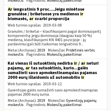
mokestis
Pagrindinis:
Mokesčių pakeitimai
Ar
lengvatinis 9 proc....Jeigu minėtose
granulėse / briketuose yra medienos
ir
biomasės,
ar
svarbi proporcija
Web turinio sąrašas
2019-03-08
Granulės / briketai – klasifikuojami pagal dominuojantį
komponentą: jeigu dominuoja (daugiau kaip 50 %)
mediena, klasifikuojami KN 4401 pozicijoje - jų
pardavimui gali būti taikomas lengvatinis 9...
Metai (Archyvas):
2019
Mokesčiai:
Pridėtinės vertės
mokestis
Pagrindinis:
Mokesčių pakeitimai
Kai vienas iš sutuoktinių nedirba
ir
/
ar
neturi
pajamų,
ar
tas sutuoktinis, kurio...galės
sumažinti savo apmokestinamąsias pajamas
2000 eurų išlaidomis už automobilio
ir
Web turinio sąrašas
2019-03-12
Gyventojas galės sumažinti savo apmokestinamąsias
pajamas 2000 eurų suma.
Metai (Archyvas):
2019
Mokesčiai:
Gyventojų pajamų
mokestis
Pagrindinis:
Mokesčių pakeitimai