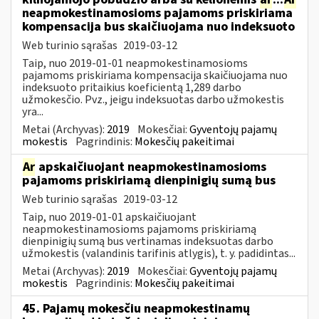
neapmokestinamosioms pajamoms priskiriama
kompensacija bus skaičiuojama nuo indeksuoto
Web turinio sąrašas
2019-03-12
Taip, nuo 2019-01-01 neapmokestinamosioms
pajamoms priskiriama kompensacija skaičiuojama nuo
indeksuoto pritaikius koeficientą 1,289 darbo
užmokesčio. Pvz., jeigu indeksuotas darbo užmokestis
yra...
Metai (Archyvas):
2019
Mokesčiai:
Gyventojų pajamų
mokestis
Pagrindinis:
Mokesčių pakeitimai
Ar
apskaičiuojant neapmokestinamosioms
pajamoms priskiriamą dienpinigių sumą bus
Web turinio sąrašas
2019-03-12
Taip, nuo 2019-01-01 apskaičiuojant
neapmokestinamosioms pajamoms priskiriamą
dienpinigių sumą bus vertinamas indeksuotas darbo
užmokestis (valandinis tarifinis atlygis), t. y. padidintas...
Metai (Archyvas):
2019
Mokesčiai:
Gyventojų pajamų
mokestis
Pagrindinis:
Mokesčių pakeitimai
45. Pajamų mokesčiu neapmokestinamų