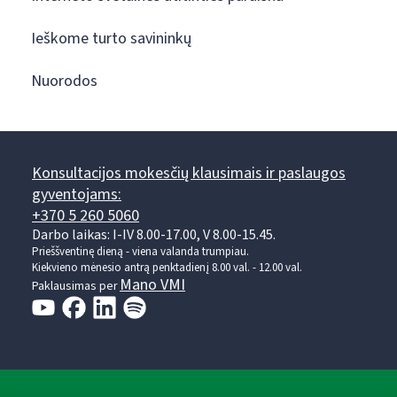
Ieškome turto savininkų
Nuorodos
Konsultacijos mokesčių klausimais ir paslaugos
gyventojams:
+370 5 260 5060
Darbo laikas: I-IV 8.00-17.00, V 8.00-15.45.
Prieššventinę dieną - viena valanda trumpiau.
Kiekvieno mėnesio antrą penktadienį 8.00 val. - 12.00 val.
Mano VMI
Paklausimas per