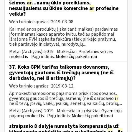
šeimos
ar
...namų ūkio poreikiams,
nesusijusiems su ūkine komercine
ar
profesine
veikla?
Web turinio sąrašas
2019-03-08
Kai medienos produktų (įskaitant malkas) pardavimas
įforminamas kasos aparato kvitu, tačiau papildomai
išrašoma PVM sąskaita faktūra (tiek pirkėjo prašymu,
tiek pardavėjo iniciatyva), nurodytųjų...
Metai (Archyvas):
2019
Mokesčiai:
Pridėtinės vertės
mokestis
Pagrindinis:
Mokesčių pakeitimai
37. Koks GPM tarifas taikomas dovanoms,
gyventojų gautoms iš trečiųjų asmenų (ne iš
darbdavio, nei iš artimųjų)?
Web turinio sąrašas
2019-03-12
Apmokestinamosioms pajamoms priskirtos dovanos,
gyventojų gautos iš trečiųjų asmenų (ne iš darbdavio
ir
ne iš tėvų, įtėvių, vaikų, įvaikių, senelių, vaikaičių, brolių,...
Metai (Archyvas):
2019
Mokesčiai ir jų dydžiai:
Gyventojų
pajamų mokestis
Pagrindinis:
Mokesčių pakeitimai
straipsnio 8 dalyje numatyta kompensacija už
kilnojamojo pobūdžio arba su kelionėmis
ar
...
Ar