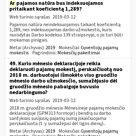
Ar
pajamos natūra bus indeksuojamos
pritaikant koeficientą 1,289?
Web turinio sąrašas
2019-03-12
Pajamos natūra neindeksuojamos taikant koeficientą
1,289, nes indeksuojamas darbo užmokestis, kuris
nurodytas Darbo kodekso 139 straipsnyje, o jis turi būti
mokamas pinigais.
Metai (Archyvas):
2019
Mokesčiai:
Gyventojų pajamų
mokestis
Pagrindinis:
Mokesčių pakeitimai
49. Kurio mėnesio deklaracijoje reikia
deklaruoti pajamų mokestį, perskaičiuotą nuo
2018 m. darbuotojui išmokėto viso gruodžio
mėnesio darbo užmokesčio, sumažėjusio dėl
gruodžio mėnesio pabaigoje buvusio
nedarbingumo?
Web turinio sąrašas
2019-03-12
2018 m. gruodžio mėnesio Mėnesinėje pajamų mokesčio
deklaracijoje (GPM313 formoje) į bendrą su darbo
santykiais susijusių pajamų sumą įskaičiuojama
perskaičiuota (t. y. sumažėjusi dėl ligos dienų)...
Metai (Archyvas):
2019
Mokesčiai:
Gyventojų pajamų