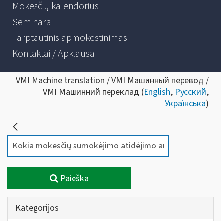
Mokesčių kalendorius
Seminarai
Tarptautinis apmokestinimas
Kontaktai / Apklausa
VMI Machine translation / VMI Машинный перевод /
VMI Машинний переклад (
English
,
Русский
,
Українська
)
Paieška
Kategorijos