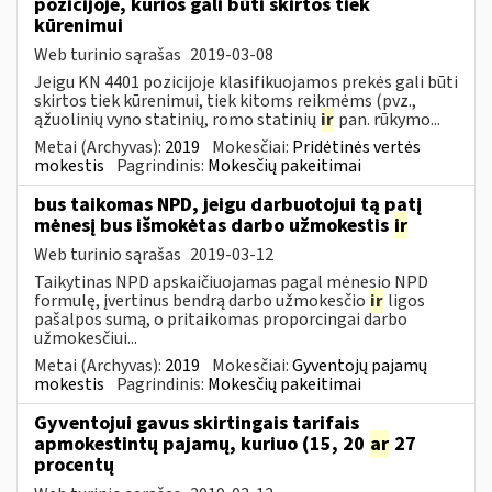
pozicijoje, kurios gali būti skirtos tiek
kūrenimui
Web turinio sąrašas
2019-03-08
Jeigu KN 4401 pozicijoje klasifikuojamos prekės gali būti
skirtos tiek kūrenimui, tiek kitoms reikmėms (pvz.,
ąžuolinių vyno statinių, romo statinių
ir
pan. rūkymo...
Metai (Archyvas):
2019
Mokesčiai:
Pridėtinės vertės
mokestis
Pagrindinis:
Mokesčių pakeitimai
bus taikomas NPD, jeigu darbuotojui tą patį
mėnesį bus išmokėtas darbo užmokestis
ir
Web turinio sąrašas
2019-03-12
Taikytinas NPD apskaičiuojamas pagal mėnesio NPD
formulę, įvertinus bendrą darbo užmokesčio
ir
ligos
pašalpos sumą, o pritaikomas proporcingai darbo
užmokesčiui...
Metai (Archyvas):
2019
Mokesčiai:
Gyventojų pajamų
mokestis
Pagrindinis:
Mokesčių pakeitimai
Gyventojui gavus skirtingais tarifais
apmokestintų pajamų, kuriuo (15, 20
ar
27
procentų