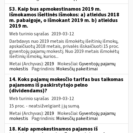
53. Kaip bus apmokestinamos 2019 m.
išmokamos išeitinės išmokos: a) atleidus 2018
m. pabaigoje, o išmokant 2019 m. b) atleidus
2019 m.
Web turinio sąrašas
2019-03-12
Darbdavys nuo 2019 metais išmokėtų išeitinių išmokų,
apskaičiuotų 2018 metais, privalės išskaičiuoti 15 proc.
gyventojų pajamų mokestį. Nuo 2019 metais išmokėtų
išeitinių išmokų, kurios...
Metai (Archyvas):
2019
Mokesčiai:
Gyventojų pajamų
mokestis
Pagrindinis:
Mokesčių pakeitimai
14. Koks pajamų mokesčio tarifas bus taikomas
pajamoms iš paskirstytojo pelno
(dividendams)?
Web turinio sąrašas
2019-03-12
15 proc. - neatsižvelgiant į jų sumą.
Metai (Archyvas):
2019
Mokesčiai:
Gyventojų pajamų
mokestis
Pagrindinis:
Mokesčių pakeitimai
18. Kaip apmokestinamos pajamos iš