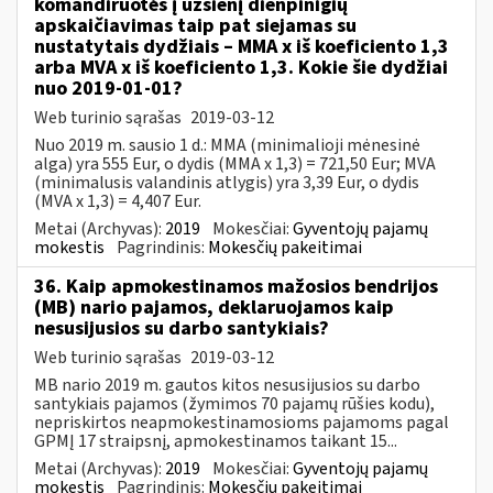
komandiruotės į užsienį dienpinigių
apskaičiavimas taip pat siejamas su
nustatytais dydžiais – MMA x iš koeficiento 1,3
arba MVA x iš koeficiento 1,3. Kokie šie dydžiai
nuo 2019-01-01?
Web turinio sąrašas
2019-03-12
Nuo 2019 m. sausio 1 d.: MMA (minimalioji mėnesinė
alga) yra 555 Eur, o dydis (MMA x 1,3) = 721,50 Eur; MVA
(minimalusis valandinis atlygis) yra 3,39 Eur, o dydis
(MVA x 1,3) = 4,407 Eur.
Metai (Archyvas):
2019
Mokesčiai:
Gyventojų pajamų
mokestis
Pagrindinis:
Mokesčių pakeitimai
36. Kaip apmokestinamos mažosios bendrijos
(MB) nario pajamos, deklaruojamos kaip
nesusijusios su darbo santykiais?
Web turinio sąrašas
2019-03-12
MB nario 2019 m. gautos kitos nesusijusios su darbo
santykiais pajamos (žymimos 70 pajamų rūšies kodu),
nepriskirtos neapmokestinamosioms pajamoms pagal
GPMĮ 17 straipsnį, apmokestinamos taikant 15...
Metai (Archyvas):
2019
Mokesčiai:
Gyventojų pajamų
mokestis
Pagrindinis:
Mokesčių pakeitimai