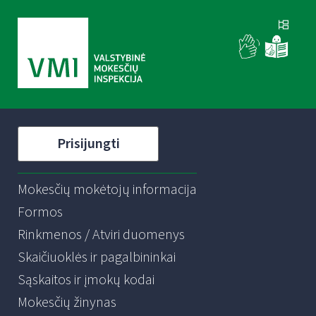
Prisijungti
Mokesčių mokėtojų informacija
Formos
Rinkmenos / Atviri duomenys
Skaičiuoklės ir pagalbininkai
Sąskaitos ir įmokų kodai
Mokesčių žinynas