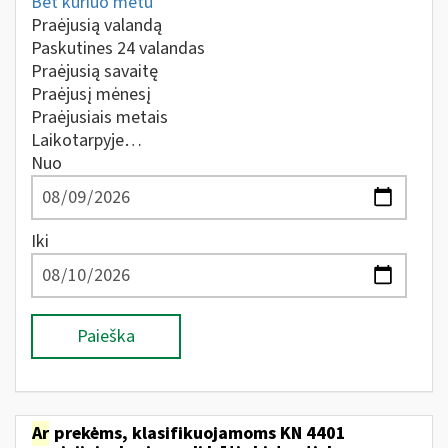
Bet kuriuo metu
Praėjusią valandą
Paskutines 24 valandas
Praėjusią savaitę
Praėjusį mėnesį
Praėjusiais metais
Laikotarpyje…
Nuo
Iki
Paieška
Ar
prekėms, klasifikuojamoms KN 4401