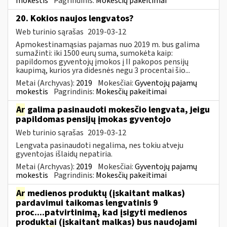
mokestis
Pagrindinis:
Mokesčių pakeitimai
20. Kokios naujos lengvatos?
Web turinio sąrašas
2019-03-12
Apmokestinamąsias pajamas nuo 2019 m. bus galima
sumažinti: iki 1500 eurų suma, sumokėta kaip:
papildomos gyventojų įmokos į II pakopos pensijų
kaupimą, kurios yra didesnės negu 3 procentai šio...
Metai (Archyvas):
2019
Mokesčiai:
Gyventojų pajamų
mokestis
Pagrindinis:
Mokesčių pakeitimai
Ar
galima pasinaudoti mokesčio lengvata, jeigu
papildomas pensijų įmokas gyventojo
Web turinio sąrašas
2019-03-12
Lengvata pasinaudoti negalima, nes tokiu atveju
gyventojas išlaidų nepatiria.
Metai (Archyvas):
2019
Mokesčiai:
Gyventojų pajamų
mokestis
Pagrindinis:
Mokesčių pakeitimai
Ar
medienos produktų (įskaitant malkas)
pardavimui taikomas lengvatinis 9
proc....patvirtinimą, kad įsigyti medienos
produktai (įskaitant malkas) bus naudojami