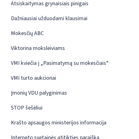
Atsiskaitymas grynaisiais pinigais
Dažniausiai užduodami klausimai
Mokesčių ABC
Viktorina moksleiviams
VMI kviečia į „Pasimatymą su mokesčiais“
VMI turto aukcionai
Įmonių VDU palyginimas
STOP šešėliui
Krašto apsaugos ministerijos informacija
Interneto svetainės atitikties paraiška