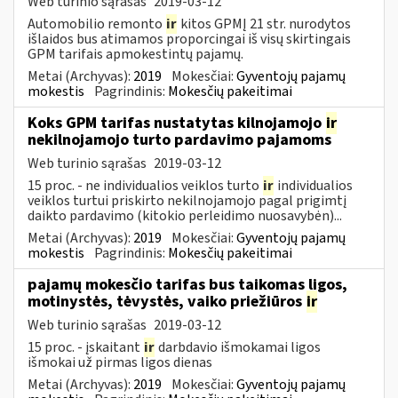
Web turinio sąrašas
2019-03-12
Automobilio remonto
ir
kitos GPMĮ 21 str. nurodytos
išlaidos bus atimamos proporcingai iš visų skirtingais
GPM tarifais apmokestintų pajamų.
Metai (Archyvas):
2019
Mokesčiai:
Gyventojų pajamų
mokestis
Pagrindinis:
Mokesčių pakeitimai
Koks GPM tarifas nustatytas kilnojamojo
ir
nekilnojamojo turto pardavimo pajamoms
Web turinio sąrašas
2019-03-12
15 proc. - ne individualios veiklos turto
ir
individualios
veiklos turtui priskirto nekilnojamojo pagal prigimtį
daikto pardavimo (kitokio perleidimo nuosavybėn)...
Metai (Archyvas):
2019
Mokesčiai:
Gyventojų pajamų
mokestis
Pagrindinis:
Mokesčių pakeitimai
pajamų mokesčio tarifas bus taikomas ligos,
motinystės, tėvystės, vaiko priežiūros
ir
Web turinio sąrašas
2019-03-12
15 proc. - įskaitant
ir
darbdavio išmokamai ligos
išmokai už pirmas ligos dienas
Metai (Archyvas):
2019
Mokesčiai:
Gyventojų pajamų