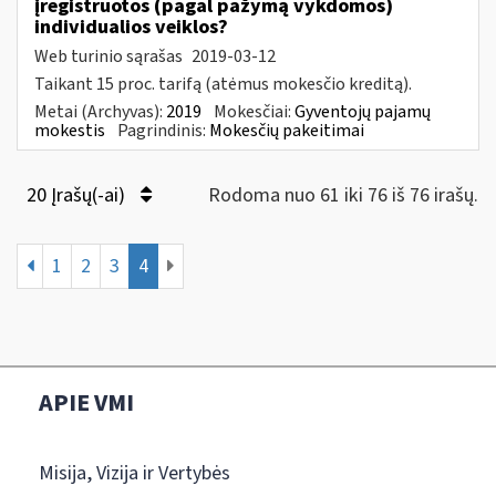
įregistruotos (pagal pažymą vykdomos)
individualios veiklos?
Web turinio sąrašas
2019-03-12
Taikant 15 proc. tarifą (atėmus mokesčio kreditą).
Metai (Archyvas):
2019
Mokesčiai:
Gyventojų pajamų
mokestis
Pagrindinis:
Mokesčių pakeitimai
20 Įrašų(-ai)
Rodoma nuo 61 iki 76 iš 76 irašų.
1
2
3
4
APIE VMI
Misija, Vizija ir Vertybės