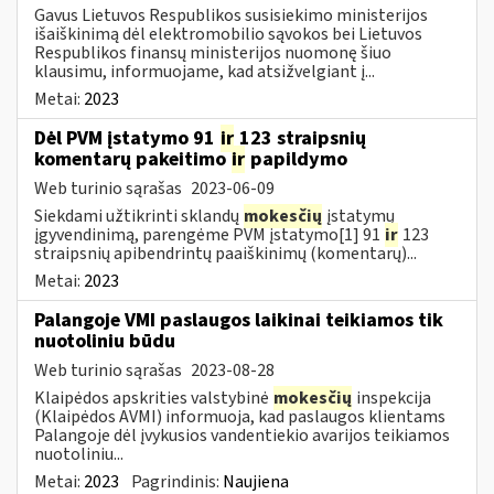
Gavus Lietuvos Respublikos susisiekimo ministerijos
išaiškinimą dėl elektromobilio sąvokos bei Lietuvos
Respublikos finansų ministerijos nuomonę šiuo
klausimu, informuojame, kad atsižvelgiant į...
Metai:
2023
Dėl PVM įstatymo 91
ir
123 straipsnių
komentarų pakeitimo
ir
papildymo
Web turinio sąrašas
2023-06-09
Siekdami užtikrinti sklandų
mokesčių
įstatymų
įgyvendinimą, parengėme PVM įstatymo[1] 91
ir
123
straipsnių apibendrintų paaiškinimų (komentarų)...
Metai:
2023
Palangoje VMI paslaugos laikinai teikiamos tik
nuotoliniu būdu
Web turinio sąrašas
2023-08-28
Klaipėdos apskrities valstybinė
mokesčių
inspekcija
(Klaipėdos AVMI) informuoja, kad paslaugos klientams
Palangoje dėl įvykusios vandentiekio avarijos teikiamos
nuotoliniu...
Metai:
2023
Pagrindinis:
Naujiena