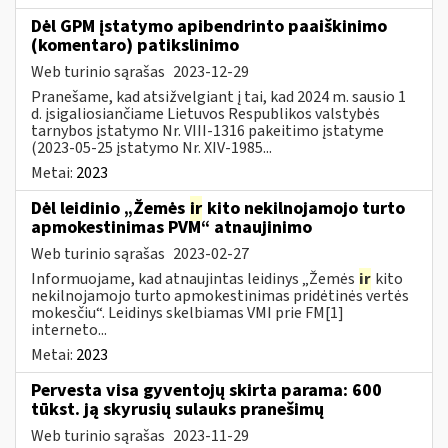
Dėl GPM įstatymo apibendrinto paaiškinimo
(komentaro) patikslinimo
Web turinio sąrašas
2023-12-29
Pranešame, kad atsižvelgiant į tai, kad 2024 m. sausio 1
d. įsigaliosiančiame Lietuvos Respublikos valstybės
tarnybos įstatymo Nr. VIII-1316 pakeitimo įstatyme
(2023-05-25 įstatymo Nr. XIV-1985...
Metai:
2023
Dėl leidinio „Žemės
ir
kito nekilnojamojo turto
apmokestinimas PVM“ atnaujinimo
Web turinio sąrašas
2023-02-27
Informuojame, kad atnaujintas leidinys „Žemės
ir
kito
nekilnojamojo turto apmokestinimas pridėtinės vertės
mokesčiu“. Leidinys skelbiamas VMI prie FM[1]
interneto...
Metai:
2023
Pervesta visa gyventojų skirta parama: 600
tūkst. ją skyrusių sulauks pranešimų
Web turinio sąrašas
2023-11-29