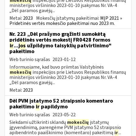
mokesčių
inspekcijos prie Lietuvos Respublikos finansų
ministerijos viršininko 2023-01-10 įsakymas Nr. VA-4
„Dėl paramos gavėjų...
Metai:
2023
Mokesčių įstatymų pakeitimai:
MĮP 2021 »
Pridetinės vertės mokesčio pakeitimai nuo 2023 m.
Nr. 223 „Dėl prašymo grąžinti sumokėtą
pridėtinės vertės mokestį FR0428 formos
ir
...
jos
užpildymo taisyklių patvirtinimo"
pakeitimo
Web turinio sąrašas
2023-01-12
Informuojame, kad buvo priimtas Valstybinės
mokesčių
inspekcijos prie Lietuvos Respublikos finansų
ministerijos viršininko 2023-01-10 įsakymas Nr. VA-4
„Dėl paramos gavėjų...
Metai:
2023
Dėl PVM įstatymo 52 straipsnio komentaro
pakeitimo
ir
papildymo
Web turinio sąrašas
2023-05-22
Siekdami užtikrinti sklandų
mokesčių
įstatymų
įgyvendinimą, parengėme PVM įstatymo 52 straipsnio
apibendrinto paaiškinimo (komentaro) pakeitimą
ir
...