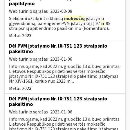
papildymo
Web turinio sąrašas
2023-03-08
Siekdami užtikrinti sklandų
mokesčių
įstatymų
įgyvendinimą, parengėme PVM įstatymo[1] 97
ir
98
straipsnių apibendrinto paaiškinimo (komentaro)...
Metai:
2023
Dėl PVM įstatymo Nr. IX-751 123 straipsnio
pakeitimo
Web turinio sąrašas
2023-01-06
Informuojame, kad 2022 m. gruodžio 13 d. buvo priimtas
Lietuvos Respublikos pridėtinės vertės mokesčio
įstatymo Nr. IX-751 123 straipsnio pakeitimo įstatymas
Nr. XIV-1661, kuriuo nuo 2023 m....
Metai:
2023
Dėl PVM įstatymo Nr. IX-751 123 straipsnio
pakeitimo
Web turinio sąrašas
2023-01-06
Informuojame, kad 2022 m. gruodžio 13 d. buvo priimtas
Lietuvos Respublikos pridėtinės vertės mokesčio
įstatymo Nr. IX-751 123 straipsnio pakeitimo įstatymas