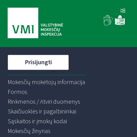
Prisijungti
Mokesčių mokėtojų informacija
Formos
Rinkmenos / Atviri duomenys
Skaičiuoklės ir pagalbininkai
Sąskaitos ir įmokų kodai
Mokesčių žinynas