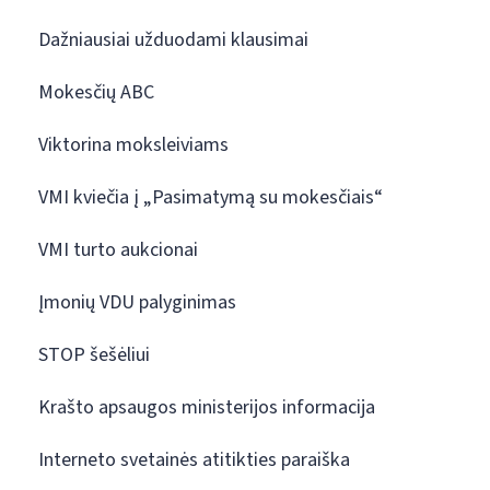
Dažniausiai užduodami klausimai
Mokesčių ABC
Viktorina moksleiviams
VMI kviečia į „Pasimatymą su mokesčiais“
VMI turto aukcionai
Įmonių VDU palyginimas
STOP šešėliui
Krašto apsaugos ministerijos informacija
Interneto svetainės atitikties paraiška