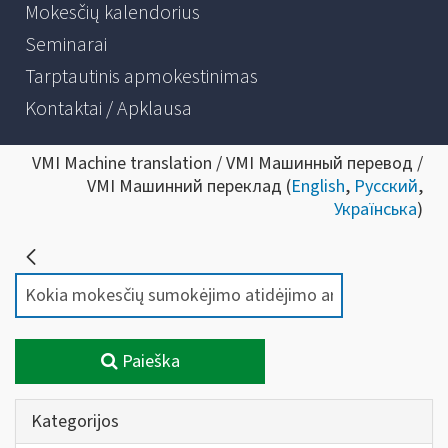
Mokesčių kalendorius
Seminarai
Tarptautinis apmokestinimas
Kontaktai / Apklausa
VMI Machine translation / VMI Машинный перевод /
VMI Машинний переклад (
English
,
Русский
,
Українська
)
Paieška
Kategorijos