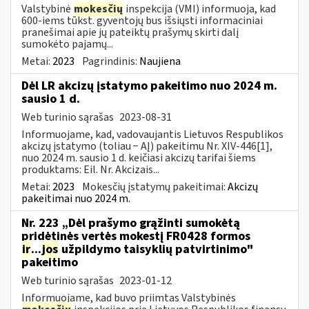
Valstybinė
mokesčių
inspekcija (VMI) informuoja, kad
600-iems tūkst. gyventojų bus išsiųsti informaciniai
pranešimai apie jų pateiktų prašymų skirti dalį
sumokėto pajamų...
Metai:
2023
Pagrindinis:
Naujiena
Dėl LR akcizų įstatymo pakeitimo nuo 2024 m.
sausio 1 d.
Web turinio sąrašas
2023-08-31
Informuojame, kad, vadovaujantis Lietuvos Respublikos
akcizų įstatymo (toliau − AĮ) pakeitimu Nr. XIV-446[1],
nuo 2024 m. sausio 1 d. keičiasi akcizų tarifai šiems
produktams: Eil. Nr. Akcizais...
Metai:
2023
Mokesčių įstatymų pakeitimai:
Akcizų
pakeitimai nuo 2024 m.
Nr. 223 „Dėl prašymo grąžinti sumokėtą
pridėtinės vertės mokestį FR0428 formos
ir
...
jos
užpildymo taisyklių patvirtinimo"
pakeitimo
Web turinio sąrašas
2023-01-12
Informuojame, kad buvo priimtas Valstybinės