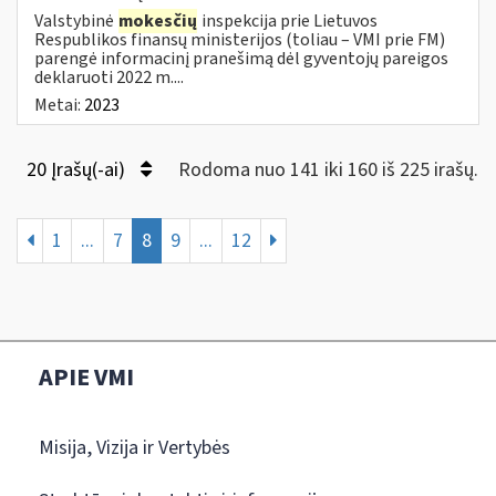
Valstybinė
mokesčių
inspekcija prie Lietuvos
Respublikos finansų ministerijos (toliau – VMI prie FM)
parengė informacinį pranešimą dėl gyventojų pareigos
deklaruoti 2022 m....
Metai:
2023
20 Įrašų(-ai)
Rodoma nuo 141 iki 160 iš 225 irašų.
1
...
7
8
9
...
12
APIE VMI
Misija, Vizija ir Vertybės