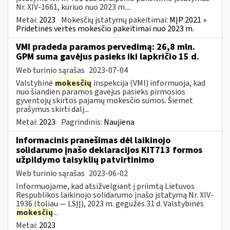
Nr. XIV-1661, kuriuo nuo 2023 m....
Metai:
2023
Mokesčių įstatymų pakeitimai:
MĮP 2021 »
Pridetinės vertės mokesčio pakeitimai nuo 2023 m.
VMI pradeda paramos pervedimą: 26,8 mln.
GPM suma gavėjus pasieks iki lapkričio 15 d.
Web turinio sąrašas
2023-07-04
Valstybinė
mokesčių
inspekcija (VMI) informuoja, kad
nuo šiandien paramos gavėjus pasieks pirmosios
gyventojų skirtos pajamų mokesčio sumos. Šiemet
prašymus skirti dalį...
Metai:
2023
Pagrindinis:
Naujiena
Informacinis pranešimas dėl laikinojo
solidarumo įnašo deklaracijos KIT713 formos
užpildymo taisyklių patvirtinimo
Web turinio sąrašas
2023-06-02
Informuojame, kad atsižvelgiant į priimtą Lietuvos
Respublikos laikinojo solidarumo įnašo įstatymą Nr. XIV-
1936 (toliau — LSĮĮ), 2023 m. gegužės 31 d. Valstybinės
mokesčių
...
Metai:
2023