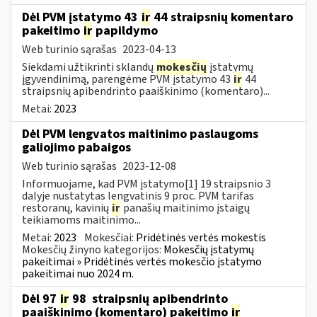
Dėl PVM įstatymo 43
ir
44 straipsnių komentaro
pakeitimo
ir
papildymo
Web turinio sąrašas
2023-04-13
Siekdami užtikrinti sklandų
mokesčių
įstatymų
įgyvendinimą, parengėme PVM įstatymo 43
ir
44
straipsnių apibendrinto paaiškinimo (komentaro)...
Metai:
2023
Dėl PVM lengvatos maitinimo paslaugoms
galiojimo pabaigos
Web turinio sąrašas
2023-12-08
Informuojame, kad PVM įstatymo[1] 19 straipsnio 3
dalyje nustatytas lengvatinis 9 proc. PVM tarifas
restoranų, kavinių
ir
panašių maitinimo įstaigų
teikiamoms maitinimo...
Metai:
2023
Mokesčiai:
Pridėtinės vertės mokestis
Mokesčių žinyno kategorijos:
Mokesčių įstatymų
pakeitimai » Pridėtinės vertės mokesčio įstatymo
pakeitimai nuo 2024 m.
Dėl 97
ir
98 straipsnių apibendrinto
paaiškinimo (komentaro) pakeitimo
ir