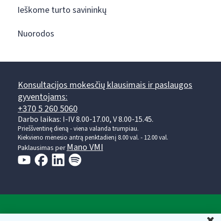
Ieškome turto savininkų
Nuorodos
Konsultacijos mokesčių klausimais ir paslaugos
gyventojams:
+370 5 260 5060
Darbo laikas: I-IV 8.00-17.00, V 8.00-15.45.
Prieššventinę dieną - viena valanda trumpiau.
Kiekvieno mėnesio antrą penktadienį 8.00 val. - 12.00 val.
Mano VMI
Paklausimas per
Valstybinė mokesčių inspekcija prie Lietuvos
U