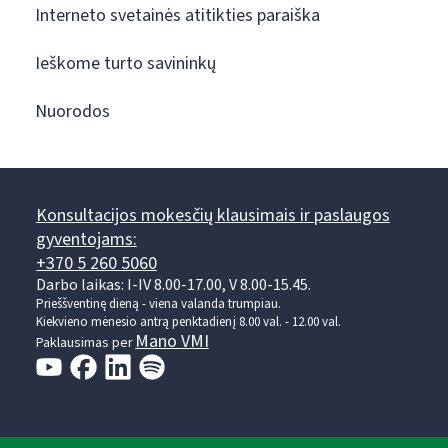
Interneto svetainės atitikties paraiška
Ieškome turto savininkų
Nuorodos
Konsultacijos mokesčių klausimais ir paslaugos
gyventojams:
+370 5 260 5060
Darbo laikas: I-IV 8.00-17.00, V 8.00-15.45.
Prieššventinę dieną - viena valanda trumpiau.
Kiekvieno mėnesio antrą penktadienį 8.00 val. - 12.00 val.
Mano VMI
Paklausimas per