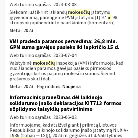
Web turinio sąrašas
2023-03-08
Siekdami užtikrinti sklandų
mokesčių
įstatymų
įgyvendinimą, parengėme PVM įstatymo[1] 97
ir
98
straipsnių apibendrinto paaiškinimo (komentaro)...
Metai:
2023
VMI pradeda paramos pervedimą: 26,8 mln.
GPM suma gavėjus pasieks iki lapkričio 15 d.
Web turinio sąrašas
2023-07-04
Valstybinė
mokesčių
inspekcija (VMI) informuoja, kad
nuo šiandien paramos gavėjus pasieks pirmosios
gyventojų skirtos pajamų mokesčio sumos. Šiemet
prašymus skirti dalį...
Metai:
2023
Pagrindinis:
Naujiena
Informacinis pranešimas dėl laikinojo
solidarumo įnašo deklaracijos KIT713 formos
užpildymo taisyklių patvirtinimo
Web turinio sąrašas
2023-06-02
Informuojame, kad atsižvelgiant į priimtą Lietuvos
Respublikos laikinojo solidarumo įnašo įstatymą Nr. XIV-
1936 (toliau — LSĮĮ), 2023 m. gegužės 31 d. Valstybinės