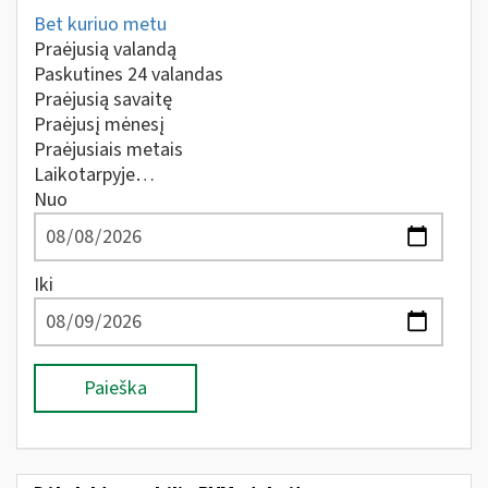
Bet kuriuo metu
Praėjusią valandą
Paskutines 24 valandas
Praėjusią savaitę
Praėjusį mėnesį
Praėjusiais metais
Laikotarpyje…
Nuo
Iki
Paieška