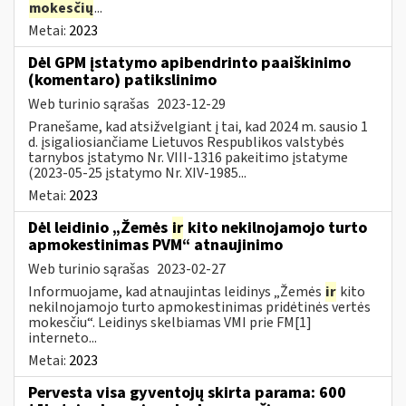
mokesčių
...
Metai:
2023
Dėl GPM įstatymo apibendrinto paaiškinimo
(komentaro) patikslinimo
Web turinio sąrašas
2023-12-29
Pranešame, kad atsižvelgiant į tai, kad 2024 m. sausio 1
d. įsigaliosiančiame Lietuvos Respublikos valstybės
tarnybos įstatymo Nr. VIII-1316 pakeitimo įstatyme
(2023-05-25 įstatymo Nr. XIV-1985...
Metai:
2023
Dėl leidinio „Žemės
ir
kito nekilnojamojo turto
apmokestinimas PVM“ atnaujinimo
Web turinio sąrašas
2023-02-27
Informuojame, kad atnaujintas leidinys „Žemės
ir
kito
nekilnojamojo turto apmokestinimas pridėtinės vertės
mokesčiu“. Leidinys skelbiamas VMI prie FM[1]
interneto...
Metai:
2023
Pervesta visa gyventojų skirta parama: 600