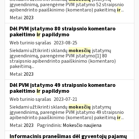
įgyvendinimą, parengėme PVM įstatymo 52 straipsnio
apibendrinto paaiškinimo (komentaro) pakeitimą
ir
...
Metai:
2023
Dėl PVM įstatymo 80 straipsnio komentaro
pakeitimo
ir
papildymo
Web turinio sąrašas
2023-08-25
Siekdami užtikrinti sklandų
mokesčių
įstatymų
įgyvendinimą, parengėme PVM įstatymo[1] 80
straipsnio apibendrinto paaiškinimo (komentaro)
pakeitimą...
Metai:
2023
Dėl PVM įstatymo 49 straipsnio komentaro
pakeitimo
ir
papildymo
Web turinio sąrašas
2023-07-21
Siekdami užtikrinti sklandų
mokesčių
įstatymų
įgyvendinimą, parengėme PVM įstatymo 49 straipsnio
apibendrinto paaiškinimo (komentaro) pakeitimą
ir
...
Metai:
2023
Pagrindinis:
Mokesčio naujiena
Informacinis pranešimas dėl gyventojų pajamų