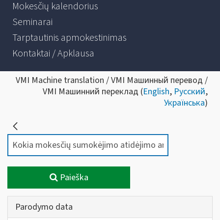
Mokesčių kalendorius
Seminarai
Tarptautinis apmokestinimas
Kontaktai / Apklausa
VMI Machine translation / VMI Машинный перевод /
VMI Машинний переклад (
English
,
Русский
,
Українська
)
Paieška
Parodymo data