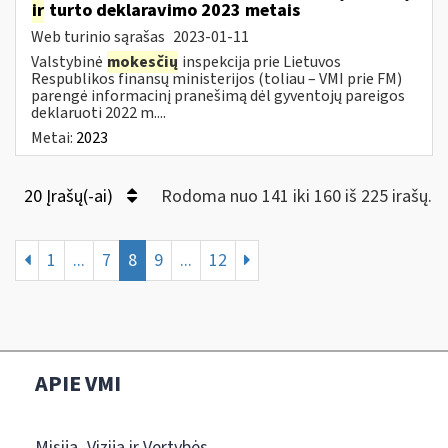
ir
turto deklaravimo 2023 metais
Web turinio sąrašas
2023-01-11
Valstybinė
mokesčių
inspekcija prie Lietuvos
Respublikos finansų ministerijos (toliau – VMI prie FM)
parengė informacinį pranešimą dėl gyventojų pareigos
deklaruoti 2022 m....
Metai:
2023
20 Įrašų(-ai)
Rodoma nuo 141 iki 160 iš 225 irašų.
1
...
7
8
9
...
12
APIE VMI
Misija, Vizija ir Vertybės