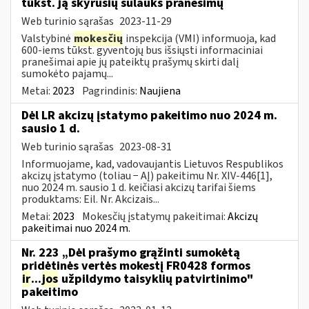
tūkst. ją skyrusių sulauks pranešimų
Web turinio sąrašas
2023-11-29
Valstybinė
mokesčių
inspekcija (VMI) informuoja, kad
600-iems tūkst. gyventojų bus išsiųsti informaciniai
pranešimai apie jų pateiktų prašymų skirti dalį
sumokėto pajamų...
Metai:
2023
Pagrindinis:
Naujiena
Dėl LR akcizų įstatymo pakeitimo nuo 2024 m.
sausio 1 d.
Web turinio sąrašas
2023-08-31
Informuojame, kad, vadovaujantis Lietuvos Respublikos
akcizų įstatymo (toliau − AĮ) pakeitimu Nr. XIV-446[1],
nuo 2024 m. sausio 1 d. keičiasi akcizų tarifai šiems
produktams: Eil. Nr. Akcizais...
Metai:
2023
Mokesčių įstatymų pakeitimai:
Akcizų
pakeitimai nuo 2024 m.
Nr. 223 „Dėl prašymo grąžinti sumokėtą
pridėtinės vertės mokestį FR0428 formos
ir
...
jos
užpildymo taisyklių patvirtinimo"
pakeitimo