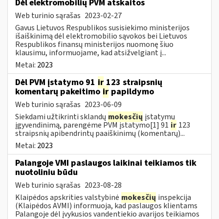
Dėl elektromobilių PVM atskaitos
Web turinio sąrašas
2023-02-27
Gavus Lietuvos Respublikos susisiekimo ministerijos
išaiškinimą dėl elektromobilio sąvokos bei Lietuvos
Respublikos finansų ministerijos nuomonę šiuo
klausimu, informuojame, kad atsižvelgiant į...
Metai:
2023
Dėl PVM įstatymo 91
ir
123 straipsnių
komentarų pakeitimo
ir
papildymo
Web turinio sąrašas
2023-06-09
Siekdami užtikrinti sklandų
mokesčių
įstatymų
įgyvendinimą, parengėme PVM įstatymo[1] 91
ir
123
straipsnių apibendrintų paaiškinimų (komentarų)...
Metai:
2023
Palangoje VMI paslaugos laikinai teikiamos tik
nuotoliniu būdu
Web turinio sąrašas
2023-08-28
Klaipėdos apskrities valstybinė
mokesčių
inspekcija
(Klaipėdos AVMI) informuoja, kad paslaugos klientams
Palangoje dėl įvykusios vandentiekio avarijos teikiamos