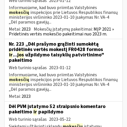
Web turinio sąrašas
2023-01-12
Informuojame, kad buvo priimtas Valstybinės
mokesčių
inspekcijos prie Lietuvos Respublikos finansų
ministerijos viršininko 2023-01-10 įsakymas Nr. VA-4
„Dėl paramos gavėjų...
Metai:
2023
Mokesčių įstatymų pakeitimai:
MĮP 2021 »
Pridetinės vertės mokesčio pakeitimai nuo 2023 m.
Nr. 223 „Dėl prašymo grąžinti sumokėtą
pridėtinės vertės mokestį FR0428 formos
ir
...
jos
užpildymo taisyklių patvirtinimo"
pakeitimo
Web turinio sąrašas
2023-01-12
Informuojame, kad buvo priimtas Valstybinės
mokesčių
inspekcijos prie Lietuvos Respublikos finansų
ministerijos viršininko 2023-01-10 įsakymas Nr. VA-4
„Dėl paramos gavėjų...
Metai:
2023
Dėl PVM įstatymo 52 straipsnio komentaro
pakeitimo
ir
papildymo
Web turinio sąrašas
2023-05-22
Siekdami užtikrinti sklandų
mokesčių
įstatymų