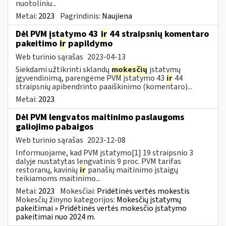
nuotoliniu...
Metai:
2023
Pagrindinis:
Naujiena
Dėl PVM įstatymo 43
ir
44 straipsnių komentaro
pakeitimo
ir
papildymo
Web turinio sąrašas
2023-04-13
Siekdami užtikrinti sklandų
mokesčių
įstatymų
įgyvendinimą, parengėme PVM įstatymo 43
ir
44
straipsnių apibendrinto paaiškinimo (komentaro)...
Metai:
2023
Dėl PVM lengvatos maitinimo paslaugoms
galiojimo pabaigos
Web turinio sąrašas
2023-12-08
Informuojame, kad PVM įstatymo[1] 19 straipsnio 3
dalyje nustatytas lengvatinis 9 proc. PVM tarifas
restoranų, kavinių
ir
panašių maitinimo įstaigų
teikiamoms maitinimo...
Metai:
2023
Mokesčiai:
Pridėtinės vertės mokestis
Mokesčių žinyno kategorijos:
Mokesčių įstatymų
pakeitimai » Pridėtinės vertės mokesčio įstatymo
pakeitimai nuo 2024 m.