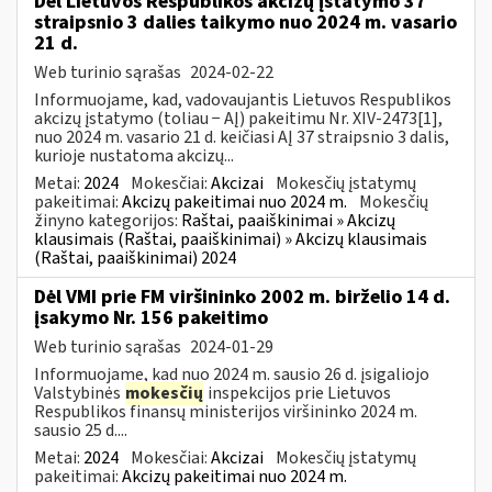
Dėl Lietuvos Respublikos akcizų įstatymo 37
straipsnio 3 dalies taikymo nuo 2024 m. vasario
21 d.
Web turinio sąrašas
2024-02-22
Informuojame, kad, vadovaujantis Lietuvos Respublikos
akcizų įstatymo (toliau − AĮ) pakeitimu Nr. XIV-2473[1],
nuo 2024 m. vasario 21 d. keičiasi AĮ 37 straipsnio 3 dalis,
kurioje nustatoma akcizų...
Metai:
2024
Mokesčiai:
Akcizai
Mokesčių įstatymų
pakeitimai:
Akcizų pakeitimai nuo 2024 m.
Mokesčių
žinyno kategorijos:
Raštai, paaiškinimai » Akcizų
klausimais (Raštai, paaiškinimai) » Akcizų klausimais
(Raštai, paaiškinimai) 2024
Dėl VMI prie FM viršininko 2002 m. birželio 14 d.
įsakymo Nr. 156 pakeitimo
Web turinio sąrašas
2024-01-29
Informuojame, kad nuo 2024 m. sausio 26 d. įsigaliojo
Valstybinės
mokesčių
inspekcijos prie Lietuvos
Respublikos finansų ministerijos viršininko 2024 m.
sausio 25 d....
Metai:
2024
Mokesčiai:
Akcizai
Mokesčių įstatymų
pakeitimai:
Akcizų pakeitimai nuo 2024 m.