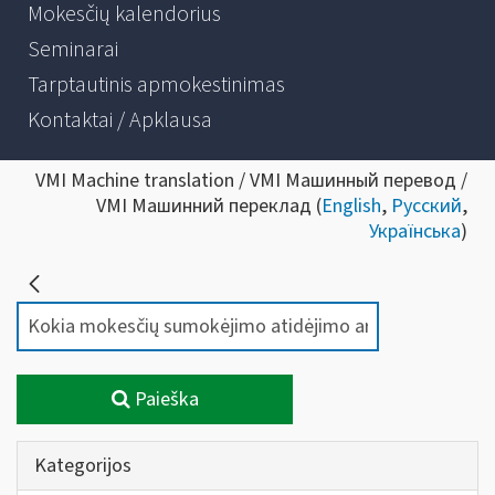
Mokesčių kalendorius
Seminarai
Tarptautinis apmokestinimas
Kontaktai / Apklausa
VMI Machine translation / VMI Машинный перевод /
VMI Машинний переклад (
English
,
Русский
,
Українська
)
Paieška
Kategorijos