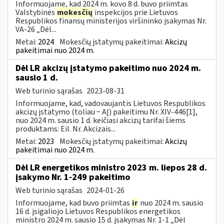
Informuojame, kad 2024 m. kovo 8 d. buvo priimtas
Valstybinės
mokesčių
inspekcijos prie Lietuvos
Respublikos finansų ministerijos viršininko įsakymas Nr.
VA-26 „Dėl...
Metai:
2024
Mokesčių įstatymų pakeitimai:
Akcizų
pakeitimai nuo 2024 m.
Dėl LR akcizų įstatymo pakeitimo nuo 2024 m.
sausio 1 d.
Web turinio sąrašas
2023-08-31
Informuojame, kad, vadovaujantis Lietuvos Respublikos
akcizų įstatymo (toliau − AĮ) pakeitimu Nr. XIV-446[1],
nuo 2024 m. sausio 1 d. keičiasi akcizų tarifai šiems
produktams: Eil. Nr. Akcizais...
Metai:
2023
Mokesčių įstatymų pakeitimai:
Akcizų
pakeitimai nuo 2024 m.
Dėl LR energetikos ministro 2023 m. liepos 28 d.
įsakymo Nr. 1-249 pakeitimo
Web turinio sąrašas
2024-01-26
Informuojame, kad buvo priimtas
ir
nuo 2024 m. sausio
16 d. įsigaliojo Lietuvos Respublikos energetikos
ministro 2024 m. sausio 15 d. įsakymas Nr. 1-1 „Dėl