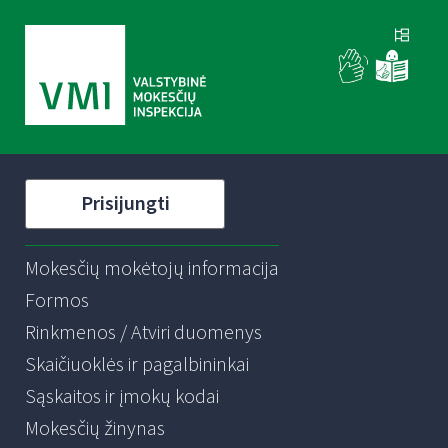
Prisijungti
Mokesčių mokėtojų informacija
Formos
Rinkmenos / Atviri duomenys
Skaičiuoklės ir pagalbininkai
Sąskaitos ir įmokų kodai
Mokesčių žinynas