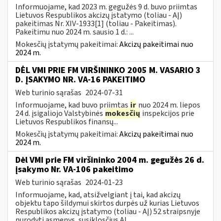
Informuojame, kad 2023 m. gegužės 9 d. buvo priimtas
Lietuvos Respublikos akcizų įstatymo (toliau - AĮ)
pakeitimas Nr. XIV-1933[1] (toliau - Pakeitimas).
Pakeitimu nuo 2024 m. sausio 1 d.: ...
Mokesčių įstatymų pakeitimai:
Akcizų pakeitimai nuo
2024 m.
DĖL VMI PRIE FM VIRŠININKO 2005 M. VASARIO 3
D. ĮSAKYMO NR. VA-16 PAKEITIMO
Web turinio sąrašas
2024-07-31
Informuojame, kad buvo priimtas
ir
nuo 2024 m. liepos
24 d. įsigaliojo Valstybinės
mokesčių
inspekcijos prie
Lietuvos Respublikos finansų...
Mokesčių įstatymų pakeitimai:
Akcizų pakeitimai nuo
2024 m.
Dėl VMI prie FM viršininko 2004 m. gegužės 26 d.
įsakymo Nr. VA-106 pakeitimo
Web turinio sąrašas
2024-01-23
Informuojame, kad, atsižvelgiant į tai, kad akcizų
objektu tapo šildymui skirtos durpės už kurias Lietuvos
Respublikos akcizų įstatymo (toliau - AĮ) 52 straipsnyje
nurodyti asmenys, susiklosčius AĮ...