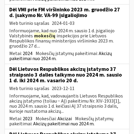
Dėl VMI prie FM viršininko 2023 m. gruodžio 27
d. įsakymo Nr. VA-99 įsigaliojimo
Web turinio sąrašas
2024-01-03
Informuojame, kad nuo 2024 m. sausio 1 d. įsigaliojo
Valstybinės
mokesčių
inspekcijos prie Lietuvos
Respublikos finansų ministerijos viršininko 2023 m.
gruodžio 27 d....
Metai:
2024
Mokesčių įstatymų pakeitimai:
Akcizų
pakeitimai nuo 2024 m.
Dėl Lietuvos Respublikos akcizų įstatymo 37
straipsnio 3 dalies taikymo nuo 2024 m. sausio
1 d. iki 2024 m. vasario 20 d.
Web turinio sąrašas
2023-12-11
Informuojame, kad, vadovaujantis Lietuvos Respublikos
akcizų įstatymo (toliau − AĮ) pakeitimu Nr. XIV-1933[1],
nuo 2024 m. sausio 1 d. keičiasi AĮ 37 straipsnio 3 dalis,
kurioje nustatoma akcizų...
Metai:
2023
Mokesčiai:
Akcizai
Mokesčių įstatymų
pakeitimai:
Akcizų pakeitimai nuo 2024 m.