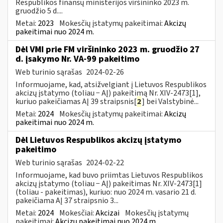
Respublikos finansų ministerijos viršininko 2023 m.
gruodžio 5 d....
Metai:
2023
Mokesčių įstatymų pakeitimai:
Akcizų
pakeitimai nuo 2024 m.
Dėl VMI prie FM viršininko 2023 m. gruodžio 27
d. įsakymo Nr. VA-99 pakeitimo
Web turinio sąrašas
2024-02-26
Informuojame, kad, atsižvelgiant į Lietuvos Respublikos
akcizų įstatymo (toliau − AĮ) pakeitimą Nr. XIV-2473[1],
kuriuo pakeičiamas AĮ 39 straipsnis[
2
] bei Valstybinė...
Metai:
2024
Mokesčių įstatymų pakeitimai:
Akcizų
pakeitimai nuo 2024 m.
Dėl Lietuvos Respublikos akcizų įstatymo
pakeitimo
Web turinio sąrašas
2024-02-22
Informuojame, kad buvo priimtas Lietuvos Respublikos
akcizų įstatymo (toliau − AĮ) pakeitimas Nr. XIV-2473[1]
(toliau - pakeitimas), kuriuo: nuo 2024 m. vasario 21 d.
pakeičiama AĮ 37 straipsnio 3...
Metai:
2024
Mokesčiai:
Akcizai
Mokesčių įstatymų
pakeitimai:
Akcizų pakeitimai nuo 2024 m.