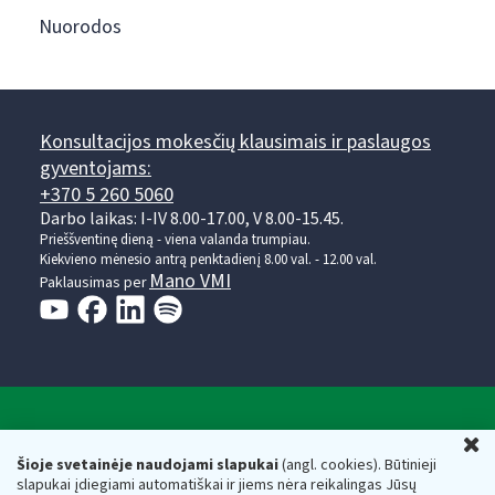
Nuorodos
Konsultacijos mokesčių klausimais ir paslaugos
gyventojams:
+370 5 260 5060
Darbo laikas: I-IV 8.00-17.00, V 8.00-15.45.
Prieššventinę dieną - viena valanda trumpiau.
Kiekvieno mėnesio antrą penktadienį 8.00 val. - 12.00 val.
Mano VMI
Paklausimas per
Valstybinė mokesčių inspekcija prie Lietuvos
U
Respublikos finansų ministerijos
Šioje svetainėje naudojami slapukai
(angl. cookies). Būtinieji
slapukai įdiegiami automatiškai ir jiems nėra reikalingas Jūsų