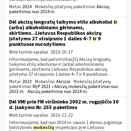
Metai:
2024
Mokesčių įstatymų pakeitimai:
Akcizų
pakeitimai nuo 2024 m.
Dėl akcizų lengvatų taikymo etilo alkoholiui
ir
(arba) alkoholiniams gėrimams,
skirtiems...Lietuvos Respublikos akcizų
įstatymo 27 straipsnio 1 dalies 4–7
ir
9
punktuose nurodytiems
Web turinio sąrašas
2023-10-17
Informuojame, kad patvirtintas[1] Akcizų lengvatų
taikymo etilo alkoholiui ir (arba) alkoholiniams
gėrimams, skirtiems Lietuvos Respublikos akcizų
įstatymo 27 straipsnio 1 dalies 4–7 ir 9 punktuose...
Metai:
2023
Mokesčiai:
Akcizai
Mokesčių įstatymų
pakeitimai:
MĮP 2021 » Akcizų mokesčių pakeitimai nuo
2023 m.
Akcizų pakeitimai nuo 2024 m.
Dėl VMI prie FM viršininko 2002 m. rugpjūčio 30
d. įsakymo Nr. 255 pakeitimo
Web turinio sąrašas
2023-12-22
Informuojame, kad nuo 2024 m. sausio 1 dienos įsigalioja
Valstybinės
mokesčių
inspekcijos prie Lietuvos