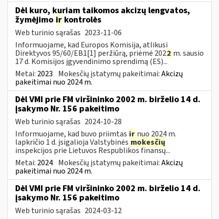
Dėl kuro, kuriam taikomos akcizų lengvatos,
žymėjimo
ir
kontrolės
Web turinio sąrašas
2023-11-06
Informuojame, kad Europos Komisija, atlikusi
Direktyvos 95/60/EB1[1] peržiūrą, priėmė 202
2
m. sausio
17 d. Komisijos įgyvendinimo sprendimą (ES)...
Metai:
2023
Mokesčių įstatymų pakeitimai:
Akcizų
pakeitimai nuo 2024 m.
Dėl VMI prie FM viršininko 2002 m. birželio 14 d.
įsakymo Nr. 156 pakeitimo
Web turinio sąrašas
2024-10-28
Informuojame, kad buvo priimtas
ir
nuo 2024 m.
lapkričio 1 d. įsigalioja Valstybinės
mokesčių
inspekcijos prie Lietuvos Respublikos finansų...
Metai:
2024
Mokesčių įstatymų pakeitimai:
Akcizų
pakeitimai nuo 2024 m.
Dėl VMI prie FM viršininko 2002 m. birželio 14 d.
įsakymo Nr. 156 pakeitimo
Web turinio sąrašas
2024-03-12