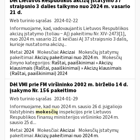
Dėl Lietuvos Respublikos akcizų įstatymo 37
straipsnio 3 dalies taikymo nuo 2024 m. vasario
21 d.
Web turinio sąrašas
2024-02-22
Informuojame, kad, vadovaujantis Lietuvos Respublikos
akcizų įstatymo (toliau − AĮ) pakeitimu Nr. XIV-2473[1],
nuo 2024 m. vasario 21 d. keičiasi AĮ 37 straipsnio 3 dalis,
kurioje nustatoma akcizų...
Metai:
2024
Mokesčiai:
Akcizai
Mokesčių įstatymų
pakeitimai:
Akcizų pakeitimai nuo 2024 m.
Mokesčių
žinyno kategorijos:
Raštai, paaiškinimai » Akcizų
klausimais (Raštai, paaiškinimai) » Akcizų klausimais
(Raštai, paaiškinimai) 2024
Dėl VMI prie FM viršininko 2002 m. birželio 14 d.
įsakymo Nr. 156 pakeitimo
Web turinio sąrašas
2024-01-29
Informuojame, kad nuo 2024 m. sausio 26 d. įsigaliojo
Valstybinės
mokesčių
inspekcijos prie Lietuvos
Respublikos finansų ministerijos viršininko 2024 m.
sausio 25 d....
Metai:
2024
Mokesčiai:
Akcizai
Mokesčių įstatymų
pakeitimai:
Akcizų pakeitimai nuo 2024 m.