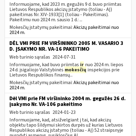
Informuojame, kad 2023 m. gegužės 9 d. buvo priimtas
Lietuvos Respublikos akcizų įstatymo (toliau - AĮ)
pakeitimas Nr. XIV-1933[1] (toliau - Pakeitimas).
Pakeitimu nuo 2024 m. sausio 1 d.: ...
Mokesčių įstatymų pakeitimai:
Akcizų pakeitimai nuo
2024 m.
DĖL VMI PRIE FM VIRŠININKO 2005 M. VASARIO 3
D. ĮSAKYMO NR. VA-16 PAKEITIMO
Web turinio sąrašas
2024-07-31
Informuojame, kad buvo priimtas
ir
nuo 2024 m. liepos
24 d. įsigaliojo Valstybinės
mokesčių
inspekcijos prie
Lietuvos Respublikos finansų...
Mokesčių įstatymų pakeitimai:
Akcizų pakeitimai nuo
2024 m.
Dėl VMI prie FM viršininko 2004 m. gegužės 26 d.
įsakymo Nr. VA-106 pakeitimo
Web turinio sąrašas
2024-01-23
Informuojame, kad, atsižvelgiant į tai, kad akcizų
objektu tapo šildymui skirtos durpės už kurias Lietuvos
Respublikos akcizų įstatymo (toliau - AĮ) 52 straipsnyje
nurodyti asmenys, susiklosčius AĮ...