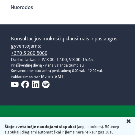
Nuorodos
Konsultacijos mokesčių klausimais ir paslaugos
gyventojams:
+370 5 260 5060
Darbo laikas: I-IV 8.00-17.00, V 8.00-15.45.
Prieššventinę dieną - viena valanda trumpiau.
Kiekvieno mėnesio antrą penktadienį 8.00 val. - 12.00 val.
Mano VMI
Paklausimas per
Valstybinė mokesčių inspekcija prie Lietuvos
U
Respublikos finansų ministerijos
Šioje svetainėje naudojami slapukai
(angl. cookies). Būtinieji
slapukai įdiegiami automatiškai ir jiems nėra reikalingas Jūsų