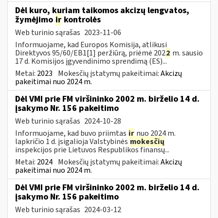
Dėl kuro, kuriam taikomos akcizų lengvatos,
žymėjimo
ir
kontrolės
Web turinio sąrašas
2023-11-06
Informuojame, kad Europos Komisija, atlikusi
Direktyvos 95/60/EB1[1] peržiūrą, priėmė 202
2
m. sausio
17 d. Komisijos įgyvendinimo sprendimą (ES)...
Metai:
2023
Mokesčių įstatymų pakeitimai:
Akcizų
pakeitimai nuo 2024 m.
Dėl VMI prie FM viršininko 2002 m. birželio 14 d.
įsakymo Nr. 156 pakeitimo
Web turinio sąrašas
2024-10-28
Informuojame, kad buvo priimtas
ir
nuo 2024 m.
lapkričio 1 d. įsigalioja Valstybinės
mokesčių
inspekcijos prie Lietuvos Respublikos finansų...
Metai:
2024
Mokesčių įstatymų pakeitimai:
Akcizų
pakeitimai nuo 2024 m.
Dėl VMI prie FM viršininko 2002 m. birželio 14 d.
įsakymo Nr. 156 pakeitimo
Web turinio sąrašas
2024-03-12