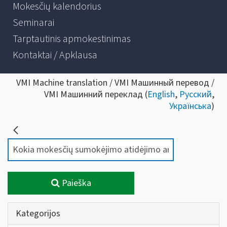
Mokesčių kalendorius
Seminarai
Tarptautinis apmokestinimas
Kontaktai / Apklausa
VMI Machine translation / VMI Машинный перевод /
VMI Машинний переклад (
English
,
Русский
,
Українська
)
Paieška
Kategorijos