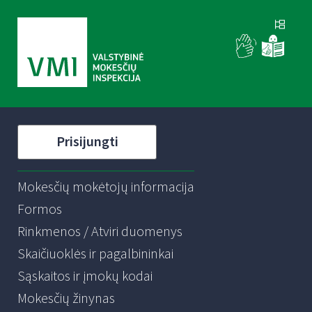
Prisijungti
Mokesčių mokėtojų informacija
Formos
Rinkmenos / Atviri duomenys
Skaičiuoklės ir pagalbininkai
Sąskaitos ir įmokų kodai
Mokesčių žinynas