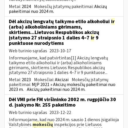
Metai:
2024
Mokesčių įstatymų pakeitimai:
Akcizų
pakeitimai nuo 2024 m.
Dėl akcizų lengvatų taikymo etilo alkoholiui
ir
(arba) alkoholiniams gėrimams,
skirtiems...Lietuvos Respublikos akcizų
įstatymo 27 straipsnio 1 dalies 4–7
ir
9
punktuose nurodytiems
Web turinio sąrašas
2023-10-17
Informuojame, kad patvirtintas[1] Akcizų lengvatų
taikymo etilo alkoholiui ir (arba) alkoholiniams
gėrimams, skirtiems Lietuvos Respublikos akcizų
įstatymo 27 straipsnio 1 dalies 4–7 ir 9 punktuose...
Metai:
2023
Mokesčiai:
Akcizai
Mokesčių įstatymų
pakeitimai:
MĮP 2021 » Akcizų mokesčių pakeitimai nuo
2023 m.
Akcizų pakeitimai nuo 2024 m.
Dėl VMI prie FM viršininko 2002 m. rugpjūčio 30
d. įsakymo Nr. 255 pakeitimo
Web turinio sąrašas
2023-12-22
Informuojame, kad nuo 2024 m. sausio 1 dienos įsigalioja
Valstybinės
mokesčių
inspekcijos prie Lietuvos