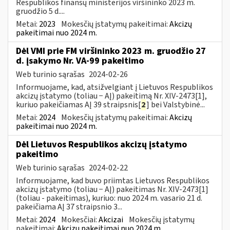
Respublikos finansų ministerijos viršininko 2023 m.
gruodžio 5 d....
Metai:
2023
Mokesčių įstatymų pakeitimai:
Akcizų
pakeitimai nuo 2024 m.
Dėl VMI prie FM viršininko 2023 m. gruodžio 27
d. įsakymo Nr. VA-99 pakeitimo
Web turinio sąrašas
2024-02-26
Informuojame, kad, atsižvelgiant į Lietuvos Respublikos
akcizų įstatymo (toliau − AĮ) pakeitimą Nr. XIV-2473[1],
kuriuo pakeičiamas AĮ 39 straipsnis[
2
] bei Valstybinė...
Metai:
2024
Mokesčių įstatymų pakeitimai:
Akcizų
pakeitimai nuo 2024 m.
Dėl Lietuvos Respublikos akcizų įstatymo
pakeitimo
Web turinio sąrašas
2024-02-22
Informuojame, kad buvo priimtas Lietuvos Respublikos
akcizų įstatymo (toliau − AĮ) pakeitimas Nr. XIV-2473[1]
(toliau - pakeitimas), kuriuo: nuo 2024 m. vasario 21 d.
pakeičiama AĮ 37 straipsnio 3...
Metai:
2024
Mokesčiai:
Akcizai
Mokesčių įstatymų
pakeitimai:
Akcizų pakeitimai nuo 2024 m.