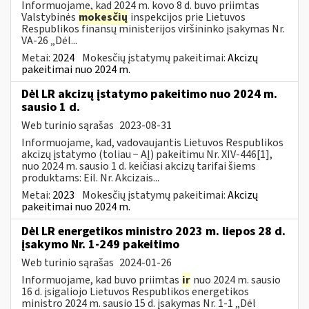
Informuojame, kad 2024 m. kovo 8 d. buvo priimtas
Valstybinės
mokesčių
inspekcijos prie Lietuvos
Respublikos finansų ministerijos viršininko įsakymas Nr.
VA-26 „Dėl...
Metai:
2024
Mokesčių įstatymų pakeitimai:
Akcizų
pakeitimai nuo 2024 m.
Dėl LR akcizų įstatymo pakeitimo nuo 2024 m.
sausio 1 d.
Web turinio sąrašas
2023-08-31
Informuojame, kad, vadovaujantis Lietuvos Respublikos
akcizų įstatymo (toliau − AĮ) pakeitimu Nr. XIV-446[1],
nuo 2024 m. sausio 1 d. keičiasi akcizų tarifai šiems
produktams: Eil. Nr. Akcizais...
Metai:
2023
Mokesčių įstatymų pakeitimai:
Akcizų
pakeitimai nuo 2024 m.
Dėl LR energetikos ministro 2023 m. liepos 28 d.
įsakymo Nr. 1-249 pakeitimo
Web turinio sąrašas
2024-01-26
Informuojame, kad buvo priimtas
ir
nuo 2024 m. sausio
16 d. įsigaliojo Lietuvos Respublikos energetikos
ministro 2024 m. sausio 15 d. įsakymas Nr. 1-1 „Dėl