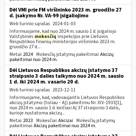
Dėl VMI prie FM viršininko 2023 m. gruodžio 27
d. įsakymo Nr. VA-99 įsigaliojimo
Web turinio sąrašas
2024-01-03
Informuojame, kad nuo 2024 m. sausio 1 d. įsigaliojo
Valstybinės
mokesčių
inspekcijos prie Lietuvos
Respublikos finansų ministerijos viršininko 2023 m.
gruodžio 27 d....
Metai:
2024
Mokesčių įstatymų pakeitimai:
Akcizų
pakeitimai nuo 2024 m.
Dėl Lietuvos Respublikos akcizų įstatymo 37
straipsnio 3 dalies taikymo nuo 2024 m. sausio
1 d. iki 2024 m. vasario 20 d.
Web turinio sąrašas
2023-12-11
Informuojame, kad, vadovaujantis Lietuvos Respublikos
akcizų įstatymo (toliau − AĮ) pakeitimu Nr. XIV-1933[1],
nuo 2024 m. sausio 1 d. keičiasi AĮ 37 straipsnio 3 dalis,
kurioje nustatoma akcizų...
Metai:
2023
Mokesčiai:
Akcizai
Mokesčių įstatymų
pakeitimai:
Akcizų pakeitimai nuo 2024 m.