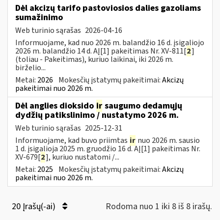
Dėl akcizų tarifo pastoviosios dalies gazoliams
sumažinimo
Web turinio sąrašas
2026-04-16
Informuojame, kad nuo 2026 m. balandžio 16 d. įsigaliojo
2026 m. balandžio 14 d. AĮ[1] pakeitimas Nr. XV-811[
2
]
(toliau - Pakeitimas), kuriuo laikinai, iki 2026 m.
birželio...
Metai:
2026
Mokesčių įstatymų pakeitimai:
Akcizų
pakeitimai nuo 2026 m.
Dėl anglies dioksido
ir
saugumo dedamųjų
dydžių patikslinimo / nustatymo 2026 m.
Web turinio sąrašas
2025-12-31
Informuojame, kad buvo priimtas
ir
nuo 2026 m. sausio
1 d. įsigalioja 2025 m. gruodžio 16 d. AĮ[1] pakeitimas Nr.
XV-679[
2
], kuriuo nustatomi /...
Metai:
2025
Mokesčių įstatymų pakeitimai:
Akcizų
pakeitimai nuo 2026 m.
20 Įrašų(-ai)
Rodoma nuo 1 iki 8 iš 8 irašų.