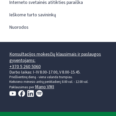
Interneto svetainės atitikties paraiška
Ieškome turto savininkų
Nuorodos
Konsultacijos mokesčių klausimais ir paslaugos
gyventojams:
+370 5 260 5060
Darbo laikas: I-IV 8.00-17.00, V 8.00-15.45.
Prieššventinę dieną - viena valanda trumpiau.
Kiekvieno mėnesio antrą penktadienį 8.00 val. - 12.00 val.
Mano VMI
Paklausimas per