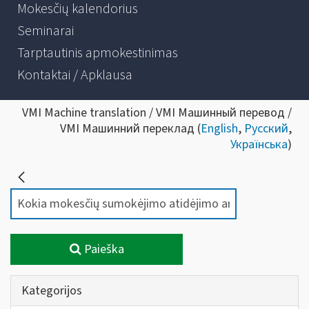
Mokesčių kalendorius
Seminarai
Tarptautinis apmokestinimas
Kontaktai / Apklausa
VMI Machine translation / VMI Машинный перевод /
VMI Машинний переклад (
English
,
Русский
,
Українська
)
Paieška
Kategorijos