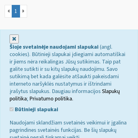
1
Uždaryti
Šioje svetainėje naudojami slapukai
(angl.
cookies). Būtinieji slapukai įdiegiami automatiškai
ir jiems nėra reikalingas Jūsų sutikimas. Taip pat
galite sutikti ir su kitų slapukų naudojimu. Savo
sutikimą bet kada galėsite atšaukti pakeisdami
interneto naršyklės nustatymus ir ištrindami
įrašytus slapukus. Daugiau informacijos
Slapukų
politika
;
Privatumo politika.
Būtinieji slapukai
Naudojami sklandžiam svetainės veikimui ir įgalina
pagrindines svetainės funkcijas. Be šių slapukų
svetainė negali tinkamai veikti.