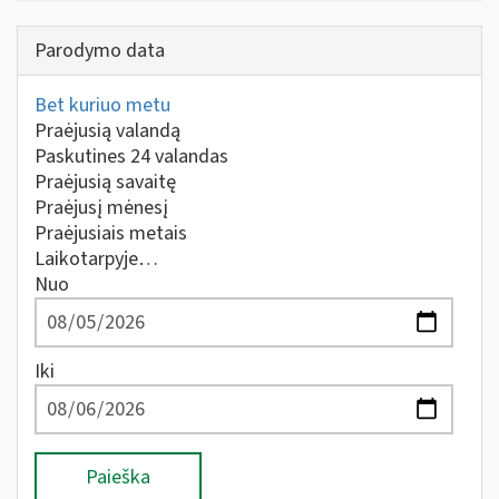
Parodymo data
Bet kuriuo metu
Praėjusią valandą
Paskutines 24 valandas
Praėjusią savaitę
Praėjusį mėnesį
Praėjusiais metais
Laikotarpyje…
Nuo
Iki
Paieška