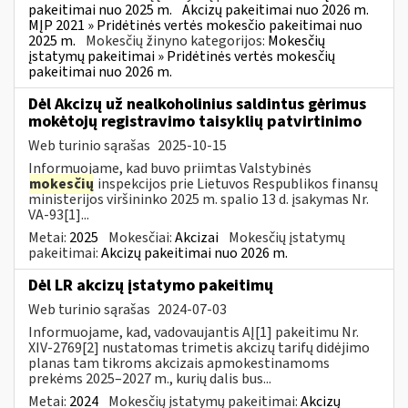
pakeitimai nuo 2025 m.
Akcizų pakeitimai nuo 2026 m.
MĮP 2021 » Pridėtinės vertės mokesčio pakeitimai nuo
2025 m.
Mokesčių žinyno kategorijos:
Mokesčių
įstatymų pakeitimai » Pridėtinės vertės mokesčių
pakeitimai nuo 2026 m.
Dėl Akcizų už nealkoholinius saldintus gėrimus
mokėtojų registravimo taisyklių patvirtinimo
Web turinio sąrašas
2025-10-15
Informuojame, kad buvo priimtas Valstybinės
mokesčių
inspekcijos prie Lietuvos Respublikos finansų
ministerijos viršininko 2025 m. spalio 13 d. įsakymas Nr.
VA-93[1]...
Metai:
2025
Mokesčiai:
Akcizai
Mokesčių įstatymų
pakeitimai:
Akcizų pakeitimai nuo 2026 m.
Dėl LR akcizų įstatymo pakeitimų
Web turinio sąrašas
2024-07-03
Informuojame, kad, vadovaujantis AĮ[1] pakeitimu Nr.
XIV-2769[2] nustatomas trimetis akcizų tarifų didėjimo
planas tam tikroms akcizais apmokestinamoms
prekėms 2025–2027 m., kurių dalis bus...
Metai:
2024
Mokesčių įstatymų pakeitimai:
Akcizų