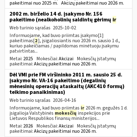
pakeitimai nuo 2025 m.
Akcizų pakeitimai nuo 2026 m.
2002 m. birželio 14 d. įsakymo Nr. 156
pakeitimo (nealkoholinių saldintų gėrimų
ir
Web turinio sąrašas
2025-10-02
Informuojame, kad buvo priimtas įsakymo[1]
pakeitimas[
2
], įsigaliosiantis nuo 2026 m. sausio 1 d.,
kuriuo pakeičiamas / papildomas minėtuoju įsakymu
patvirtintas...
Metai:
2025
Mokesčiai:
Akcizai
Mokesčių įstatymų
pakeitimai:
Akcizų pakeitimai nuo 2026 m.
Dėl VMI prie FM viršininko 2011 m. sausio 25 d.
įsakymo Nr. VA-16 pakeitimo (degalinių
mėnesinių operacijų ataskaitų (AKC410 formų)
teikimo panaikinimas)
Web turinio sąrašas
2026-04-16
Informuojame, kad buvo priimtas
ir
2026 m. gegužės 1 d.
įsigalioja Valstybinės
mokesčių
inspekcijos prie
Lietuvos Respublikos finansų ministerijos...
Metai:
2026
Mokesčiai:
Akcizai
Mokesčių įstatymų
pakeitimai:
Akcizų pakeitimai nuo 2026 m.