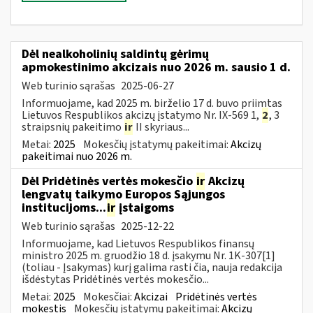
Dėl nealkoholinių saldintų gėrimų
apmokestinimo akcizais nuo 2026 m. sausio 1 d.
Web turinio sąrašas
2025-06-27
Informuojame, kad 2025 m. birželio 17 d. buvo priimtas
Lietuvos Respublikos akcizų įstatymo Nr. IX-569 1,
2
, 3
straipsnių pakeitimo
ir
II skyriaus...
Metai:
2025
Mokesčių įstatymų pakeitimai:
Akcizų
pakeitimai nuo 2026 m.
Dėl Pridėtinės vertės mokesčio
ir
Akcizų
lengvatų taikymo Europos Sąjungos
institucijoms...
ir
įstaigoms
Web turinio sąrašas
2025-12-22
Informuojame, kad Lietuvos Respublikos finansų
ministro 2025 m. gruodžio 18 d. įsakymu Nr. 1K-307[1]
(toliau - Įsakymas) kurį galima rasti čia, nauja redakcija
išdėstytas Pridėtinės vertės mokesčio...
Metai:
2025
Mokesčiai:
Akcizai
Pridėtinės vertės
mokestis
Mokesčių įstatymų pakeitimai:
Akcizų