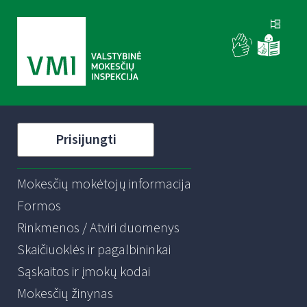
Prisijungti
Mokesčių mokėtojų informacija
Formos
Rinkmenos / Atviri duomenys
Skaičiuoklės ir pagalbininkai
Sąskaitos ir įmokų kodai
Mokesčių žinynas