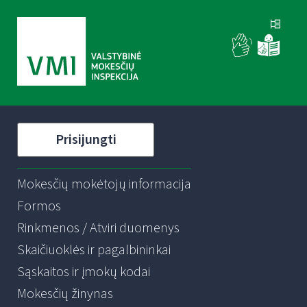
Prisijungti
Mokesčių mokėtojų informacija
Formos
Rinkmenos / Atviri duomenys
Skaičiuoklės ir pagalbininkai
Sąskaitos ir įmokų kodai
Mokesčių žinynas