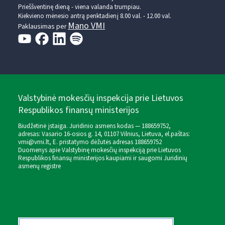
Prieššventinę dieną - viena valanda trumpiau.
Kiekvieno mėnesio antrą penktadienį 8.00 val. - 12.00 val.
Mano VMI
Paklausimas per
Valstybinė mokesčių inspekcija prie Lietuvos
Respublikos finansų ministerijos
Biudžetinė įstaiga. Juridinio asmens kodas — 188659752,
adresas: Vasario 16-osios g. 14, 01107 Vilnius, Lietuva, el.paštas:
vmi@vmi.lt
, E. pristatymo dėžutės adresas 188659752
Duomenys apie Valstybinę mokesčių inspekciją prie Lietuvos
Respublikos finansų ministerijos kaupiami ir saugomi Juridinių
asmenų registre