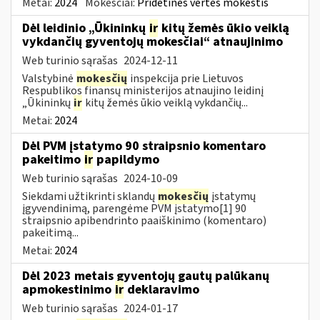
Metai:
2024
Mokesčiai:
Pridėtinės vertės mokestis
Dėl leidinio „Ūkininkų
ir
kitų žemės ūkio veiklą
vykdančių gyventojų mokesčiai“ atnaujinimo
Web turinio sąrašas
2024-12-11
Valstybinė
mokesčių
inspekcija prie Lietuvos
Respublikos finansų ministerijos atnaujino leidinį
„Ūkininkų
ir
kitų žemės ūkio veiklą vykdančių...
Metai:
2024
Dėl PVM įstatymo 90 straipsnio komentaro
pakeitimo
ir
papildymo
Web turinio sąrašas
2024-10-09
Siekdami užtikrinti sklandų
mokesčių
įstatymų
įgyvendinimą, parengėme PVM įstatymo[1] 90
straipsnio apibendrinto paaiškinimo (komentaro)
pakeitimą...
Metai:
2024
Dėl 2023 metais gyventojų gautų palūkanų
apmokestinimo
ir
deklaravimo
Web turinio sąrašas
2024-01-17