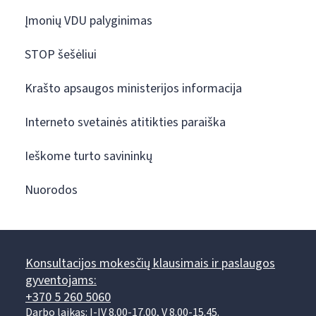
Įmonių VDU palyginimas
STOP šešėliui
Krašto apsaugos ministerijos informacija
Interneto svetainės atitikties paraiška
Ieškome turto savininkų
Nuorodos
Konsultacijos mokesčių klausimais ir paslaugos
gyventojams:
+370 5 260 5060
Darbo laikas: I-IV 8.00-17.00, V 8.00-15.45.