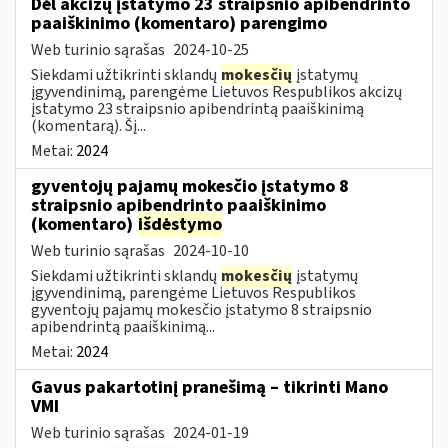
Dėl akcizų įstatymo 23 straipsnio apibendrinto
paaiškinimo (komentaro) parengimo
Web turinio sąrašas
2024-10-25
Siekdami užtikrinti sklandų
mokesčių
įstatymų
įgyvendinimą, parengėme Lietuvos Respublikos akcizų
įstatymo 23 straipsnio apibendrintą paaiškinimą
(komentarą). Šį...
Metai:
2024
gyventojų pajamų mokesčio įstatymo 8
straipsnio apibendrinto paaiškinimo
(komentaro)
išdėstymo
Web turinio sąrašas
2024-10-10
Siekdami užtikrinti sklandų
mokesčių
įstatymų
įgyvendinimą, parengėme Lietuvos Respublikos
gyventojų pajamų mokesčio įstatymo 8 straipsnio
apibendrintą paaiškinimą...
Metai:
2024
Gavus pakartotinį pranešimą – tikrinti Mano
VMI
Web turinio sąrašas
2024-01-19