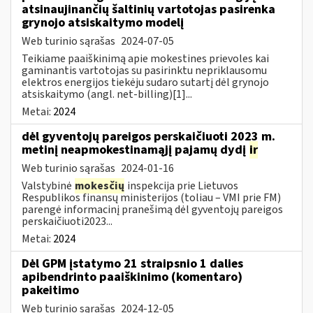
atsinaujinančių šaltinių vartotojas pasirenka
grynojo atsiskaitymo modelį
Web turinio sąrašas
2024-07-05
Teikiame paaiškinimą apie mokestines prievoles kai
gaminantis vartotojas su pasirinktu nepriklausomu
elektros energijos tiekėju sudaro sutartį dėl grynojo
atsiskaitymo (angl. net-billing)[1]...
Metai:
2024
dėl gyventojų pareigos perskaičiuoti 2023 m.
metinį neapmokestinamąjį pajamų dydį
ir
Web turinio sąrašas
2024-01-16
Valstybinė
mokesčių
inspekcija prie Lietuvos
Respublikos finansų ministerijos (toliau – VMI prie FM)
parengė informacinį pranešimą dėl gyventojų pareigos
perskaičiuoti2023...
Metai:
2024
Dėl GPM įstatymo 21 straipsnio 1 dalies
apibendrinto paaiškinimo (komentaro)
pakeitimo
Web turinio sąrašas
2024-12-05