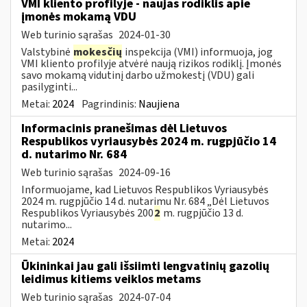
VMI kliento profilyje - naujas rodiklis apie
įmonės mokamą VDU
Web turinio sąrašas
2024-01-30
Valstybinė
mokesčių
inspekcija (VMI) informuoja, jog
VMI kliento profilyje atvėrė naują rizikos rodiklį. Įmonės
savo mokamą vidutinį darbo užmokestį (VDU) gali
pasilyginti...
Metai:
2024
Pagrindinis:
Naujiena
Informacinis pranešimas dėl Lietuvos
Respublikos vyriausybės 2024 m. rugpjūčio 14
d. nutarimo Nr. 684
Web turinio sąrašas
2024-09-16
Informuojame, kad Lietuvos Respublikos Vyriausybės
2024 m. rugpjūčio 14 d. nutarimu Nr. 684 „Dėl Lietuvos
Respublikos Vyriausybės 200
2
m. rugpjūčio 13 d.
nutarimo...
Metai:
2024
Ūkininkai jau gali išsiimti lengvatinių gazolių
leidimus kitiems veiklos metams
Web turinio sąrašas
2024-07-04