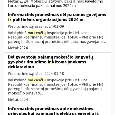
Metai:
2024
Mokesčių įstatymų pakeitimai:
Paveldimo
turto mokesčio pakeitimai nuo 2024 m.
Informacinis pranešimas dėl paramos gavėjams
ir
politinėms organizacijoms 2024 m.
Web turinio sąrašas
2024-01-09
Valstybinė
mokesčių
inspekcija prie Lietuvos
Respublikos finansų ministerijos (toliau – VMI prie FM)
parengė informacinį pranešimą dėl paramos gavėjams...
Metai:
2024
Dėl gyventojų pajamų mokesčio lengvatų
gyvybės draudimo
ir
kitoms įmokoms
deklaravimo
Web turinio sąrašas
2024-01-18
Valstybinė
mokesčių
inspekcija prie Lietuvos
Respublikos finansų ministerijos (toliau – VMI prie FM)
parengė informacinį pranešimą dėl gyventojų pajamų
mokesčio lengvatų...
Metai:
2024
Informacinis pranešimas apie mokestines
prievoles kai gaminantis elektros energiją iš