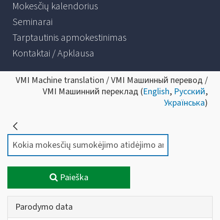
Mokesčių kalendorius
Seminarai
Tarptautinis apmokestinimas
Kontaktai / Apklausa
VMI Machine translation / VMI Машинный перевод /
VMI Машинний переклад (
English
,
Русский
,
Українська
)
Paieška
Parodymo data