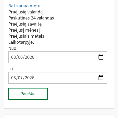
Bet kuriuo metu
Praėjusią valandą
Paskutines 24 valandas
Praėjusią savaitę
Praėjusį mėnesį
Praėjusiais metais
Laikotarpyje…
Nuo
Iki
Paieška