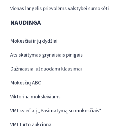
Vienas langelis prievolėms valstybei sumokėti
NAUDINGA
Mokesčiai ir jų dydžiai
Atsiskaitymas grynaisiais pinigais
Dažniausiai užduodami klausimai
Mokesčių ABC
Viktorina moksleiviams
VMI kviečia į „Pasimatymą su mokesčiais“
VMI turto aukcionai