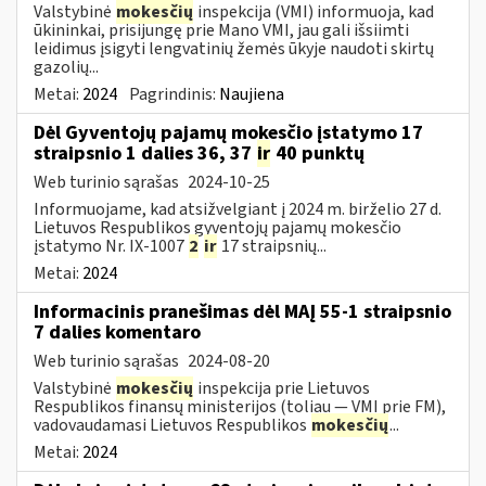
Valstybinė
mokesčių
inspekcija (VMI) informuoja, kad
ūkininkai, prisijungę prie Mano VMI, jau gali išsiimti
leidimus įsigyti lengvatinių žemės ūkyje naudoti skirtų
gazolių...
Metai:
2024
Pagrindinis:
Naujiena
Dėl Gyventojų pajamų mokesčio įstatymo 17
straipsnio 1 dalies 36, 37
ir
40 punktų
Web turinio sąrašas
2024-10-25
Informuojame, kad atsižvelgiant į 2024 m. birželio 27 d.
Lietuvos Respublikos gyventojų pajamų mokesčio
įstatymo Nr. IX-1007
2
ir
17 straipsnių...
Metai:
2024
Informacinis pranešimas dėl MAĮ 55-1 straipsnio
7 dalies komentaro
Web turinio sąrašas
2024-08-20
Valstybinė
mokesčių
inspekcija prie Lietuvos
Respublikos finansų ministerijos (toliau — VMI prie FM),
vadovaudamasi Lietuvos Respublikos
mokesčių
...
Metai:
2024