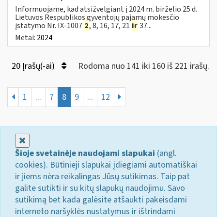
Informuojame, kad atsižvelgiant į 2024 m. birželio 25 d.
Lietuvos Respublikos gyventojų pajamų mokesčio
įstatymo Nr. IX-1007
2
, 8, 16, 17, 21
ir
37...
Metai:
2024
20 Įrašų(-ai)
Rodoma nuo 141 iki 160 iš 221 irašų.
1
...
7
8
9
...
12
Uždaryti
Šioje svetainėje naudojami slapukai
(angl.
cookies). Būtinieji slapukai įdiegiami automatiškai
ir jiems nėra reikalingas Jūsų sutikimas. Taip pat
galite sutikti ir su kitų slapukų naudojimu. Savo
sutikimą bet kada galėsite atšaukti pakeisdami
interneto naršyklės nustatymus ir ištrindami