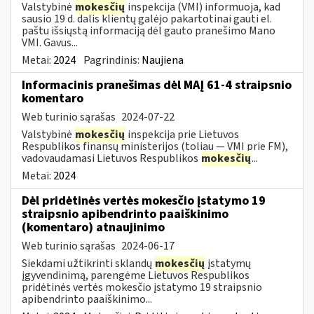
Valstybinė
mokesčių
inspekcija (VMI) informuoja, kad
sausio 19 d. dalis klientų galėjo pakartotinai gauti el.
paštu išsiųstą informaciją dėl gauto pranešimo Mano
VMI. Gavus...
Metai:
2024
Pagrindinis:
Naujiena
Informacinis pranešimas dėl MAĮ 61-4 straipsnio
komentaro
Web turinio sąrašas
2024-07-22
Valstybinė
mokesčių
inspekcija prie Lietuvos
Respublikos finansų ministerijos (toliau — VMI prie FM),
vadovaudamasi Lietuvos Respublikos
mokesčių
...
Metai:
2024
Dėl pridėtinės vertės mokesčio įstatymo 19
straipsnio apibendrinto paaiškinimo
(komentaro) atnaujinimo
Web turinio sąrašas
2024-06-17
Siekdami užtikrinti sklandų
mokesčių
įstatymų
įgyvendinimą, parengėme Lietuvos Respublikos
pridėtinės vertės mokesčio įstatymo 19 straipsnio
apibendrinto paaiškinimo...