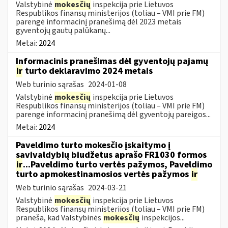
Valstybinė
mokesčių
inspekcija prie Lietuvos
Respublikos finansų ministerijos (toliau – VMI prie FM)
parengė informacinį pranešimą dėl 2023 metais
gyventojų gautų palūkanų...
Metai:
2024
Informacinis pranešimas dėl gyventojų pajamų
ir
turto deklaravimo 2024 metais
Web turinio sąrašas
2024-01-08
Valstybinė
mokesčių
inspekcija prie Lietuvos
Respublikos finansų ministerijos (toliau – VMI prie FM)
parengė informacinį pranešimą dėl gyventojų pareigos...
Metai:
2024
Paveldimo turto mokesčio įskaitymo į
savivaldybių biudžetus aprašo FR1030 formos
ir
...Paveldimo turto vertės pažymos, Paveldimo
turto apmokestinamosios vertės pažymos
ir
Web turinio sąrašas
2024-03-21
Valstybinė
mokesčių
inspekcija prie Lietuvos
Respublikos finansų ministerijos (toliau – VMI prie FM)
praneša, kad Valstybinės
mokesčių
inspekcijos...