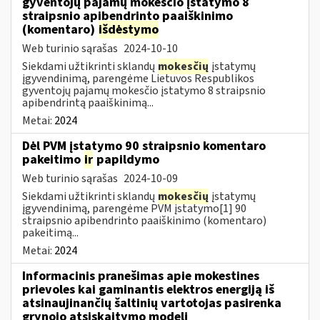
gyventojų pajamų mokesčio įstatymo 8
straipsnio apibendrinto paaiškinimo
(komentaro)
išdėstymo
Web turinio sąrašas
2024-10-10
Siekdami užtikrinti sklandų
mokesčių
įstatymų
įgyvendinimą, parengėme Lietuvos Respublikos
gyventojų pajamų mokesčio įstatymo 8 straipsnio
apibendrintą paaiškinimą...
Metai:
2024
Dėl PVM įstatymo 90 straipsnio komentaro
pakeitimo
ir
papildymo
Web turinio sąrašas
2024-10-09
Siekdami užtikrinti sklandų
mokesčių
įstatymų
įgyvendinimą, parengėme PVM įstatymo[1] 90
straipsnio apibendrinto paaiškinimo (komentaro)
pakeitimą...
Metai:
2024
Informacinis pranešimas apie mokestines
prievoles kai gaminantis elektros energiją iš
atsinaujinančių šaltinių vartotojas pasirenka
grynojo atsiskaitymo modelį