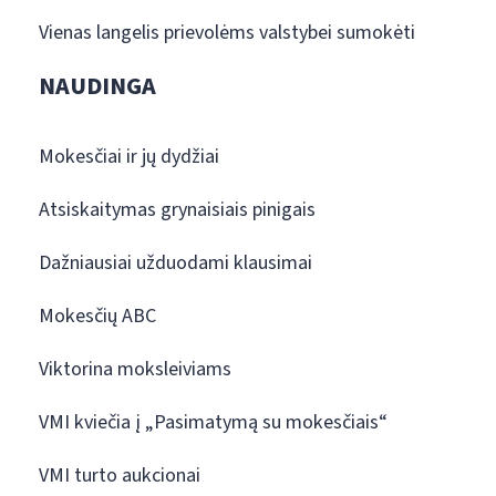
Vienas langelis prievolėms valstybei sumokėti
NAUDINGA
Mokesčiai ir jų dydžiai
Atsiskaitymas grynaisiais pinigais
Dažniausiai užduodami klausimai
Mokesčių ABC
Viktorina moksleiviams
VMI kviečia į „Pasimatymą su mokesčiais“
VMI turto aukcionai