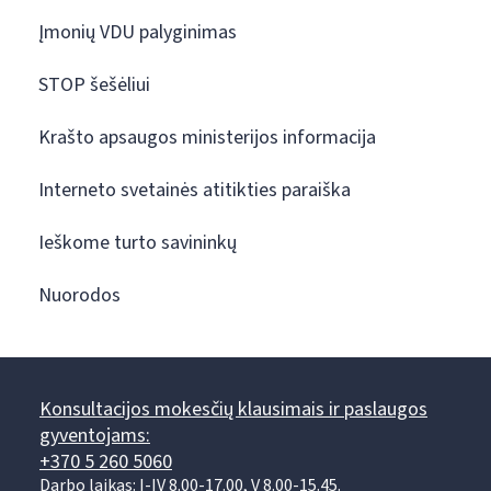
Įmonių VDU palyginimas
STOP šešėliui
Krašto apsaugos ministerijos informacija
Interneto svetainės atitikties paraiška
Ieškome turto savininkų
Nuorodos
Konsultacijos mokesčių klausimais ir paslaugos
gyventojams:
+370 5 260 5060
Darbo laikas: I-IV 8.00-17.00, V 8.00-15.45.