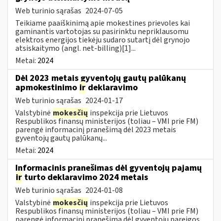
Web turinio sąrašas
2024-07-05
Teikiame paaiškinimą apie mokestines prievoles kai
gaminantis vartotojas su pasirinktu nepriklausomu
elektros energijos tiekėju sudaro sutartį dėl grynojo
atsiskaitymo (angl. net-billing)[1]...
Metai:
2024
Dėl 2023 metais gyventojų gautų palūkanų
apmokestinimo
ir
deklaravimo
Web turinio sąrašas
2024-01-17
Valstybinė
mokesčių
inspekcija prie Lietuvos
Respublikos finansų ministerijos (toliau – VMI prie FM)
parengė informacinį pranešimą dėl 2023 metais
gyventojų gautų palūkanų...
Metai:
2024
Informacinis pranešimas dėl gyventojų pajamų
ir
turto deklaravimo 2024 metais
Web turinio sąrašas
2024-01-08
Valstybinė
mokesčių
inspekcija prie Lietuvos
Respublikos finansų ministerijos (toliau – VMI prie FM)
parengė informacinį pranešimą dėl gyventojų pareigos...