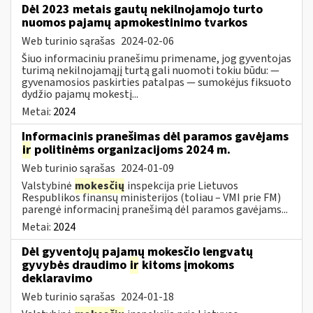
Dėl 2023 metais gautų nekilnojamojo turto
nuomos pajamų apmokestinimo tvarkos
Web turinio sąrašas
2024-02-06
Šiuo informaciniu pranešimu primename, jog gyventojas
turimą nekilnojamąjį turtą gali nuomoti tokiu būdu: —
gyvenamosios paskirties patalpas — sumokėjus fiksuoto
dydžio pajamų mokestį...
Metai:
2024
Informacinis pranešimas dėl paramos gavėjams
ir
politinėms organizacijoms 2024 m.
Web turinio sąrašas
2024-01-09
Valstybinė
mokesčių
inspekcija prie Lietuvos
Respublikos finansų ministerijos (toliau – VMI prie FM)
parengė informacinį pranešimą dėl paramos gavėjams...
Metai:
2024
Dėl gyventojų pajamų mokesčio lengvatų
gyvybės draudimo
ir
kitoms įmokoms
deklaravimo
Web turinio sąrašas
2024-01-18