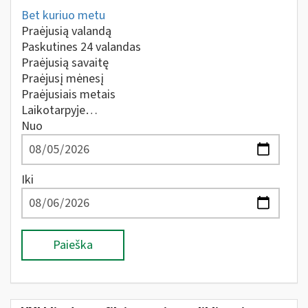
Bet kuriuo metu
Praėjusią valandą
Paskutines 24 valandas
Praėjusią savaitę
Praėjusį mėnesį
Praėjusiais metais
Laikotarpyje…
Nuo
Iki
Paieška