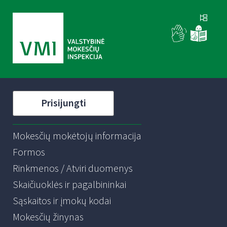
Prisijungti
Mokesčių mokėtojų informacija
Formos
Rinkmenos / Atviri duomenys
Skaičiuoklės ir pagalbininkai
Sąskaitos ir įmokų kodai
Mokesčių žinynas