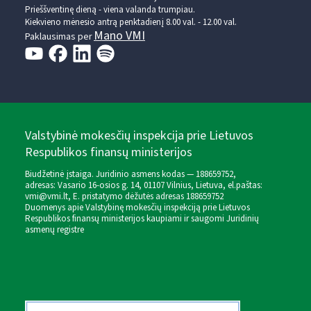
Prieššventinę dieną - viena valanda trumpiau.
Kiekvieno mėnesio antrą penktadienį 8.00 val. - 12.00 val.
Mano VMI
Paklausimas per
Valstybinė mokesčių inspekcija prie Lietuvos
Respublikos finansų ministerijos
Biudžetinė įstaiga. Juridinio asmens kodas — 188659752,
adresas: Vasario 16-osios g. 14, 01107 Vilnius, Lietuva, el.paštas:
vmi@vmi.lt
, E. pristatymo dėžutės adresas 188659752
Duomenys apie Valstybinę mokesčių inspekciją prie Lietuvos
Respublikos finansų ministerijos kaupiami ir saugomi Juridinių
asmenų registre