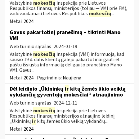
Valstybinė
mokesčių
inspekcija prie Lietuvos
Respublikos finansų ministerijos (toliau — VMI prie FM),
vadovaudamasi Lietuvos Respublikos
mokesčių
...
Metai:
2024
Gavus pakartotinį pranešimą – tikrinti Mano
VMI
Web turinio sąrašas
2024-01-19
Valstybinė
mokesčių
inspekcija (VMI) informuoja, kad
sausio 19 d. dalis klientų galėjo pakartotinai gauti el.
paštu išsiųstą informaciją dėl gauto pranešimo Mano
VMI. Gavus...
Metai:
2024
Pagrindinis:
Naujiena
Dėl leidinio „Ūkininkų
ir
kitų žemės ūkio veiklą
vykdančių gyventojų mokesčiai“ atnaujinimo
Web turinio sąrašas
2024-12-11
Valstybinė
mokesčių
inspekcija prie Lietuvos
Respublikos finansų ministerijos atnaujino leidinį
„Ūkininkų
ir
kitų žemės ūkio veiklą vykdančių...
Metai:
2024