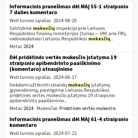
Informacinis pranešimas dėl MAĮ 55-1 straipsnio
7 dalies komentaro
Web turinio sąrašas
2024-08-20
Valstybinė
mokesčių
inspekcija prie Lietuvos
Respublikos finansų ministerijos (toliau — VMI prie FM),
vadovaudamasi Lietuvos Respublikos
mokesčių
...
Metai:
2024
Dėl pridėtinės vertės mokesčio įstatymo 19
straipsnio apibendrinto paaiškinimo
(komentaro) atnaujinimo
Web turinio sąrašas
2024-06-17
Siekdami užtikrinti sklandų
mokesčių
įstatymų
įgyvendinimą, parengėme Lietuvos Respublikos
pridėtinės vertės mokesčio įstatymo 19 straipsnio
apibendrinto paaiškinimo...
Metai:
2024
Mokesčiai:
Pridėtinės vertės mokestis
Informacinis pranešimas dėl MAĮ 61-4 straipsnio
komentaro
Web turinio sąrašas
2024-07-22