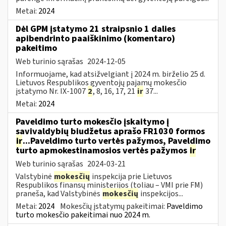
Metai:
2024
Dėl GPM įstatymo 21 straipsnio 1 dalies
apibendrinto paaiškinimo (komentaro)
pakeitimo
Web turinio sąrašas
2024-12-05
Informuojame, kad atsižvelgiant į 2024 m. birželio 25 d.
Lietuvos Respublikos gyventojų pajamų mokesčio
įstatymo Nr. IX-1007
2
, 8, 16, 17, 21
ir
37...
Metai:
2024
Paveldimo turto mokesčio įskaitymo į
savivaldybių biudžetus aprašo FR1030 formos
ir
...Paveldimo turto vertės pažymos, Paveldimo
turto apmokestinamosios vertės pažymos
ir
Web turinio sąrašas
2024-03-21
Valstybinė
mokesčių
inspekcija prie Lietuvos
Respublikos finansų ministerijos (toliau – VMI prie FM)
praneša, kad Valstybinės
mokesčių
inspekcijos...
Metai:
2024
Mokesčių įstatymų pakeitimai:
Paveldimo
turto mokesčio pakeitimai nuo 2024 m.