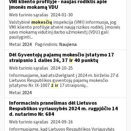
VMI kliento profilyje - naujas rodiklis apie
įmonės mokamą VDU
Web turinio sąrašas
2024-01-30
Valstybinė
mokesčių
inspekcija (VMI) informuoja, jog
VMI kliento profilyje atvėrė naują rizikos rodiklį. Įmonės
savo mokamą vidutinį darbo užmokestį (VDU) gali
pasilyginti...
Metai:
2024
Pagrindinis:
Naujiena
Dėl Gyventojų pajamų mokesčio įstatymo 17
straipsnio 1 dalies 36, 37
ir
40 punktų
Web turinio sąrašas
2024-10-25
Informuojame, kad atsižvelgiant į 2024 m. birželio 27 d.
Lietuvos Respublikos gyventojų pajamų mokesčio
įstatymo Nr. IX-1007
2
ir
17 straipsnių...
Metai:
2024
Informacinis pranešimas dėl Lietuvos
Respublikos vyriausybės 2024 m. rugpjūčio 14
d. nutarimo Nr. 684
Web turinio sąrašas
2024-09-16
Informuojame, kad Lietuvos Respublikos Vyriausybės