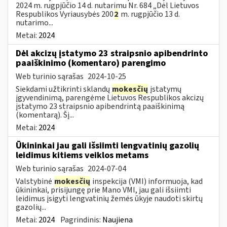
2024 m. rugpjūčio 14 d. nutarimu Nr. 684 „Dėl Lietuvos
Respublikos Vyriausybės 200
2
m. rugpjūčio 13 d.
nutarimo...
Metai:
2024
Dėl akcizų įstatymo 23 straipsnio apibendrinto
paaiškinimo (komentaro) parengimo
Web turinio sąrašas
2024-10-25
Siekdami užtikrinti sklandų
mokesčių
įstatymų
įgyvendinimą, parengėme Lietuvos Respublikos akcizų
įstatymo 23 straipsnio apibendrintą paaiškinimą
(komentarą). Šį...
Metai:
2024
Ūkininkai jau gali išsiimti lengvatinių gazolių
leidimus kitiems veiklos metams
Web turinio sąrašas
2024-07-04
Valstybinė
mokesčių
inspekcija (VMI) informuoja, kad
ūkininkai, prisijungę prie Mano VMI, jau gali išsiimti
leidimus įsigyti lengvatinių žemės ūkyje naudoti skirtų
gazolių...
Metai:
2024
Pagrindinis:
Naujiena