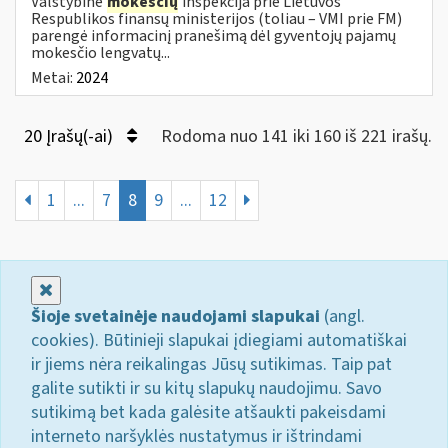
Valstybinė
mokesčių
inspekcija prie Lietuvos
Respublikos finansų ministerijos (toliau – VMI prie FM)
parengė informacinį pranešimą dėl gyventojų pajamų
mokesčio lengvatų...
Metai:
2024
20 Įrašų(-ai)
Rodoma nuo 141 iki 160 iš 221 irašų.
1
...
7
8
9
...
12
Uždaryti
Šioje svetainėje naudojami slapukai
(angl.
cookies). Būtinieji slapukai įdiegiami automatiškai
ir jiems nėra reikalingas Jūsų sutikimas. Taip pat
galite sutikti ir su kitų slapukų naudojimu. Savo
sutikimą bet kada galėsite atšaukti pakeisdami
interneto naršyklės nustatymus ir ištrindami