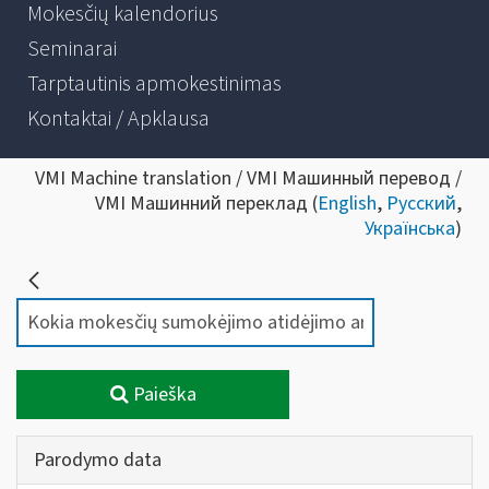
Mokesčių kalendorius
Seminarai
Tarptautinis apmokestinimas
Kontaktai / Apklausa
VMI Machine translation / VMI Машинный перевод /
VMI Машинний переклад (
English
,
Русский
,
Українська
)
Paieška
Parodymo data