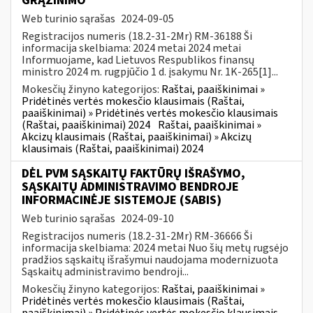
GRĄŽINIMO
Web turinio sąrašas
2024-09-05
Registracijos numeris (18.2-31-2Mr) RM-36188 Ši
informacija skelbiama: 2024 metai 2024 metai
Informuojame, kad Lietuvos Respublikos finansų
ministro 2024 m. rugpjūčio 1 d. įsakymu Nr. 1K-265[1]...
Mokesčių žinyno kategorijos:
Raštai, paaiškinimai »
Pridėtinės vertės mokesčio klausimais (Raštai,
paaiškinimai) » Pridėtinės vertės mokesčio klausimais
(Raštai, paaiškinimai) 2024
Raštai, paaiškinimai »
Akcizų klausimais (Raštai, paaiškinimai) » Akcizų
klausimais (Raštai, paaiškinimai) 2024
DĖL PVM SĄSKAITŲ FAKTŪRŲ IŠRAŠYMO,
SĄSKAITŲ ADMINISTRAVIMO BENDROJE
INFORMACINĖJE SISTEMOJE (SABIS)
Web turinio sąrašas
2024-09-10
Registracijos numeris (18.2-31-2Mr) RM-36666 Ši
informacija skelbiama: 2024 metai Nuo šių metų rugsėjo
pradžios sąskaitų išrašymui naudojama modernizuota
Sąskaitų administravimo bendroji...
Mokesčių žinyno kategorijos:
Raštai, paaiškinimai »
Pridėtinės vertės mokesčio klausimais (Raštai,
paaiškinimai) » Pridėtinės vertės mokesčio klausimais