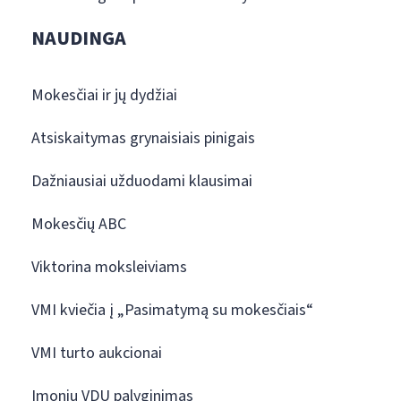
NAUDINGA
Mokesčiai ir jų dydžiai
Atsiskaitymas grynaisiais pinigais
Dažniausiai užduodami klausimai
Mokesčių ABC
Viktorina moksleiviams
VMI kviečia į „Pasimatymą su mokesčiais“
VMI turto aukcionai
Įmonių VDU palyginimas