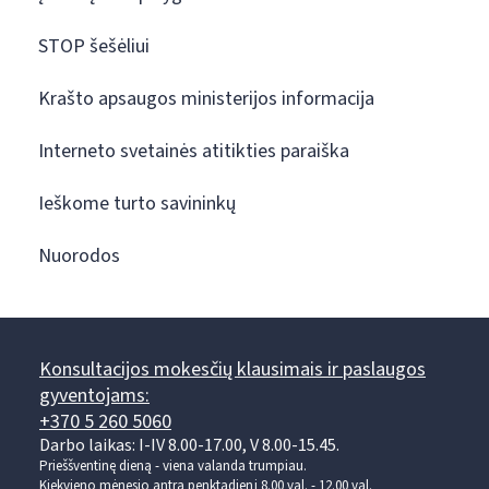
STOP šešėliui
Krašto apsaugos ministerijos informacija
Interneto svetainės atitikties paraiška
Ieškome turto savininkų
Nuorodos
Konsultacijos mokesčių klausimais ir paslaugos
gyventojams:
+370 5 260 5060
Darbo laikas: I-IV 8.00-17.00, V 8.00-15.45.
Prieššventinę dieną - viena valanda trumpiau.
Kiekvieno mėnesio antrą penktadienį 8.00 val. - 12.00 val.