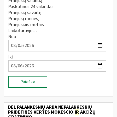
Praėjusią valandą
Paskutines 24 valandas
Praėjusią savaitę
Praėjusį mėnesį
Praėjusiais metais
Laikotarpyje…
Nuo
Iki
Paieška
DĖL PALANKESNIŲ ARBA NEPALANKESNIŲ
PRIDĖTINĖS VERTĖS MOKESČIO
IR
AKCIZŲ