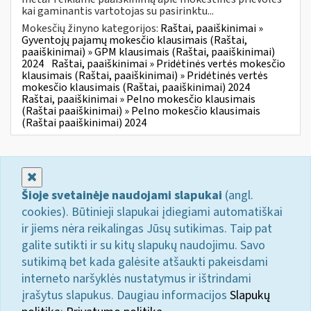
kai gaminantis vartotojas su pasirinktu...
Mokesčių žinyno kategorijos:
Raštai, paaiškinimai »
Gyventojų pajamų mokesčio klausimais (Raštai,
paaiškinimai) » GPM klausimais (Raštai, paaiškinimai)
2024
Raštai, paaiškinimai » Pridėtinės vertės mokesčio
klausimais (Raštai, paaiškinimai) » Pridėtinės vertės
mokesčio klausimais (Raštai, paaiškinimai) 2024
Raštai, paaiškinimai » Pelno mokesčio klausimais
(Raštai paaiškinimai) » Pelno mokesčio klausimais
(Raštai paaiškinimai) 2024
Uždaryti
Šioje svetainėje naudojami slapukai
(angl.
cookies). Būtinieji slapukai įdiegiami automatiškai
ir jiems nėra reikalingas Jūsų sutikimas. Taip pat
galite sutikti ir su kitų slapukų naudojimu. Savo
sutikimą bet kada galėsite atšaukti pakeisdami
interneto naršyklės nustatymus ir ištrindami
įrašytus slapukus. Daugiau informacijos
Slapukų