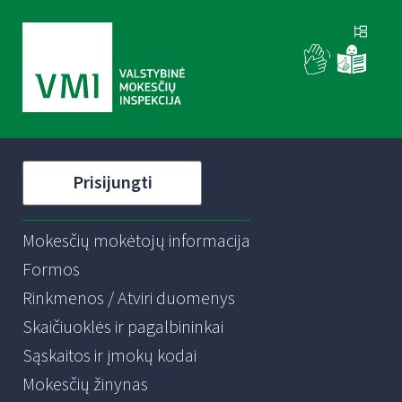
Prisijungti
Mokesčių mokėtojų informacija
Formos
Rinkmenos / Atviri duomenys
Skaičiuoklės ir pagalbininkai
Sąskaitos ir įmokų kodai
Mokesčių žinynas