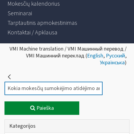
Mokesčių kalendorius
Seminarai
Tarptautinis apmokestinimas
Kontaktai / Apklausa
VMI Machine translation / VMI Машинный перевод /
VMI Машинний переклад (
English
,
Русский
,
Українська
)
Paieška
Kategorijos