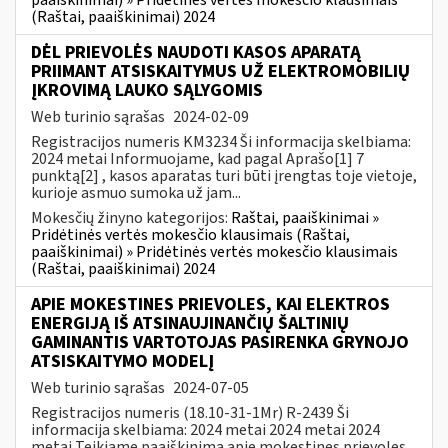
(Raštai, paaiškinimai) 2024
DĖL PRIEVOLĖS NAUDOTI KASOS APARATĄ
PRIIMANT ATSISKAITYMUS UŽ ELEKTROMOBILIŲ
ĮKROVIMĄ LAUKO SĄLYGOMIS
Web turinio sąrašas
2024-02-09
Registracijos numeris KM3234 Ši informacija skelbiama:
2024 metai Informuojame, kad pagal Aprašo[1] 7
punktą[2] , kasos aparatas turi būti įrengtas toje vietoje,
kurioje asmuo sumoka už jam...
Mokesčių žinyno kategorijos:
Raštai, paaiškinimai »
Pridėtinės vertės mokesčio klausimais (Raštai,
paaiškinimai) » Pridėtinės vertės mokesčio klausimais
(Raštai, paaiškinimai) 2024
APIE MOKESTINES PRIEVOLES, KAI ELEKTROS
ENERGIJĄ IŠ ATSINAUJINANČIŲ ŠALTINIŲ
GAMINANTIS VARTOTOJAS PASIRENKA GRYNOJO
ATSISKAITYMO MODELĮ
Web turinio sąrašas
2024-07-05
Registracijos numeris (18.10-31-1Mr) R-2439 Ši
informacija skelbiama: 2024 metai 2024 metai 2024
metai Teikiame paaiškinimą apie mokestines prievoles