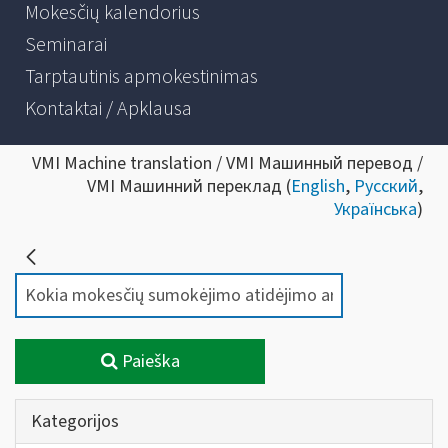
Mokesčių kalendorius
Seminarai
Tarptautinis apmokestinimas
Kontaktai / Apklausa
VMI Machine translation / VMI Машинный перевод /
VMI Машинний переклад (
English
,
Русский
,
Українська
)
Paieška
Kategorijos