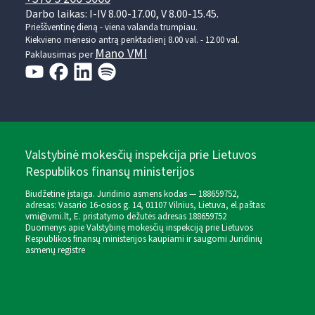
Darbo laikas: I-IV 8.00-17.00, V 8.00-15.45.
Prieššventinę dieną - viena valanda trumpiau.
Kiekvieno mėnesio antrą penktadienį 8.00 val. - 12.00 val.
Mano VMI
Paklausimas per
Valstybinė mokesčių inspekcija prie Lietuvos
Respublikos finansų ministerijos
Biudžetinė įstaiga. Juridinio asmens kodas — 188659752,
adresas: Vasario 16-osios g. 14, 01107 Vilnius, Lietuva, el.paštas:
vmi@vmi.lt
, E. pristatymo dėžutės adresas 188659752
Duomenys apie Valstybinę mokesčių inspekciją prie Lietuvos
Respublikos finansų ministerijos kaupiami ir saugomi Juridinių
asmenų registre