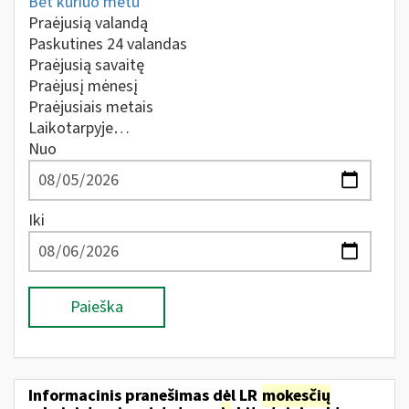
Bet kuriuo metu
Praėjusią valandą
Paskutines 24 valandas
Praėjusią savaitę
Praėjusį mėnesį
Praėjusiais metais
Laikotarpyje…
Nuo
Iki
Paieška
Informacinis pranešimas dėl LR
mokesčių