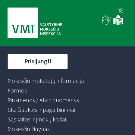
Prisijungti
Mokesčių mokėtojų informacija
Formos
Rinkmenos / Atviri duomenys
Skaičiuoklės ir pagalbininkai
Sąskaitos ir įmokų kodai
Mokesčių žinynas