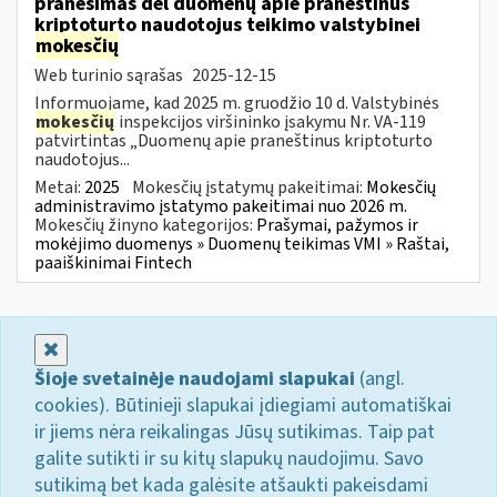
pranešimas dėl duomenų apie praneštinus
kriptoturto naudotojus teikimo valstybinei
mokesčių
Web turinio sąrašas
2025-12-15
Informuojame, kad 2025 m. gruodžio 10 d. Valstybinės
mokesčių
inspekcijos viršininko įsakymu Nr. VA-119
patvirtintas „Duomenų apie praneštinus kriptoturto
naudotojus...
Metai:
2025
Mokesčių įstatymų pakeitimai:
Mokesčių
administravimo įstatymo pakeitimai nuo 2026 m.
Mokesčių žinyno kategorijos:
Prašymai, pažymos ir
mokėjimo duomenys » Duomenų teikimas VMI » Raštai,
paaiškinimai Fintech
Uždaryti
Šioje svetainėje naudojami slapukai
(angl.
cookies). Būtinieji slapukai įdiegiami automatiškai
ir jiems nėra reikalingas Jūsų sutikimas. Taip pat
galite sutikti ir su kitų slapukų naudojimu. Savo
sutikimą bet kada galėsite atšaukti pakeisdami