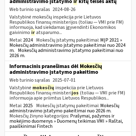
administravimo įstatymo
ir
kitų teisės aktų
Web turinio sąrašas
2024-08-26
Valstybinė mokesčių inspekcija prie Lietuvos
Respublikos finansų ministerijos (toliau — VMI prie FM)
informuoja, kad siekdamas įgyvendinti Ekonomikos
gaivinimo
ir
atsparumo...
Metai:
2024
Mokesčių įstatymų pakeitimai:
MĮP 2021 »
Mokesčių administravimo įstatymo pakeitimai nuo 2024
m.
Mokesčių administravimo įstatymo pakeitimai nuo
2026 m.
Informacinis pranešimas dėl
Mokesčių
administravimo įstatymo pakeitimo
Web turinio sąrašas
2025-07-01
Valstybinė
mokesčių
inspekcija prie Lietuvos
Respublikos finansų ministeri
jos
(toliau — VMI prie FM)
informuoja apie priimtus Lietuvos Respublikos...
Metai:
2025
Mokesčių įstatymų pakeitimai:
Mokesčių
administravimo įstatymo pakeitimai nuo 2026 m.
Mokesčių žinyno kategorijos:
Prašymai, pažymos ir
mokėjimo duomenys » Duomenų teikimas VMI » Raštai,
paaiškinimai Fintech