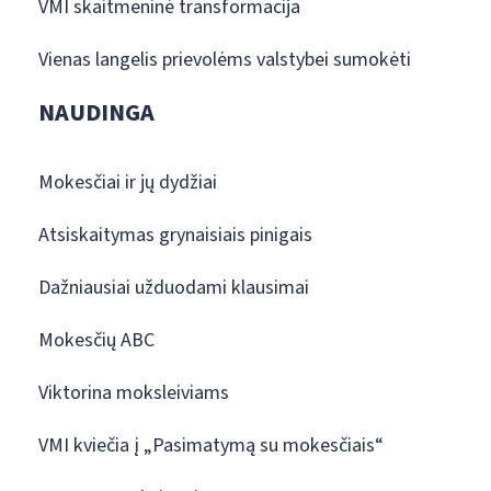
VMI skaitmeninė transformacija
Vienas langelis prievolėms valstybei sumokėti
NAUDINGA
Mokesčiai ir jų dydžiai
Atsiskaitymas grynaisiais pinigais
Dažniausiai užduodami klausimai
Mokesčių ABC
Viktorina moksleiviams
VMI kviečia į „Pasimatymą su mokesčiais“