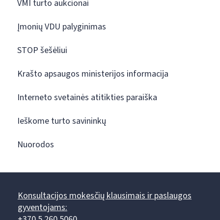
VMI turto aukcionai
Įmonių VDU palyginimas
STOP šešėliui
Krašto apsaugos ministerijos informacija
Interneto svetainės atitikties paraiška
Ieškome turto savininkų
Nuorodos
Konsultacijos mokesčių klausimais ir paslaugos
gyventojams:
+370 5 260 5060