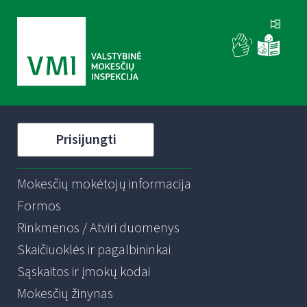
Prisijungti
Mokesčių mokėtojų informacija
Formos
Rinkmenos / Atviri duomenys
Skaičiuoklės ir pagalbininkai
Sąskaitos ir įmokų kodai
Mokesčių žinynas