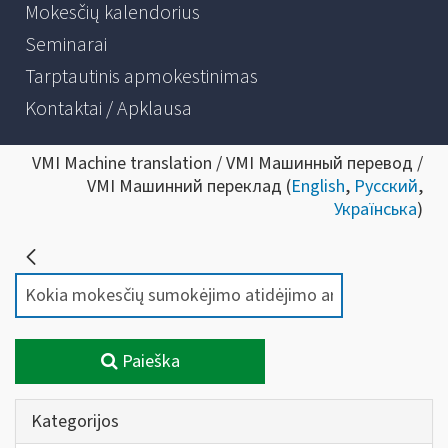
Mokesčių kalendorius
Seminarai
Tarptautinis apmokestinimas
Kontaktai / Apklausa
VMI Machine translation / VMI Машинный перевод /
VMI Машинний переклад (
English
,
Русский
,
Українська
)
Paieška
Kategorijos