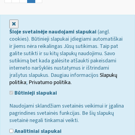
Uždaryti
Šioje svetainėje naudojami slapukai
(angl.
cookies). Būtinieji slapukai įdiegiami automatiškai
ir jiems nėra reikalingas Jūsų sutikimas. Taip pat
galite sutikti ir su kitų slapukų naudojimu. Savo
sutikimą bet kada galėsite atšaukti pakeisdami
interneto naršyklės nustatymus ir ištrindami
įrašytus slapukus. Daugiau informacijos
Slapukų
politika
;
Privatumo politika.
Būtinieji slapukai
Naudojami sklandžiam svetainės veikimui ir įgalina
pagrindines svetainės funkcijas. Be šių slapukų
svetainė negali tinkamai veikti.
Analitiniai slapukai