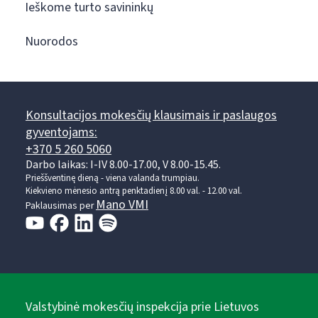
Ieškome turto savininkų
Nuorodos
Konsultacijos mokesčių klausimais ir paslaugos
gyventojams:
+370 5 260 5060
Darbo laikas: I-IV 8.00-17.00, V 8.00-15.45.
Prieššventinę dieną - viena valanda trumpiau.
Kiekvieno mėnesio antrą penktadienį 8.00 val. - 12.00 val.
Mano VMI
Paklausimas per
Valstybinė mokesčių inspekcija prie Lietuvos