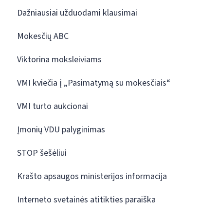
Dažniausiai užduodami klausimai
Mokesčių ABC
Viktorina moksleiviams
VMI kviečia į „Pasimatymą su mokesčiais“
VMI turto aukcionai
Įmonių VDU palyginimas
STOP šešėliui
Krašto apsaugos ministerijos informacija
Interneto svetainės atitikties paraiška