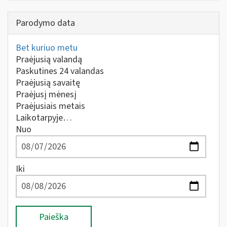
Parodymo data
Bet kuriuo metu
Praėjusią valandą
Paskutines 24 valandas
Praėjusią savaitę
Praėjusį mėnesį
Praėjusiais metais
Laikotarpyje…
Nuo
Iki
Paieška