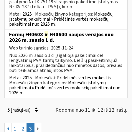
įstatymo Nr. IX-751 19 straipsnio pakeitimo įstatymas
Nr. XV-287 (toliau – PVMĮ), kurio...
Metai:
2025
Mokesčių žinyno kategorijos:
Mokesčių
įstatymų pakeitimai » Pridėtinės vertės mokesčių
pakeitimai nuo 2026 m.
Formų FR0608
ir
FR0600 naujos versijos nuo
2026 m. sausio 1 d.
Web turinio sąrašas
2025-11-24
Nuo 2026 m. sausio 1 d. įsigalioja pakeitimai dėl
lengvatinių PVM tarifų taikymo. Dėl šių pasikeitimų už
laikotarpius, prasidedančius nuo minėtos datos, privalės
būti teikiamos atnaujintos PVM...
Metai:
2025
Mokesčiai:
Pridėtinės vertės mokestis
Mokesčių žinyno kategorijos:
Mokesčių įstatymų
pakeitimai » Pridėtinės vertės mokesčių pakeitimai nuo
2026 m.
5 Įrašų(-ai)
Rodoma nuo 11 iki 12 iš 12 irašų.
1
2
3