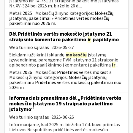
įstatymo Nr. IX-751 21 straipsnio pakeitimo įstatymas
Nr. XV-324 bei 2025 m. birželio 26 d....
Metai:
2025
Mokesčių žinyno kategorijos:
Mokesčių
įstatymų pakeitimai » Pridėtinės vertės mokesčių
pakeitimai nuo 2026 m.
Dėl Pridėtinės vertės mokesčio įstatymo 21
straipsnio komentaro pakeitimo
ir
papildymo
Web turinio sąrašas
2026-05-27
Siekdami užtikrinti sklandų
mokesčių
įstatymų
įgyvendinimą, parengėme PVM įstatymo 21 straipsnio
apibendrinto paaiškinimo (komentaro) pakeitimą
ir
...
Metai:
2026
Mokesčiai:
Pridėtinės vertės mokestis
Mokesčių žinyno kategorijos:
Mokesčių įstatymų
pakeitimai » Pridėtinės vertės mokesčių pakeitimai nuo
2026 m.
Informacinis pranešimas dėl „Pridėtinės vertės
mokesčio įstatymo 19 straipsnio pakeitimo
įstatymo“
Web turinio sąrašas
2025-06-26
Informuojame, kad 2025 m. birželio 17 d. buvo priimtas
Lietuvos Respublikos pridėtinės vertės mokesčio