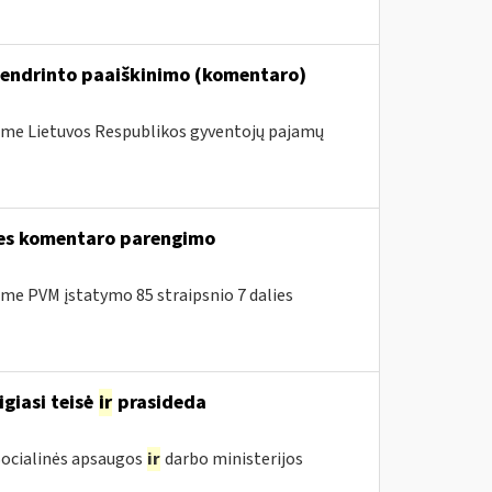
bendrinto paaiškinimo (komentaro)
me Lietuvos Respublikos gyventojų pajamų
lies komentaro parengimo
e PVM įstatymo 85 straipsnio 7 dalies
igiasi teisė
ir
prasideda
 Socialinės apsaugos
ir
darbo ministerijos