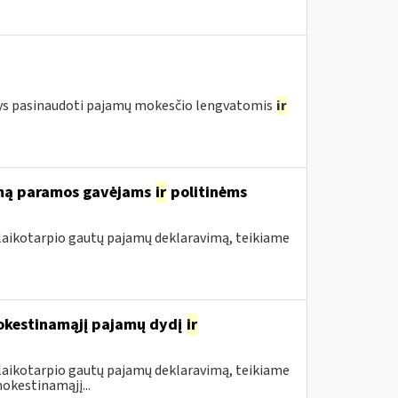
ntys pasinaudoti pajamų mokesčio lengvatomis
ir
rimą paramos gavėjams
ir
politinėms
 laikotarpio gautų pajamų deklaravimą, teikiame
mokestinamąjį pajamų dydį
ir
 laikotarpio gautų pajamų deklaravimą, teikiame
okestinamąjį...