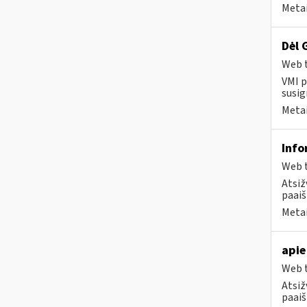
Metai
Dėl 
Web t
VMI p
susig
Metai
Info
Web t
Atsiž
paaiš
Metai
apie
Web t
Atsiž
paaiš