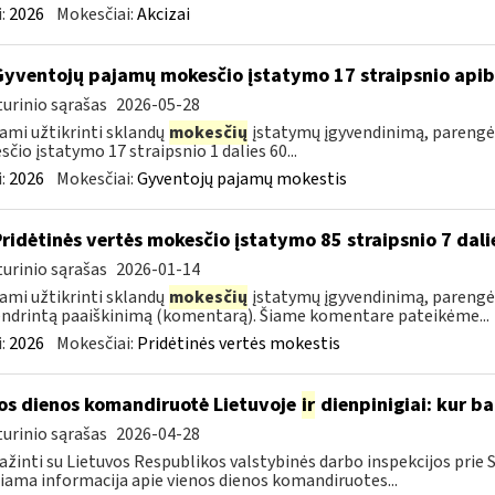
:
2026
Mokesčiai:
Akcizai
Gyventojų pajamų mokesčio įstatymo 17 straipsnio api
urinio sąrašas
2026-05-28
ami užtikrinti sklandų
mokesčių
įstatymų įgyvendinimą, parengė
čio įstatymo 17 straipsnio 1 dalies 60...
:
2026
Mokesčiai:
Gyventojų pajamų mokestis
Pridėtinės vertės mokesčio įstatymo 85 straipsnio 7 da
urinio sąrašas
2026-01-14
ami užtikrinti sklandų
mokesčių
įstatymų įgyvendinimą, parengėm
ndrintą paaiškinimą (komentarą). Šiame komentare pateikėme...
:
2026
Mokesčiai:
Pridėtinės vertės mokestis
os dienos komandiruotė Lietuvoje
ir
dienpinigiai: kur ba
urinio sąrašas
2026-04-28
ažinti su Lietuvos Respublikos valstybinės darbo inspekcijos prie
iama informacija apie vienos dienos komandiruotes...