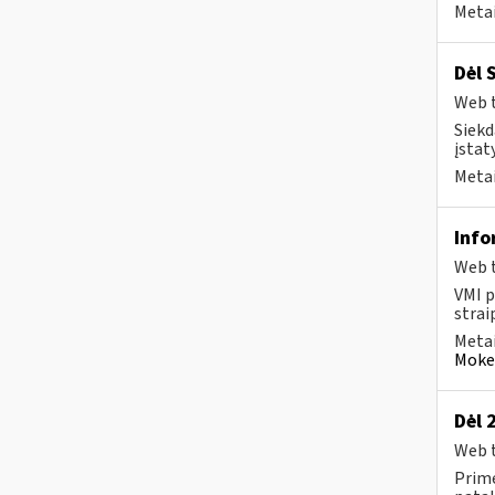
Metai
Dėl 
Web t
Siekd
įstat
Metai
Info
Web t
VMI p
strai
Metai
Mokes
Dėl 
Web t
Prime