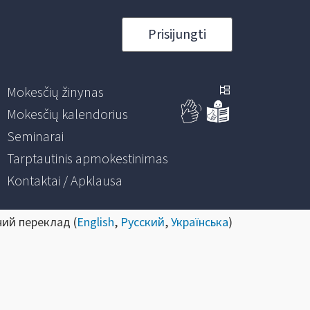
Prisijungti
Mokesčių žinynas
Mokesčių kalendorius
Seminarai
Tarptautinis apmokestinimas
Kontaktai / Apklausa
ний переклад (
English
,
Русский
,
Українська
)