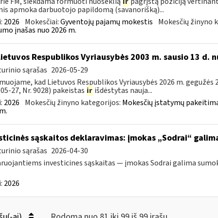
rie FM, siekdama formuoti nuoseklią
ir
pagrįstą poziciją vertinan
is apmoka darbuotojo papildomą (savanorišką)...
:
2026
Mokesčiai:
Gyventojų pajamų mokestis
Mokesčių žinyno k
mo įnašas nuo 2026 m.
Lietuvos Respublikos Vyriausybės 2003 m. sausio 13 d. n
urinio sąrašas
2026-05-29
muojame, kad Lietuvos Respublikos Vyriausybės 2026 m. gegužės 20
05-27, Nr. 9028) pakeistas
ir
išdėstytas nauja...
:
2026
Mokesčių žinyno kategorijos:
Mokesčių įstatymų pakeitima
m.
sticinės sąskaitos deklaravimas: įmokas „Sodrai“ galima 
urinio sąrašas
2026-04-30
ruojantiems investicines sąskaitas — įmokas Sodrai galima sumokėt
:
2026
šų(-ai)
Rodoma nuo 81 iki 99 iš 99 irašų.