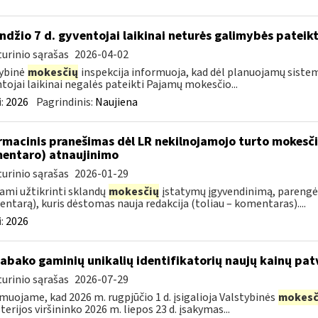
ndžio 7 d. gyventojai laikinai neturės galimybės pateik
urinio sąrašas
2026-04-02
ybinė
mokesčių
inspekcija informuoja, kad dėl planuojamų sistem
tojai laikinai negalės pateikti Pajamų mokesčio...
:
2026
Pagrindinis:
Naujiena
rmacinis pranešimas dėl LR nekilnojamojo turto mokesč
entaro) atnaujinimo
urinio sąrašas
2026-01-29
ami užtikrinti sklandų
mokesčių
įstatymų įgyvendinimą, parengė
ntarą), kuris dėstomas nauja redakcija (toliau – komentaras)....
:
2026
tabako gaminių unikalių identifikatorių naujų kainų pat
urinio sąrašas
2026-07-29
muojame, kad 2026 m. rugpjūčio 1 d. įsigalioja Valstybinės
mokesč
terijos viršininko 2026 m. liepos 23 d. įsakymas...