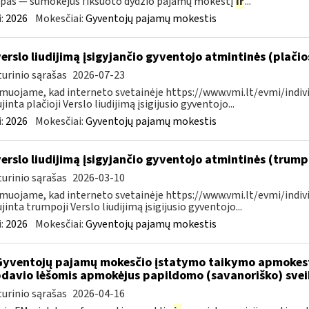
pas — sumokėjus fiksuoto dydžio pajamų mokestį
ir
...
:
2026
Mokesčiai:
Gyventojų pajamų mokestis
verslo liudijimą įsigyjančio gyventojo atmintinės (plači
urinio sąrašas
2026-07-23
muojame, kad interneto svetainėje https://www.vmi.lt/evmi/indivi
jinta plačioji Verslo liudijimą įsigijusio gyventojo...
:
2026
Mokesčiai:
Gyventojų pajamų mokestis
verslo liudijimą įsigyjančio gyventojo atmintinės (trum
urinio sąrašas
2026-03-10
muojame, kad interneto svetainėje https://www.vmi.lt/evmi/indivi
jinta trumpoji Verslo liudijimą įsigijusio gyventojo...
:
2026
Mokesčiai:
Gyventojų pajamų mokestis
Gyventojų pajamų mokesčio įstatymo taikymo apmokes
davio lėšomis apmokėjus papildomo (savanoriško) sve
urinio sąrašas
2026-04-16