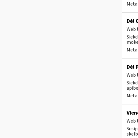
Metai
Dėl 
Web t
Siekd
mokes
Metai
Dėl 
Web t
Siekd
apibe
Metai
Vien
Web t
Susip
skelb