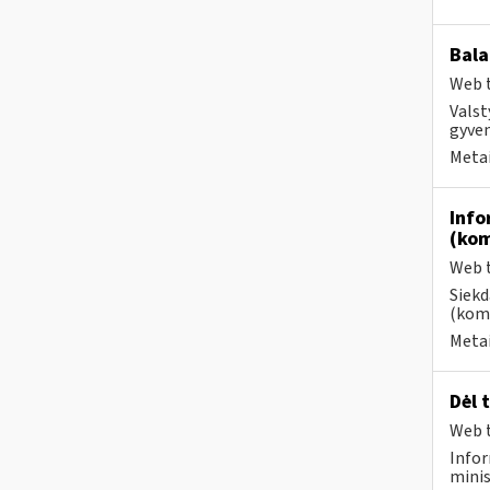
Bala
Web t
Valst
gyven
Metai
Info
(kom
Web t
Siekd
(kome
Metai
Dėl 
Web t
Infor
minis