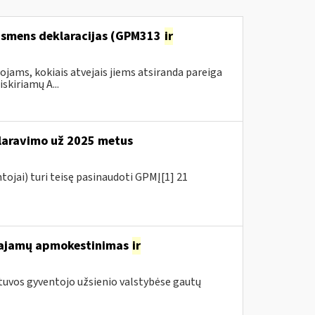
 asmens deklaracijas (GPM313
ir
ams, kokiais atvejais jiems atsiranda pareiga
kiriamų A...
aravimo už 2025 metus
tojai) turi teisę pasinaudoti GPMĮ[1] 21
 pajamų apmokestinimas
ir
tuvos gyventojo užsienio valstybėse gautų