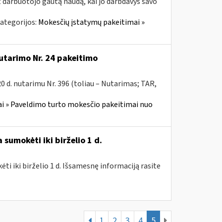
t darbuotojo gautą naudą, kai jo darbdavys savo
ategorijos:
Mokesčių įstatymų pakeitimai »
utarimo Nr. 24 pakeitimo
 d. nutarimu Nr. 396 (toliau – Nutarimas; TAR,
i » Paveldimo turto mokesčio pakeitimai nuo
sumokėti iki birželio 1 d.
i iki birželio 1 d. Išsamesnę informaciją rasite
1
2
3
4
5