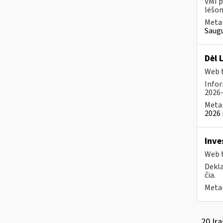
VMI p
lėšom
Metai
Saugu
Dėl 
Web t
Infor
2026-
Metai
2026 
Inve
Web t
Dekla
čia.
Metai
20 Įra