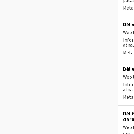
patal
Metai
Dėl 
Web t
Infor
atnau
Metai
Dėl 
Web t
Infor
atnau
Metai
Dėl 
darb
Web t