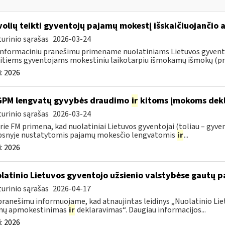
volių teikti gyventojų pajamų mokestį išskaičiuojančio
urinio sąrašas
2026-03-24
informaciniu pranešimu primename nuolatiniams Lietuvos gyventoj
itiems gyventojams mokestiniu laikotarpiu išmokamų išmokų (pris
:
2026
GPM lengvatų gyvybės draudimo
ir
kitoms įmokoms dekl
urinio sąrašas
2026-03-24
rie FM primena, kad nuolatiniai Lietuvos gyventojai (toliau – gyven
psnyje nustatytomis pajamų mokesčio lengvatomis
ir
...
:
2026
latinio Lietuvos gyventojo užsienio valstybėse gautų
urinio sąrašas
2026-04-17
pranešimu informuojame, kad atnaujintas leidinys „Nuolatinio Lie
mų apmokestinimas
ir
deklaravimas“. Daugiau informacijos...
:
2026