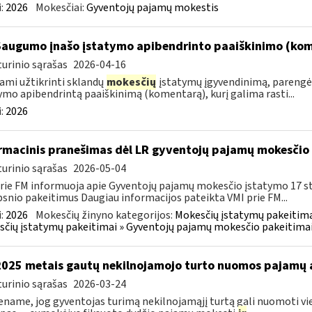
:
2026
Mokesčiai:
Gyventojų pajamų mokestis
Saugumo įnašo įstatymo apibendrinto paaiškinimo (ko
urinio sąrašas
2026-04-16
ami užtikrinti sklandų
mokesčių
įstatymų įgyvendinimą, parengė
ymo apibendrintą paaiškinimą (komentarą), kurį galima rasti...
:
2026
rmacinis pranešimas dėl LR gyventojų pajamų mokesčio 
urinio sąrašas
2026-05-04
rie FM informuoja apie Gyventojų pajamų mokesčio įstatymo 17 s
psnio pakeitimus Daugiau informacijos pateikta VMI prie FM...
:
2026
Mokesčių žinyno kategorijos:
Mokesčių įstatymų pakeitima
čių įstatymų pakeitimai » Gyventojų pajamų mokesčio pakeitimai
2025 metais gautų nekilnojamojo turto nuomos pajamų
urinio sąrašas
2026-03-24
name, jog gyventojas turimą nekilnojamąjį turtą gali nuomoti vie