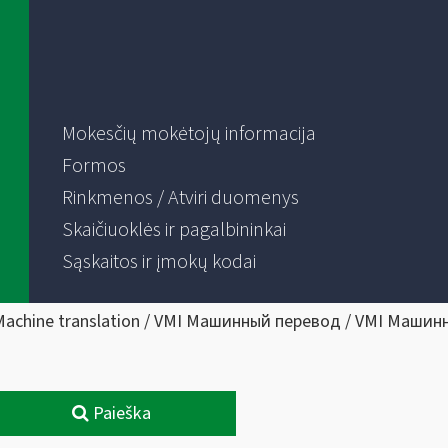
Mokesčių mokėtojų informacija
Formos
Rinkmenos / Atviri duomenys
Skaičiuoklės ir pagalbininkai
Sąskaitos ir įmokų kodai
Machine translation / VMI Машинный перевод / VMI Машин
Paieška