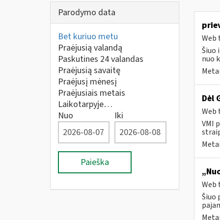
Parodymo data
prie
Bet kuriuo metu
Web t
Praėjusią valandą
Šiuo 
Paskutines 24 valandas
nuo k
Praėjusią savaitę
Metai
Praėjusį mėnesį
Praėjusiais metais
Dėl 
Laikotarpyje…
Web t
Nuo
Iki
VMI p
strai
Metai
Paieška
„Nuo
Web t
Šiuo 
paja
Metai