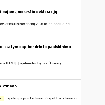
ti pajamų mokesčio deklaracijų
os atnaujinimo darbų 2026 m. balandžio 7 d.
io įstatymo apibendrinto paaiškinimo
me NTMĮ[1] apibendrintą paaiškinimą
virtinimo
ių
inspekcijos prie Lietuvos Respublikos finansų