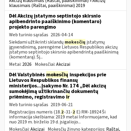
Akcizų klausimais (Raštai, paaiškinimai) » Akcizų
klausimais (Raštai, paaiškinimai) 2019
Dėl Akcizų įstatymo septintojo skirsnio
apibendrinto paaiškinimo (komentaro)
projekto parengimo
Web turinio sąrašas
2026-04-14
Siekdami užtikrinti sklandų
mokesčių
įstatymų
įgyvendinimą, parengėme Lietuvos Respublikos akcizų
įstatymo septintojo skirsnio apibendrintą paaiškinimą
(komentarą). Šį...
Metai:
2026
Mokesčiai:
Akcizai
Dėl Valstybinės
mokesčių
inspekcijos prie
Lietuvos Respublikos finansų
ministerijos...Įsakymo Nr. 174 „Dėl akcizų
sumokėjimą užtikrinančių dokumentų
priėmimo, registravimo
ir
Web turinio sąrašas
2019-06-21
Registracijos numeris (18.
2
-31-
2
E) RM-18924 Ši
informacija skelbiama: 2019 metai Informuojame, kad
nuo 2019 m. birželio 19 d. įsigaliojo...
Mokesčiai:
Akcizai
Mokesčių žinyno kategorijos:
Raštai,