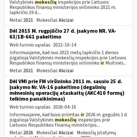
Valstybinės
mokesčių
inspekcijos prie Lietuvos
Respublikos finansų ministerijos viršininko 2021 m.
lapkričio 19 d....
Metai:
2021
Mokesčiai:
Akcizai
Dėl 2015 M. rugpjūčio 27 d. įsakymo NR. VA-
63/1B-661 pakeitimo
Web turinio sąrašas
2021-10-14
Informuojame, kad nuo 2021 metų lapkričio 1 dienos
įsigalioja Valstybinės mokesčių inspekcijos prie Lietuvos
Respublikos finansų ministerijos viršininko
ir
Muitinės...
Metai:
2021
Mokesčiai:
Akcizai
Dėl VMI prie FM viršininko 2011 m. sausio 25 d.
įsakymo Nr. VA-16 pakeitimo (degalinių
mėnesinių operacijų ataskaitų (AKC410 formų)
teikimo panaikinimas)
Web turinio sąrašas
2026-04-16
Informuojame, kad buvo priimtas
ir
2026 m. gegužės 1 d.
įsigalioja Valstybinės
mokesčių
inspekcijos prie
Lietuvos Respublikos finansų ministerijos...
Metai:
2026
Mokesčiai:
Akcizai
Mokesčių įstatymų