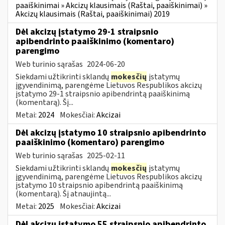
paaiškinimai » Akcizų klausimais (Raštai, paaiškinimai) »
Akcizų klausimais (Raštai, paaiškinimai) 2019
Dėl akcizų įstatymo 29-1 straipsnio
apibendrinto paaiškinimo (komentaro)
parengimo
Web turinio sąrašas
2024-06-20
Siekdami užtikrinti sklandų
mokesčių
įstatymų
įgyvendinimą, parengėme Lietuvos Respublikos akcizų
įstatymo 29-1 straipsnio apibendrintą paaiškinimą
(komentarą). Šį...
Metai:
2024
Mokesčiai:
Akcizai
Dėl akcizų įstatymo 10 straipsnio apibendrinto
paaiškinimo (komentaro) parengimo
Web turinio sąrašas
2025-02-11
Siekdami užtikrinti sklandų
mokesčių
įstatymų
įgyvendinimą, parengėme Lietuvos Respublikos akcizų
įstatymo 10 straipsnio apibendrintą paaiškinimą
(komentarą). Šį atnaujintą...
Metai:
2025
Mokesčiai:
Akcizai
Dėl akcizų įstatymo 55 straipsnio apibendrinto