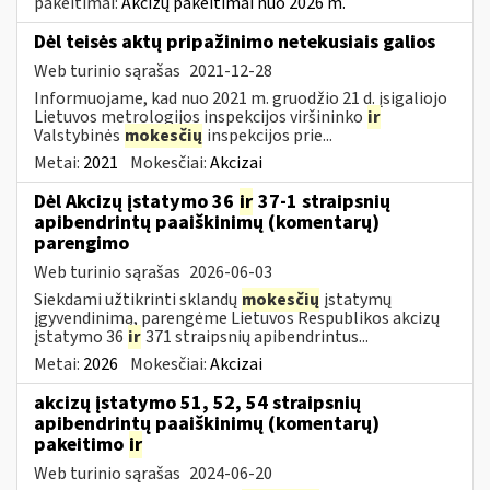
pakeitimai:
Akcizų pakeitimai nuo 2026 m.
Dėl teisės aktų pripažinimo netekusiais galios
Web turinio sąrašas
2021-12-28
Informuojame, kad nuo 2021 m. gruodžio 21 d. įsigaliojo
Lietuvos metrologijos inspekcijos viršininko
ir
Valstybinės
mokesčių
inspekcijos prie...
Metai:
2021
Mokesčiai:
Akcizai
Dėl Akcizų įstatymo 36
ir
37-1 straipsnių
apibendrintų paaiškinimų (komentarų)
parengimo
Web turinio sąrašas
2026-06-03
Siekdami užtikrinti sklandų
mokesčių
įstatymų
įgyvendinimą, parengėme Lietuvos Respublikos akcizų
įstatymo 36
ir
371 straipsnių apibendrintus...
Metai:
2026
Mokesčiai:
Akcizai
akcizų įstatymo 51, 52, 54 straipsnių
apibendrintų paaiškinimų (komentarų)
pakeitimo
ir
Web turinio sąrašas
2024-06-20