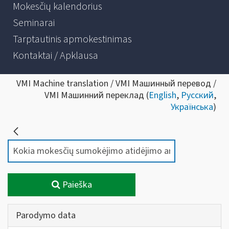
Mokesčių kalendorius
Seminarai
Tarptautinis apmokestinimas
Kontaktai / Apklausa
VMI Machine translation / VMI Машинный перевод /
VMI Машинний переклад (
English
,
Русский
,
Українська
)
Paieška
Parodymo data