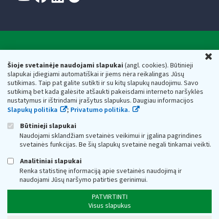
Valstybinė mokesčių inspekcija prie Lietuvos
U
Respublikos finansų ministerijos
Šioje svetainėje naudojami slapukai
(angl. cookies). Būtinieji
slapukai įdiegiami automatiškai ir jiems nėra reikalingas Jūsų
Biudžetinė įstaiga. Juridinio asmens kodas — 188659752,
sutikimas. Taip pat galite sutikti ir su kitų slapukų naudojimu. Savo
adresas: Vasario 16-osios g. 14, 01107 Vilnius, Lietuva, el.paštas:
sutikimą bet kada galėsite atšaukti pakeisdami interneto naršyklės
vmi@vmi.lt
, E. pristatymo dėžutės adresas 188659752
nustatymus ir ištrindami įrašytus slapukus. Daugiau informacijos
Duomenys apie Valstybinę mokesčių inspekciją prie Lietuvos
Slapukų politika
;
Privatumo politika.
Respublikos finansų ministerijos kaupiami ir saugomi Juridinių
asmenų registre
Būtinieji slapukai
Naudojami sklandžiam svetainės veikimui ir įgalina pagrindines
svetainės funkcijas. Be šių slapukų svetainė negali tinkamai veikti.
Analitiniai slapukai
Renka statistinę informaciją apie svetainės naudojimą ir
naudojami Jūsų naršymo patirties gerinimui.
PATVIRTINTI
Visus slapukus