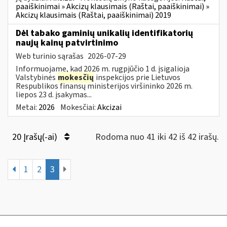
paaiškinimai » Akcizų klausimais (Raštai, paaiškinimai) »
Akcizų klausimais (Raštai, paaiškinimai) 2019
Dėl tabako gaminių unikalių identifikatorių
naujų kainų patvirtinimo
Web turinio sąrašas
2026-07-29
Informuojame, kad 2026 m. rugpjūčio 1 d. įsigalioja
Valstybinės
mokesčių
inspekcijos prie Lietuvos
Respublikos finansų ministerijos viršininko 2026 m.
liepos 23 d. įsakymas...
Metai:
2026
Mokesčiai:
Akcizai
20 Įrašų(-ai)
Rodoma nuo 41 iki 42 iš 42 irašų.
1
2
3