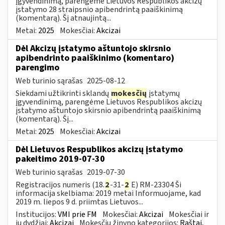
įgyvendinimą, parengėme Lietuvos Respublikos akcizų
įstatymo 28 straipsnio apibendrintą paaiškinimą
(komentarą). Šį atnaujintą...
Metai:
2025
Mokesčiai:
Akcizai
Dėl Akcizų įstatymo aštuntojo skirsnio
apibendrinto paaiškinimo (komentaro)
parengimo
Web turinio sąrašas
2025-08-12
Siekdami užtikrinti sklandų
mokesčių
įstatymų
įgyvendinimą, parengėme Lietuvos Respublikos akcizų
įstatymo aštuntojo skirsnio apibendrintą paaiškinimą
(komentarą). Šį...
Metai:
2025
Mokesčiai:
Akcizai
Dėl Lietuvos Respublikos akcizų įstatymo
pakeitimo 2019-07-30
Web turinio sąrašas
2019-07-30
Registracijos numeris (18.
2
-31-
2
E) RM-23304 Ši
informacija skelbiama: 2019 metai Informuojame, kad
2019 m. liepos 9 d. priimtas Lietuvos...
Institucijos:
VMI prie FM
Mokesčiai:
Akcizai
Mokesčiai ir
jų dydžiai:
Akcizai
Mokesčių žinyno kategorijos:
Raštai,