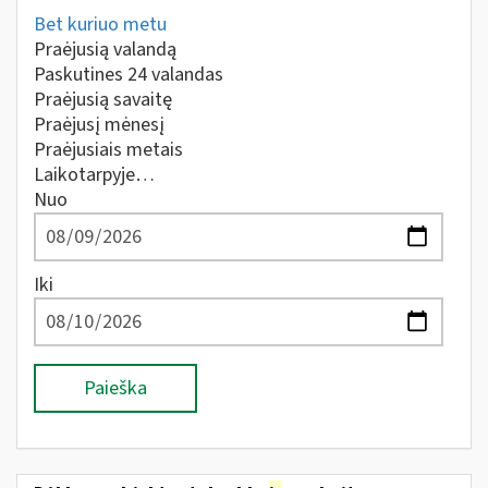
Bet kuriuo metu
Praėjusią valandą
Paskutines 24 valandas
Praėjusią savaitę
Praėjusį mėnesį
Praėjusiais metais
Laikotarpyje…
Nuo
Iki
Paieška