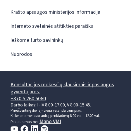
Krašto apsaugos ministerijos informacija
Interneto svetainės atitikties paraiška
Ieškome turto savininkų
Nuorodos
Konsultacijos mokesčių klausimais ir paslaugos
gyventojams:
+370 5 260 5060
Darbo laikas: I-IV 8.00-17.00, V 8.00-15.45.
Prieššventinę dieną - viena valanda trumpiau.
Kiekvieno mėnesio antrą penktadienį 8.00 val. - 12.00 val.
Mano VMI
Paklausimas per