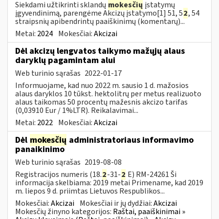
Siekdami užtikrinti sklandų
mokesčių
įstatymų
įgyvendinimą, parengėme Akcizų įstatymo[1] 51, 5
2
, 54
straipsnių apibendrintų paaiškinimų (komentarų)...
Metai:
2024
Mokesčiai:
Akcizai
Dėl akcizų lengvatos taikymo mažųjų alaus
daryklų pagamintam alui
Web turinio sąrašas
2022-01-17
Informuojame, kad nuo 2022 m. sausio 1 d. mažosios
alaus daryklos 10 tūkst. hektolitrų per metus realizuoto
alaus taikomas 50 procentų mažesnis akcizo tarifas
(0,03910 Eur / 1%LTR). Reikalavimai...
Metai:
2022
Mokesčiai:
Akcizai
Dėl
mokesčių
administratoriaus informavimo
panaikinimo
Web turinio sąrašas
2019-08-08
Registracijos numeris (18.
2
-31-
2
E) RM-24261 Ši
informacija skelbiama: 2019 metai Primename, kad 2019
m. liepos 9 d. priimtas Lietuvos Respublikos...
Mokesčiai:
Akcizai
Mokesčiai ir jų dydžiai:
Akcizai
Mokesčių žinyno kategorijos:
Raštai, paaiškinimai »