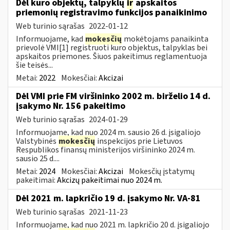
Dėl kuro objektų, talpyklų
ir
apskaitos
priemonių registravimo funkcijos panaikinimo
Web turinio sąrašas
2022-01-12
Informuojame, kad
mokesčių
mokėtojams panaikinta
prievolė VMI[1] registruoti kuro objektus, talpyklas bei
apskaitos priemones. Šiuos pakeitimus reglamentuoja
šie teisės...
Metai:
2022
Mokesčiai:
Akcizai
Dėl VMI prie FM viršininko 2002 m. birželio 14 d.
įsakymo Nr. 156 pakeitimo
Web turinio sąrašas
2024-01-29
Informuojame, kad nuo 2024 m. sausio 26 d. įsigaliojo
Valstybinės
mokesčių
inspekcijos prie Lietuvos
Respublikos finansų ministerijos viršininko 2024 m.
sausio 25 d....
Metai:
2024
Mokesčiai:
Akcizai
Mokesčių įstatymų
pakeitimai:
Akcizų pakeitimai nuo 2024 m.
Dėl 2021 m. lapkričio 19 d. įsakymo Nr. VA-81
Web turinio sąrašas
2021-11-23
Informuojame, kad nuo 2021 m. lapkričio 20 d. įsigaliojo