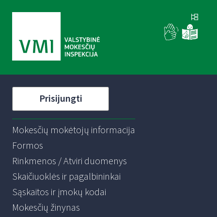
Prisijungti
Mokesčių mokėtojų informacija
Formos
Rinkmenos / Atviri duomenys
Skaičiuoklės ir pagalbininkai
Sąskaitos ir įmokų kodai
Mokesčių žinynas