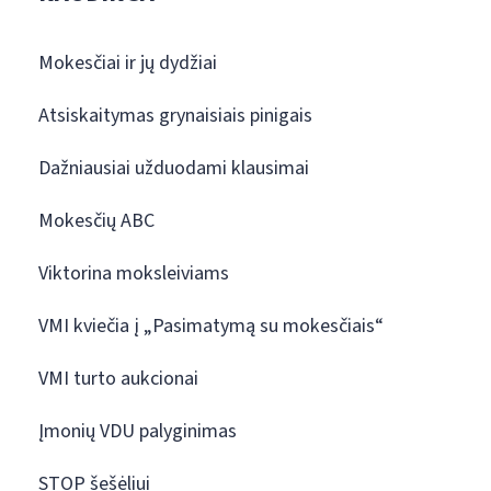
Mokesčiai ir jų dydžiai
Atsiskaitymas grynaisiais pinigais
Dažniausiai užduodami klausimai
Mokesčių ABC
Viktorina moksleiviams
VMI kviečia į „Pasimatymą su mokesčiais“
VMI turto aukcionai
Įmonių VDU palyginimas
STOP šešėliui