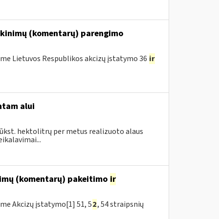
iškinimų (komentarų) parengimo
me Lietuvos Respublikos akcizų įstatymo 36
ir
ntam alui
ūkst. hektolitrų per metus realizuoto alaus
ikalavimai...
inimų (komentarų) pakeitimo
ir
me Akcizų įstatymo[1] 51, 5
2
, 54 straipsnių