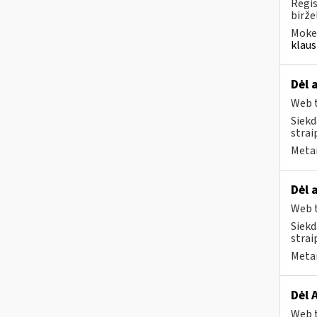
Regis
biržel
Mokes
klaus
Dėl 
Web t
Siekd
strai
Metai
Dėl 
Web t
Siekd
strai
Metai
Dėl 
Web t