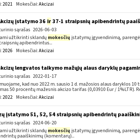
:
2021
Mokesčiai:
Akcizai
Akcizų įstatymo 36
ir
37-1 straipsnių apibendrintų paa
urinio sąrašas
2026-06-03
ami užtikrinti sklandų
mokesčių
įstatymų įgyvendinimą, parengė
traipsnių apibendrintus...
:
2026
Mokesčiai:
Akcizai
akcizų lengvatos taikymo mažųjų alaus daryklų pagami
urinio sąrašas
2022-01-17
muojame, kad nuo 2022 m. sausio 1 d. mažosios alaus daryklos 10 t
mas 50 procentų mažesnis akcizo tarifas (0,03910 Eur / 1%LTR). Re
:
2022
Mokesčiai:
Akcizai
zų įstatymo 51, 52, 54 straipsnių apibendrintų paaišk
urinio sąrašas
2024-06-20
ami užtikrinti sklandų
mokesčių
įstatymų įgyvendinimą, parengė
ndrintų paaiškinimų (komentarų)...