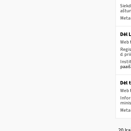
Siekd
aštun
Metai
Dėl 
Web t
Regis
d. pri
Insti
paaiš
Dėl 
Web t
Infor
minis
Metai
20 Įra