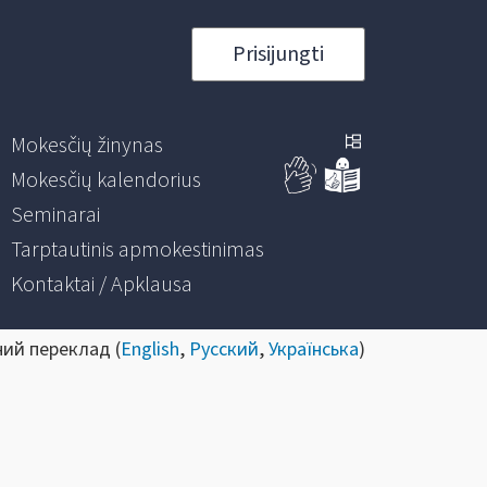
Prisijungti
Mokesčių žinynas
Mokesčių kalendorius
Seminarai
Tarptautinis apmokestinimas
Kontaktai / Apklausa
ний переклад (
English
,
Русский
,
Українська
)