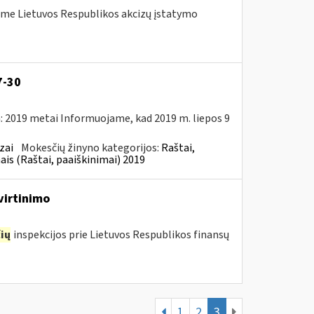
me Lietuvos Respublikos akcizų įstatymo
7-30
: 2019 metai Informuojame, kad 2019 m. liepos 9
zai
Mokesčių žinyno kategorijos:
Raštai,
ais (Raštai, paaiškinimai) 2019
virtinimo
ių
inspekcijos prie Lietuvos Respublikos finansų
1
2
3