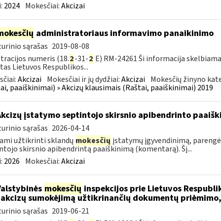
:
2024
Mokesčiai:
Akcizai
mokesčių
administratoriaus informavimo panaikinimo
urinio sąrašas
2019-08-08
tracijos numeris (18.
2
-31-
2
E) RM-24261 Ši informacija skelbiama
tas Lietuvos Respublikos...
čiai:
Akcizai
Mokesčiai ir jų dydžiai:
Akcizai
Mokesčių žinyno kate
ai, paaiškinimai) » Akcizų klausimais (Raštai, paaiškinimai) 2019
Akcizų įstatymo septintojo skirsnio apibendrinto paai
urinio sąrašas
2026-04-14
ami užtikrinti sklandų
mokesčių
įstatymų įgyvendinimą, parengė
ntojo skirsnio apibendrintą paaiškinimą (komentarą). Šį...
:
2026
Mokesčiai:
Akcizai
Valstybinės
mokesčių
inspekcijos prie Lietuvos Respublik
 akcizų sumokėjimą užtikrinančių dokumentų priėmimo,
urinio sąrašas
2019-06-21