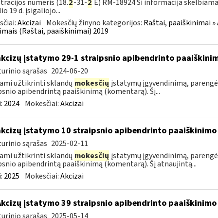
tracijos numeris (18.
2
-31-
2
E) RM-18924 Ši informacija skelbiama
io 19 d. įsigaliojo...
čiai:
Akcizai
Mokesčių žinyno kategorijos:
Raštai, paaiškinimai » 
imais (Raštai, paaiškinimai) 2019
akcizų įstatymo 29-1 straipsnio apibendrinto paaiškin
urinio sąrašas
2024-06-20
ami užtikrinti sklandų
mokesčių
įstatymų įgyvendinimą, parengė
psnio apibendrintą paaiškinimą (komentarą). Šį...
:
2024
Mokesčiai:
Akcizai
akcizų įstatymo 10 straipsnio apibendrinto paaiškinim
urinio sąrašas
2025-02-11
ami užtikrinti sklandų
mokesčių
įstatymų įgyvendinimą, parengė
psnio apibendrintą paaiškinimą (komentarą). Šį atnaujintą...
:
2025
Mokesčiai:
Akcizai
Akcizų įstatymo 39 straipsnio apibendrinto paaiškinim
urinio sąrašas
2025-05-14