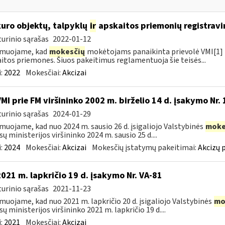
kuro objektų, talpyklų
ir
apskaitos priemonių registravi
urinio sąrašas
2022-01-12
rmuojame, kad
mokesčių
mokėtojams panaikinta prievolė VMI[1] r
itos priemones. Šiuos pakeitimus reglamentuoja šie teisės...
:
2022
Mokesčiai:
Akcizai
VMI prie FM viršininko 2002 m. birželio 14 d. įsakymo Nr.
urinio sąrašas
2024-01-29
muojame, kad nuo 2024 m. sausio 26 d. įsigaliojo Valstybinės
moke
sų ministerijos viršininko 2024 m. sausio 25 d....
:
2024
Mokesčiai:
Akcizai
Mokesčių įstatymų pakeitimai:
Akcizų 
2021 m. lapkričio 19 d. įsakymo Nr. VA-81
urinio sąrašas
2021-11-23
muojame, kad nuo 2021 m. lapkričio 20 d. įsigaliojo Valstybinės
mo
sų ministerijos viršininko 2021 m. lapkričio 19 d....
:
2021
Mokesčiai:
Akcizai