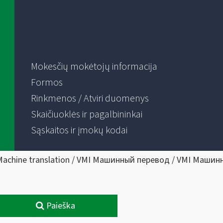
Mokesčių mokėtojų informacija
Formos
Rinkmenos / Atviri duomenys
Skaičiuoklės ir pagalbininkai
Sąskaitos ir įmokų kodai
Machine translation / VMI Машинный перевод / VMI Машин
Paieška