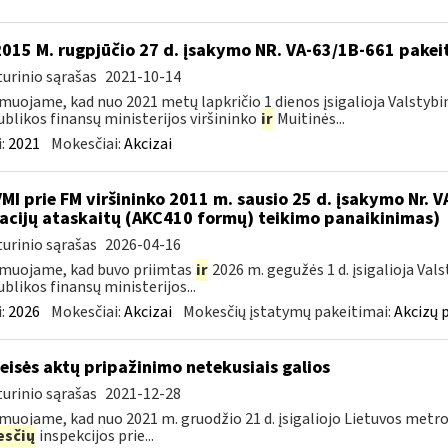
2015 M. rugpjūčio 27 d. įsakymo NR. VA-63/1B-661 pakei
urinio sąrašas
2021-10-14
muojame, kad nuo 2021 metų lapkričio 1 dienos įsigalioja Valstybi
blikos finansų ministerijos viršininko
ir
Muitinės...
:
2021
Mokesčiai:
Akcizai
VMI prie FM viršininko 2011 m. sausio 25 d. įsakymo Nr. 
acijų ataskaitų (AKC410 formų) teikimo panaikinimas)
urinio sąrašas
2026-04-16
muojame, kad buvo priimtas
ir
2026 m. gegužės 1 d. įsigalioja Val
blikos finansų ministerijos...
:
2026
Mokesčiai:
Akcizai
Mokesčių įstatymų pakeitimai:
Akcizų 
teisės aktų pripažinimo netekusiais galios
urinio sąrašas
2021-12-28
muojame, kad nuo 2021 m. gruodžio 21 d. įsigaliojo Lietuvos metro
sčių
inspekcijos prie...