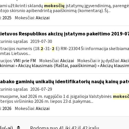
ami užtikrinti sklandų
mokesčių
įstatymų įgyvendinimą, parengė
tojo skirsnio apibendrintą paaiškinimą (komentarą). Šį...
:
2025
Mokesčiai:
Akcizai
Lietuvos Respublikos akcizų įstatymo pakeitimo 2019-0
urinio sąrašas
2019-07-30
tracijos numeris (18.
2
-31-
2
E) RM-23304 Ši informacija skelbiama
imtas Lietuvos...
tucijos:
VMI prie FM
Mokesčiai:
Akcizai
Mokesčiai ir jų dydžiai:
Akci
kinimai » Akcizų klausimais (Raštai, paaiškinimai) » Akcizų klausim
tabako gaminių unikalių identifikatorių naujų kainų pat
urinio sąrašas
2026-07-29
muojame, kad 2026 m. rugpjūčio 1 d. įsigalioja Valstybinės
mokesč
terijos viršininko 2026 m. liepos 23 d. įsakymas...
:
2026
Mokesčiai:
Akcizai
šų(-ai)
Rodoma nuo 41 iki 42 iš 42 irašų.