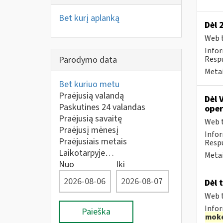
Bet kurį aplanką
Dėl 
Web t
Infor
Parodymo data
Respu
Metai
Bet kuriuo metu
Praėjusią valandą
Dėl 
Paskutines 24 valandas
oper
Praėjusią savaitę
Web t
Praėjusį mėnesį
Infor
Praėjusiais metais
Respu
Laikotarpyje…
Metai
Nuo
Iki
Dėl 
Web t
Infor
Paieška
moke