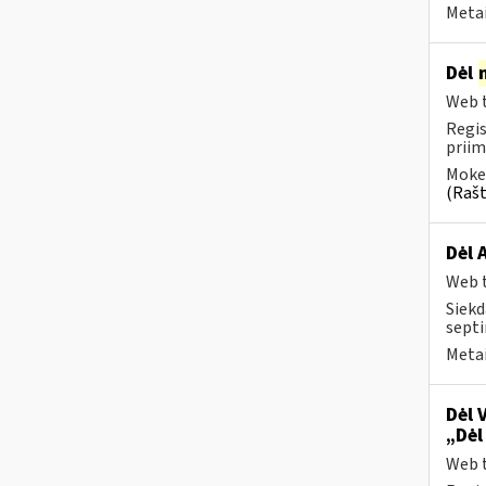
Metai
Dėl
Web t
Regis
priim
Mokes
(Rašt
Dėl 
Web t
Siekd
septi
Metai
Dėl 
„Dėl
Web t