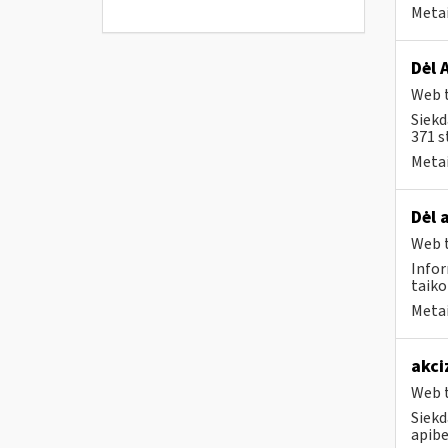
Metai
Dėl 
Web t
Siekd
371 s
Metai
Dėl 
Web t
Infor
taiko
Metai
akci
Web t
Siekd
apibe