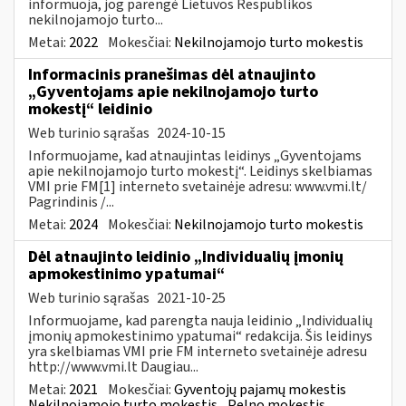
informuoja, jog parengė Lietuvos Respublikos
nekilnojamojo turto...
Metai:
2022
Mokesčiai:
Nekilnojamojo turto mokestis
Informacinis pranešimas dėl atnaujinto
„Gyventojams apie nekilnojamojo turto
mokestį“ leidinio
Web turinio sąrašas
2024-10-15
Informuojame, kad atnaujintas leidinys „Gyventojams
apie nekilnojamojo turto mokestį“. Leidinys skelbiamas
VMI prie FM[1] interneto svetainėje adresu: www.vmi.lt/
Pagrindinis /...
Metai:
2024
Mokesčiai:
Nekilnojamojo turto mokestis
Dėl atnaujinto leidinio „Individualių įmonių
apmokestinimo ypatumai“
Web turinio sąrašas
2021-10-25
Informuojame, kad parengta nauja leidinio „Individualių
įmonių apmokestinimo ypatumai“ redakcija. Šis leidinys
yra skelbiamas VMI prie FM interneto svetainėje adresu
http://www.vmi.lt Daugiau...
Metai:
2021
Mokesčiai:
Gyventojų pajamų mokestis
Nekilnojamojo turto mokestis
Pelno mokestis