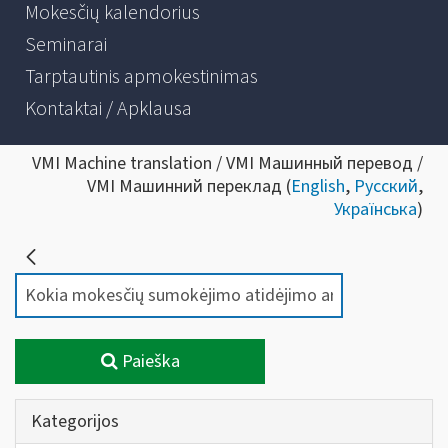
Mokesčių kalendorius
Seminarai
Tarptautinis apmokestinimas
Kontaktai / Apklausa
VMI Machine translation / VMI Машинный перевод /
VMI Машинний переклад (
English
,
Русский
,
Українська
)
Paieška
Kategorijos