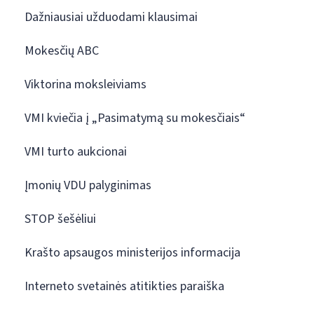
Dažniausiai užduodami klausimai
Mokesčių ABC
Viktorina moksleiviams
VMI kviečia į „Pasimatymą su mokesčiais“
VMI turto aukcionai
Įmonių VDU palyginimas
STOP šešėliui
Krašto apsaugos ministerijos informacija
Interneto svetainės atitikties paraiška