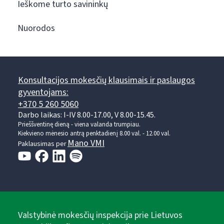
Ieškome turto savininkų
Nuorodos
Konsultacijos mokesčių klausimais ir paslaugos
gyventojams:
+370 5 260 5060
Darbo laikas: I-IV 8.00-17.00, V 8.00-15.45.
Prieššventinę dieną - viena valanda trumpiau.
Kiekvieno mėnesio antrą penktadienį 8.00 val. - 12.00 val.
Mano VMI
Paklausimas per
Valstybinė mokesčių inspekcija prie Lietuvos