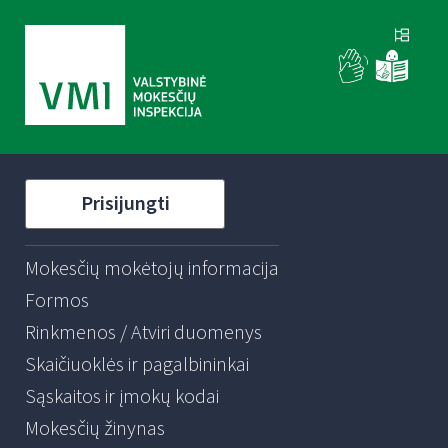
Prisijungti
Mokesčių mokėtojų informacija
Formos
Rinkmenos / Atviri duomenys
Skaičiuoklės ir pagalbininkai
Sąskaitos ir įmokų kodai
Mokesčių žinynas