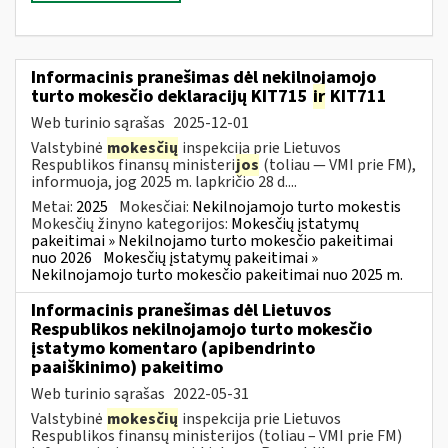
Informacinis pranešimas dėl nekilnojamojo
turto mokesčio deklaracijų KIT715
ir
KIT711
Web turinio sąrašas
2025-12-01
Valstybinė
mokesčių
inspekcija prie Lietuvos
Respublikos finansų ministeri
jos
(toliau — VMI prie FM),
informuoja, jog 2025 m. lapkričio 28 d....
Metai:
2025
Mokesčiai:
Nekilnojamojo turto mokestis
Mokesčių žinyno kategorijos:
Mokesčių įstatymų
pakeitimai » Nekilnojamo turto mokesčio pakeitimai
nuo 2026
Mokesčių įstatymų pakeitimai »
Nekilnojamojo turto mokesčio pakeitimai nuo 2025 m.
Informacinis pranešimas dėl Lietuvos
Respublikos nekilnojamojo turto mokesčio
įstatymo komentaro (apibendrinto
paaiškinimo) pakeitimo
Web turinio sąrašas
2022-05-31
Valstybinė
mokesčių
inspekcija prie Lietuvos
Respublikos finansų ministerijos (toliau – VMI prie FM)