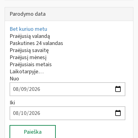
Parodymo data
Bet kuriuo metu
Praėjusią valandą
Paskutines 24 valandas
Praėjusią savaitę
Praėjusį mėnesį
Praėjusiais metais
Laikotarpyje…
Nuo
Iki
Paieška