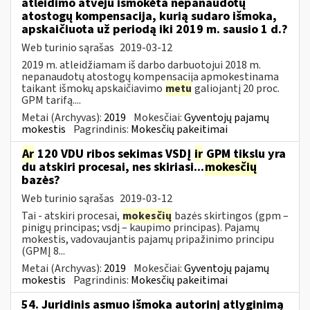
atleidimo atveju išmokėta nepanaudotų
atostogų kompensacija, kurią sudaro išmoka,
apskaičiuota už periodą iki 2019 m. sausio 1 d.?
Web turinio sąrašas
2019-03-12
2019 m. atleidžiamam iš darbo darbuotojui 2018 m.
nepanaudotų atostogų kompensacija apmokestinama
taikant išmokų apskaičiavimo
metu
galiojantį 20 proc.
GPM tarifą....
Metai (Archyvas):
2019
Mokesčiai:
Gyventojų pajamų
mokestis
Pagrindinis:
Mokesčių pakeitimai
Ar
120 VDU ribos sekimas VSDĮ
ir
GPM tikslu yra
du atskiri procesai, nes skiriasi...
mokesčių
bazės?
Web turinio sąrašas
2019-03-12
Tai - atskiri procesai,
mokesčių
bazės skirtingos (gpm –
pinigų principas; vsdį – kaupimo principas). Pajamų
mokestis, vadovaujantis pajamų pripažinimo principu
(GPMĮ 8...
Metai (Archyvas):
2019
Mokesčiai:
Gyventojų pajamų
mokestis
Pagrindinis:
Mokesčių pakeitimai
54. Juridinis asmuo išmoka autorinį atlyginimą