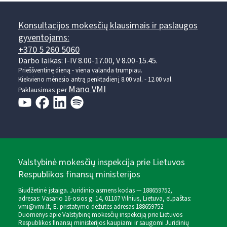
Konsultacijos mokesčių klausimais ir paslaugos
gyventojams:
+370 5 260 5060
Darbo laikas: I-IV 8.00-17.00, V 8.00-15.45.
Prieššventinę dieną - viena valanda trumpiau.
Kiekvieno mėnesio antrą penktadienį 8.00 val. - 12.00 val.
Mano VMI
Paklausimas per
Valstybinė mokesčių inspekcija prie Lietuvos
Respublikos finansų ministerijos
Biudžetinė įstaiga. Juridinio asmens kodas — 188659752,
adresas: Vasario 16-osios g. 14, 01107 Vilnius, Lietuva, el.paštas:
vmi@vmi.lt
, E. pristatymo dėžutės adresas 188659752
Duomenys apie Valstybinę mokesčių inspekciją prie Lietuvos
Respublikos finansų ministerijos kaupiami ir saugomi Juridinių