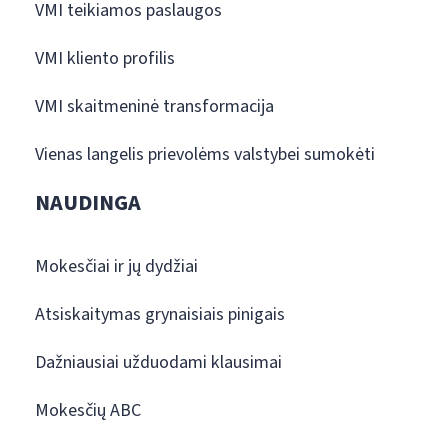
VMI teikiamos paslaugos
VMI kliento profilis
VMI skaitmeninė transformacija
Vienas langelis prievolėms valstybei sumokėti
NAUDINGA
Mokesčiai ir jų dydžiai
Atsiskaitymas grynaisiais pinigais
Dažniausiai užduodami klausimai
Mokesčių ABC