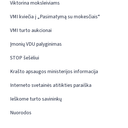
Viktorina moksleiviams
VMI kviečia į „Pasimatymą su mokesčiais“
VMI turto aukcionai
Įmonių VDU palyginimas
STOP šešėliui
Krašto apsaugos ministerijos informacija
Interneto svetainės atitikties paraiška
Ieškome turto savininkų
Nuorodos