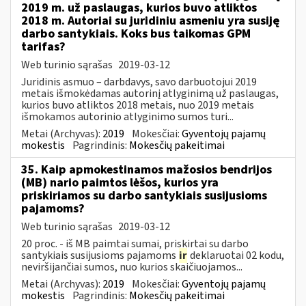
2019 m. už paslaugas, kurios buvo atliktos
2018 m. Autoriai su juridiniu asmeniu yra susiję
darbo santykiais. Koks bus taikomas GPM
tarifas?
Web turinio sąrašas
2019-03-12
Juridinis asmuo – darbdavys, savo darbuotojui 2019
metais išmokėdamas autorinį atlyginimą už paslaugas,
kurios buvo atliktos 2018 metais, nuo 2019 metais
išmokamos autorinio atlyginimo sumos turi...
Metai (Archyvas):
2019
Mokesčiai:
Gyventojų pajamų
mokestis
Pagrindinis:
Mokesčių pakeitimai
35. Kaip apmokestinamos mažosios bendrijos
(MB) nario paimtos lėšos, kurios yra
priskiriamos su darbo santykiais susijusioms
pajamoms?
Web turinio sąrašas
2019-03-12
20 proc. - iš MB paimtai sumai, priskirtai su darbo
santykiais susijusioms pajamoms
ir
deklaruotai 02 kodu,
neviršijančiai sumos, nuo kurios skaičiuojamos...
Metai (Archyvas):
2019
Mokesčiai:
Gyventojų pajamų
mokestis
Pagrindinis:
Mokesčių pakeitimai