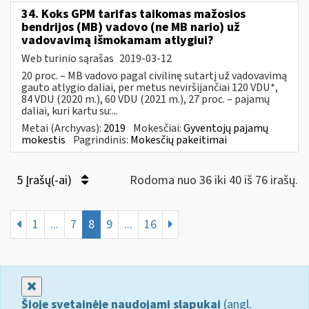
34. Koks GPM tarifas taikomas mažosios
bendrijos (MB) vadovo (ne MB nario) už
vadovavimą išmokamam atlygiui?
Web turinio sąrašas
2019-03-12
20 proc. – MB vadovo pagal civilinę sutartį už vadovavimą
gauto atlygio daliai, per metus neviršijančiai 120 VDU*,
84 VDU (2020 m.), 60 VDU (2021 m.), 27 proc. – pajamų
daliai, kuri kartu su:...
Metai (Archyvas):
2019
Mokesčiai:
Gyventojų pajamų
mokestis
Pagrindinis:
Mokesčių pakeitimai
5 Įrašų(-ai)
Rodoma nuo 36 iki 40 iš 76 irašų.
1
...
7
8
9
...
16
Uždaryti
Šioje svetainėje naudojami slapukai
(angl.