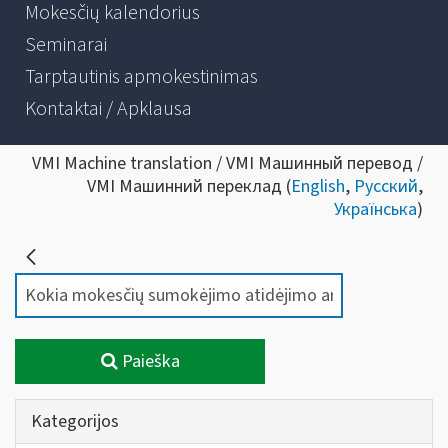
Mokesčių kalendorius
Seminarai
Tarptautinis apmokestinimas
Kontaktai / Apklausa
VMI Machine translation / VMI Машинный перевод /
VMI Машинний переклад (
English
,
Русский
,
Українська
)
Paieška
Kategorijos