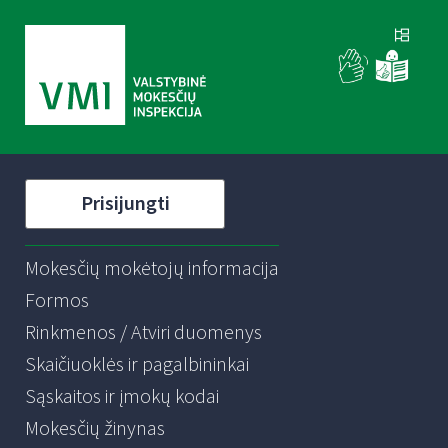
Prisijungti
Mokesčių mokėtojų informacija
Formos
Rinkmenos / Atviri duomenys
Skaičiuoklės ir pagalbininkai
Sąskaitos ir įmokų kodai
Mokesčių žinynas