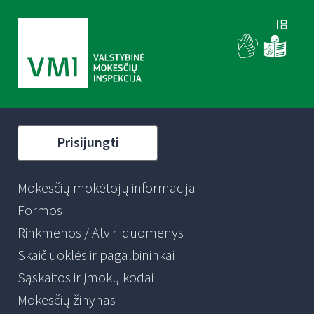
Prisijungti
Mokesčių mokėtojų informacija
Formos
Rinkmenos / Atviri duomenys
Skaičiuoklės ir pagalbininkai
Sąskaitos ir įmokų kodai
Mokesčių žinynas