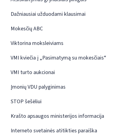
Dažniausiai užduodami klausimai
Mokesčių ABC
Viktorina moksleiviams
VMI kviečia į „Pasimatymą su mokesčiais“
VMI turto aukcionai
Įmonių VDU palyginimas
STOP šešėliui
Krašto apsaugos ministerijos informacija
Interneto svetainės atitikties paraiška