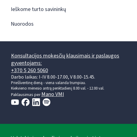
Ieškome turto savininkų
Nuorodos
Konsultacijos mokesčių klausimais ir paslaugos
gyventojams:
+370 5 260 5060
Darbo laikas: I-IV 8.00-17.00, V 8.00-15.45.
Prieššventinę dieną - viena valanda trumpiau.
Kiekvieno mėnesio antrą penktadienį 8.00 val. - 12.00 val.
Mano VMI
Paklausimas per