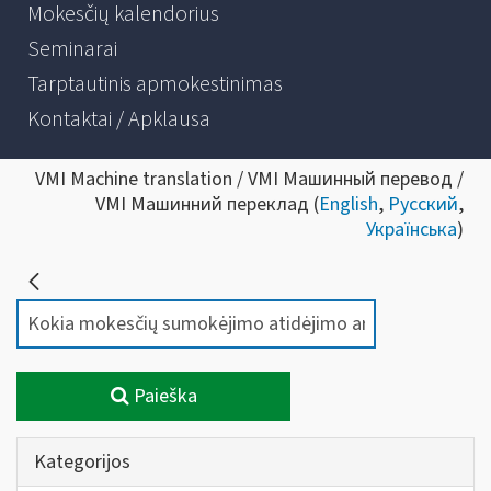
Mokesčių kalendorius
Seminarai
Tarptautinis apmokestinimas
Kontaktai / Apklausa
VMI Machine translation / VMI Машинный перевод /
VMI Машинний переклад (
English
,
Русский
,
Українська
)
Paieška
Kategorijos