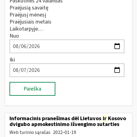
Paskutines 24 valandas
Praėjusią savaitę
Praėjusį mėnesį
Praėjusiais metais
Laikotarpyje…
Nuo
Iki
Paieška
Informacinis pranešimas dėl Lietuvos
ir
Kosovo
dvigubo apmokestinimo išvengimo sutarties
Web turinio sąrašas
2022-01-19