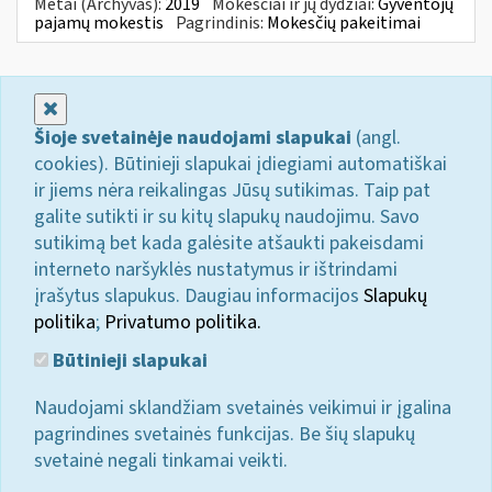
Metai (Archyvas):
2019
Mokesčiai ir jų dydžiai:
Gyventojų
pajamų mokestis
Pagrindinis:
Mokesčių pakeitimai
Uždaryti
Šioje svetainėje naudojami slapukai
(angl.
cookies). Būtinieji slapukai įdiegiami automatiškai
ir jiems nėra reikalingas Jūsų sutikimas. Taip pat
galite sutikti ir su kitų slapukų naudojimu. Savo
sutikimą bet kada galėsite atšaukti pakeisdami
interneto naršyklės nustatymus ir ištrindami
įrašytus slapukus. Daugiau informacijos
Slapukų
politika
;
Privatumo politika.
Būtinieji slapukai
Naudojami sklandžiam svetainės veikimui ir įgalina
pagrindines svetainės funkcijas. Be šių slapukų
svetainė negali tinkamai veikti.