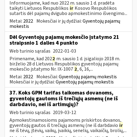
Informuojame, kad nuo 2022 m. sausio 1 d. pradėta
taikyti Lietuvos Respublikos
ir
Kosovo Respublikos
sutartis dėl pajamų dvigubo apmokestinimo išvengimo...
Metai:
2022
Mokesčiai ir jų dydžiai:
Gyventojų pajamų
mokestis
Dėl Gyventojų pajamų mokesčio įstatymo 21
straipsnio 1 dalies 4 punkto
Web turinio sąrašas
2022-01-03
Primename, kad 202
2
m. sausio 1 d. įsigaliojo 2018 m.
birželio 28 d Lietuvos Respublikos gyventojų pajamų
mokesčio įstatymo Nr. IX-1007
2
, 6, 16,...
Metai:
2022
Mokesčiai:
Gyventojų pajamų mokestis
Mokesčiai ir jų dydžiai:
Gyventojų pajamų mokestis
37. Koks GPM tarifas taikomas dovanoms,
gyventojų gautoms iš trečiųjų asmenų (ne iš
darbdavio, nei iš artimųjų)?
Web turinio sąrašas
2019-03-12
Apmokestinamosioms pajamoms priskirtos dovanos,
gyventojų gautos iš trečiųjų asmenų (ne iš darbdavio
ir
ne iš tėvų, įtėvių, vaikų, įvaikių, senelių, vaikaičių, brolių,...