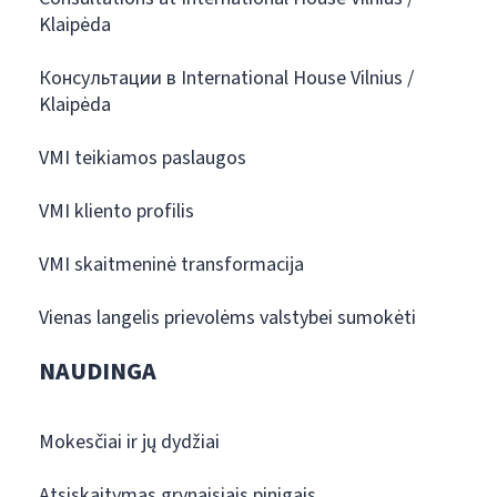
Klaipėda
Консультации в International House Vilnius /
Klaipėda
VMI teikiamos paslaugos
VMI kliento profilis
VMI skaitmeninė transformacija
Vienas langelis prievolėms valstybei sumokėti
NAUDINGA
Mokesčiai ir jų dydžiai
Atsiskaitymas grynaisiais pinigais