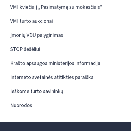
VMI kviečia į „Pasimatymą su mokesčiais“
VMI turto aukcionai
Įmonių VDU palyginimas
STOP šešėliui
Krašto apsaugos ministerijos informacija
Interneto svetainės atitikties paraiška
Ieškome turto savininkų
Nuorodos