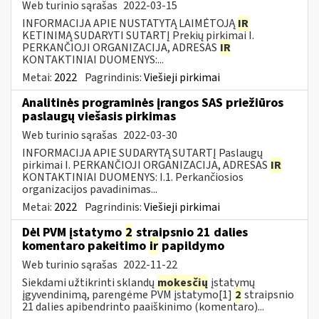
Web turinio sąrašas
2022-03-15
INFORMACIJA APIE NUSTATYTĄ LAIMĖTOJĄ
IR
KETINIMĄ SUDARYTI SUTARTĮ Prekių pirkimai I.
PERKANČIOJI ORGANIZACIJA, ADRESAS
IR
KONTAKTINIAI DUOMENYS:...
Metai:
2022
Pagrindinis:
Viešieji pirkimai
Analitinės programinės įrangos SAS priežiūros
paslaugų viešasis pirkimas
Web turinio sąrašas
2022-03-30
INFORMACIJA APIE SUDARYTĄ SUTARTĮ Paslaugų
pirkimai I. PERKANČIOJI ORGANIZACIJA, ADRESAS
IR
KONTAKTINIAI DUOMENYS: I.1. Perkančiosios
organizacijos pavadinimas...
Metai:
2022
Pagrindinis:
Viešieji pirkimai
Dėl PVM įstatymo
2
straipsnio 21 dalies
komentaro pakeitimo
ir
papildymo
Web turinio sąrašas
2022-11-22
Siekdami užtikrinti sklandų
mokesčių
įstatymų
įgyvendinimą, parengėme PVM įstatymo[1]
2
straipsnio
21 dalies apibendrinto paaiškinimo (komentaro)...