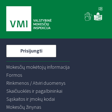
Prisijungti
Mokesčių mokėtojų informacija
Formos
Rinkmenos / Atviri duomenys
Skaičiuoklės ir pagalbininkai
Sąskaitos ir įmokų kodai
Mokesčių žinynas