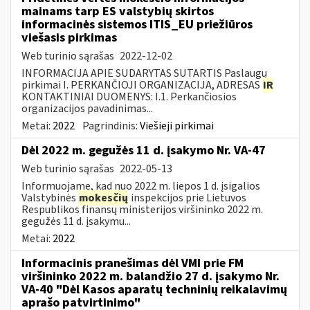
mainams tarp ES valstybių skirtos
informacinės sistemos ITIS_EU priežiūros
viešasis pirkimas
Web turinio sąrašas
2022-12-02
INFORMACIJA APIE SUDARYTAS SUTARTIS Paslaugų
pirkimai I. PERKANČIOJI ORGANIZACIJA, ADRESAS
IR
KONTAKTINIAI DUOMENYS: I.1. Perkančiosios
organizacijos pavadinimas...
Metai:
2022
Pagrindinis:
Viešieji pirkimai
Dėl 2022 m. gegužės 11 d. įsakymo Nr. VA-47
Web turinio sąrašas
2022-05-13
Informuojame, kad nuo 2022 m. liepos 1 d. įsigalios
Valstybinės
mokesčių
inspekcijos prie Lietuvos
Respublikos finansų ministerijos viršininko 2022 m.
gegužės 11 d. įsakymu...
Metai:
2022
Informacinis pranešimas dėl VMI prie FM
viršininko 2022 m. balandžio 27 d. įsakymo Nr.
VA-40 "Dėl Kasos aparatų techninių reikalavimų
aprašo patvirtinimo"