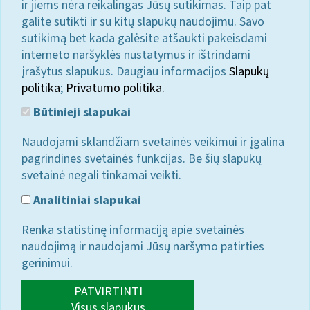
ir jiems nėra reikalingas Jūsų sutikimas. Taip pat
galite sutikti ir su kitų slapukų naudojimu. Savo
sutikimą bet kada galėsite atšaukti pakeisdami
interneto naršyklės nustatymus ir ištrindami
įrašytus slapukus. Daugiau informacijos
Slapukų
politika
;
Privatumo politika.
Būtinieji slapukai
Naudojami sklandžiam svetainės veikimui ir įgalina
pagrindines svetainės funkcijas. Be šių slapukų
svetainė negali tinkamai veikti.
Analitiniai slapukai
Renka statistinę informaciją apie svetainės
naudojimą ir naudojami Jūsų naršymo patirties
gerinimui.
PATVIRTINTI
Visus slapukus