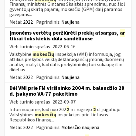
Finansų ministrės Gintarės Skaistės sprendimu, nuo šiol
gyventojų skirtą pajamų mokesčio (GPM) dalį paramos
gavėjams...
Metai:
2022
Pagrindinis:
Naujiena
Įmonėms vertėtų peržiūrėti prekių atsargas,
ar
tikrai toks kiekis dūla sandėliuose
Web turinio sąrašas
2022-06-16
Valstybinė
mokesčių
inspekcija (VMI) informuoja, jog
atlikus prekybos veiklą deklaruojančių įmonių duomenų
analizę matyti, kad dalis prekybininkų turi sukaupę itin
didelius...
Metai:
2022
Pagrindinis:
Naujiena
Dėl VMI prie FM viršininko 2004 m. balandžio 29
d. įsakymo VA-77 pakeitimo
Web turinio sąrašas
2022-09-07
Informuojame, kad nuo 202
2
m. rugsėjo
2
d. įsigaliojo
Valstybinės
mokesčių
inspekcijos prie Lietuvos
Respublikos finansų...
Metai:
2022
Pagrindinis:
Mokesčio naujiena