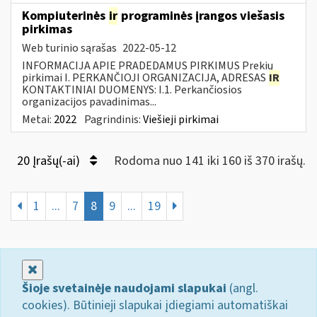
Kompiuterinės
ir
programinės įrangos viešasis
pirkimas
Web turinio sąrašas
2022-05-12
INFORMACIJA APIE PRADEDAMUS PIRKIMUS Prekių
pirkimai I. PERKANČIOJI ORGANIZACIJA, ADRESAS
IR
KONTAKTINIAI DUOMENYS: I.1. Perkančiosios
organizacijos pavadinimas...
Metai:
2022
Pagrindinis:
Viešieji pirkimai
20 Įrašų(-ai)
Rodoma nuo 141 iki 160 iš 370 irašų.
1
...
7
8
9
...
19
Uždaryti
Šioje svetainėje naudojami slapukai
(angl.
cookies). Būtinieji slapukai įdiegiami automatiškai