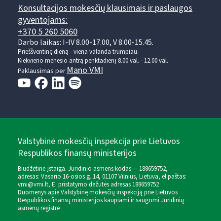
Konsultacijos mokesčių klausimais ir paslaugos
gyventojams:
+370 5 260 5060
Darbo laikas: I-IV 8.00-17.00, V 8.00-15.45.
Prieššventinę dieną - viena valanda trumpiau.
Kiekvieno mėnesio antrą penktadienį 8.00 val. - 12.00 val.
Mano VMI
Paklausimas per
Valstybinė mokesčių inspekcija prie Lietuvos
Respublikos finansų ministerijos
Biudžetinė įstaiga. Juridinio asmens kodas — 188659752,
adresas: Vasario 16-osios g. 14, 01107 Vilnius, Lietuva, el.paštas:
vmi@vmi.lt
, E. pristatymo dėžutės adresas 188659752
Duomenys apie Valstybinę mokesčių inspekciją prie Lietuvos
Respublikos finansų ministerijos kaupiami ir saugomi Juridinių
asmenų registre