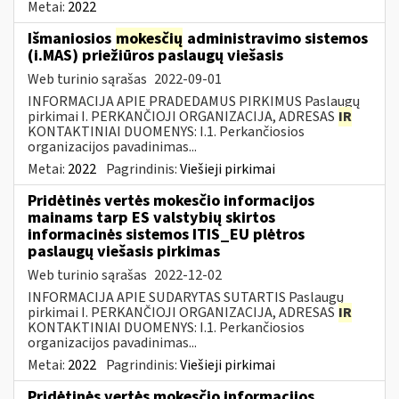
Metai:
2022
Išmaniosios
mokesčių
administravimo sistemos
(i.MAS) priežiūros paslaugų viešasis
Web turinio sąrašas
2022-09-01
INFORMACIJA APIE PRADEDAMUS PIRKIMUS Paslaugų
pirkimai I. PERKANČIOJI ORGANIZACIJA, ADRESAS
IR
KONTAKTINIAI DUOMENYS: I.1. Perkančiosios
organizacijos pavadinimas...
Metai:
2022
Pagrindinis:
Viešieji pirkimai
Pridėtinės vertės mokesčio informacijos
mainams tarp ES valstybių skirtos
informacinės sistemos ITIS_EU plėtros
paslaugų viešasis pirkimas
Web turinio sąrašas
2022-12-02
INFORMACIJA APIE SUDARYTAS SUTARTIS Paslaugų
pirkimai I. PERKANČIOJI ORGANIZACIJA, ADRESAS
IR
KONTAKTINIAI DUOMENYS: I.1. Perkančiosios
organizacijos pavadinimas...
Metai:
2022
Pagrindinis:
Viešieji pirkimai
Pridėtinės vertės mokesčio informacijos