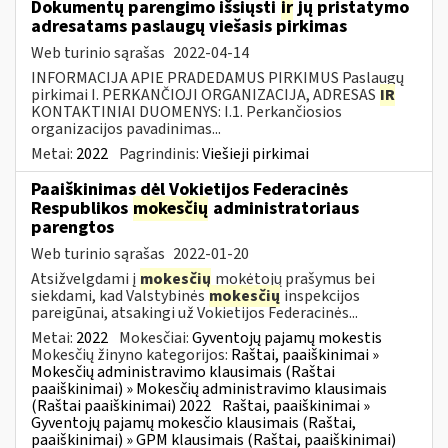
Dokumentų parengimo išsiųsti
ir
jų pristatymo
adresatams paslaugų viešasis pirkimas
Web turinio sąrašas
2022-04-14
INFORMACIJA APIE PRADEDAMUS PIRKIMUS Paslaugų
pirkimai I. PERKANČIOJI ORGANIZACIJA, ADRESAS
IR
KONTAKTINIAI DUOMENYS: I.1. Perkančiosios
organizacijos pavadinimas...
Metai:
2022
Pagrindinis:
Viešieji pirkimai
Paaiškinimas dėl Vokietijos Federacinės
Respublikos
mokesčių
administratoriaus
parengtos
Web turinio sąrašas
2022-01-20
Atsižvelgdami į
mokesčių
mokėtojų prašymus bei
siekdami, kad Valstybinės
mokesčių
inspekcijos
pareigūnai, atsakingi už Vokietijos Federacinės...
Metai:
2022
Mokesčiai:
Gyventojų pajamų mokestis
Mokesčių žinyno kategorijos:
Raštai, paaiškinimai »
Mokesčių administravimo klausimais (Raštai
paaiškinimai) » Mokesčių administravimo klausimais
(Raštai paaiškinimai) 2022
Raštai, paaiškinimai »
Gyventojų pajamų mokesčio klausimais (Raštai,
paaiškinimai) » GPM klausimais (Raštai, paaiškinimai)