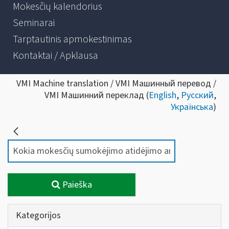
Mokesčių kalendorius
Seminarai
Tarptautinis apmokestinimas
Kontaktai / Apklausa
VMI Machine translation / VMI Машинный перевод /
VMI Машинний переклад (
English
,
Русский
,
Українська
)
Paieška
Kategorijos