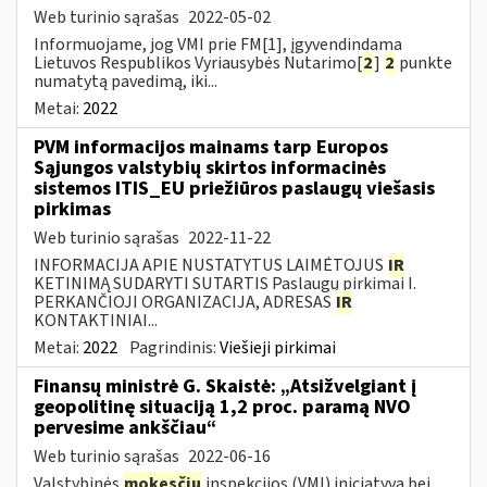
Web turinio sąrašas
2022-05-02
Informuojame, jog VMI prie FM[1], įgyvendindama
Lietuvos Respublikos Vyriausybės Nutarimo[
2
]
2
punkte
numatytą pavedimą, iki...
Metai:
2022
PVM informacijos mainams tarp Europos
Sąjungos valstybių skirtos informacinės
sistemos ITIS_EU priežiūros paslaugų viešasis
pirkimas
Web turinio sąrašas
2022-11-22
INFORMACIJA APIE NUSTATYTUS LAIMĖTOJUS
IR
KETINIMĄ SUDARYTI SUTARTIS Paslaugų pirkimai I.
PERKANČIOJI ORGANIZACIJA, ADRESAS
IR
KONTAKTINIAI...
Metai:
2022
Pagrindinis:
Viešieji pirkimai
Finansų ministrė G. Skaistė: „Atsižvelgiant į
geopolitinę situaciją 1,2 proc. paramą NVO
pervesime ankščiau“
Web turinio sąrašas
2022-06-16
Valstybinės
mokesčių
inspekcijos (VMI) iniciatyva bei