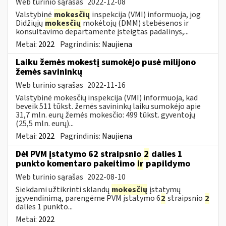
Web turinio sąrašas
2022-12-08
Valstybinė
mokesčių
inspekcija (VMI) informuoja, jog
Didžiųjų
mokesčių
mokėtojų (DMM) stebėsenos ir
konsultavimo departamente įsteigtas padalinys,...
Metai:
2022
Pagrindinis:
Naujiena
Laiku žemės mokestį sumokėjo pusė milijono
žemės savininkų
Web turinio sąrašas
2022-11-16
Valstybinė mokesčių inspekcija (VMI) informuoja, kad
beveik 511 tūkst. žemės savininkų laiku sumokėjo apie
31,7 mln. eurų žemės mokesčio: 499 tūkst. gyventojų
(25,5 mln. eurų)...
Metai:
2022
Pagrindinis:
Naujiena
Dėl PVM įstatymo 62 straipsnio
2
dalies 1
punkto komentaro pakeitimo
ir
papildymo
Web turinio sąrašas
2022-08-10
Siekdami užtikrinti sklandų
mokesčių
įstatymų
įgyvendinimą, parengėme PVM įstatymo 6
2
straipsnio
2
dalies 1 punkto...
Metai:
2022