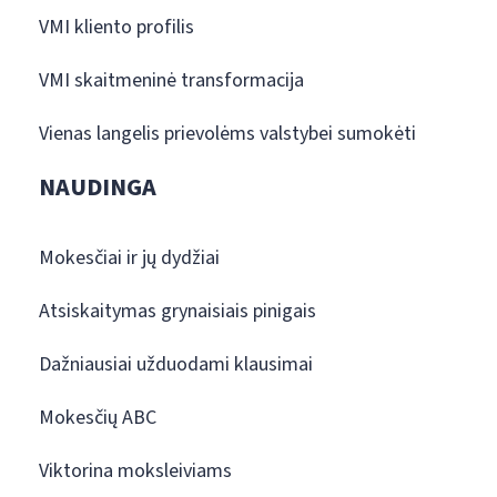
VMI kliento profilis
VMI skaitmeninė transformacija
Vienas langelis prievolėms valstybei sumokėti
NAUDINGA
Mokesčiai ir jų dydžiai
Atsiskaitymas grynaisiais pinigais
Dažniausiai užduodami klausimai
Mokesčių ABC
Viktorina moksleiviams