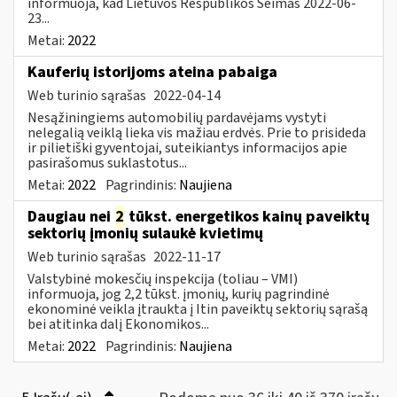
informuoja, kad Lietuvos Respublikos Seimas 2022-06-
23...
Metai:
2022
Kauferių istorijoms ateina pabaiga
Web turinio sąrašas
2022-04-14
Nesąžiningiems automobilių pardavėjams vystyti
nelegalią veiklą lieka vis mažiau erdvės. Prie to prisideda
ir pilietiški gyventojai, suteikiantys informacijos apie
pasirašomus suklastotus...
Metai:
2022
Pagrindinis:
Naujiena
Daugiau nei
2
tūkst. energetikos kainų paveiktų
sektorių įmonių sulaukė kvietimų
Web turinio sąrašas
2022-11-17
Valstybinė mokesčių inspekcija (toliau – VMI)
informuoja, jog 2,2 tūkst. įmonių, kurių pagrindinė
ekonominė veikla įtraukta į Itin paveiktų sektorių sąrašą
bei atitinka dalį Ekonomikos...
Metai:
2022
Pagrindinis:
Naujiena