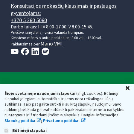
Konsultacijos mokesčių klausimais ir paslaugos
gyventojams:
+370 5 260 5060
Darbo laikas: I-IV 8.00-17.00, V 8.00-15.45.
Prieššventinę dieną - viena valanda trumpiau.
Kiekvieno mėnesio antrą penktadienį 8.00 val. - 12.00 val.
Mano VMI
Paklausimas per
Valstybinė mokesčių inspekcija prie Lietuvos
U
Respublikos finansų ministerijos
Šioje svetainėje naudojami slapukai
(angl. cookies). Būtinieji
slapukai įdiegiami automatiškai ir jiems nėra reikalingas Jūsų
Biudžetinė įstaiga. Juridinio asmens kodas — 188659752,
sutikimas. Taip pat galite sutikti ir su kitų slapukų naudojimu. Savo
adresas: Vasario 16-osios g. 14, 01107 Vilnius, Lietuva, el.paštas:
sutikimą bet kada galėsite atšaukti pakeisdami interneto naršyklės
vmi@vmi.lt
, E. pristatymo dėžutės adresas 188659752
nustatymus ir ištrindami įrašytus slapukus. Daugiau informacijos
Duomenys apie Valstybinę mokesčių inspekciją prie Lietuvos
Slapukų politika
;
Privatumo politika.
Respublikos finansų ministerijos kaupiami ir saugomi Juridinių
asmenų registre
Būtinieji slapukai