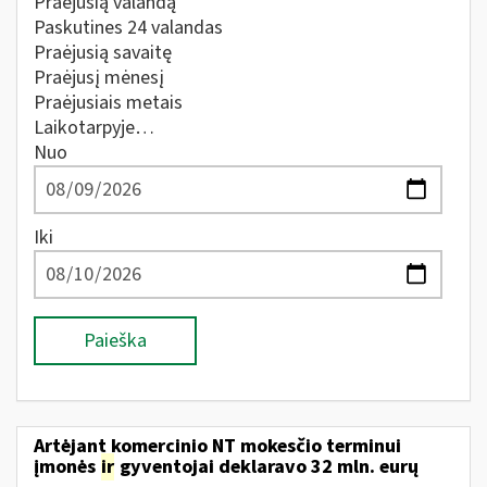
Praėjusią valandą
Paskutines 24 valandas
Praėjusią savaitę
Praėjusį mėnesį
Praėjusiais metais
Laikotarpyje…
Nuo
Iki
Paieška
Artėjant komercinio NT mokesčio terminui
įmonės
ir
gyventojai deklaravo 32 mln. eurų