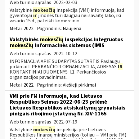
Web turinio sąrašas
2022-02-03
Valstybinė
mokesčių
inspekcija (VMI) informuoja, kad
gyventojai
ir
įmonės turi daugiau nei savaitę lako, iki
vasario 15 d., pateikti komercinio...
Metai:
2022
Pagrindinis:
Naujiena
Valstybinės
mokesčių
inspekcijos integruotos
mokesčių
informacinės sistemos (IMIS
Web turinio sąrašas
2022-10-12
INFORMACIJA APIE SUDARYTAS SUTARTIS Paslaugų
pirkimai I. PERKANČIOJI ORGANIZACIJA, ADRESAS
IR
KONTAKTINIAI DUOMENYS: I.1. Perkančiosios
organizacijos pavadinimas...
Metai:
2022
Pagrindinis:
Viešieji pirkimai
VMI prie FM informuoja, kad Lietuvos
Respublikos Seimas 2022-06-23 priėmė
Lietuvos Respublikos atsiskaitymų grynaisiais
pinigais ribojimo įstatymą Nr. XIV-1165
Web turinio sąrašas
2022-07-19
Valstybinė
mokesčių
inspekcija prie Lietuvos
Respublikos finansų ministerijos (toliau — VMI prie FM)