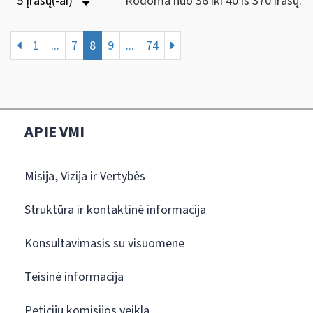
5 Įrašų(-ai)
Rodoma nuo 36 iki 40 iš 370 irašų.
1
...
7
8
9
...
74
APIE VMI
Misija, Vizija ir Vertybės
Struktūra ir kontaktinė informacija
Konsultavimasis su visuomene
Teisinė informacija
Peticijų komisijos veikla