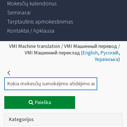
Mokesčių kalendorius
Seminarai
Tarptautinis apmokestinimas
Kontaktai / Apklausa
VMI Machine translation / VMI Машинный перевод /
VMI Машинний переклад (
English
,
Русский
,
Українська
)
Paieška
Kategorijos