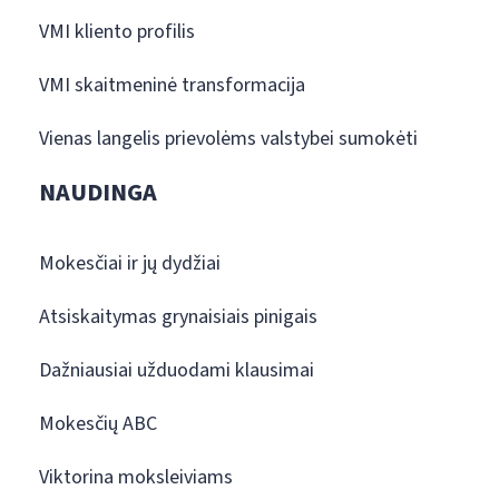
VMI kliento profilis
VMI skaitmeninė transformacija
Vienas langelis prievolėms valstybei sumokėti
NAUDINGA
Mokesčiai ir jų dydžiai
Atsiskaitymas grynaisiais pinigais
Dažniausiai užduodami klausimai
Mokesčių ABC
Viktorina moksleiviams