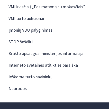
VMI kviečia į „Pasimatymą su mokesčiais“
VMI turto aukcionai
Įmonių VDU palyginimas
STOP šešėliui
Krašto apsaugos ministerijos informacija
Interneto svetainės atitikties paraiška
Ieškome turto savininkų
Nuorodos