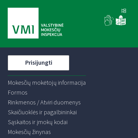
Prisijungti
Mokesčių mokėtojų informacija
Formos
Rinkmenos / Atviri duomenys
Skaičiuoklės ir pagalbininkai
Sąskaitos ir įmokų kodai
Mokesčių žinynas