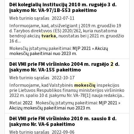
Dėl kolegialių institucijų 2010 m. rugsėjo 3 d.
įsakymo Nr. VA-97/1B-553 pakeitimo
Web turinio sąrašas
2022-07-11
Informuojame, kad, atsižvelgiant į 2019 m. gruodžio 19
d. Tarybos direktyvos (ES) 2020/262, kuria nustatoma
bendroji akcizų
tvarka
, nuostatas bei į 2021 m. gruodžio
16 d....
Mokesčių įstatymų pakeitimai:
MĮP 2021 » Akcizų
mokesčių pakeitimai nuo 2023 m.
Dėl VMI prie FM viršininko 2004 m. rugsėjo
2
d.
įsakymo Nr. VA-155 pakeitimo
Web turinio sąrašas
2022-10-17
Informuojame, kad Valstybinės
mokesčių
inspekcijos
prie Lietuvos Respublikos finansų ministerijos viršininko
2022 m. spalio 10 d. įsakymu Nr. VA-78[1] nauja redakcija...
Metai:
2022
Mokesčių įstatymų pakeitimai:
MĮP 2021 »
Akcizų mokesčių pakeitimai nuo 2023 m.
Dėl VMI prie FM viršininko 2010 m. sausio 8 d.
įsakymo Nr. VA-6 pakeitimo
Web turinio sąrašas
2022-09-06