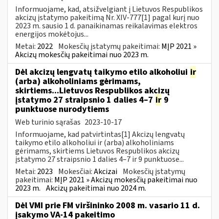
Informuojame, kad, atsižvelgiant į Lietuvos Respublikos
akcizų įstatymo pakeitimą Nr. XIV-777[1] pagal kurį nuo
2023 m. sausio 1 d. panaikinamas reikalavimas elektros
energijos mokėtojus...
Metai:
2022
Mokesčių įstatymų pakeitimai:
MĮP 2021 »
Akcizų mokesčių pakeitimai nuo 2023 m.
Dėl akcizų lengvatų taikymo etilo alkoholiui
ir
(arba) alkoholiniams gėrimams,
skirtiems...Lietuvos Respublikos akcizų
įstatymo 27 straipsnio 1 dalies 4–7
ir
9
punktuose nurodytiems
Web turinio sąrašas
2023-10-17
Informuojame, kad patvirtintas[1] Akcizų lengvatų
taikymo etilo alkoholiui ir (arba) alkoholiniams
gėrimams, skirtiems Lietuvos Respublikos akcizų
įstatymo 27 straipsnio 1 dalies 4–7 ir 9 punktuose...
Metai:
2023
Mokesčiai:
Akcizai
Mokesčių įstatymų
pakeitimai:
MĮP 2021 » Akcizų mokesčių pakeitimai nuo
2023 m.
Akcizų pakeitimai nuo 2024 m.
Dėl VMI prie FM viršininko 2008 m. vasario 11 d.
įsakymo VA-14 pakeitimo