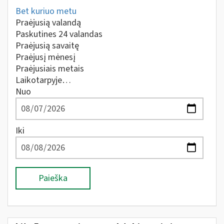
Bet kuriuo metu
Praėjusią valandą
Paskutines 24 valandas
Praėjusią savaitę
Praėjusį mėnesį
Praėjusiais metais
Laikotarpyje…
Nuo
Iki
Paieška