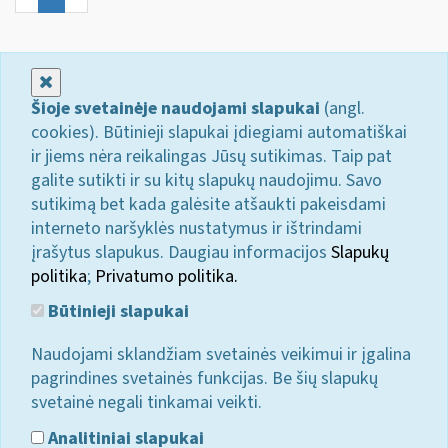
Uždaryti
Šioje svetainėje naudojami slapukai
(angl.
cookies). Būtinieji slapukai įdiegiami automatiškai
ir jiems nėra reikalingas Jūsų sutikimas. Taip pat
galite sutikti ir su kitų slapukų naudojimu. Savo
sutikimą bet kada galėsite atšaukti pakeisdami
interneto naršyklės nustatymus ir ištrindami
įrašytus slapukus. Daugiau informacijos
Slapukų
politika
;
Privatumo politika.
Būtinieji slapukai
Naudojami sklandžiam svetainės veikimui ir įgalina
pagrindines svetainės funkcijas. Be šių slapukų
svetainė negali tinkamai veikti.
Analitiniai slapukai