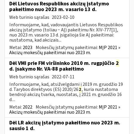
Dėl Lietuvos Respublikos akcizų įstatymo
pakeitimo nuo 2023 m. vasario 13 d.
Web turinio sąrašas
2023-02-10
Informuojame, kad, vadovaujantis Lietuvos Respublikos
akcizų įstatymo (toliau − AĮ) pakeitimu Nr. XIV-777[1],
nuo 2023 m. vasario 13 d. įsigalioja šie AĮ pakeitimai:
nustatoma, kad akcizais...
Metai:
2023
Mokesčių įstatymų pakeitimai:
MĮP 2021 »
Akcizų mokesčių pakeitimai nuo 2023 m.
Dėl VMI prie FM viršininko 2010 m. rugpjūčio
2
d. įsakymo Nr. VA-88 pakeitimo
Web turinio sąrašas
2022-07-11
Informuojame, kad, atsižvelgdami į 2019 m. gruodžio 19
d. Tarybos direktyvos (ES) 2020/26
2
, kuria nustatoma
bendroji akcizų tvarka, nuostatas, į 2021 m. gruodžio 16
d....
Metai:
2022
Mokesčių įstatymų pakeitimai:
MĮP 2021 »
Akcizų mokesčių pakeitimai nuo 2023 m.
Dėl LR akcizų įstatymo pakeitimo nuo 2023 m.
sausio 1 d.