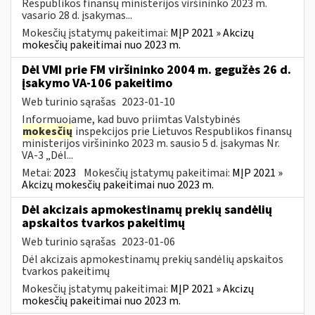
Respublikos finansų ministerijos viršininko 2023 m.
vasario 28 d. įsakymas...
Mokesčių įstatymų pakeitimai:
MĮP 2021 » Akcizų
mokesčių pakeitimai nuo 2023 m.
Dėl VMI prie FM viršininko 2004 m. gegužės 26 d.
įsakymo VA-106 pakeitimo
Web turinio sąrašas
2023-01-10
Informuojame, kad buvo priimtas Valstybinės
mokesčių
inspekcijos prie Lietuvos Respublikos finansų
ministerijos viršininko 2023 m. sausio 5 d. įsakymas Nr.
VA-3 „Dėl...
Metai:
2023
Mokesčių įstatymų pakeitimai:
MĮP 2021 »
Akcizų mokesčių pakeitimai nuo 2023 m.
Dėl akcizais apmokestinamų prekių sandėlių
apskaitos tvarkos pakeitimų
Web turinio sąrašas
2023-01-06
Dėl akcizais apmokestinamų prekių sandėlių apskaitos
tvarkos pakeitimų
Mokesčių įstatymų pakeitimai:
MĮP 2021 » Akcizų
mokesčių pakeitimai nuo 2023 m.