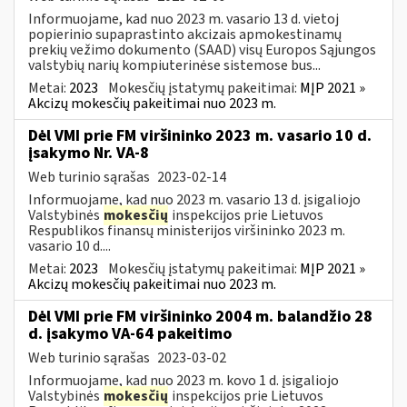
Informuojame, kad nuo 2023 m. vasario 13 d. vietoj
popierinio supaprastinto akcizais apmokestinamų
prekių vežimo dokumento (SAAD) visų Europos Sąjungos
valstybių narių kompiuterinėse sistemose bus...
Metai:
2023
Mokesčių įstatymų pakeitimai:
MĮP 2021 »
Akcizų mokesčių pakeitimai nuo 2023 m.
Dėl VMI prie FM viršininko 2023 m. vasario 10 d.
įsakymo Nr. VA-8
Web turinio sąrašas
2023-02-14
Informuojame, kad nuo 2023 m. vasario 13 d. įsigaliojo
Valstybinės
mokesčių
inspekcijos prie Lietuvos
Respublikos finansų ministerijos viršininko 2023 m.
vasario 10 d....
Metai:
2023
Mokesčių įstatymų pakeitimai:
MĮP 2021 »
Akcizų mokesčių pakeitimai nuo 2023 m.
Dėl VMI prie FM viršininko 2004 m. balandžio 28
d. įsakymo VA-64 pakeitimo
Web turinio sąrašas
2023-03-02
Informuojame, kad nuo 2023 m. kovo 1 d. įsigaliojo
Valstybinės
mokesčių
inspekcijos prie Lietuvos