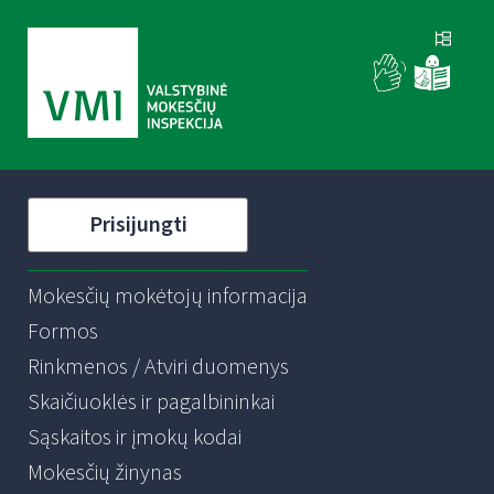
Prisijungti
Mokesčių mokėtojų informacija
Formos
Rinkmenos / Atviri duomenys
Skaičiuoklės ir pagalbininkai
Sąskaitos ir įmokų kodai
Mokesčių žinynas