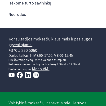
Ieškome turto savininkų
Nuorodos
Konsultacijos mokesčių klausimais ir paslaugos
gyventojams:
+370 5 260 5060
Darbo laikas: I-IV 8.00-17.00, V 8.00-15.45.
Prieššventinę dieną - viena valanda trumpiau.
Kiekvieno mėnesio antrą penktadienį 8.00 val. - 12.00 val.
Mano VMI
Paklausimas per
Valstybinė mokesčių inspekcija prie Lietuvos