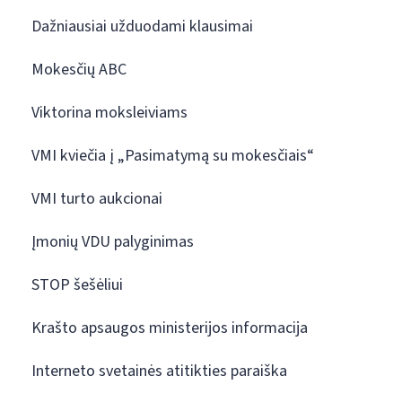
Dažniausiai užduodami klausimai
Mokesčių ABC
Viktorina moksleiviams
VMI kviečia į „Pasimatymą su mokesčiais“
VMI turto aukcionai
Įmonių VDU palyginimas
STOP šešėliui
Krašto apsaugos ministerijos informacija
Interneto svetainės atitikties paraiška