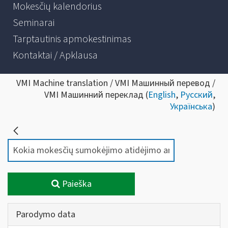
Mokesčių kalendorius
Seminarai
Tarptautinis apmokestinimas
Kontaktai / Apklausa
VMI Machine translation / VMI Машинный перевод /
VMI Машинний переклад (
English
,
Русский
,
Українська
)
Paieška
Parodymo data