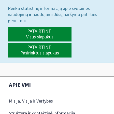
Renka statistinę informaciją apie svetainės
naudojimą ir naudojami Jūsų naršymo patirties
gerinimui.
PATVIRTINTI
Visus slapukus
PATVIRTINTI
Pasirinktus slapukus
APIE VMI
Misija, Vizija ir Vertybės
Struktūra ir kontaktinė informacija