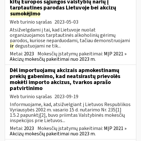
kitų Europos sąjungos valstybių narių į
tarptautines parodas Lietuvoje bei akcizų
sumokėjimo
Web turinio sąrašas
2023-05-03
Atsižvelgdami į tai, kad Lietuvoje nuolat
organizuojamos tarptautinės alkoholinių gėrimų
parodos, kuriose neparduodami, tačiau demonstruojami
ir
degustuojami ne tik...
Metai:
2023
Mokesčių įstatymų pakeitimai:
MĮP 2021 »
Akcizų mokesčių pakeitimai nuo 2023 m.
Dėl importuojamų akcizais apmokestinamų
prekių gabenimo, kad neatsirastų prievolės
mokėti importo akcizus, tvarkos aprašo
patvirtinimo
Web turinio sąrašas
2023-09-19
Informuojame, kad, atsižvelgiant į Lietuvos Respublikos
Vyriausybės 2002 m. vasario 15 d. nutarimo Nr. 235[1]
1.5.2 papunktį[2], buvo priimtas Valstybinės mokesčių
inspekcijos prie Lietuvos...
Metai:
2023
Mokesčių įstatymų pakeitimai:
MĮP 2021 »
Akcizų mokesčių pakeitimai nuo 2023 m.