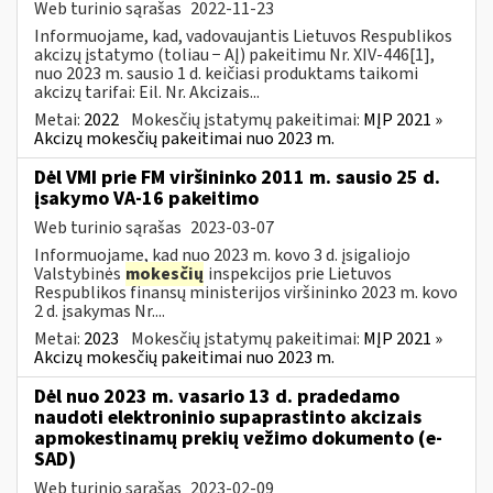
Web turinio sąrašas
2022-11-23
Informuojame, kad, vadovaujantis Lietuvos Respublikos
akcizų įstatymo (toliau − AĮ) pakeitimu Nr. XIV-446[1],
nuo 2023 m. sausio 1 d. keičiasi produktams taikomi
akcizų tarifai: Eil. Nr. Akcizais...
Metai:
2022
Mokesčių įstatymų pakeitimai:
MĮP 2021 »
Akcizų mokesčių pakeitimai nuo 2023 m.
Dėl VMI prie FM viršininko 2011 m. sausio 25 d.
įsakymo VA-16 pakeitimo
Web turinio sąrašas
2023-03-07
Informuojame, kad nuo 2023 m. kovo 3 d. įsigaliojo
Valstybinės
mokesčių
inspekcijos prie Lietuvos
Respublikos finansų ministerijos viršininko 2023 m. kovo
2 d. įsakymas Nr....
Metai:
2023
Mokesčių įstatymų pakeitimai:
MĮP 2021 »
Akcizų mokesčių pakeitimai nuo 2023 m.
Dėl nuo 2023 m. vasario 13 d. pradedamo
naudoti elektroninio supaprastinto akcizais
apmokestinamų prekių vežimo dokumento (e-
SAD)
Web turinio sąrašas
2023-02-09