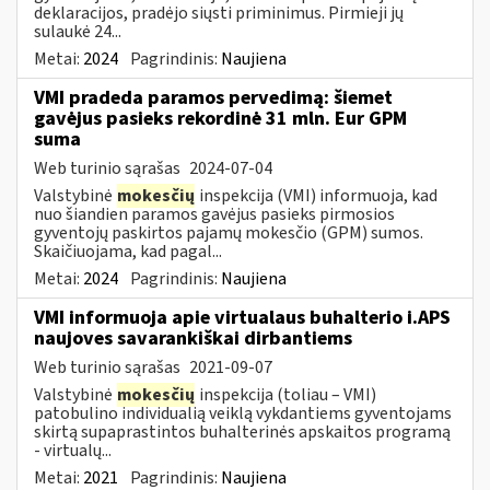
deklaracijos, pradėjo siųsti priminimus. Pirmieji jų
sulaukė 24...
Metai:
2024
Pagrindinis:
Naujiena
VMI pradeda paramos pervedimą: šiemet
gavėjus pasieks rekordinė 31 mln. Eur GPM
suma
Web turinio sąrašas
2024-07-04
Valstybinė
mokesčių
inspekcija (VMI) informuoja, kad
nuo šiandien paramos gavėjus pasieks pirmosios
gyventojų paskirtos pajamų mokesčio (GPM) sumos.
Skaičiuojama, kad pagal...
Metai:
2024
Pagrindinis:
Naujiena
VMI informuoja apie virtualaus buhalterio i.APS
naujoves savarankiškai dirbantiems
Web turinio sąrašas
2021-09-07
Valstybinė
mokesčių
inspekcija (toliau – VMI)
patobulino individualią veiklą vykdantiems gyventojams
skirtą supaprastintos buhalterinės apskaitos programą
- virtualų...
Metai:
2021
Pagrindinis:
Naujiena