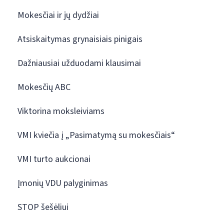
Mokesčiai ir jų dydžiai
Atsiskaitymas grynaisiais pinigais
Dažniausiai užduodami klausimai
Mokesčių ABC
Viktorina moksleiviams
VMI kviečia į „Pasimatymą su mokesčiais“
VMI turto aukcionai
Įmonių VDU palyginimas
STOP šešėliui