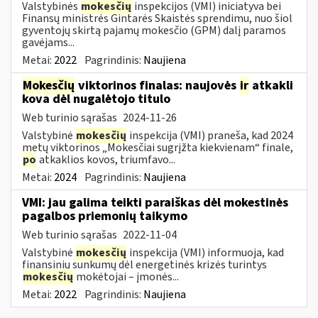
Valstybinės
mokesčių
inspekcijos (VMI) iniciatyva bei
Finansų ministrės Gintarės Skaistės sprendimu, nuo šiol
gyventojų skirtą pajamų mokesčio (GPM) dalį paramos
gavėjams...
Metai:
2022
Pagrindinis:
Naujiena
Mokesčių
viktorinos finalas: naujovės
ir
atkakli
kova dėl nugalėtojo titulo
Web turinio sąrašas
2024-11-26
Valstybinė
mokesčių
inspekcija (VMI) praneša, kad 2024
metų viktorinos „Mokesčiai sugrįžta kiekvienam“ finale,
po
atkaklios kovos, triumfavo...
Metai:
2024
Pagrindinis:
Naujiena
VMI: jau galima teikti paraiškas dėl mokestinės
pagalbos priemonių taikymo
Web turinio sąrašas
2022-11-04
Valstybinė
mokesčių
inspekcija (VMI) informuoja, kad
finansinių sunkumų dėl energetinės krizės turintys
mokesčių
mokėtojai – įmonės...
Metai:
2022
Pagrindinis:
Naujiena