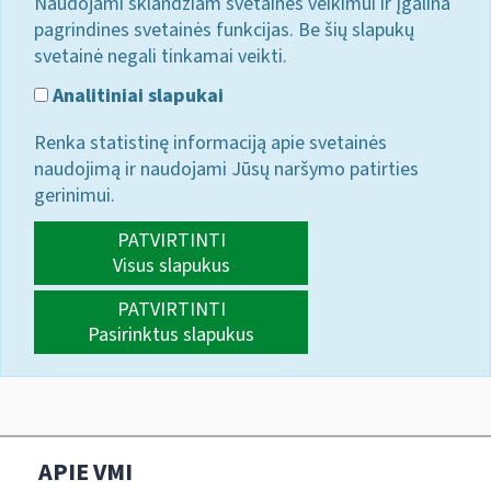
Naudojami sklandžiam svetainės veikimui ir įgalina
pagrindines svetainės funkcijas. Be šių slapukų
svetainė negali tinkamai veikti.
Analitiniai slapukai
Renka statistinę informaciją apie svetainės
naudojimą ir naudojami Jūsų naršymo patirties
gerinimui.
PATVIRTINTI
Visus slapukus
PATVIRTINTI
Pasirinktus slapukus
APIE VMI