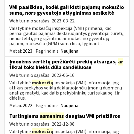
VMI paaiškina, kodėl gali kisti pajamų mokesčio
suma, nors gyventojo atlyginimas nesikeitė
Web turinio sąrašas
2023-03-22
Valstybinė mokesčių inspekcija (VMI) primena, kad
pernai gautas pajamas deklaruojantys gyventojai turėtų
nenustebti, jei grąžintino ar mokėtino gyventojų
pajamų mokesčio (GPM) suma kito, lyginant...
Metai:
2023
Pagrindinis:
Naujiena
Įmonėms vertėtų peržiūrėti prekių atsargas,
ar
tikrai toks kiekis dūla sandėliuose
Web turinio sąrašas
2022-06-16
Valstybinė
mokesčių
inspekcija (VMI) informuoja, jog
atlikus prekybos veiklą deklaruojančių įmonių duomenų
analizę matyti, kad dalis prekybininkų turi sukaupę itin
didelius...
Metai:
2022
Pagrindinis:
Naujiena
Turtingiems
asmenims
daugiau VMI priežiūros
Web turinio sąrašas
2022-12-08
Valstybinė
mokesčių
inspekcija (VMI) informuoja, jog