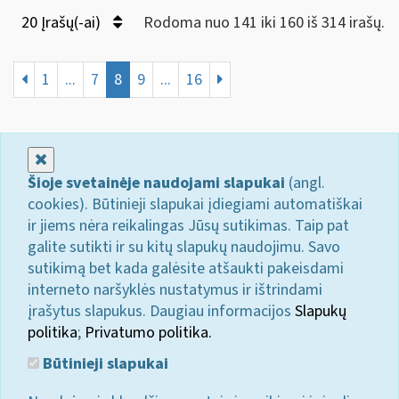
20 Įrašų(-ai)
Rodoma nuo 141 iki 160 iš 314 irašų.
1
...
7
8
9
...
16
Uždaryti
Šioje svetainėje naudojami slapukai
(angl.
cookies). Būtinieji slapukai įdiegiami automatiškai
ir jiems nėra reikalingas Jūsų sutikimas. Taip pat
galite sutikti ir su kitų slapukų naudojimu. Savo
sutikimą bet kada galėsite atšaukti pakeisdami
interneto naršyklės nustatymus ir ištrindami
įrašytus slapukus. Daugiau informacijos
Slapukų
politika
;
Privatumo politika.
Būtinieji slapukai