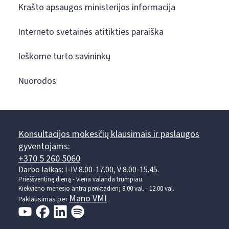
Krašto apsaugos ministerijos informacija
Interneto svetainės atitikties paraiška
Ieškome turto savininkų
Nuorodos
Konsultacijos mokesčių klausimais ir paslaugos
gyventojams:
+370 5 260 5060
Darbo laikas: I-IV 8.00-17.00, V 8.00-15.45.
Prieššventinę dieną - viena valanda trumpiau.
Kiekvieno mėnesio antrą penktadienį 8.00 val. - 12.00 val.
Mano VMI
Paklausimas per