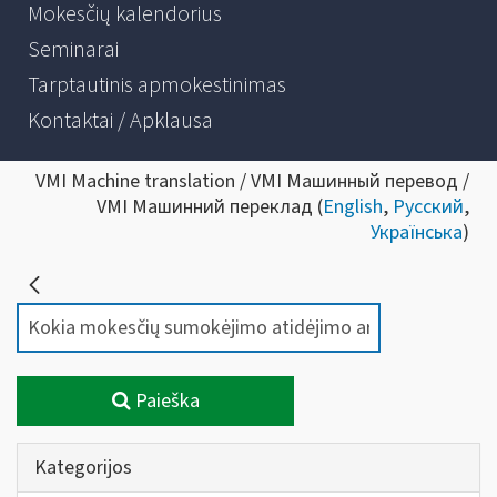
Mokesčių kalendorius
Seminarai
Tarptautinis apmokestinimas
Kontaktai / Apklausa
VMI Machine translation / VMI Машинный перевод /
VMI Машинний переклад (
English
,
Русский
,
Українська
)
Paieška
Kategorijos