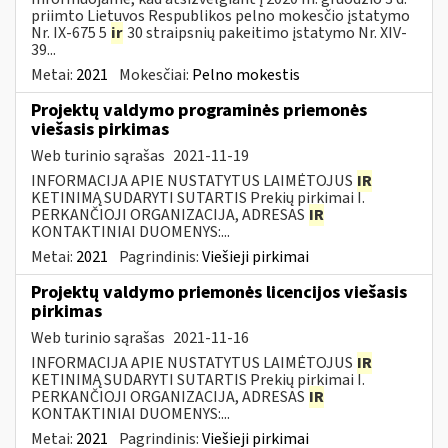
priimto Lietuvos Respublikos pelno mokesčio įstatymo
Nr. IX-675 5
ir
30 straipsnių pakeitimo įstatymo Nr. XIV-
39...
Metai:
2021
Mokesčiai:
Pelno mokestis
Projektų valdymo programinės priemonės
viešasis pirkimas
Web turinio sąrašas
2021-11-19
INFORMACIJA APIE NUSTATYTUS LAIMĖTOJUS
IR
KETINIMĄ SUDARYTI SUTARTIS Prekių pirkimai I.
PERKANČIOJI ORGANIZACIJA, ADRESAS
IR
KONTAKTINIAI DUOMENYS:...
Metai:
2021
Pagrindinis:
Viešieji pirkimai
Projektų valdymo priemonės licencijos viešasis
pirkimas
Web turinio sąrašas
2021-11-16
INFORMACIJA APIE NUSTATYTUS LAIMĖTOJUS
IR
KETINIMĄ SUDARYTI SUTARTIS Prekių pirkimai I.
PERKANČIOJI ORGANIZACIJA, ADRESAS
IR
KONTAKTINIAI DUOMENYS:...
Metai:
2021
Pagrindinis:
Viešieji pirkimai