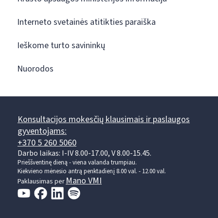
Interneto svetainės atitikties paraiška
Ieškome turto savininkų
Nuorodos
Konsultacijos mokesčių klausimais ir paslaugos
gyventojams:
+370 5 260 5060
Darbo laikas: I-IV 8.00-17.00, V 8.00-15.45.
Prieššventinę dieną - viena valanda trumpiau.
Kiekvieno mėnesio antrą penktadienį 8.00 val. - 12.00 val.
Mano VMI
Paklausimas per