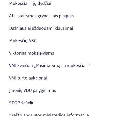
Mokesčiai ir jų dydžiai
Atsiskaitymas grynaisiais pinigais
Dažniausiai užduodami klausimai
Mokesčių ABC
Viktorina moksleiviams
VMI kviečia į „Pasimatymą su mokesčiais“
VMI turto aukcionai
Įmonių VDU palyginimas
STOP šešėliui
Krašto apsaugos ministerijos informacija