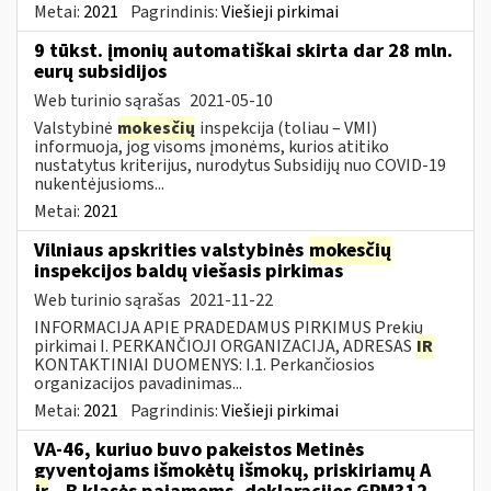
Metai:
2021
Pagrindinis:
Viešieji pirkimai
9 tūkst. įmonių automatiškai skirta dar 28 mln.
eurų subsidijos
Web turinio sąrašas
2021-05-10
Valstybinė
mokesčių
inspekcija (toliau – VMI)
informuoja, jog visoms įmonėms, kurios atitiko
nustatytus kriterijus, nurodytus Subsidijų nuo COVID-19
nukentėjusioms...
Metai:
2021
Vilniaus apskrities valstybinės
mokesčių
inspekcijos baldų viešasis pirkimas
Web turinio sąrašas
2021-11-22
INFORMACIJA APIE PRADEDAMUS PIRKIMUS Prekių
pirkimai I. PERKANČIOJI ORGANIZACIJA, ADRESAS
IR
KONTAKTINIAI DUOMENYS: I.1. Perkančiosios
organizacijos pavadinimas...
Metai:
2021
Pagrindinis:
Viešieji pirkimai
VA-46, kuriuo buvo pakeistos Metinės
gyventojams išmokėtų išmokų, priskiriamų A