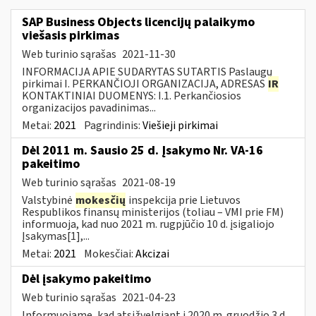
SAP Business Objects licencijų palaikymo
viešasis pirkimas
Web turinio sąrašas
2021-11-30
INFORMACIJA APIE SUDARYTAS SUTARTIS Paslaugų
pirkimai I. PERKANČIOJI ORGANIZACIJA, ADRESAS
IR
KONTAKTINIAI DUOMENYS: I.1. Perkančiosios
organizacijos pavadinimas...
Metai:
2021
Pagrindinis:
Viešieji pirkimai
Dėl 2011 m. Sausio 25 d. Įsakymo Nr. VA-16
pakeitimo
Web turinio sąrašas
2021-08-19
Valstybinė
mokesčių
inspekcija prie Lietuvos
Respublikos finansų ministerijos (toliau – VMI prie FM)
informuoja, kad nuo 2021 m. rugpjūčio 10 d. įsigaliojo
Įsakymas[1],...
Metai:
2021
Mokesčiai:
Akcizai
Dėl įsakymo pakeitimo
Web turinio sąrašas
2021-04-23
Informuojame, kad atsižvelgiant į 2020 m. gruodžio 3 d.