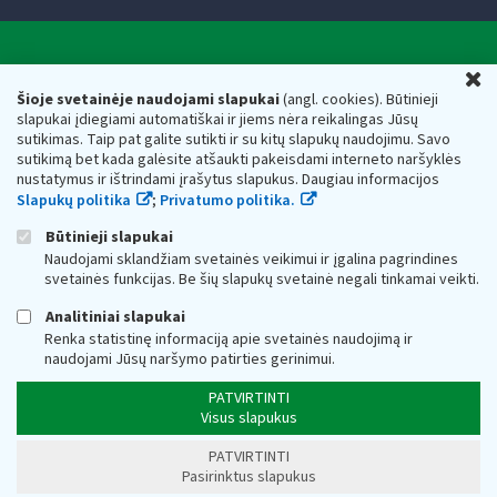
Valstybinė mokesčių inspekcija prie Lietuvos
U
Respublikos finansų ministerijos
Šioje svetainėje naudojami slapukai
(angl. cookies). Būtinieji
slapukai įdiegiami automatiškai ir jiems nėra reikalingas Jūsų
Biudžetinė įstaiga. Juridinio asmens kodas — 188659752,
sutikimas. Taip pat galite sutikti ir su kitų slapukų naudojimu. Savo
adresas: Vasario 16-osios g. 14, 01107 Vilnius, Lietuva, el.paštas:
sutikimą bet kada galėsite atšaukti pakeisdami interneto naršyklės
vmi@vmi.lt
, E. pristatymo dėžutės adresas 188659752
nustatymus ir ištrindami įrašytus slapukus. Daugiau informacijos
Duomenys apie Valstybinę mokesčių inspekciją prie Lietuvos
Slapukų politika
;
Privatumo politika.
Respublikos finansų ministerijos kaupiami ir saugomi Juridinių
asmenų registre
Būtinieji slapukai
Naudojami sklandžiam svetainės veikimui ir įgalina pagrindines
svetainės funkcijas. Be šių slapukų svetainė negali tinkamai veikti.
Analitiniai slapukai
Renka statistinę informaciją apie svetainės naudojimą ir
naudojami Jūsų naršymo patirties gerinimui.
PATVIRTINTI
Visus slapukus
PATVIRTINTI
Pasirinktus slapukus