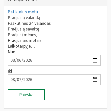
Bet kuriuo metu
Praėjusią valandą
Paskutines 24 valandas
Praėjusią savaitę
Praėjusį mėnesį
Praėjusiais metais
Laikotarpyje…
Nuo
Iki
Paieška