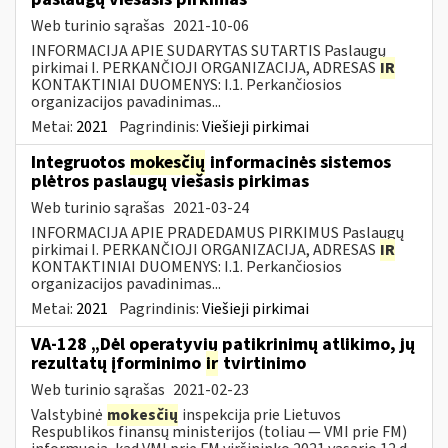
Web turinio sąrašas
2021-10-06
INFORMACIJA APIE SUDARYTAS SUTARTIS Paslaugų
pirkimai I. PERKANČIOJI ORGANIZACIJA, ADRESAS
IR
KONTAKTINIAI DUOMENYS: I.1. Perkančiosios
organizacijos pavadinimas...
Metai:
2021
Pagrindinis:
Viešieji pirkimai
Integruotos
mokesčių
informacinės sistemos
plėtros paslaugų viešasis pirkimas
Web turinio sąrašas
2021-03-24
INFORMACIJA APIE PRADEDAMUS PIRKIMUS Paslaugų
pirkimai I. PERKANČIOJI ORGANIZACIJA, ADRESAS
IR
KONTAKTINIAI DUOMENYS: I.1. Perkančiosios
organizacijos pavadinimas...
Metai:
2021
Pagrindinis:
Viešieji pirkimai
VA-128 „Dėl operatyvių patikrinimų atlikimo, jų
rezultatų įforminimo
ir
tvirtinimo
Web turinio sąrašas
2021-02-23
Valstybinė
mokesčių
inspekcija prie Lietuvos
Respublikos finansų ministerijos (toliau ― VMI prie FM)