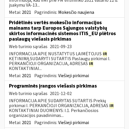
informuoja, kad VMI prie FM viršininko 2021 vasario 12 d.
įsakymu VA-13...
Metai:
2021
Pagrindinis:
Mokesčio naujiena
Pridėtinės vertės mokesčio informacijos
mainams tarp Europos Sąjungos valstybių
skirtos informacinės sistemos ITIS_EU plėtros
paslaugų viešasis pirkimas
Web turinio sąrašas
2021-09-23
INFORMACIJA APIE NUSTATYTUS LAIMĖTOJUS
IR
KETINIMĄ SUDARYTI SUTARTIS Paslaugų pirkimai I.
PERKANČIOJI ORGANIZACIJA, ADRESAS
IR
KONTAKTINIAI...
Metai:
2021
Pagrindinis:
Viešieji pirkimai
Programinės įrangos viešasis pirkimas
Web turinio sąrašas
2021-12-02
INFORMACIJA APIE SUDARYTAS SUTARTIS Prekių
pirkimai I. PERKANČIOJI ORGANIZACIJA, ADRESAS
IR
KONTAKTINIAI DUOMENYS: I.1. Perkančiosios
organizacijos pavadinimas...
Metai:
2021
Pagrindinis:
Viešieji pirkimai