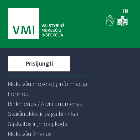
Prisijungti
Mokesčių mokėtojų informacija
Formos
Rinkmenos / Atviri duomenys
Skaičiuoklės ir pagalbininkai
Sąskaitos ir įmokų kodai
Mokesčių žinynas