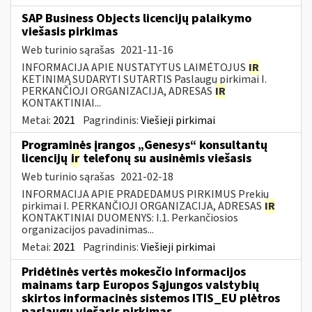
SAP Business Objects licencijų palaikymo
viešasis pirkimas
Web turinio sąrašas
2021-11-16
INFORMACIJA APIE NUSTATYTUS LAIMĖTOJUS
IR
KETINIMĄ SUDARYTI SUTARTIS Paslaugų pirkimai I.
PERKANČIOJI ORGANIZACIJA, ADRESAS
IR
KONTAKTINIAI...
Metai:
2021
Pagrindinis:
Viešieji pirkimai
Programinės įrangos „Genesys“ konsultantų
licencijų
ir
telefonų su ausinėmis viešasis
Web turinio sąrašas
2021-02-18
INFORMACIJA APIE PRADEDAMUS PIRKIMUS Prekių
pirkimai I. PERKANČIOJI ORGANIZACIJA, ADRESAS
IR
KONTAKTINIAI DUOMENYS: I.1. Perkančiosios
organizacijos pavadinimas...
Metai:
2021
Pagrindinis:
Viešieji pirkimai
Pridėtinės vertės mokesčio informacijos
mainams tarp Europos Sąjungos valstybių
skirtos informacinės sistemos ITIS_EU plėtros
paslaugų viešasis pirkimas