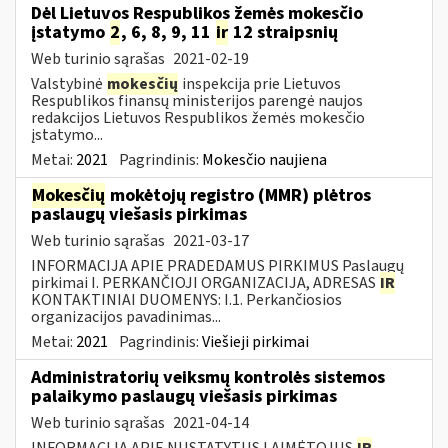
Dėl Lietuvos Respublikos žemės mokesčio
įstatymo
2
, 6, 8, 9, 11
ir
12 straipsnių
Web turinio sąrašas
2021-02-19
Valstybinė
mokesčių
inspekcija prie Lietuvos
Respublikos finansų ministerijos parengė naujos
redakcijos Lietuvos Respublikos žemės mokesčio
įstatymo...
Metai:
2021
Pagrindinis:
Mokesčio naujiena
Mokesčių
mokėtojų registro (MMR) plėtros
paslaugų viešasis pirkimas
Web turinio sąrašas
2021-03-17
INFORMACIJA APIE PRADEDAMUS PIRKIMUS Paslaugų
pirkimai I. PERKANČIOJI ORGANIZACIJA, ADRESAS
IR
KONTAKTINIAI DUOMENYS: I.1. Perkančiosios
organizacijos pavadinimas...
Metai:
2021
Pagrindinis:
Viešieji pirkimai
Administratorių veiksmų kontrolės sistemos
palaikymo paslaugų viešasis pirkimas
Web turinio sąrašas
2021-04-14
INFORMACIJA APIE NUSTATYTUS LAIMĖTOJUS
IR