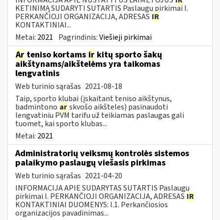
KETINIMĄ SUDARYTI SUTARTIS Paslaugų pirkimai I.
PERKANČIOJI ORGANIZACIJA, ADRESAS
IR
KONTAKTINIAI...
Metai:
2021
Pagrindinis:
Viešieji pirkimai
Ar
teniso kortams
ir
kitų sporto šakų
aikštynams/aikštelėms yra taikomas
lengvatinis
Web turinio sąrašas
2021-08-18
Taip, sporto klubai (įskaitant teniso aikštynus,
badmintono
ar
skvošo aikšteles) pasinaudoti
lengvatiniu PVM tarifu už teikiamas paslaugas gali
tuomet, kai sporto klubas...
Metai:
2021
Administratorių veiksmų kontrolės sistemos
palaikymo paslaugų viešasis pirkimas
Web turinio sąrašas
2021-04-20
INFORMACIJA APIE SUDARYTAS SUTARTIS Paslaugų
pirkimai I. PERKANČIOJI ORGANIZACIJA, ADRESAS
IR
KONTAKTINIAI DUOMENYS: I.1. Perkančiosios
organizacijos pavadinimas...