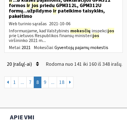
ir
...B klasės pajamoms, deklaracijos GPM312
formos
ir
jos
priedų GPM312L, GPM312U
formų...užpildymo
ir
pateikimo taisyklės,
pakeitimo
Web turinio sąrašas
2021-10-06
Informuojame, kad Valstybinės
mokesčių
inspekci
jos
prie Lietuvos Respublikos finansų ministeri
jos
viršininko 2021 m....
Metai:
2021
Mokesčiai:
Gyventojų pajamų mokestis
20 Įrašų(-ai)
Rodoma nuo 141 iki 160 iš 348 irašų.
1
...
7
8
9
...
18
APIE VMI