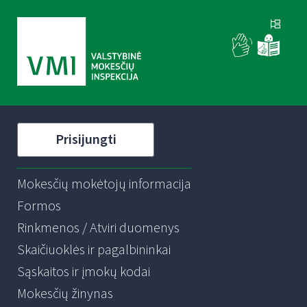
Prisijungti
Mokesčių mokėtojų informacija
Formos
Rinkmenos / Atviri duomenys
Skaičiuoklės ir pagalbininkai
Sąskaitos ir įmokų kodai
Mokesčių žinynas