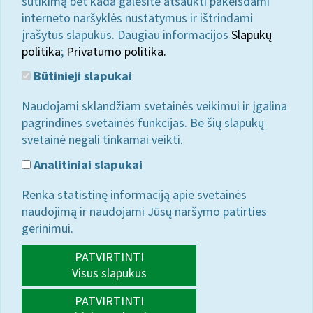
sutikimą bet kada galėsite atšaukti pakeisdami
interneto naršyklės nustatymus ir ištrindami
įrašytus slapukus. Daugiau informacijos
Slapukų
politika
;
Privatumo politika.
Būtinieji slapukai
Naudojami sklandžiam svetainės veikimui ir įgalina
pagrindines svetainės funkcijas. Be šių slapukų
svetainė negali tinkamai veikti.
Analitiniai slapukai
Renka statistinę informaciją apie svetainės
naudojimą ir naudojami Jūsų naršymo patirties
gerinimui.
PATVIRTINTI
Visus slapukus
PATVIRTINTI