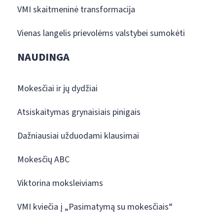
VMI skaitmeninė transformacija
Vienas langelis prievolėms valstybei sumokėti
NAUDINGA
Mokesčiai ir jų dydžiai
Atsiskaitymas grynaisiais pinigais
Dažniausiai užduodami klausimai
Mokesčių ABC
Viktorina moksleiviams
VMI kviečia į „Pasimatymą su mokesčiais“