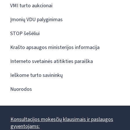
VMI turto aukcionai
Įmonių VDU palyginimas
STOP šešėliui
Krašto apsaugos ministerijos informacija
Interneto svetainės atitikties paraiška
Ieškome turto savininkų
Nuorodos
Konsultacijos mokesčių klausimais ir paslaugos
gyventojams: