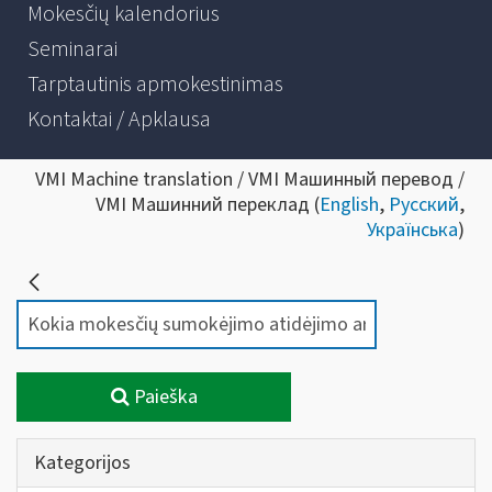
Mokesčių kalendorius
Seminarai
Tarptautinis apmokestinimas
Kontaktai / Apklausa
VMI Machine translation / VMI Машинный перевод /
VMI Машинний переклад (
English
,
Русский
,
Українська
)
Paieška
Kategorijos