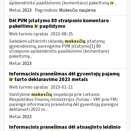
apibendrinto paaiškinimo (komentaro) pakeitimą
ir
...
Metai:
2023
Pagrindinis:
Mokesčio naujiena
Dėl PVM įstatymo 80 straipsnio komentaro
pakeitimo
ir
papildymo
Web turinio sąrašas
2023-08-25
Siekdami užtikrinti sklandų
mokesčių
įstatymų
įgyvendinimą, parengėme PVM įstatymo[1] 80
straipsnio apibendrinto paaiškinimo (komentaro)
pakeitimą...
Metai:
2023
Informacinis pranešimas dėl gyventojų pajamų
ir
turto deklaravimo 2023 metais
Web turinio sąrašas
2023-01-11
Valstybinė
mokesčių
inspekcija prie Lietuvos
Respublikos finansų ministerijos (toliau – VMI prie FM)
parengė informacinį pranešimą dėl gyventojų pareigos
deklaruoti 2022 m....
Metai:
2023
Informacinis pranešimas dėl atnaujinto leidinio