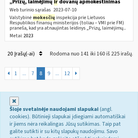
„Prizų, laimėjimų
ir
dovanų apmokestinimas
Web turinio sąrašas
2023-07-10
Valstybinė
mokesčių
inspekcija prie Lietuvos
Respublikos finansų ministerijos (toliau – VMI prie FM)
praneša, kad yra atnaujintas leidinys „Prizų, laimėjimų...
Metai:
2023
20 Įrašų(-ai)
Rodoma nuo 141 iki 160 iš 225 irašų.
1
...
7
8
9
...
12
Uždaryti
Šioje svetainėje naudojami slapukai
(angl.
cookies). Būtinieji slapukai įdiegiami automatiškai
ir jiems nėra reikalingas Jūsų sutikimas. Taip pat
galite sutikti ir su kitų slapukų naudojimu. Savo