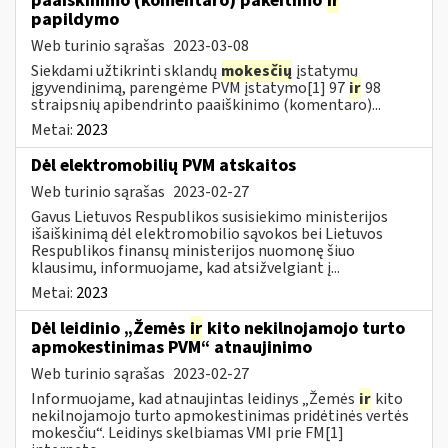
paaiškinimo (komentaro) pakeitimo
ir
papildymo
Web turinio sąrašas
2023-03-08
Siekdami užtikrinti sklandų
mokesčių
įstatymų
įgyvendinimą, parengėme PVM įstatymo[1] 97
ir
98
straipsnių apibendrinto paaiškinimo (komentaro)...
Metai:
2023
Dėl elektromobilių PVM atskaitos
Web turinio sąrašas
2023-02-27
Gavus Lietuvos Respublikos susisiekimo ministerijos
išaiškinimą dėl elektromobilio sąvokos bei Lietuvos
Respublikos finansų ministerijos nuomonę šiuo
klausimu, informuojame, kad atsižvelgiant į...
Metai:
2023
Dėl leidinio „Žemės
ir
kito nekilnojamojo turto
apmokestinimas PVM“ atnaujinimo
Web turinio sąrašas
2023-02-27
Informuojame, kad atnaujintas leidinys „Žemės
ir
kito
nekilnojamojo turto apmokestinimas pridėtinės vertės
mokesčiu“. Leidinys skelbiamas VMI prie FM[1]