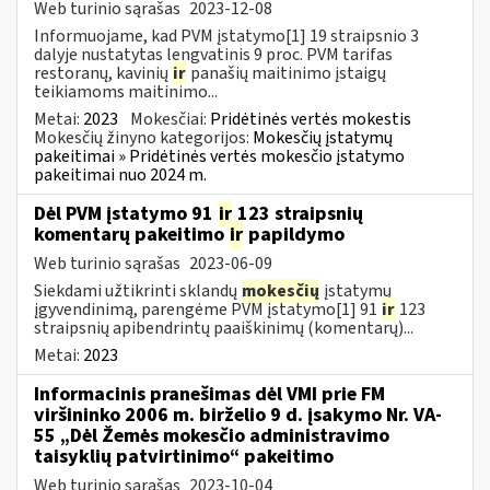
Web turinio sąrašas
2023-12-08
Informuojame, kad PVM įstatymo[1] 19 straipsnio 3
dalyje nustatytas lengvatinis 9 proc. PVM tarifas
restoranų, kavinių
ir
panašių maitinimo įstaigų
teikiamoms maitinimo...
Metai:
2023
Mokesčiai:
Pridėtinės vertės mokestis
Mokesčių žinyno kategorijos:
Mokesčių įstatymų
pakeitimai » Pridėtinės vertės mokesčio įstatymo
pakeitimai nuo 2024 m.
Dėl PVM įstatymo 91
ir
123 straipsnių
komentarų pakeitimo
ir
papildymo
Web turinio sąrašas
2023-06-09
Siekdami užtikrinti sklandų
mokesčių
įstatymų
įgyvendinimą, parengėme PVM įstatymo[1] 91
ir
123
straipsnių apibendrintų paaiškinimų (komentarų)...
Metai:
2023
Informacinis pranešimas dėl VMI prie FM
viršininko 2006 m. birželio 9 d. įsakymo Nr. VA-
55 „Dėl Žemės mokesčio administravimo
taisyklių patvirtinimo“ pakeitimo
Web turinio sąrašas
2023-10-04