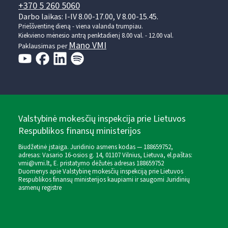
+370 5 260 5060
Darbo laikas: I-IV 8.00-17.00, V 8.00-15.45.
Prieššventinę dieną - viena valanda trumpiau.
Kiekvieno mėnesio antrą penktadienį 8.00 val. - 12.00 val.
Mano VMI
Paklausimas per
Valstybinė mokesčių inspekcija prie Lietuvos
Respublikos finansų ministerijos
Biudžetinė įstaiga. Juridinio asmens kodas — 188659752,
adresas: Vasario 16-osios g. 14, 01107 Vilnius, Lietuva, el.paštas:
vmi@vmi.lt
, E. pristatymo dėžutės adresas 188659752
Duomenys apie Valstybinę mokesčių inspekciją prie Lietuvos
Respublikos finansų ministerijos kaupiami ir saugomi Juridinių
asmenų registre