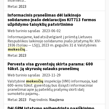
interneto...
Metai:
2023
Informacinis pranešimas dėl laikinojo
solidarumo įnašo deklaracijos KIT713 formos
užpildymo taisyklių patvirtinimo
Web turinio sąrašas
2023-06-02
Informuojame, kad atsižvelgiant į priimtą Lietuvos
Respublikos laikinojo solidarumo įnašo įstatymą Nr. XIV-
1936 (toliau — LSĮĮ), 2023 m. gegužės 31 d. Valstybinės
mokesčių
...
Metai:
2023
Pervesta visa gyventojų skirta parama: 600
tūkst. ją skyrusių sulauks pranešimų
Web turinio sąrašas
2023-11-29
Valstybinė
mokesčių
inspekcija (VMI) informuoja, kad
600-iems tūkst. gyventojų bus išsiųsti informaciniai
pranešimai apie jų pateiktų prašymų skirti dalį
sumokėto pajamų...
Metai:
2023
Pagrindinis:
Naujiena
Dėl GPM įstatymo apibendrinto paaiškinimo