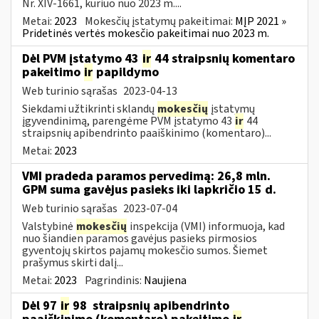
Nr. XIV-1661, kuriuo nuo 2023 m....
Metai:
2023
Mokesčių įstatymų pakeitimai:
MĮP 2021 »
Pridetinės vertės mokesčio pakeitimai nuo 2023 m.
Dėl PVM įstatymo 43
ir
44 straipsnių komentaro
pakeitimo
ir
papildymo
Web turinio sąrašas
2023-04-13
Siekdami užtikrinti sklandų
mokesčių
įstatymų
įgyvendinimą, parengėme PVM įstatymo 43
ir
44
straipsnių apibendrinto paaiškinimo (komentaro)...
Metai:
2023
VMI pradeda paramos pervedimą: 26,8 mln.
GPM suma gavėjus pasieks iki lapkričio 15 d.
Web turinio sąrašas
2023-07-04
Valstybinė
mokesčių
inspekcija (VMI) informuoja, kad
nuo šiandien paramos gavėjus pasieks pirmosios
gyventojų skirtos pajamų mokesčio sumos. Šiemet
prašymus skirti dalį...
Metai:
2023
Pagrindinis:
Naujiena
Dėl 97
ir
98 straipsnių apibendrinto