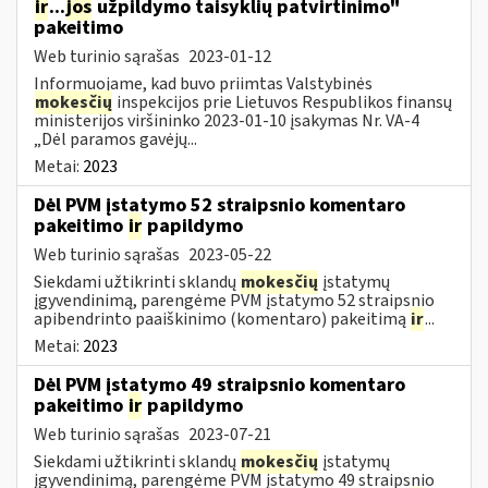
ir
...
jos
užpildymo taisyklių patvirtinimo"
pakeitimo
Web turinio sąrašas
2023-01-12
Informuojame, kad buvo priimtas Valstybinės
mokesčių
inspekcijos prie Lietuvos Respublikos finansų
ministerijos viršininko 2023-01-10 įsakymas Nr. VA-4
„Dėl paramos gavėjų...
Metai:
2023
Dėl PVM įstatymo 52 straipsnio komentaro
pakeitimo
ir
papildymo
Web turinio sąrašas
2023-05-22
Siekdami užtikrinti sklandų
mokesčių
įstatymų
įgyvendinimą, parengėme PVM įstatymo 52 straipsnio
apibendrinto paaiškinimo (komentaro) pakeitimą
ir
...
Metai:
2023
Dėl PVM įstatymo 49 straipsnio komentaro
pakeitimo
ir
papildymo
Web turinio sąrašas
2023-07-21
Siekdami užtikrinti sklandų
mokesčių
įstatymų
įgyvendinimą, parengėme PVM įstatymo 49 straipsnio