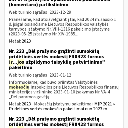
(komentaro) patikslinimo
Web turinio sąrašas
2023-12-29
Pranešame, kad atsižvelgiant į tai, kad 2024 m. sausio 1
d. įsigaliosiančiame Lietuvos Respublikos valstybės
tarnybos įstatymo Nr. VIII-1316 pakeitimo įstatyme
(2023-05-25 įstatymo Nr. XIV-1985...
Metai:
2023
Nr. 223 „Dėl prašymo grąžinti sumokėtą
pridėtinės vertės mokestį FR0428 formos
ir
...
jos
užpildymo taisyklių patvirtinimo"
pakeitimo
Web turinio sąrašas
2023-01-12
Informuojame, kad buvo priimtas Valstybinės
mokesčių
inspekcijos prie Lietuvos Respublikos finansų
ministerijos viršininko 2023-01-10 įsakymas Nr. VA-4
„Dėl paramos gavėjų...
Metai:
2023
Mokesčių įstatymų pakeitimai:
MĮP 2021 »
Pridetinės vertės mokesčio pakeitimai nuo 2023 m.
Nr. 223 „Dėl prašymo grąžinti sumokėtą
pridėtinės vertės mokestį FR0428 formos