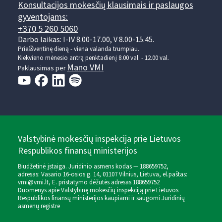
Konsultacijos mokesčių klausimais ir paslaugos
gyventojams:
+370 5 260 5060
Darbo laikas: I-IV 8.00-17.00, V 8.00-15.45.
Prieššventinę dieną - viena valanda trumpiau.
Kiekvieno mėnesio antrą penktadienį 8.00 val. - 12.00 val.
Mano VMI
Paklausimas per
Valstybinė mokesčių inspekcija prie Lietuvos
Respublikos finansų ministerijos
Biudžetinė įstaiga. Juridinio asmens kodas — 188659752,
adresas: Vasario 16-osios g. 14, 01107 Vilnius, Lietuva, el.paštas:
vmi@vmi.lt
, E. pristatymo dėžutės adresas 188659752
Duomenys apie Valstybinę mokesčių inspekciją prie Lietuvos
Respublikos finansų ministerijos kaupiami ir saugomi Juridinių
asmenų registre