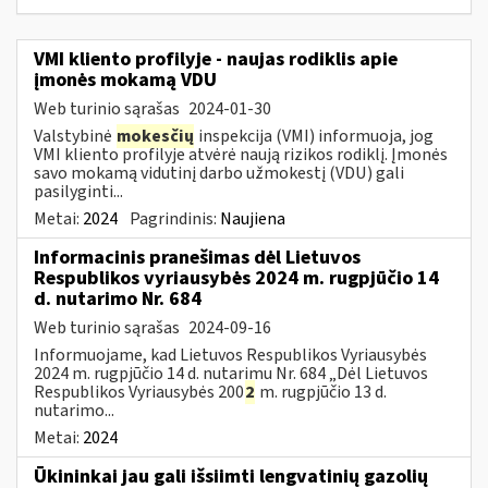
VMI kliento profilyje - naujas rodiklis apie
įmonės mokamą VDU
Web turinio sąrašas
2024-01-30
Valstybinė
mokesčių
inspekcija (VMI) informuoja, jog
VMI kliento profilyje atvėrė naują rizikos rodiklį. Įmonės
savo mokamą vidutinį darbo užmokestį (VDU) gali
pasilyginti...
Metai:
2024
Pagrindinis:
Naujiena
Informacinis pranešimas dėl Lietuvos
Respublikos vyriausybės 2024 m. rugpjūčio 14
d. nutarimo Nr. 684
Web turinio sąrašas
2024-09-16
Informuojame, kad Lietuvos Respublikos Vyriausybės
2024 m. rugpjūčio 14 d. nutarimu Nr. 684 „Dėl Lietuvos
Respublikos Vyriausybės 200
2
m. rugpjūčio 13 d.
nutarimo...
Metai:
2024
Ūkininkai jau gali išsiimti lengvatinių gazolių