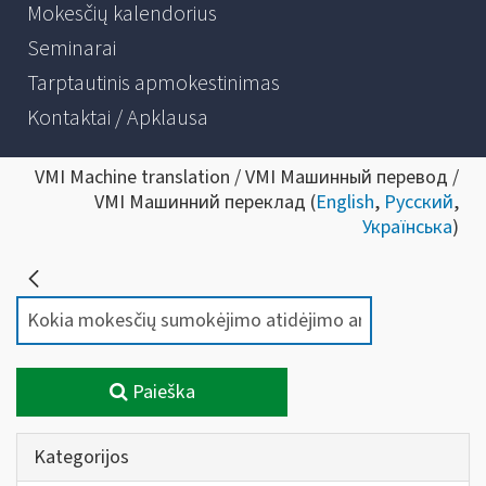
Mokesčių kalendorius
Seminarai
Tarptautinis apmokestinimas
Kontaktai / Apklausa
VMI Machine translation / VMI Машинный перевод /
VMI Машинний переклад (
English
,
Русский
,
Українська
)
Paieška
Kategorijos