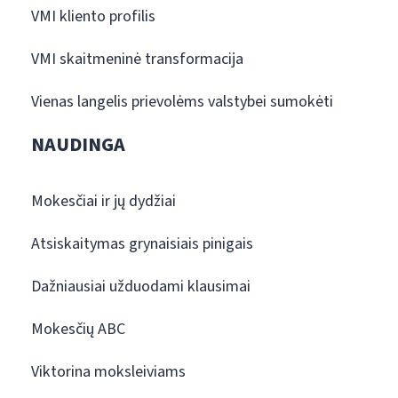
VMI kliento profilis
VMI skaitmeninė transformacija
Vienas langelis prievolėms valstybei sumokėti
NAUDINGA
Mokesčiai ir jų dydžiai
Atsiskaitymas grynaisiais pinigais
Dažniausiai užduodami klausimai
Mokesčių ABC
Viktorina moksleiviams