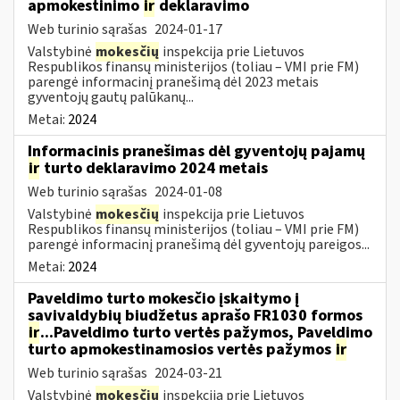
apmokestinimo
ir
deklaravimo
Web turinio sąrašas
2024-01-17
Valstybinė
mokesčių
inspekcija prie Lietuvos
Respublikos finansų ministerijos (toliau – VMI prie FM)
parengė informacinį pranešimą dėl 2023 metais
gyventojų gautų palūkanų...
Metai:
2024
Informacinis pranešimas dėl gyventojų pajamų
ir
turto deklaravimo 2024 metais
Web turinio sąrašas
2024-01-08
Valstybinė
mokesčių
inspekcija prie Lietuvos
Respublikos finansų ministerijos (toliau – VMI prie FM)
parengė informacinį pranešimą dėl gyventojų pareigos...
Metai:
2024
Paveldimo turto mokesčio įskaitymo į
savivaldybių biudžetus aprašo FR1030 formos
ir
...Paveldimo turto vertės pažymos, Paveldimo
turto apmokestinamosios vertės pažymos
ir
Web turinio sąrašas
2024-03-21
Valstybinė
mokesčių
inspekcija prie Lietuvos