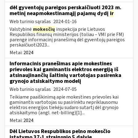
dėl gyventojų pareigos perskaičiuoti 2023 m.
metinį neapmokestinamąjį pajamų dydį
ir
Web turinio sąrašas
2024-01-16
Valstybinė
mokesčių
inspekcija prie Lietuvos
Respublikos finansų ministerijos (toliau – VMI prie FM)
parengė informacinį pranešimą dėl gyventojų pareigos
perskaičiuoti2023...
Metai:
2024
Informacinis pranešimas apie mokestines
prievoles kai gaminantis elektros energiją iš
atsinaujinančių šaltinių vartotojas pasirenka
grynojo atsiskaitymo modelį
Web turinio sąrašas
2024-07-05
Teikiame paaiškinimą apie mokestines prievoles kai
gaminantis vartotojas su pasirinktu nepriklausomu
elektros energijos tiekėju sudaro sutartį dėl grynojo
atsiskaitymo (angl. net-billing)[1]...
Metai:
2024
Dėl Lietuvos Respublikos pelno mokesčio
įstatymo 37-1 straipsnio 5 dalyje