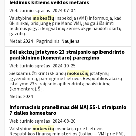
leidimus kitiems veiklos metams
Web turinio sąrašas
2024-07-04
Valstybinė
mokesčių
inspekcija (VMI) informuoja, kad
ūkininkai, prisijungę prie Mano VMI, jau gali išsiimti
leidimus įsigyti lengvatinių žemės ūkyje naudoti skirtų
gazolių...
Metai:
2024
Pagrindinis:
Naujiena
Dėl akcizų įstatymo 23 straipsnio apibendrinto
paaiškinimo (komentaro) parengimo
Web turinio sąrašas
2024-10-25
Siekdami užtikrinti sklandų
mokesčių
įstatymų
įgyvendinimą, parengėme Lietuvos Respublikos akcizų
įstatymo 23 straipsnio apibendrintą paaiškinimą
(komentarą). Šį...
Metai:
2024
Informacinis pranešimas dėl MAĮ 55-1 straipsnio
7 dalies komentaro
Web turinio sąrašas
2024-08-20
Valstybinė
mokesčių
inspekcija prie Lietuvos
Respublikos finansų ministerijos (toliau — VMI prie FM),