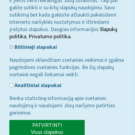
ir jiems nėra reikalingas Jūsų sutikimas. Taip pat
galite sutikti ir su kitų slapukų naudojimu. Savo
sutikimą bet kada galėsite atšaukti pakeisdami
interneto naršyklės nustatymus ir ištrindami
įrašytus slapukus. Daugiau informacijos
Slapukų
politika
;
Privatumo politika.
Būtinieji slapukai
Naudojami sklandžiam svetainės veikimui ir įgalina
pagrindines svetainės funkcijas. Be šių slapukų
svetainė negali tinkamai veikti.
Analitiniai slapukai
Renka statistinę informaciją apie svetainės
naudojimą ir naudojami Jūsų naršymo patirties
gerinimui.
PATVIRTINTI
Visus slapukus