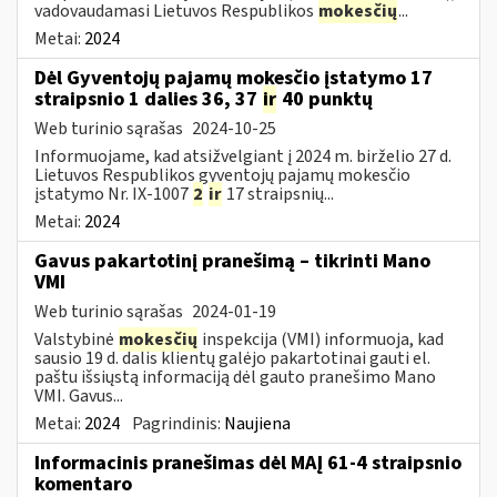
vadovaudamasi Lietuvos Respublikos
mokesčių
...
Metai:
2024
Dėl Gyventojų pajamų mokesčio įstatymo 17
straipsnio 1 dalies 36, 37
ir
40 punktų
Web turinio sąrašas
2024-10-25
Informuojame, kad atsižvelgiant į 2024 m. birželio 27 d.
Lietuvos Respublikos gyventojų pajamų mokesčio
įstatymo Nr. IX-1007
2
ir
17 straipsnių...
Metai:
2024
Gavus pakartotinį pranešimą – tikrinti Mano
VMI
Web turinio sąrašas
2024-01-19
Valstybinė
mokesčių
inspekcija (VMI) informuoja, kad
sausio 19 d. dalis klientų galėjo pakartotinai gauti el.
paštu išsiųstą informaciją dėl gauto pranešimo Mano
VMI. Gavus...
Metai:
2024
Pagrindinis:
Naujiena
Informacinis pranešimas dėl MAĮ 61-4 straipsnio
komentaro