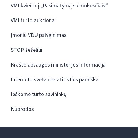
VMI kviečia į „Pasimatymą su mokesčiais“
VMI turto aukcionai
Įmonių VDU palyginimas
STOP šešėliui
Krašto apsaugos ministerijos informacija
Interneto svetainės atitikties paraiška
Ieškome turto savininkų
Nuorodos