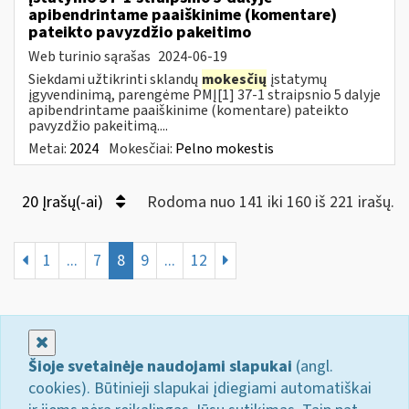
apibendrintame paaiškinime (komentare)
pateikto pavyzdžio pakeitimo
Web turinio sąrašas
2024-06-19
Siekdami užtikrinti sklandų
mokesčių
įstatymų
įgyvendinimą, parengėme PMĮ[1] 37-1 straipsnio 5 dalyje
apibendrintame paaiškinime (komentare) pateikto
pavyzdžio pakeitimą....
Metai:
2024
Mokesčiai:
Pelno mokestis
20 Įrašų(-ai)
Rodoma nuo 141 iki 160 iš 221 irašų.
1
...
7
8
9
...
12
Uždaryti
Šioje svetainėje naudojami slapukai
(angl.
cookies). Būtinieji slapukai įdiegiami automatiškai