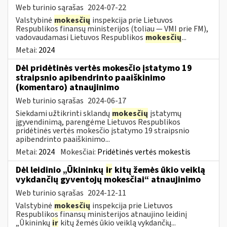
Web turinio sąrašas
2024-07-22
Valstybinė
mokesčių
inspekcija prie Lietuvos
Respublikos finansų ministerijos (toliau — VMI prie FM),
vadovaudamasi Lietuvos Respublikos
mokesčių
...
Metai:
2024
Dėl pridėtinės vertės mokesčio įstatymo 19
straipsnio apibendrinto paaiškinimo
(komentaro) atnaujinimo
Web turinio sąrašas
2024-06-17
Siekdami užtikrinti sklandų
mokesčių
įstatymų
įgyvendinimą, parengėme Lietuvos Respublikos
pridėtinės vertės mokesčio įstatymo 19 straipsnio
apibendrinto paaiškinimo...
Metai:
2024
Mokesčiai:
Pridėtinės vertės mokestis
Dėl leidinio „Ūkininkų
ir
kitų žemės ūkio veiklą
vykdančių gyventojų mokesčiai“ atnaujinimo
Web turinio sąrašas
2024-12-11
Valstybinė
mokesčių
inspekcija prie Lietuvos
Respublikos finansų ministerijos atnaujino leidinį
„Ūkininkų
ir
kitų žemės ūkio veiklą vykdančių...