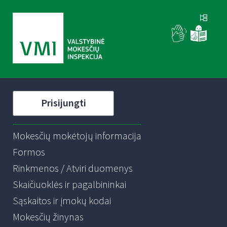
Prisijungti
Mokesčių mokėtojų informacija
Formos
Rinkmenos / Atviri duomenys
Skaičiuoklės ir pagalbininkai
Sąskaitos ir įmokų kodai
Mokesčių žinynas