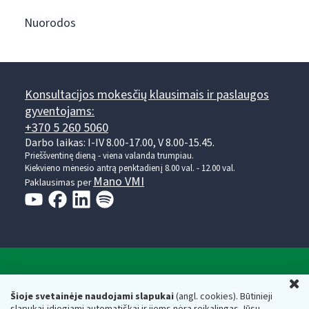
Nuorodos
Konsultacijos mokesčių klausimais ir paslaugos
gyventojams:
+370 5 260 5060
Darbo laikas: I-IV 8.00-17.00, V 8.00-15.45.
Prieššventinę dieną - viena valanda trumpiau.
Kiekvieno mėnesio antrą penktadienį 8.00 val. - 12.00 val.
Mano VMI
Paklausimas per
Valstybinė mokesčių inspekcija prie Lietuvos
U
Respublikos finansų ministerijos
Šioje svetainėje naudojami slapukai
(angl. cookies). Būtinieji
slapukai įdiegiami automatiškai ir jiems nėra reikalingas Jūsų