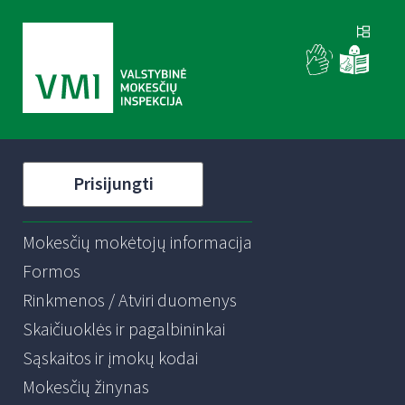
Prisijungti
Mokesčių mokėtojų informacija
Formos
Rinkmenos / Atviri duomenys
Skaičiuoklės ir pagalbininkai
Sąskaitos ir įmokų kodai
Mokesčių žinynas