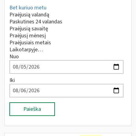
Bet kuriuo metu
Praėjusią valandą
Paskutines 24 valandas
Praėjusią savaitę
Praėjusį mėnesį
Praėjusiais metais
Laikotarpyje…
Nuo
Iki
Paieška