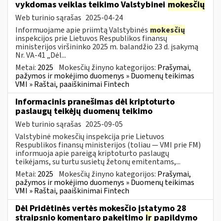
vykdomas veiklas teikimo Valstybinei
mokesčių
Web turinio sąrašas
2025-04-24
Informuojame apie priimtą Valstybinės
mokesčių
inspekcijos prie Lietuvos Respublikos finansų
ministerijos viršininko 2025 m. balandžio 23 d. įsakymą
Nr. VA-41 „Dėl...
Metai:
2025
Mokesčių žinyno kategorijos:
Prašymai,
pažymos ir mokėjimo duomenys » Duomenų teikimas
VMI » Raštai, paaiškinimai Fintech
Informacinis pranešimas dėl kriptoturto
paslaugų teikėjų duomenų teikimo
Web turinio sąrašas
2025-09-05
Valstybinė mokesčių inspekcija prie Lietuvos
Respublikos finansų ministerijos (toliau — VMI prie FM)
informuoja apie pareigą kriptoturto paslaugų
teikėjams, su turtu susietų žetonų emitentams,...
Metai:
2025
Mokesčių žinyno kategorijos:
Prašymai,
pažymos ir mokėjimo duomenys » Duomenų teikimas
VMI » Raštai, paaiškinimai Fintech
Dėl Pridėtinės vertės mokesčio įstatymo 28
straipsnio komentaro pakeitimo
ir
papildymo