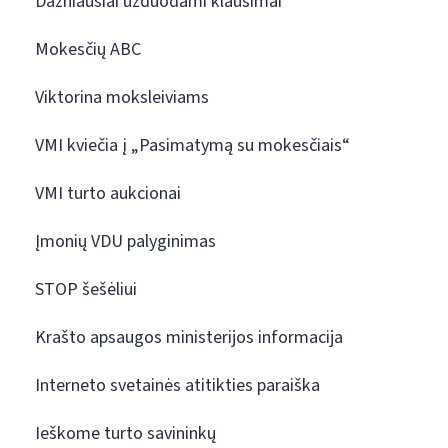
Dažniausiai užduodami klausimai
Mokesčių ABC
Viktorina moksleiviams
VMI kviečia į „Pasimatymą su mokesčiais“
VMI turto aukcionai
Įmonių VDU palyginimas
STOP šešėliui
Krašto apsaugos ministerijos informacija
Interneto svetainės atitikties paraiška
Ieškome turto savininkų