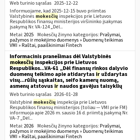
Web turinio sąrašas
2025-12-22
Informuojame, kad 2025-12-15 buvo priimtas
Valstybinės
mokesčių
inspekcijos prie Lietuvos
Respublikos finansų ministerijos viršininko įsakymas
įsakymą Nr. VA-124 „Dėl...
Metai:
2025
Mokesčių žinyno kategorijos:
Prašymai,
pažymos ir mokėjimo duomenys » Duomenų teikimas
VMI » Raštai, paaiškinimai Fintech
Informacinis pranešimas dėl Valstybinės
mokesčių
inspekcijos prie Lietuvos
Respublikos...VA-61 „Dėl finansų rinkos dalyvio
duomenų teikimo apie atidarytas
ir
uždarytas
visų...rūšių sąskaitas, seifo kamerų nuomą,
asmenų atstovus
ir
naudos gavėjus taisyklių
Web turinio sąrašas
2026-01-28
Valstybinė
mokesčių
inspekcija prie Lietuvos
Respublikos finansų ministerijos (toliau — VMI prie FM)
informuoja apie 2026 m. sausio 16 d. priimtą įsakymą Nr.
VA-7 „Dėl...
Metai:
2026
Mokesčių žinyno kategorijos:
Prašymai,
pažymos ir mokėjimo duomenys » Duomenų teikimas
VMI » Raštai, paaiškinimai Fintech