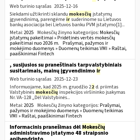
Web turinio sąrašas
2025-12-16
Siekdami užtikrinti sklandų
mokesčių
įstatymų
įgyvendinimą, parengėme
ir
suderinome su Lietuvos
bankų asociacija bei Lietuvos banku PVM įstatymo[1]...
Metai:
2025
Mokesčių žinyno kategorijos:
Mokesčių
įstatymų pakeitimai » Pridėtinės vertės mokesčių
pakeitimai nuo 2026 m.
Prašymai, pažymos ir
mokėjimo duomenys » Duomenų teikimas VMI » Raštai,
paaiškinimai Fintech
, susijusios su praneštinais tarpvalstybiniais
susitarimais, mainų įgyvendinimo
ir
Web turinio sąrašas
2025-12-23
Informuojame, kad 2025 m. gruodžio 2
2
d. priimtas
Valstybinės
mokesčių
inspekcijos viršininko įsakymas
Nr. VA-128 „Dėl Valstybinės...
Metai:
2025
Mokesčių žinyno kategorijos:
Prašymai,
pažymos ir mokėjimo duomenys » Duomenų teikimas
VMI » Raštai, paaiškinimai Fintech
Informacinis pranešimas dėl
Mokesčių
administravimo įstatymo 48 straipsnio
apibendrinto