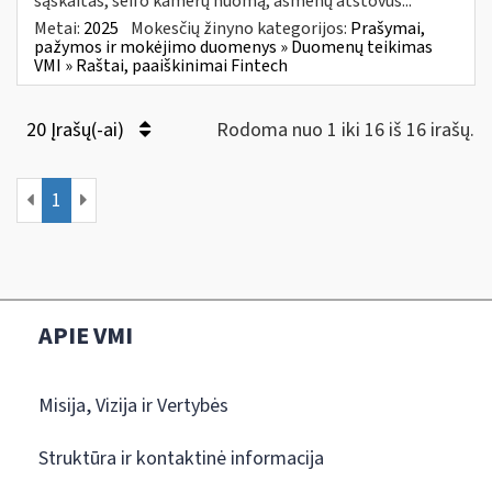
sąskaitas, seifo kamerų nuomą, asmenų atstovus...
Metai:
2025
Mokesčių žinyno kategorijos:
Prašymai,
pažymos ir mokėjimo duomenys » Duomenų teikimas
VMI » Raštai, paaiškinimai Fintech
20 Įrašų(-ai)
Rodoma nuo 1 iki 16 iš 16 irašų.
1
APIE VMI
Misija, Vizija ir Vertybės
Struktūra ir kontaktinė informacija