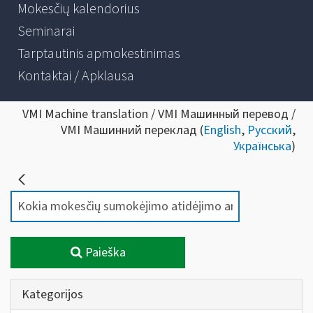
Mokesčių kalendorius
Seminarai
Tarptautinis apmokestinimas
Kontaktai / Apklausa
VMI Machine translation / VMI Машинный перевод /
VMI Машинний переклад (
English
,
Русский
,
Українська
)
Paieška
Kategorijos