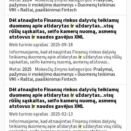
pažymos ir mokėjimo duomenys » Duomenų teikimas
VMI » Raštai, paaiškinimai Fintech
Dėl atnaujinto Finansų rinkos dalyvių teikiamų
duomenų apie atidarytas
ir
uždarytas...visų
rūšių sąskaitas, seifo kamerų nuomą, asmenų
atstovus
ir
naudos gavėjus XML
Web turinio sąrašas
2025-09-18
Informuojame, kad atnaujintas Finansų rinkos dalyvių
teikiamų duomenų apie atidarytas
ir
uždarytas visų rūšių
sąskaitas, seifo kamerų nuomą, asmenų atstovus...
Metai:
2025
Mokesčių žinyno kategorijos:
Prašymai,
pažymos ir mokėjimo duomenys » Duomenų teikimas
VMI » Raštai, paaiškinimai Fintech
Dėl atnaujinto Finansų rinkos dalyvių teikiamų
duomenų apie atidarytas
ir
uždarytas...visų
rūšių sąskaitas, seifo kamerų nuomą, asmenų
atstovus
ir
naudos gavėjus XML
Web turinio sąrašas
2025-02-13
Informuojame, kad atnaujintas Finansų rinkos dalyvių
teikiamų duomenų apie atidarytas
ir
uždarytas visų rūšių