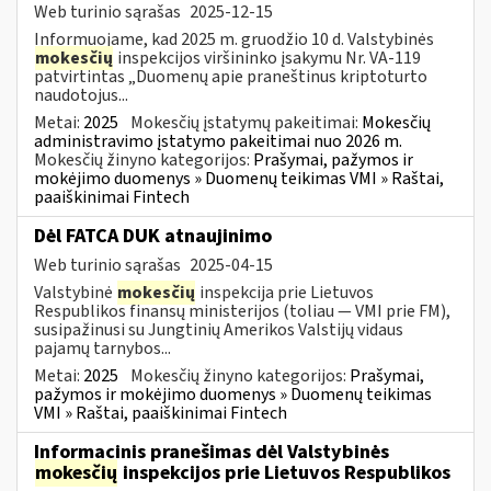
Web turinio sąrašas
2025-12-15
Informuojame, kad 2025 m. gruodžio 10 d. Valstybinės
mokesčių
inspekcijos viršininko įsakymu Nr. VA-119
patvirtintas „Duomenų apie praneštinus kriptoturto
naudotojus...
Metai:
2025
Mokesčių įstatymų pakeitimai:
Mokesčių
administravimo įstatymo pakeitimai nuo 2026 m.
Mokesčių žinyno kategorijos:
Prašymai, pažymos ir
mokėjimo duomenys » Duomenų teikimas VMI » Raštai,
paaiškinimai Fintech
Dėl FATCA DUK atnaujinimo
Web turinio sąrašas
2025-04-15
Valstybinė
mokesčių
inspekcija prie Lietuvos
Respublikos finansų ministerijos (toliau — VMI prie FM),
susipažinusi su Jungtinių Amerikos Valstijų vidaus
pajamų tarnybos...
Metai:
2025
Mokesčių žinyno kategorijos:
Prašymai,
pažymos ir mokėjimo duomenys » Duomenų teikimas
VMI » Raštai, paaiškinimai Fintech
Informacinis pranešimas dėl Valstybinės
mokesčių
inspekcijos prie Lietuvos Respublikos