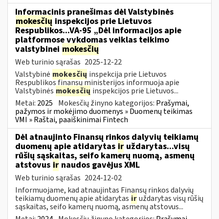
Informacinis pranešimas dėl Valstybinės
mokesčių
inspekcijos prie Lietuvos
Respublikos...VA-95 „Dėl informacijos apie
platformose vykdomas veiklas teikimo
valstybinei
mokesčių
Web turinio sąrašas
2025-12-22
Valstybinė
mokesčių
inspekcija prie Lietuvos
Respublikos finansų ministerijos informuoja apie
Valstybinės
mokesčių
inspekcijos prie Lietuvos...
Metai:
2025
Mokesčių žinyno kategorijos:
Prašymai,
pažymos ir mokėjimo duomenys » Duomenų teikimas
VMI » Raštai, paaiškinimai Fintech
Dėl atnaujinto Finansų rinkos dalyvių teikiamų
duomenų apie atidarytas
ir
uždarytas...visų
rūšių sąskaitas, seifo kamerų nuomą, asmenų
atstovus
ir
naudos gavėjus XML
Web turinio sąrašas
2024-12-02
Informuojame, kad atnaujintas Finansų rinkos dalyvių
teikiamų duomenų apie atidarytas
ir
uždarytas visų rūšių
sąskaitas, seifo kamerų nuomą, asmenų atstovus...
Metai:
2024
Mokesčių žinyno kategorijos:
Prašymai,