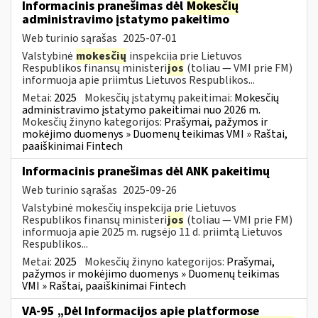
Informacinis pranešimas dėl
Mokesčių
administravimo įstatymo pakeitimo
Web turinio sąrašas
2025-07-01
Valstybinė
mokesčių
inspekcija prie Lietuvos
Respublikos finansų ministeri
jos
(toliau — VMI prie FM)
informuoja apie priimtus Lietuvos Respublikos...
Metai:
2025
Mokesčių įstatymų pakeitimai:
Mokesčių
administravimo įstatymo pakeitimai nuo 2026 m.
Mokesčių žinyno kategorijos:
Prašymai, pažymos ir
mokėjimo duomenys » Duomenų teikimas VMI » Raštai,
paaiškinimai Fintech
Informacinis pranešimas dėl ANK pakeitimų
Web turinio sąrašas
2025-09-26
Valstybinė mokesčių inspekcija prie Lietuvos
Respublikos finansų ministeri
jos
(toliau — VMI prie FM)
informuoja apie 2025 m. rugsėjo 11 d. priimtą Lietuvos
Respublikos...
Metai:
2025
Mokesčių žinyno kategorijos:
Prašymai,
pažymos ir mokėjimo duomenys » Duomenų teikimas
VMI » Raštai, paaiškinimai Fintech
VA-95 „Dėl Informacijos apie platformose