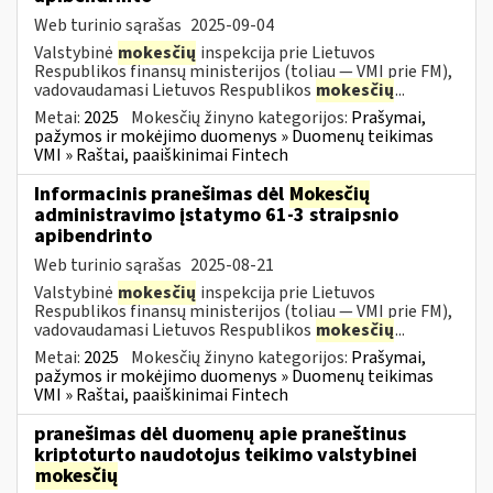
Web turinio sąrašas
2025-09-04
Valstybinė
mokesčių
inspekcija prie Lietuvos
Respublikos finansų ministerijos (toliau — VMI prie FM),
vadovaudamasi Lietuvos Respublikos
mokesčių
...
Metai:
2025
Mokesčių žinyno kategorijos:
Prašymai,
pažymos ir mokėjimo duomenys » Duomenų teikimas
VMI » Raštai, paaiškinimai Fintech
Informacinis pranešimas dėl
Mokesčių
administravimo įstatymo 61-3 straipsnio
apibendrinto
Web turinio sąrašas
2025-08-21
Valstybinė
mokesčių
inspekcija prie Lietuvos
Respublikos finansų ministerijos (toliau — VMI prie FM),
vadovaudamasi Lietuvos Respublikos
mokesčių
...
Metai:
2025
Mokesčių žinyno kategorijos:
Prašymai,
pažymos ir mokėjimo duomenys » Duomenų teikimas
VMI » Raštai, paaiškinimai Fintech
pranešimas dėl duomenų apie praneštinus
kriptoturto naudotojus teikimo valstybinei
mokesčių