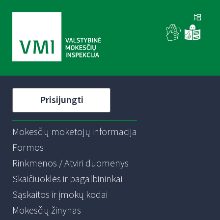
Prisijungti
Mokesčių mokėtojų informacija
Formos
Rinkmenos / Atviri duomenys
Skaičiuoklės ir pagalbininkai
Sąskaitos ir įmokų kodai
Mokesčių žinynas