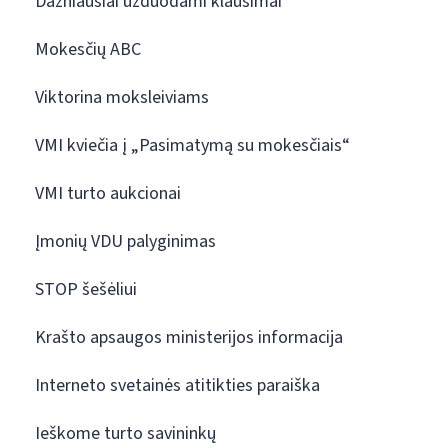
Dažniausiai užduodami klausimai
Mokesčių ABC
Viktorina moksleiviams
VMI kviečia į „Pasimatymą su mokesčiais“
VMI turto aukcionai
Įmonių VDU palyginimas
STOP šešėliui
Krašto apsaugos ministerijos informacija
Interneto svetainės atitikties paraiška
Ieškome turto savininkų