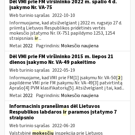
Dėl VMI prie FM viršininko 2022 m. spalio 4 d.
įsakymo Nr. VA-75
Web turinio sąrašas
2022-10-10
Informuojame, kad atsižvelgiant į 2022 m. rugsėjo 27 d.
priimtą Lietuvos Respublikos pridėtinės vertės
mokesčio įstatymo Nr. IX-751 papildymo 1253, 1254
straipsniais
ir
...
Metai:
2022
Pagrindinis:
Mokesčio naujiena
Dėl VMI prie FM viršininko 2015 m. liepos 21
dienos įsakymo Nr. VA-49 pakeitimo
Web turinio sąrašas
2022-05-19
Informuojame, kad VMI prie FM[1] įsakymu Nr. VA-50[
2
]
papildėme VMI prie FM įsakymu Nr. VA-49[3] patvirtintą
Aprašo[4] PVM klasifikatorių[5]. Atsižvelgiant į tai, kad...
Metai:
2022
Pagrindinis:
Mokesčio naujiena
Informacinis pranešimas dėl Lietuvos
Respublikos labdaros
ir
paramos įstatymo 7
straipsnio
Web turinio sąrašas
2022-06-20
Valstybinė
mokesčių
inspekcija prie Lietuvos