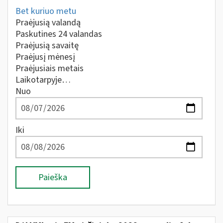
Bet kuriuo metu
Praėjusią valandą
Paskutines 24 valandas
Praėjusią savaitę
Praėjusį mėnesį
Praėjusiais metais
Laikotarpyje…
Nuo
Iki
Paieška