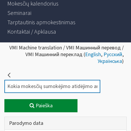
Mokesčių kalendorius
Seminarai
Tarptautinis apmokestinimas
Kontaktai / Apklausa
VMI Machine translation / VMI Машинный перевод /
VMI Машинний переклад (
English
,
Русский
,
Українська
)
Paieška
Parodymo data