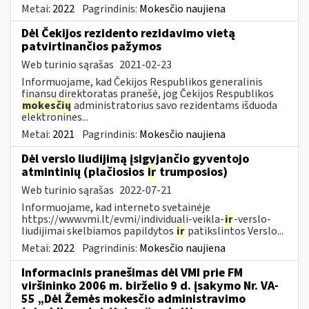
Metai:
2022
Pagrindinis:
Mokesčio naujiena
Dėl Čekijos rezidento rezidavimo vietą
patvirtinančios pažymos
Web turinio sąrašas
2021-02-23
Informuojame, kad Čekijos Respublikos generalinis
finansų direktoratas pranešė, jog Čekijos Respublikos
mokesčių
administratorius savo rezidentams išduoda
elektronines...
Metai:
2021
Pagrindinis:
Mokesčio naujiena
Dėl verslo liudijimą įsigyjančio gyventojo
atmintinių (plačiosios
ir
trumposios)
Web turinio sąrašas
2022-07-21
Informuojame, kad interneto svetainėje
https://www.vmi.lt/evmi/individuali-veikla-
ir
-verslo-
liudijimai skelbiamos papildytos
ir
patikslintos Verslo...
Metai:
2022
Pagrindinis:
Mokesčio naujiena
Informacinis pranešimas dėl VMI prie FM
viršininko 2006 m. birželio 9 d. įsakymo Nr. VA-
55 „Dėl Žemės mokesčio administravimo