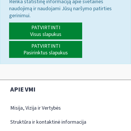
Renka statistinę informaciją apie svetainės
naudojimą ir naudojami Jūsų naršymo patirties
gerinimui.
PATVIRTINTI
Visus slapukus
PATVIRTINTI
Pasirinktus slapukus
APIE VMI
Misija, Vizija ir Vertybės
Struktūra ir kontaktinė informacija