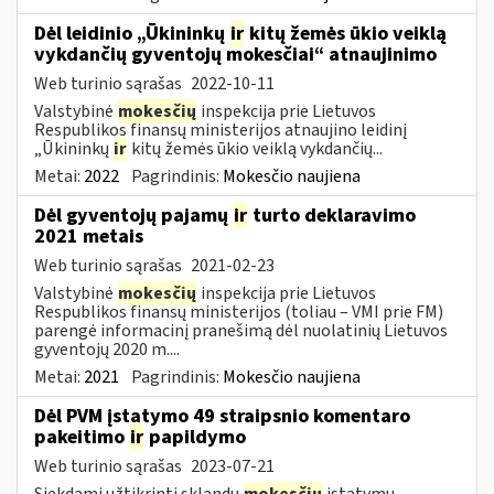
Dėl leidinio „Ūkininkų
ir
kitų žemės ūkio veiklą
vykdančių gyventojų mokesčiai“ atnaujinimo
Web turinio sąrašas
2022-10-11
Valstybinė
mokesčių
inspekcija prie Lietuvos
Respublikos finansų ministerijos atnaujino leidinį
„Ūkininkų
ir
kitų žemės ūkio veiklą vykdančių...
Metai:
2022
Pagrindinis:
Mokesčio naujiena
Dėl gyventojų pajamų
ir
turto deklaravimo
2021 metais
Web turinio sąrašas
2021-02-23
Valstybinė
mokesčių
inspekcija prie Lietuvos
Respublikos finansų ministerijos (toliau – VMI prie FM)
parengė informacinį pranešimą dėl nuolatinių Lietuvos
gyventojų 2020 m....
Metai:
2021
Pagrindinis:
Mokesčio naujiena
Dėl PVM įstatymo 49 straipsnio komentaro
pakeitimo
ir
papildymo
Web turinio sąrašas
2023-07-21
Siekdami užtikrinti sklandų
mokesčių
įstatymų