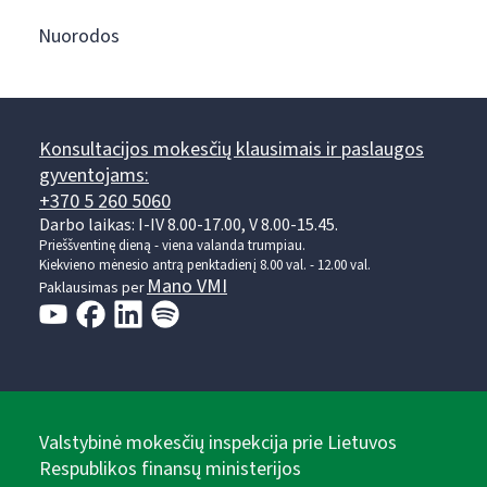
Nuorodos
Konsultacijos mokesčių klausimais ir paslaugos
gyventojams:
+370 5 260 5060
Darbo laikas: I-IV 8.00-17.00, V 8.00-15.45.
Prieššventinę dieną - viena valanda trumpiau.
Kiekvieno mėnesio antrą penktadienį 8.00 val. - 12.00 val.
Mano VMI
Paklausimas per
Valstybinė mokesčių inspekcija prie Lietuvos
Respublikos finansų ministerijos