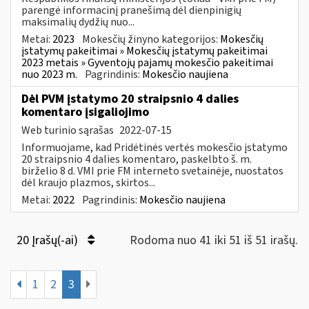
parengė informacinį pranešimą dėl dienpinigių
maksimalių dydžių nuo...
Metai:
2023
Mokesčių žinyno kategorijos:
Mokesčių
įstatymų pakeitimai » Mokesčių įstatymų pakeitimai
2023 metais » Gyventojų pajamų mokesčio pakeitimai
nuo 2023 m.
Pagrindinis:
Mokesčio naujiena
Dėl PVM įstatymo 20 straipsnio 4 dalies
komentaro įsigaliojimo
Web turinio sąrašas
2022-07-15
Informuojame, kad Pridėtinės vertės mokesčio įstatymo
20 straipsnio 4 dalies komentaro, paskelbto š. m.
birželio 8 d. VMI prie FM interneto svetainėje, nuostatos
dėl kraujo plazmos, skirtos...
Metai:
2022
Pagrindinis:
Mokesčio naujiena
20 Įrašų(-ai)
Rodoma nuo 41 iki 51 iš 51 irašų.
1
2
3