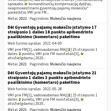
sąnaudos
ir
komandiruočių kompensacijų dydžiai,
neapmokestinami gyventojų pajamų mokesčiu“
paskelbtas VMI prie FM...
Metai:
2022
Pagrindinis:
Mokesčio naujiena
Dėl Gyventojų pajamų mokesčio įstatymo 17
straipsnio 1 dalies 18 punkto apibendrinto
paaiškinimo (komentaro) pakeitimo
Web turinio sąrašas
2021-04-09
VMI prie FM[1], vadovaudamasi MAĮ[
2
] 25 straipsnio 1
dalies
2
punktu, VMI prie FM nuostatais[3],
ir
atsižvelgdama į 2020...
Metai:
2021
Pagrindinis:
Mokesčio naujiena
Dėl Gyventojų pajamų mokesčio įstatymo 21
straipsnio 1 dalies 3 punkto apibendrinto
paaiškinimo (komentaro) pakeitimo
Web turinio sąrašas
2021-05-28
VMI prie FM[1], vadovaudamasi MAĮ[
2
] 25 straipsnio 1
dalies
2
punktu, VMI prie FM nuostatais[3],
ir
atsižvelgdama į 2020...
Metai:
2021
Pagrindinis:
Mokesčio naujiena