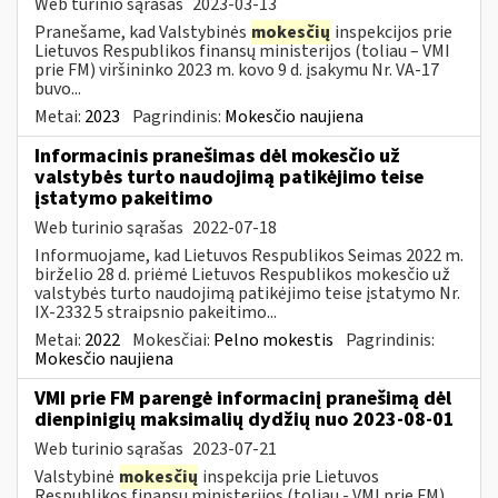
Web turinio sąrašas
2023-03-13
Pranešame, kad Valstybinės
mokesčių
inspekcijos prie
Lietuvos Respublikos finansų ministerijos (toliau – VMI
prie FM) viršininko 2023 m. kovo 9 d. įsakymu Nr. VA-17
buvo...
Metai:
2023
Pagrindinis:
Mokesčio naujiena
Informacinis pranešimas dėl mokesčio už
valstybės turto naudojimą patikėjimo teise
įstatymo pakeitimo
Web turinio sąrašas
2022-07-18
Informuojame, kad Lietuvos Respublikos Seimas 2022 m.
birželio 28 d. priėmė Lietuvos Respublikos mokesčio už
valstybės turto naudojimą patikėjimo teise įstatymo Nr.
IX-2332 5 straipsnio pakeitimo...
Metai:
2022
Mokesčiai:
Pelno mokestis
Pagrindinis:
Mokesčio naujiena
VMI prie FM parengė informacinį pranešimą dėl
dienpinigių maksimalių dydžių nuo 2023-08-01
Web turinio sąrašas
2023-07-21
Valstybinė
mokesčių
inspekcija prie Lietuvos
Respublikos finansų ministerijos (toliau - VMI prie FM)