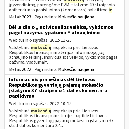
įgyvendinimą, parengėme PVM įstatymo 49 straipsnio
apibendrinto paaiškinimo (komentaro) pakeitimą
ir
...
Metai:
2023
Pagrindinis:
Mokesčio naujiena
Dėl leidinio „Individualios veiklos, vykdomos
pagal pažymą, ypatumai“ atnaujinimo
Web turinio sąrašas
2022-11-25
Valstybinė
mokesčių
inspekcija prie Lietuvos
Respublikos finansų ministerijos informuoja, jog
atnaujino leidinį „Individualios veiklos, vykdomos pagal
pažymą, ypatumai“...
Metai:
2022
Pagrindinis:
Mokesčio naujiena
Informacinis pranešimas dėl Lietuvos
Respublikos gyventojų pajamų mokesčio
įstatymo 37 straipsnio 1 dalies komentaro
papildymo
Web turinio sąrašas
2022-10-25
Valstybinė
mokesčių
inspekcija prie Lietuvos
Respublikos finansų ministerijos papildė Lietuvos
Respublikos gyventojų pajamų mokesčio įstatymo 37
str. 1 dalies komentaro 2.4...