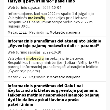
taisyklių patvirtinimo“ pakeitimo
Web turinio sąrašas
2022-10-04
Informuojame, kad nuo 2022 m. spalio 1 d. įsigaliojo
Valstybinės
mokesčių
inspekcijos prie Lietuvos
Respublikos finansų ministerijos viršininko 2022 m.
rugsėjo 30 d....
Metai:
2022
Pagrindinis:
Mokesčio naujiena
Informacinis pranešimas dėl atnaujinto leidinio
„Gyventojo pajamų mokesčio dalis – paramai“
Web turinio sąrašas
2022-10-10
Valstybinė
mokesčių
inspekcija prie Lietuvos
Respublikos finansų ministerijos (toliau – VMI prie FM)
parengė informacinį pranešimą dėl atnaujinto leidinio
„Gyventojo pajamų...
Metai:
2022
Pagrindinis:
Mokesčio naujiena
Informacinis pranešimas dėl Galutinai
išvykstančio iš Lietuvos gyventojo pajamoms
taikomos metinio neapmokestinamojo pajamų
dydžio dalies apskaičiavimo aprašo
patvirtinimo