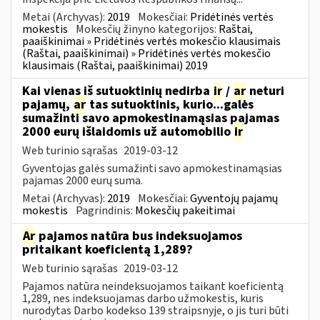
Metai (Archyvas):
2019
Mokesčiai:
Pridėtinės vertės
mokestis
Mokesčių žinyno kategorijos:
Raštai,
paaiškinimai » Pridėtinės vertės mokesčio klausimais
(Raštai, paaiškinimai) » Pridėtinės vertės mokesčio
klausimais (Raštai, paaiškinimai) 2019
Kai vienas iš sutuoktinių nedirba
ir
/
ar
neturi
pajamų,
ar
tas sutuoktinis, kurio...galės
sumažinti savo apmokestinamąsias pajamas
2000 eurų išlaidomis už automobilio
ir
Web turinio sąrašas
2019-03-12
Gyventojas galės sumažinti savo apmokestinamąsias
pajamas 2000 eurų suma.
Metai (Archyvas):
2019
Mokesčiai:
Gyventojų pajamų
mokestis
Pagrindinis:
Mokesčių pakeitimai
Ar
pajamos natūra bus indeksuojamos
pritaikant koeficientą 1,289?
Web turinio sąrašas
2019-03-12
Pajamos natūra neindeksuojamos taikant koeficientą
1,289, nes indeksuojamas darbo užmokestis, kuris
nurodytas Darbo kodekso 139 straipsnyje, o jis turi būti