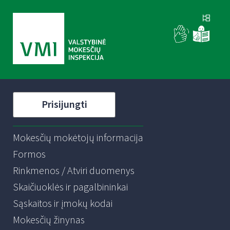
Prisijungti
Mokesčių mokėtojų informacija
Formos
Rinkmenos / Atviri duomenys
Skaičiuoklės ir pagalbininkai
Sąskaitos ir įmokų kodai
Mokesčių žinynas