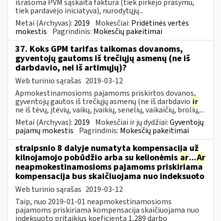
išrašoma PVM sąskaita faktūra (tiek pirkėjo prašymu,
tiek pardavėjo iniciatyva), nurodytųjų...
Metai (Archyvas):
2019
Mokesčiai:
Pridėtinės vertės
mokestis
Pagrindinis:
Mokesčių pakeitimai
37. Koks GPM tarifas taikomas dovanoms,
gyventojų gautoms iš trečiųjų asmenų (ne iš
darbdavio, nei iš artimųjų)?
Web turinio sąrašas
2019-03-12
Apmokestinamosioms pajamoms priskirtos dovanos,
gyventojų gautos iš trečiųjų asmenų (ne iš darbdavio
ir
ne iš tėvų, įtėvių, vaikų, įvaikių, senelių, vaikaičių, brolių,...
Metai (Archyvas):
2019
Mokesčiai ir jų dydžiai:
Gyventojų
pajamų mokestis
Pagrindinis:
Mokesčių pakeitimai
straipsnio 8 dalyje numatyta kompensacija už
kilnojamojo pobūdžio arba su kelionėmis
ar
...
Ar
neapmokestinamosioms pajamoms priskiriama
kompensacija bus skaičiuojama nuo indeksuoto
Web turinio sąrašas
2019-03-12
Taip, nuo 2019-01-01 neapmokestinamosioms
pajamoms priskiriama kompensacija skaičiuojama nuo
indeksuoto pritaikius koeficientą 1,289 darbo