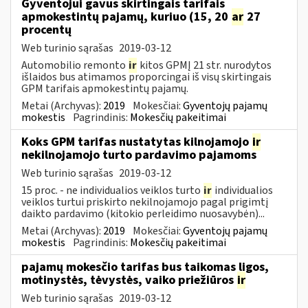
Gyventojui gavus skirtingais tarifais
apmokestintų pajamų, kuriuo (15, 20
ar
27
procentų
Web turinio sąrašas
2019-03-12
Automobilio remonto
ir
kitos GPMĮ 21 str. nurodytos
išlaidos bus atimamos proporcingai iš visų skirtingais
GPM tarifais apmokestintų pajamų.
Metai (Archyvas):
2019
Mokesčiai:
Gyventojų pajamų
mokestis
Pagrindinis:
Mokesčių pakeitimai
Koks GPM tarifas nustatytas kilnojamojo
ir
nekilnojamojo turto pardavimo pajamoms
Web turinio sąrašas
2019-03-12
15 proc. - ne individualios veiklos turto
ir
individualios
veiklos turtui priskirto nekilnojamojo pagal prigimtį
daikto pardavimo (kitokio perleidimo nuosavybėn)...
Metai (Archyvas):
2019
Mokesčiai:
Gyventojų pajamų
mokestis
Pagrindinis:
Mokesčių pakeitimai
pajamų mokesčio tarifas bus taikomas ligos,
motinystės, tėvystės, vaiko priežiūros
ir
Web turinio sąrašas
2019-03-12