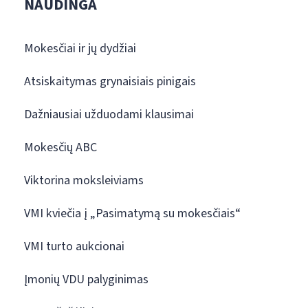
NAUDINGA
Mokesčiai ir jų dydžiai
Atsiskaitymas grynaisiais pinigais
Dažniausiai užduodami klausimai
Mokesčių ABC
Viktorina moksleiviams
VMI kviečia į „Pasimatymą su mokesčiais“
VMI turto aukcionai
Įmonių VDU palyginimas