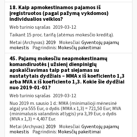
18. Kaip apmokestinamos pajamos iš
įregistruotos (pagal pažymą vykdomos)
individualios veiklos?
Web turinio sąrašas
2019-03-12
Taikant 15 proc. tarifą (atėmus mokesčio kreditą).
Metai (Archyvas):
2019
Mokesčiai:
Gyventojų pajamų
mokestis
Pagrindinis:
Mokesčių pakeitimai
45. Pajamų mokesčiu neapmokestinamų
komandiruotės į užsienį dienpinigių
apskaičiavimas taip pat siejamas su
nustatytais dydžiais – MMA x iš koeficiento 1,3
arba MVA x iš koeficiento 1,3. Kokie šie dydžiai
nuo 2019-01-01?
Web turinio sąrašas
2019-03-12
Nuo 2019 m. sausio 1 d.: MMA (minimalioji mėnesinė
alga) yra 555 Eur, o dydis (MMA x 1,3) = 721,50 Eur; MVA
(minimalusis valandinis atlygis) yra 3,39 Eur, o dydis
(MVA x 1,3) = 4,407 Eur.
Metai (Archyvas):
2019
Mokesčiai:
Gyventojų pajamų
mokestis
Pagrindinis:
Mokesčių pakeitimai