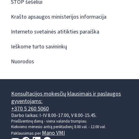
STOP šešėliui
Krašto apsaugos ministerijos informacija
Interneto svetainės atitikties paraiška
Ieškome turto savininkų
Nuorodos
Konsultacijos mokesčių klausimais ir paslaugos
gyventojams:
+370 5 260 5060
Darbo laikas: I-IV 8.00-17.00, V 8.00-15.45.
Prieššventinę dieną - viena valanda trumpiau.
Kiekvieno mėnesio antrą penktadienį 8.00 val. - 12.00 val.
Mano VMI
Paklausimas per