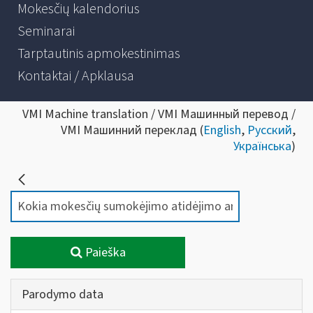
Mokesčių kalendorius
Seminarai
Tarptautinis apmokestinimas
Kontaktai / Apklausa
VMI Machine translation / VMI Машинный перевод /
VMI Машинний переклад (
English
,
Русский
,
Українська
)
Paieška
Parodymo data