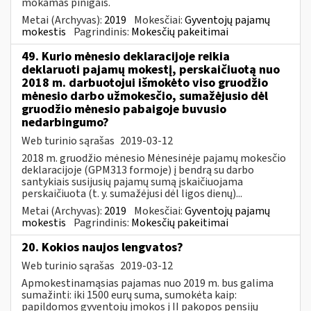
mokamas pinigais.
Metai (Archyvas):
2019
Mokesčiai:
Gyventojų pajamų
mokestis
Pagrindinis:
Mokesčių pakeitimai
49. Kurio mėnesio deklaracijoje reikia
deklaruoti pajamų mokestį, perskaičiuotą nuo
2018 m. darbuotojui išmokėto viso gruodžio
mėnesio darbo užmokesčio, sumažėjusio dėl
gruodžio mėnesio pabaigoje buvusio
nedarbingumo?
Web turinio sąrašas
2019-03-12
2018 m. gruodžio mėnesio Mėnesinėje pajamų mokesčio
deklaracijoje (GPM313 formoje) į bendrą su darbo
santykiais susijusių pajamų sumą įskaičiuojama
perskaičiuota (t. y. sumažėjusi dėl ligos dienų)...
Metai (Archyvas):
2019
Mokesčiai:
Gyventojų pajamų
mokestis
Pagrindinis:
Mokesčių pakeitimai
20. Kokios naujos lengvatos?
Web turinio sąrašas
2019-03-12
Apmokestinamąsias pajamas nuo 2019 m. bus galima
sumažinti: iki 1500 eurų suma, sumokėta kaip:
papildomos gyventojų įmokos į II pakopos pensijų