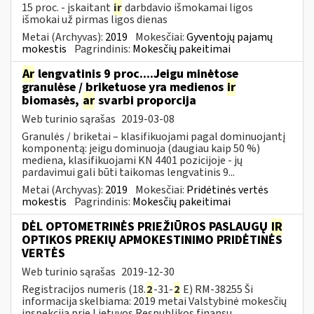
15 proc. - įskaitant
ir
darbdavio išmokamai ligos
išmokai už pirmas ligos dienas
Metai (Archyvas):
2019
Mokesčiai:
Gyventojų pajamų
mokestis
Pagrindinis:
Mokesčių pakeitimai
Ar
lengvatinis 9 proc....Jeigu minėtose
granulėse / briketuose yra medienos
ir
biomasės,
ar
svarbi proporcija
Web turinio sąrašas
2019-03-08
Granulės / briketai – klasifikuojami pagal dominuojantį
komponentą: jeigu dominuoja (daugiau kaip 50 %)
mediena, klasifikuojami KN 4401 pozicijoje - jų
pardavimui gali būti taikomas lengvatinis 9...
Metai (Archyvas):
2019
Mokesčiai:
Pridėtinės vertės
mokestis
Pagrindinis:
Mokesčių pakeitimai
DĖL OPTOMETRINĖS PRIEŽIŪROS PASLAUGŲ
IR
OPTIKOS PREKIŲ APMOKESTINIMO PRIDĖTINĖS
VERTĖS
Web turinio sąrašas
2019-12-30
Registracijos numeris (18.
2
-31-
2
E) RM-38255 Ši
informacija skelbiama: 2019 metai Valstybinė mokesčių
inspekcija prie Lietuvos Respublikos finansų...