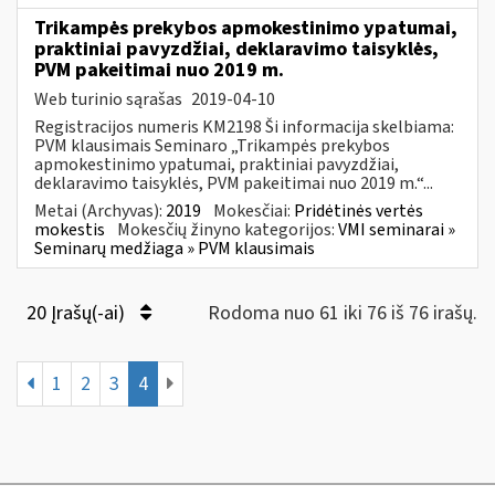
Trikampės prekybos apmokestinimo ypatumai,
praktiniai pavyzdžiai, deklaravimo taisyklės,
PVM pakeitimai nuo 2019 m.
Web turinio sąrašas
2019-04-10
Registracijos numeris KM2198 Ši informacija skelbiama:
PVM klausimais Seminaro „Trikampės prekybos
apmokestinimo ypatumai, praktiniai pavyzdžiai,
deklaravimo taisyklės, PVM pakeitimai nuo 2019 m.“...
Metai (Archyvas):
2019
Mokesčiai:
Pridėtinės vertės
mokestis
Mokesčių žinyno kategorijos:
VMI seminarai »
Seminarų medžiaga » PVM klausimais
20 Įrašų(-ai)
Rodoma nuo 61 iki 76 iš 76 irašų.
1
2
3
4