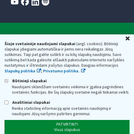
Valstybinė mokesčių inspekcija prie Lietuvos
U
Respublikos finansų ministerijos
Šioje svetainėje naudojami slapukai
(angl. cookies). Būtinieji
slapukai įdiegiami automatiškai ir jiems nėra reikalingas Jūsų
Biudžetinė įstaiga. Juridinio asmens kodas — 188659752,
sutikimas. Taip pat galite sutikti ir su kitų slapukų naudojimu. Savo
adresas: Vasario 16-osios g. 14, 01107 Vilnius, Lietuva, el.paštas:
sutikimą bet kada galėsite atšaukti pakeisdami interneto naršyklės
vmi@vmi.lt
, E. pristatymo dėžutės adresas 188659752
nustatymus ir ištrindami įrašytus slapukus. Daugiau informacijos
Duomenys apie Valstybinę mokesčių inspekciją prie Lietuvos
Slapukų politika
;
Privatumo politika.
Respublikos finansų ministerijos kaupiami ir saugomi Juridinių
asmenų registre
Būtinieji slapukai
Naudojami sklandžiam svetainės veikimui ir įgalina pagrindines
svetainės funkcijas. Be šių slapukų svetainė negali tinkamai veikti.
Analitiniai slapukai
Renka statistinę informaciją apie svetainės naudojimą ir
naudojami Jūsų naršymo patirties gerinimui.
PATVIRTINTI
Visus slapukus