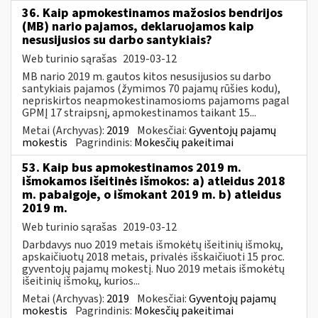
36. Kaip apmokestinamos mažosios bendrijos
(MB) nario pajamos, deklaruojamos kaip
nesusijusios su darbo santykiais?
Web turinio sąrašas
2019-03-12
MB nario 2019 m. gautos kitos nesusijusios su darbo
santykiais pajamos (žymimos 70 pajamų rūšies kodu),
nepriskirtos neapmokestinamosioms pajamoms pagal
GPMĮ 17 straipsnį, apmokestinamos taikant 15...
Metai (Archyvas):
2019
Mokesčiai:
Gyventojų pajamų
mokestis
Pagrindinis:
Mokesčių pakeitimai
53. Kaip bus apmokestinamos 2019 m.
išmokamos išeitinės išmokos: a) atleidus 2018
m. pabaigoje, o išmokant 2019 m. b) atleidus
2019 m.
Web turinio sąrašas
2019-03-12
Darbdavys nuo 2019 metais išmokėtų išeitinių išmokų,
apskaičiuotų 2018 metais, privalės išskaičiuoti 15 proc.
gyventojų pajamų mokestį. Nuo 2019 metais išmokėtų
išeitinių išmokų, kurios...
Metai (Archyvas):
2019
Mokesčiai:
Gyventojų pajamų
mokestis
Pagrindinis:
Mokesčių pakeitimai