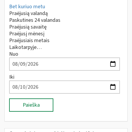
Bet kuriuo metu
Praėjusią valandą
Paskutines 24 valandas
Praėjusią savaitę
Praėjusį mėnesį
Praėjusiais metais
Laikotarpyje…
Nuo
Iki
Paieška