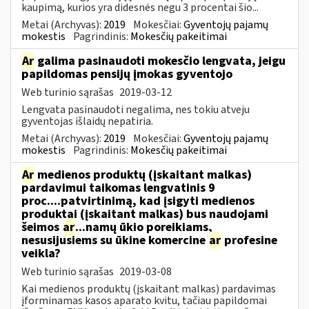
kaupimą, kurios yra didesnės negu 3 procentai šio...
Metai (Archyvas):
2019
Mokesčiai:
Gyventojų pajamų
mokestis
Pagrindinis:
Mokesčių pakeitimai
Ar
galima pasinaudoti mokesčio lengvata, jeigu
papildomas pensijų įmokas gyventojo
Web turinio sąrašas
2019-03-12
Lengvata pasinaudoti negalima, nes tokiu atveju
gyventojas išlaidų nepatiria.
Metai (Archyvas):
2019
Mokesčiai:
Gyventojų pajamų
mokestis
Pagrindinis:
Mokesčių pakeitimai
Ar
medienos produktų (įskaitant malkas)
pardavimui taikomas lengvatinis 9
proc....patvirtinimą, kad įsigyti medienos
produktai (įskaitant malkas) bus naudojami
šeimos
ar
...namų ūkio poreikiams,
nesusijusiems su ūkine komercine
ar
profesine
veikla?
Web turinio sąrašas
2019-03-08
Kai medienos produktų (įskaitant malkas) pardavimas
įforminamas kasos aparato kvitu, tačiau papildomai