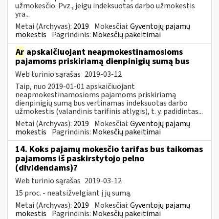
užmokesčio. Pvz., jeigu indeksuotas darbo užmokestis
yra...
Metai (Archyvas):
2019
Mokesčiai:
Gyventojų pajamų
mokestis
Pagrindinis:
Mokesčių pakeitimai
Ar
apskaičiuojant neapmokestinamosioms
pajamoms priskiriamą dienpinigių sumą bus
Web turinio sąrašas
2019-03-12
Taip, nuo 2019-01-01 apskaičiuojant
neapmokestinamosioms pajamoms priskiriamą
dienpinigių sumą bus vertinamas indeksuotas darbo
užmokestis (valandinis tarifinis atlygis), t. y. padidintas...
Metai (Archyvas):
2019
Mokesčiai:
Gyventojų pajamų
mokestis
Pagrindinis:
Mokesčių pakeitimai
14. Koks pajamų mokesčio tarifas bus taikomas
pajamoms iš paskirstytojo pelno
(dividendams)?
Web turinio sąrašas
2019-03-12
15 proc. - neatsižvelgiant į jų sumą.
Metai (Archyvas):
2019
Mokesčiai:
Gyventojų pajamų
mokestis
Pagrindinis:
Mokesčių pakeitimai