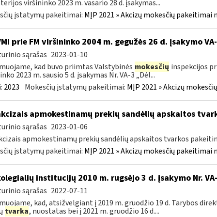
terijos viršininko 2023 m. vasario 28 d. įsakymas...
čių įstatymų pakeitimai:
MĮP 2021 » Akcizų mokesčių pakeitimai 
VMI prie FM viršininko 2004 m. gegužės 26 d. įsakymo V
urinio sąrašas
2023-01-10
muojame, kad buvo priimtas Valstybinės
mokesčių
inspekcijos pr
ninko 2023 m. sausio 5 d. įsakymas Nr. VA-3 „Dėl...
:
2023
Mokesčių įstatymų pakeitimai:
MĮP 2021 » Akcizų mokesčių
akcizais apmokestinamų prekių sandėlių apskaitos tvar
urinio sąrašas
2023-01-06
kcizais apmokestinamų prekių sandėlių apskaitos tvarkos pakeit
čių įstatymų pakeitimai:
MĮP 2021 » Akcizų mokesčių pakeitimai 
kolegialių institucijų 2010 m. rugsėjo 3 d. įsakymo Nr. 
urinio sąrašas
2022-07-11
muojame, kad, atsižvelgiant į 2019 m. gruodžio 19 d. Tarybos dire
zų
tvarka
, nuostatas bei į 2021 m. gruodžio 16 d....