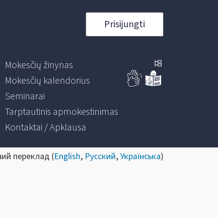
Prisijungti
Mokesčių žinynas
Mokesčių kalendorius
Seminarai
Tarptautinis apmokestinimas
Kontaktai / Apklausa
ний переклад (
English
,
Русский
,
Українська
)