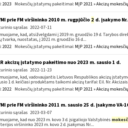
:
2023
Mokesčių įstatymų pakeitimai:
MĮP 2021 » Akcizų mokesčių
VMI prie FM viršininko 2010 m. rugpjūčio
2
d. įsakymo Nr.
urinio sąrašas
2022-07-11
muojame, kad, atsižvelgdami į 2019 m. gruodžio 19 d. Tarybos dire
ų tvarka, nuostatas, į 2021 m. gruodžio 16 d....
:
2022
Mokesčių įstatymų pakeitimai:
MĮP 2021 » Akcizų mokesčių
LR akcizų įstatymo pakeitimo nuo 2023 m. sausio 1 d.
urinio sąrašas
2022-11-23
muojame, kad, vadovaujantis Lietuvos Respublikos akcizų įstatymo 
sio 1 d. keičiasi produktams taikomi akcizų tarifai: Eil. Nr. Akcizais.
:
2022
Mokesčių įstatymų pakeitimai:
MĮP 2021 » Akcizų mokesčių
VMI prie FM viršininko 2011 m. sausio 25 d. įsakymo VA-
urinio sąrašas
2023-03-07
muojame, kad nuo 2023 m. kovo 3 d. įsigaliojo Valstybinės
mokesč
terijos viršininko 2023 m. kovo 2 d. įsakymas Nr....