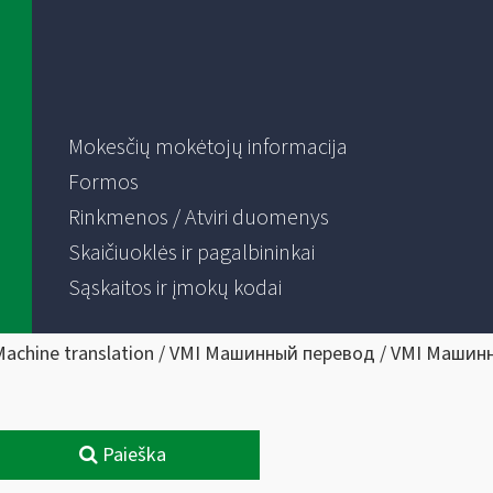
Mokesčių mokėtojų informacija
Formos
Rinkmenos / Atviri duomenys
Skaičiuoklės ir pagalbininkai
Sąskaitos ir įmokų kodai
Machine translation / VMI Машинный перевод / VMI Машин
Paieška