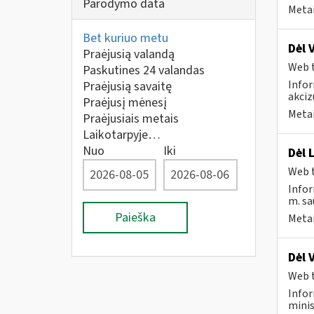
Parodymo data
Metai
Bet kuriuo metu
Dėl 
Praėjusią valandą
Web t
Paskutines 24 valandas
Infor
Praėjusią savaitę
akciz
Praėjusį mėnesį
Metai
Praėjusiais metais
Laikotarpyje…
Nuo
Iki
Dėl 
Web t
Infor
m. sau
Paieška
Metai
Dėl 
Web t
Infor
minis