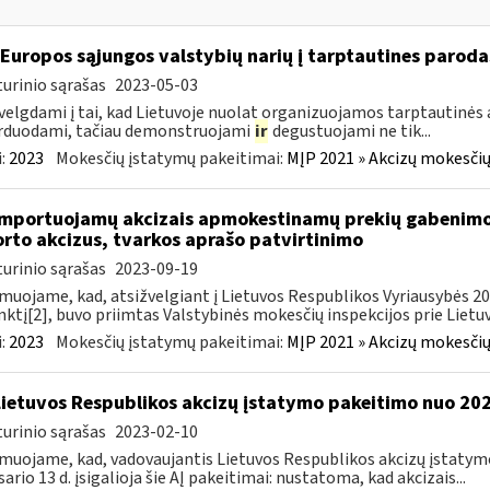
 Europos sąjungos valstybių narių į tarptautines paroda
urinio sąrašas
2023-05-03
velgdami į tai, kad Lietuvoje nuolat organizuojamos tarptautinės 
rduodami, tačiau demonstruojami
ir
degustuojami ne tik...
:
2023
Mokesčių įstatymų pakeitimai:
MĮP 2021 » Akcizų mokesčių
importuojamų akcizais apmokestinamų prekių gabenimo,
rto akcizus, tvarkos aprašo patvirtinimo
urinio sąrašas
2023-09-19
muojame, kad, atsižvelgiant į Lietuvos Respublikos Vyriausybės 2002
ktį[2], buvo priimtas Valstybinės mokesčių inspekcijos prie Lietuvo
:
2023
Mokesčių įstatymų pakeitimai:
MĮP 2021 » Akcizų mokesčių
Lietuvos Respublikos akcizų įstatymo pakeitimo nuo 202
urinio sąrašas
2023-02-10
muojame, kad, vadovaujantis Lietuvos Respublikos akcizų įstatymo 
sario 13 d. įsigalioja šie AĮ pakeitimai: nustatoma, kad akcizais...