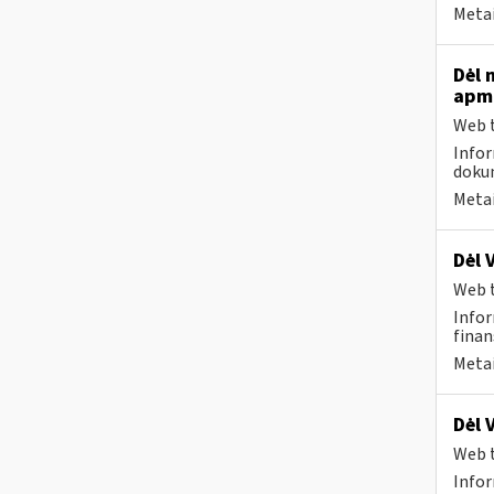
Metai
Dėl 
apmo
Web t
Infor
dokum
Metai
Dėl 
Web t
Infor
finan
Metai
Dėl 
Web t
Infor