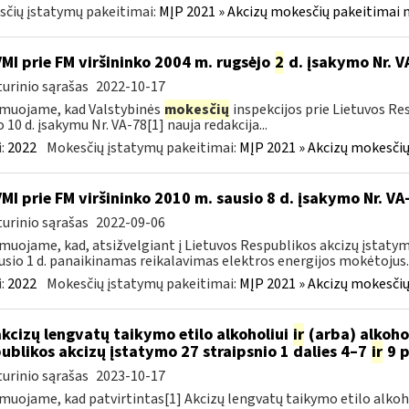
čių įstatymų pakeitimai:
MĮP 2021 » Akcizų mokesčių pakeitimai 
VMI prie FM viršininko 2004 m. rugsėjo
2
d. įsakymo Nr. V
urinio sąrašas
2022-10-17
muojame, kad Valstybinės
mokesčių
inspekcijos prie Lietuvos Re
o 10 d. įsakymu Nr. VA-78[1] nauja redakcija...
:
2022
Mokesčių įstatymų pakeitimai:
MĮP 2021 » Akcizų mokesčių
VMI prie FM viršininko 2010 m. sausio 8 d. įsakymo Nr. V
urinio sąrašas
2022-09-06
muojame, kad, atsižvelgiant į Lietuvos Respublikos akcizų įstatym
usio 1 d. panaikinamas reikalavimas elektros energijos mokėtojus..
:
2022
Mokesčių įstatymų pakeitimai:
MĮP 2021 » Akcizų mokesčių
akcizų lengvatų taikymo etilo alkoholiui
ir
(arba) alkoho
ublikos akcizų įstatymo 27 straipsnio 1 dalies 4–7
ir
9 p
urinio sąrašas
2023-10-17
muojame, kad patvirtintas[1] Akcizų lengvatų taikymo etilo alkoh