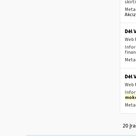
skirt
Metai
Akciz
Dėl 
Web t
Infor
finan
Metai
Dėl 
Web t
Infor
moke
Metai
20 Įra