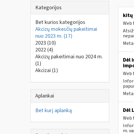
Kategorijos
kitų
Bet kurios kategorijos
Web t
Akcizų mokesčių pakeitimai
Atsiž
nuo 2023 m.
(17)
nepa
2023
(10)
Metai
2022
(4)
Akcizų pakeitimai nuo 2024 m.
Dėl 
(1)
impo
Akcizai
(1)
Web t
Infor
papun
Metai
Aplankai
Dėl 
Bet kurį aplanką
Web t
Infor
m. va