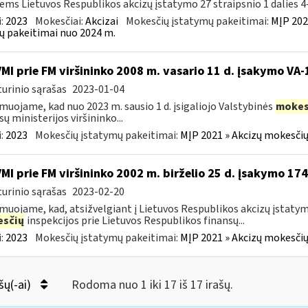
iems Lietuvos Respublikos akcizų įstatymo 27 straipsnio 1 dalies 4–
:
2023
Mokesčiai:
Akcizai
Mokesčių įstatymų pakeitimai:
MĮP 202
ų pakeitimai nuo 2024 m.
VMI prie FM viršininko 2008 m. vasario 11 d. įsakymo VA
urinio sąrašas
2023-01-04
muojame, kad nuo 2023 m. sausio 1 d. įsigaliojo Valstybinės
mokes
sų ministerijos viršininko...
:
2023
Mokesčių įstatymų pakeitimai:
MĮP 2021 » Akcizų mokesčių
VMI prie FM viršininko 2002 m. birželio 25 d. įsakymo 17
urinio sąrašas
2023-02-20
muojame, kad, atsižvelgiant į Lietuvos Respublikos akcizų įstaty
sčių
inspekcijos prie Lietuvos Respublikos finansų...
:
2023
Mokesčių įstatymų pakeitimai:
MĮP 2021 » Akcizų mokesčių
šų(-ai)
Rodoma nuo 1 iki 17 iš 17 irašų.