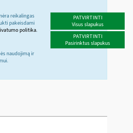
 nėra reikalingas
PATVIRTINTI
aukti pakeisdami
Visus slapukus
ivatumo politika.
PATVIRTINTI
Pasirinktus slapukus
nės naudojimą ir
mui.