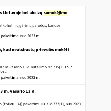
s Lietuvoje bei akcizų
sumokėjimo
alkoholinių gėrimų parodos, kuriose
 pakeitimai nuo 2023 m.
 kad neatsirastų prievolės mokėti
 m. vasario 15 d. nutarimo Nr. 235[1] 1.5.2
s...
 pakeitimai nuo 2023 m.
3 m. vasario 13 d.
(toliau − AĮ) pakeitimu Nr. XIV-777[1], nuo 2023