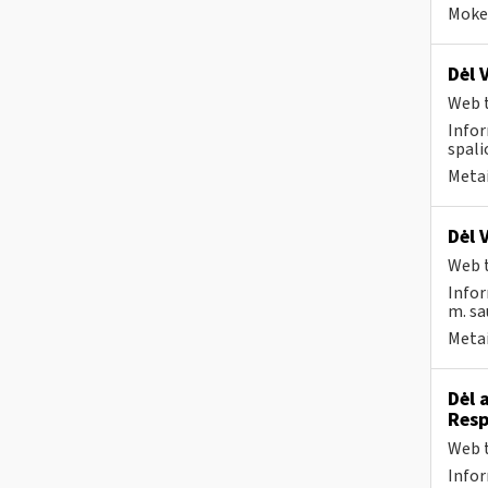
Mokes
Dėl 
Web t
Infor
spali
Metai
Dėl 
Web t
Infor
m. sa
Metai
Dėl 
Resp
Web t
Infor