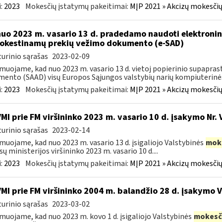
:
2023
Mokesčių įstatymų pakeitimai:
MĮP 2021 » Akcizų mokesčių
nuo 2023 m. vasario 13 d. pradedamo naudoti elektronin
kestinamų prekių vežimo dokumento (e-SAD)
urinio sąrašas
2023-02-09
muojame, kad nuo 2023 m. vasario 13 d. vietoj popierinio supapr
ento (SAAD) visų Europos Sąjungos valstybių narių kompiuterinės
:
2023
Mokesčių įstatymų pakeitimai:
MĮP 2021 » Akcizų mokesčių
VMI prie FM viršininko 2023 m. vasario 10 d. įsakymo Nr. 
urinio sąrašas
2023-02-14
muojame, kad nuo 2023 m. vasario 13 d. įsigaliojo Valstybinės
mok
sų ministerijos viršininko 2023 m. vasario 10 d....
:
2023
Mokesčių įstatymų pakeitimai:
MĮP 2021 » Akcizų mokesčių
VMI prie FM viršininko 2004 m. balandžio 28 d. įsakymo 
urinio sąrašas
2023-03-02
muojame, kad nuo 2023 m. kovo 1 d. įsigaliojo Valstybinės
mokesč