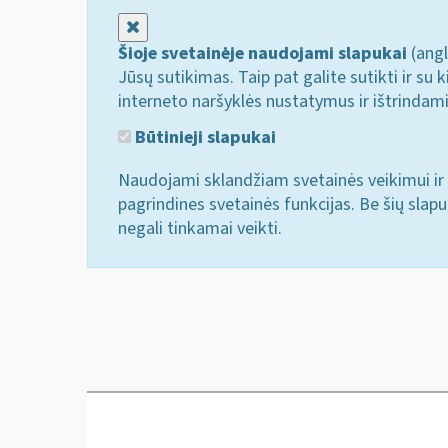
Uždaryti
Šioje svetainėje naudojami slapukai
(angl
Jūsų sutikimas. Taip pat galite sutikti ir s
interneto naršyklės nustatymus ir ištrindam
Būtinieji slapukai
Naudojami sklandžiam svetainės veikimui ir 
pagrindines svetainės funkcijas. Be šių slap
negali tinkamai veikti.