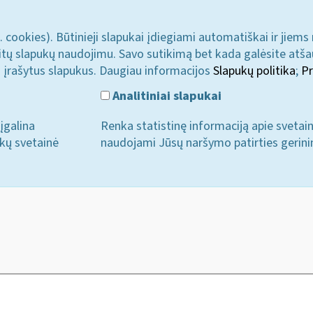
. cookies). Būtinieji slapukai įdiegiami automatiškai ir jiems
u kitų slapukų naudojimu. Savo sutikimą bet kada galėsite atš
i įrašytus slapukus. Daugiau informacijos
Slapukų politika
;
Pr
Analitiniai slapukai
įgalina
Renka statistinę informaciją apie svetai
ukų svetainė
naudojami Jūsų naršymo patirties gerini