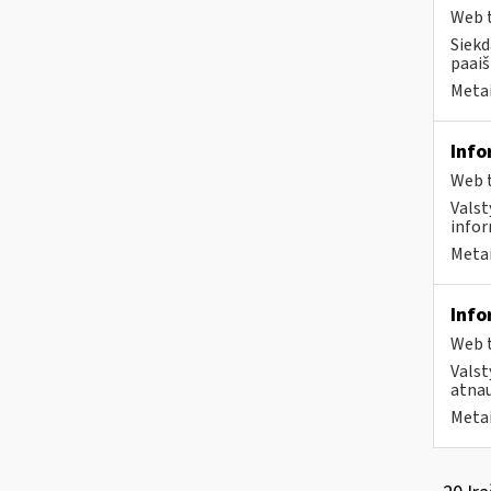
Web t
Siekd
paaiš
Metai
Info
Web t
Valst
infor
Metai
Info
Web t
Valst
atnau
Metai