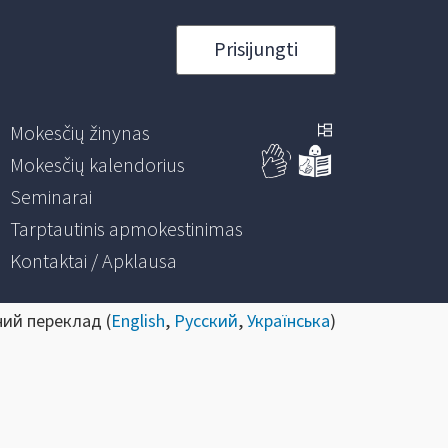
Prisijungti
Mokesčių žinynas
Mokesčių kalendorius
Seminarai
Tarptautinis apmokestinimas
Kontaktai / Apklausa
ний переклад (
English
,
Русский
,
Українська
)