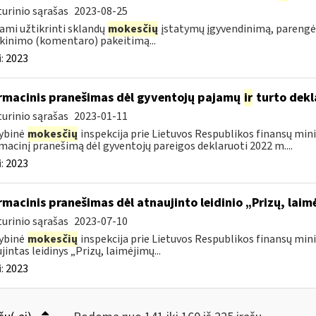
urinio sąrašas
2023-08-25
ami užtikrinti sklandų
mokesčių
įstatymų įgyvendinimą, parengė
kinimo (komentaro) pakeitimą...
:
2023
rmacinis pranešimas dėl gyventojų pajamų
ir
turto dekl
urinio sąrašas
2023-01-11
ybinė
mokesčių
inspekcija prie Lietuvos Respublikos finansų mini
macinį pranešimą dėl gyventojų pareigos deklaruoti 2022 m....
:
2023
rmacinis pranešimas dėl atnaujinto leidinio „Prizų, lai
urinio sąrašas
2023-07-10
ybinė
mokesčių
inspekcija prie Lietuvos Respublikos finansų minis
jintas leidinys „Prizų, laimėjimų...
:
2023