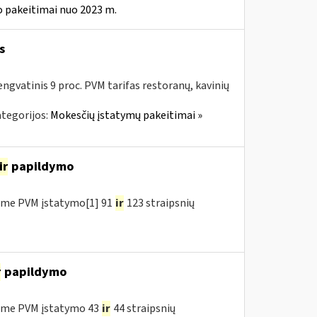
 pakeitimai nuo 2023 m.
s
ngvatinis 9 proc. PVM tarifas restoranų, kavinių
tegorijos:
Mokesčių įstatymų pakeitimai »
ir
papildymo
ėme PVM įstatymo[1] 91
ir
123 straipsnių
r
papildymo
ėme PVM įstatymo 43
ir
44 straipsnių