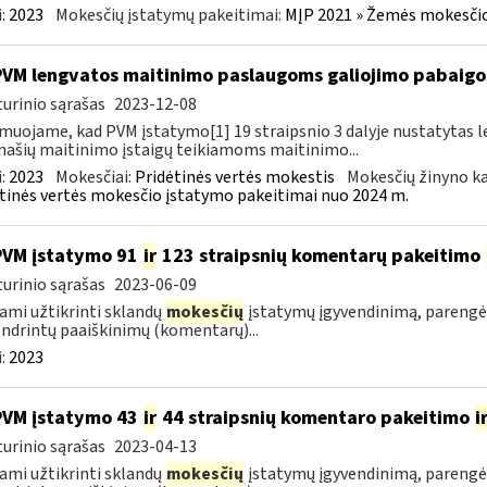
:
2023
Mokesčių įstatymų pakeitimai:
MĮP 2021 » Žemės mokesčio
PVM lengvatos maitinimo paslaugoms galiojimo pabaigo
urinio sąrašas
2023-12-08
muojame, kad PVM įstatymo[1] 19 straipsnio 3 dalyje nustatytas le
ašių maitinimo įstaigų teikiamoms maitinimo...
:
2023
Mokesčiai:
Pridėtinės vertės mokestis
Mokesčių žinyno ka
tinės vertės mokesčio įstatymo pakeitimai nuo 2024 m.
PVM įstatymo 91
ir
123 straipsnių komentarų pakeitimo
urinio sąrašas
2023-06-09
ami užtikrinti sklandų
mokesčių
įstatymų įgyvendinimą, pareng
ndrintų paaiškinimų (komentarų)...
:
2023
PVM įstatymo 43
ir
44 straipsnių komentaro pakeitimo
i
urinio sąrašas
2023-04-13
ami užtikrinti sklandų
mokesčių
įstatymų įgyvendinimą, pareng