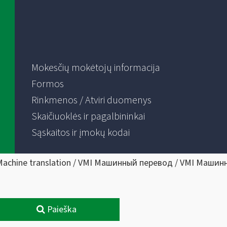
Mokesčių mokėtojų informacija
Formos
Rinkmenos / Atviri duomenys
Skaičiuoklės ir pagalbininkai
Sąskaitos ir įmokų kodai
Machine translation / VMI Машинный перевод / VMI Машин
Paieška