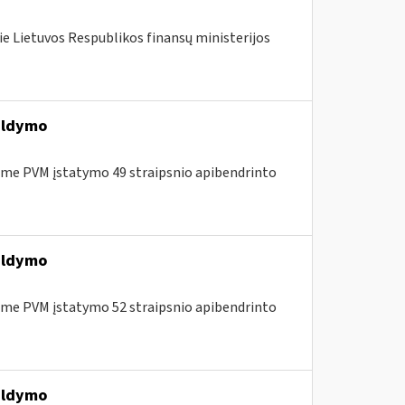
ie Lietuvos Respublikos finansų ministerijos
ildymo
me PVM įstatymo 49 straipsnio apibendrinto
ildymo
me PVM įstatymo 52 straipsnio apibendrinto
ildymo