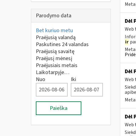
Metai
Parodymo data
Dėl 
Web t
Bet kuriuo metu
Infor
Praėjusią valandą
ir
pan
Paskutines 24 valandas
Metai
Praėjusią savaitę
Pridė
Praėjusį mėnesį
Praėjusiais metais
Dėl 
Laikotarpyje…
Nuo
Iki
Web t
Siekd
apibe
Metai
Paieška
Dėl 
Web t
Siekd