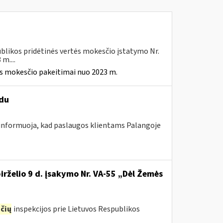
blikos pridėtinės vertės mokesčio įstatymo Nr.
m....
ės mokesčio pakeitimai nuo 2023 m.
ūdu
 informuoja, kad paslaugos klientams Palangoje
irželio 9 d. įsakymo Nr. VA-55 „Dėl Žemės
čių
inspekcijos prie Lietuvos Respublikos