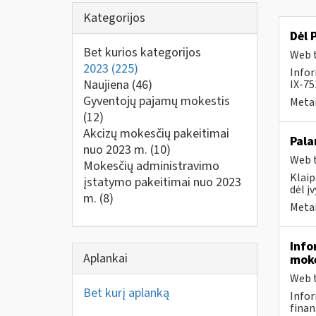
Kategorijos
Dėl 
Bet kurios kategorijos
Web t
2023
(225)
Infor
Naujiena
(46)
IX-75
Gyventojų pajamų mokestis
Metai
(12)
Akcizų mokesčių pakeitimai
Pala
nuo 2023 m.
(10)
Web t
Mokesčių administravimo
Klaip
įstatymo pakeitimai nuo 2023
dėl į
m.
(8)
Metai
Info
Aplankai
moke
Web t
Bet kurį aplanką
Infor
finan