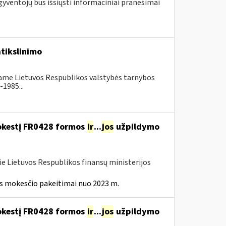
gyventojų bus išsiųsti informaciniai pranešimai
tikslinimo
nčiame Lietuvos Respublikos valstybės tarnybos
1985...
mokestį FR0428 formos
ir
...
jos
užpildymo
ie Lietuvos Respublikos finansų ministerijos
ės mokesčio pakeitimai nuo 2023 m.
mokestį FR0428 formos
ir
...
jos
užpildymo