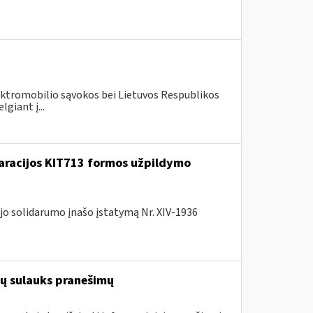
lektromobilio sąvokos bei Lietuvos Respublikos
giant į...
laracijos KIT713 formos užpildymo
jo solidarumo įnašo įstatymą Nr. XIV-1936
ių sulauks pranešimų