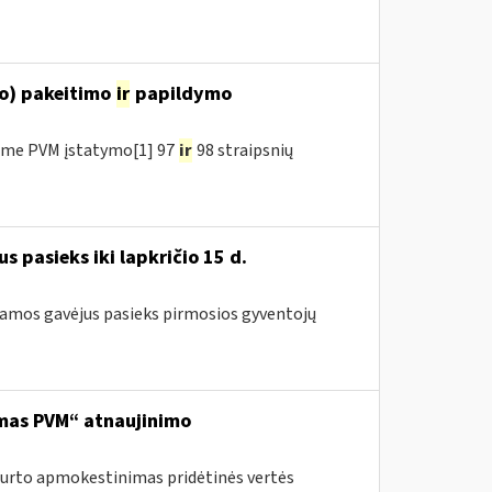
o) pakeitimo
ir
papildymo
ėme PVM įstatymo[1] 97
ir
98 straipsnių
pasieks iki lapkričio 15 d.
ramos gavėjus pasieks pirmosios gyventojų
mas PVM“ atnaujinimo
turto apmokestinimas pridėtinės vertės