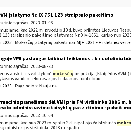
PVM įstatymo Nr. IX-751 123 straipsnio pakeitimo
urinio sąrašas
2023-01-06
muojame, kad 2022 m. gruodžio 13 d. buvo priimtas Lietuvos Respu
1 123 straipsnio pakeitimo įstatymas Nr. XIV-1661, kuriuo nuo 2023 
:
2023
Mokesčių įstatymų pakeitimai:
MĮP 2021 » Pridetinės vert
ngoje VMI paslaugos laikinai teikiamos tik nuotoliniu b
urinio sąrašas
2023-08-28
ėdos apskrities valstybinė
mokesčių
inspekcija (Klaipėdos AVMI)
vykusios vandentiekio avarijos teikiamos nuotoliniu...
:
2023
Pagrindinis:
Naujiena
rmacinis pranešimas dėl VMI prie FM viršininko 2006 m. b
sčio administravimo taisyklių patvirtinimo“ pakeitimo
urinio sąrašas
2023-10-04
muojame, kad nuo 2023 m. spalio 3 d. įsigaliojo Valstybinės
mokes
sų ministerijos viršininko 2023 m. spalio...