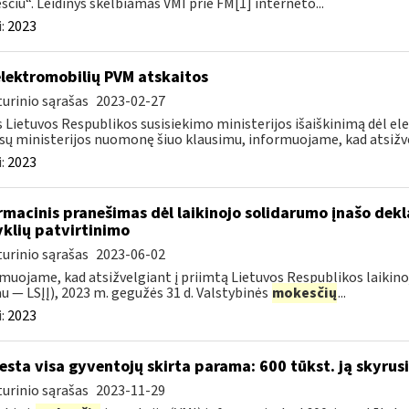
čiu“. Leidinys skelbiamas VMI prie FM[1] interneto...
:
2023
elektromobilių PVM atskaitos
urinio sąrašas
2023-02-27
 Lietuvos Respublikos susisiekimo ministerijos išaiškinimą dėl e
sų ministerijos nuomonę šiuo klausimu, informuojame, kad atsižvel
:
2023
rmacinis pranešimas dėl laikinojo solidarumo įnašo dek
yklių patvirtinimo
urinio sąrašas
2023-06-02
muojame, kad atsižvelgiant į priimtą Lietuvos Respublikos laikino
au — LSĮĮ), 2023 m. gegužės 31 d. Valstybinės
mokesčių
...
:
2023
esta visa gyventojų skirta parama: 600 tūkst. ją skyrus
urinio sąrašas
2023-11-29