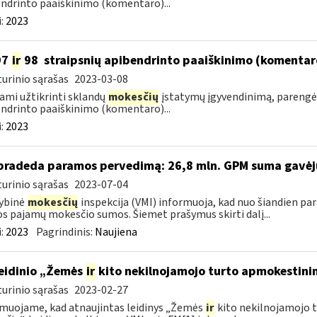
ndrinto paaiškinimo (komentaro)...
:
2023
97
ir
98 straipsnių apibendrinto paaiškinimo (komentar
urinio sąrašas
2023-03-08
ami užtikrinti sklandų
mokesčių
įstatymų įgyvendinimą, pareng
ndrinto paaiškinimo (komentaro)...
:
2023
pradeda paramos pervedimą: 26,8 mln. GPM suma gavėjus 
urinio sąrašas
2023-07-04
ybinė
mokesčių
inspekcija (VMI) informuoja, kad nuo šiandien pa
os pajamų mokesčio sumos. Šiemet prašymus skirti dalį...
:
2023
Pagrindinis:
Naujiena
leidinio „Žemės
ir
kito nekilnojamojo turto apmokestini
urinio sąrašas
2023-02-27
muojame, kad atnaujintas leidinys „Žemės
ir
kito nekilnojamojo 