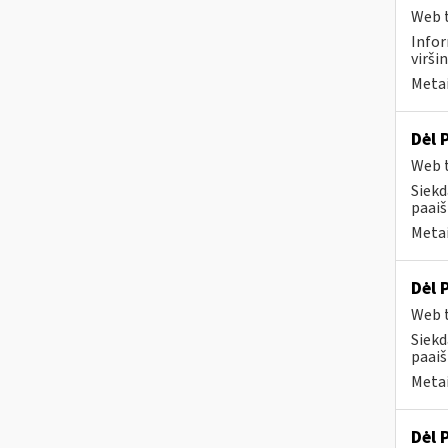
Web t
Infor
virši
Metai
Dėl 
Web t
Siekd
paai
Metai
Dėl 
Web t
Siekd
paai
Metai
Dėl 