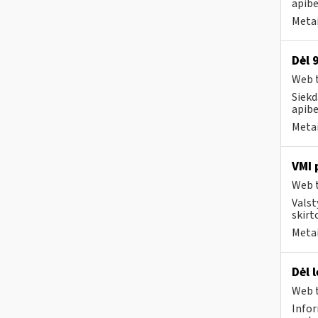
apibe
Metai
Dėl 
Web t
Siekd
apibe
Metai
VMI 
Web t
Valst
skirt
Metai
Dėl 
Web t
Infor