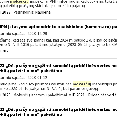
ybinė
mokesčių
inspekcija (VMI) informuoja, kad 600-iems tūkst. 
jų pateiktų prašymų skirti dalį sumokėto pajamų...
:
2023
Pagrindinis:
Naujiena
GPM įstatymo apibendrinto paaiškinimo (komentaro) pa
urinio sąrašas
2023-12-29
šame, kad atsižvelgiant į tai, kad 2024 m. sausio 1 d. įsigaliosia
ymo Nr. VIII-1316 pakeitimo įstatyme (2023-05-25 įstatymo Nr. XIV-
:
2023
223 „Dėl prašymo grąžinti sumokėtą pridėtinės vertės 
yklių patvirtinimo" pakeitimo
urinio sąrašas
2023-01-12
muojame, kad buvo priimtas Valstybinės
mokesčių
inspekcijos pr
ninko 2023-01-10 įsakymas Nr. VA-4 „Dėl paramos gavėjų...
:
2023
Mokesčių įstatymų pakeitimai:
MĮP 2021 » Pridetinės vert
223 „Dėl prašymo grąžinti sumokėtą pridėtinės vertės 
yklių patvirtinimo" pakeitimo