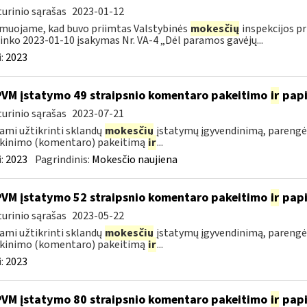
urinio sąrašas
2023-01-12
muojame, kad buvo priimtas Valstybinės
mokesčių
inspekcijos pr
ninko 2023-01-10 įsakymas Nr. VA-4 „Dėl paramos gavėjų...
:
2023
PVM įstatymo 49 straipsnio komentaro pakeitimo
ir
pap
urinio sąrašas
2023-07-21
ami užtikrinti sklandų
mokesčių
įstatymų įgyvendinimą, parengė
škinimo (komentaro) pakeitimą
ir
...
:
2023
Pagrindinis:
Mokesčio naujiena
PVM įstatymo 52 straipsnio komentaro pakeitimo
ir
pap
urinio sąrašas
2023-05-22
ami užtikrinti sklandų
mokesčių
įstatymų įgyvendinimą, parengė
škinimo (komentaro) pakeitimą
ir
...
:
2023
PVM įstatymo 80 straipsnio komentaro pakeitimo
ir
pap