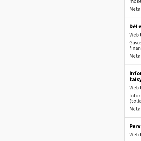
mokes
Metai
Dėl 
Web t
Gavus
finan
Metai
Info
tais
Web t
Infor
(toli
Metai
Perv
Web t