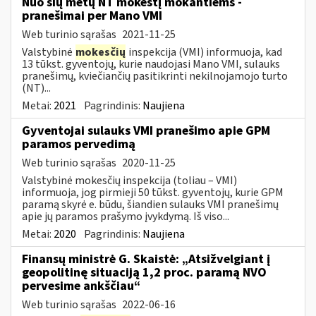
Nuo šių metų NT mokestį mokantiems -
pranešimai per Mano VMI
Web turinio sąrašas
2021-11-25
Valstybinė
mokesčių
inspekcija (VMI) informuoja, kad
13 tūkst. gyventojų, kurie naudojasi Mano VMI, sulauks
pranešimų, kviečiančių pasitikrinti nekilnojamojo turto
(NT)...
Metai:
2021
Pagrindinis:
Naujiena
Gyventojai sulauks VMI pranešimo apie GPM
paramos pervedimą
Web turinio sąrašas
2020-11-25
Valstybinė mokesčių inspekcija (toliau – VMI)
informuoja, jog pirmieji 50 tūkst. gyventojų, kurie GPM
paramą skyrė e. būdu, šiandien sulauks VMI pranešimų
apie jų paramos prašymo įvykdymą. Iš viso...
Metai:
2020
Pagrindinis:
Naujiena
Finansų ministrė G. Skaistė: „Atsižvelgiant į
geopolitinę situaciją 1,2 proc. paramą NVO
pervesime ankščiau“
Web turinio sąrašas
2022-06-16