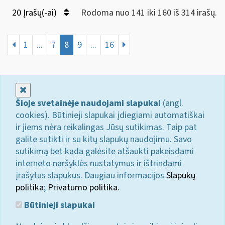
20 Įrašų(-ai)
Rodoma nuo 141 iki 160 iš 314 irašų.
1
...
7
8
9
...
16
Uždaryti
Šioje svetainėje naudojami slapukai
(angl.
cookies). Būtinieji slapukai įdiegiami automatiškai
ir jiems nėra reikalingas Jūsų sutikimas. Taip pat
galite sutikti ir su kitų slapukų naudojimu. Savo
sutikimą bet kada galėsite atšaukti pakeisdami
interneto naršyklės nustatymus ir ištrindami
įrašytus slapukus. Daugiau informacijos
Slapukų
politika
;
Privatumo politika.
Būtinieji slapukai