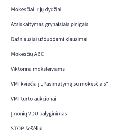
Mokesčiai ir jų dydžiai
Atsiskaitymas grynaisiais pinigais
Dažniausiai užduodami klausimai
Mokesčių ABC
Viktorina moksleiviams
VMI kviečia į „Pasimatymą su mokesčiais“
VMI turto aukcionai
Įmonių VDU palyginimas
STOP šešėliui