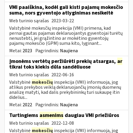
VMI paaiškina, kodėl gali kisti pajamų mokesčio
suma, nors gyventojo atlyginimas nesikeitė
Web turinio sąrašas
2023-03-22
Valstybinė mokesčių inspekcija (VMI) primena, kad
pernai gautas pajamas deklaruojantys gyventojai turėtų
nenustebti, jei grąžintino ar mokėtino gyventojų
pajamų mokesčio (GPM) suma kito, lyginant...
Metai:
2023
Pagrindinis:
Naujiena
Įmonėms vertėtų peržiūrėti prekių atsargas,
ar
tikrai toks kiekis dūla sandėliuose
Web turinio sąrašas
2022-06-16
Valstybinė
mokesčių
inspekcija (VMI) informuoja, jog
atlikus prekybos veiklą deklaruojančių įmonių duomenų
analizę matyti, kad dalis prekybininkų turi sukaupę itin
didelius...
Metai:
2022
Pagrindinis:
Naujiena
Turtingiems
asmenims
daugiau VMI priežiūros
Web turinio sąrašas
2022-12-08
Valstybinė
mokesčių
inspekcija (VMI) informuoja, jog