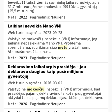
beveik 511 tūkst. žemės savininkų laiku sumokėjo apie
31,7 mln. eurų žemės mokesčio: 499 tūkst. gyventojų
(25,5 mln. eurų)...
Metai:
2022
Pagrindinis:
Naujiena
Laikinai neveikia Mano VMI
Web turinio sąrašas
2023-09-28
Valstybinė mokesčių inspekcija (VMI) informuoja, jog
laikinai nepasiekiama Mano VMI. Problema
sprendžiama, sutrikimai šiuo
metu
yra šalinami.
Atsiprašome už laikinus...
Metai:
2023
Pagrindinis:
Naujiena
Deklaravimo laikotarpis prasidėjo – jau
deklaravo daugiau kaip pusė milijono
gyventojų
Web turinio sąrašas
2026-03-02
Valstybinė
mokesčių
inspekcija (VMI) informuoja, kad
prasidėjus pajamų deklaravimo laikotarpiui, gyventojai
aktyviai teikia pajamų deklaracijas. Iki šiol jau deklaravo...
Metai:
2026
Pagrindinis:
Naujiena