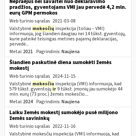
Nepraėjus nei savaitei nuo deklaravimo
pradžios, gyventojams VMI jau pervedė 4,2 mln.
eurų GPM permokos
Web turinio sąrašas
2021-03-08
Valstybinė
mokesčių
inspekcija (toliau – VMI)
informuoja, jog šiandien daugiau nei 14 tūkst. gyventojų,
kurie pateikė teisingas metines pajamų deklaracijas,
pervedė...
Metai:
2021
Pagrindinis:
Naujiena
Šiandien paskutinė diena sumokėti žemės
mokestį
Web turinio sąrašas
2024-11-15
Valstybinė
mokesčių
inspekcija (VMI) informuoja, kad
579 tūkst. gyventojų
ir
9 tūkst. įmonių jau sumokėjo 44
mln. eurų (73 proc.) žemės mokesčio....
Metai:
2024
Pagrindinis:
Naujiena
Laiku žemės mokestį sumokėjo pusė milijono
žemės savininkų
Web turinio sąrašas
2022-11-16
Valstybinė mokesčių inspekcija (VMI) informuoja, kad