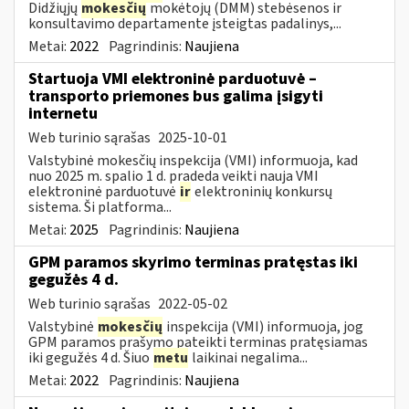
Didžiųjų
mokesčių
mokėtojų (DMM) stebėsenos ir
konsultavimo departamente įsteigtas padalinys,...
Metai:
2022
Pagrindinis:
Naujiena
Startuoja VMI elektroninė parduotuvė –
transporto priemones bus galima įsigyti
internetu
Web turinio sąrašas
2025-10-01
Valstybinė mokesčių inspekcija (VMI) informuoja, kad
nuo 2025 m. spalio 1 d. pradeda veikti nauja VMI
elektroninė parduotuvė
ir
elektroninių konkursų
sistema. Ši platforma...
Metai:
2025
Pagrindinis:
Naujiena
GPM paramos skyrimo terminas pratęstas iki
gegužės 4 d.
Web turinio sąrašas
2022-05-02
Valstybinė
mokesčių
inspekcija (VMI) informuoja, jog
GPM paramos prašymo pateikti terminas pratęsiamas
iki gegužės 4 d. Šiuo
metu
laikinai negalima...
Metai:
2022
Pagrindinis:
Naujiena