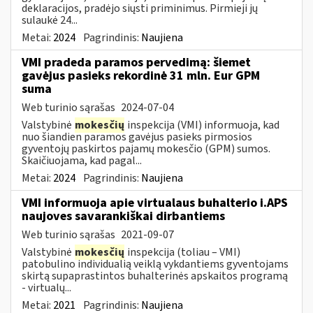
deklaracijos, pradėjo siųsti priminimus. Pirmieji jų
sulaukė 24...
Metai:
2024
Pagrindinis:
Naujiena
VMI pradeda paramos pervedimą: šiemet
gavėjus pasieks rekordinė 31 mln. Eur GPM
suma
Web turinio sąrašas
2024-07-04
Valstybinė
mokesčių
inspekcija (VMI) informuoja, kad
nuo šiandien paramos gavėjus pasieks pirmosios
gyventojų paskirtos pajamų mokesčio (GPM) sumos.
Skaičiuojama, kad pagal...
Metai:
2024
Pagrindinis:
Naujiena
VMI informuoja apie virtualaus buhalterio i.APS
naujoves savarankiškai dirbantiems
Web turinio sąrašas
2021-09-07
Valstybinė
mokesčių
inspekcija (toliau – VMI)
patobulino individualią veiklą vykdantiems gyventojams
skirtą supaprastintos buhalterinės apskaitos programą
- virtualų...
Metai:
2021
Pagrindinis:
Naujiena