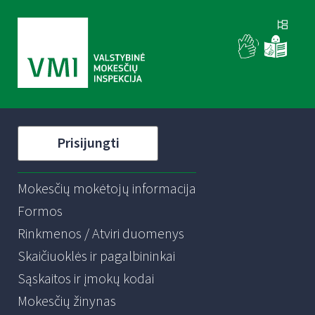
Prisijungti
Mokesčių mokėtojų informacija
Formos
Rinkmenos / Atviri duomenys
Skaičiuoklės ir pagalbininkai
Sąskaitos ir įmokų kodai
Mokesčių žinynas