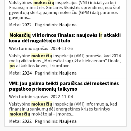
Valstybinės
mokesčių
inspekcijos (VMI) iniciatyva bei
Finansų ministrės Gintarės Skaistės sprendimu, nuo šiol
gyventojų skirtą pajamų mokesčio (GPM) dalį paramos
gavėjams...
Metai:
2022
Pagrindinis:
Naujiena
Mokesčių
viktorinos finalas: naujovės
ir
atkakli
kova dėl nugalėtojo titulo
Web turinio sąrašas
2024-11-26
Valstybinė
mokesčių
inspekcija (VMI) praneša, kad 2024
metų viktorinos „Mokesčiai sugrįžta kiekvienam“ finale,
po
atkaklios kovos, triumfavo...
Metai:
2024
Pagrindinis:
Naujiena
VMI: jau galima teikti paraiškas dėl mokestinės
pagalbos priemonių taikymo
Web turinio sąrašas
2022-11-04
Valstybinė
mokesčių
inspekcija (VMI) informuoja, kad
finansinių sunkumų dėl energetinės krizės turintys
mokesčių
mokėtojai – įmonės...
Metai:
2022
Pagrindinis:
Naujiena