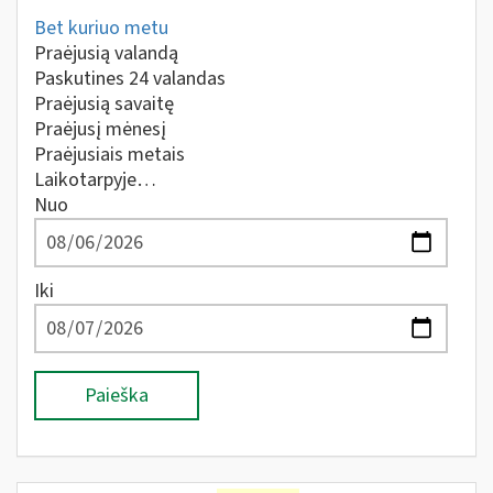
Bet kuriuo metu
Praėjusią valandą
Paskutines 24 valandas
Praėjusią savaitę
Praėjusį mėnesį
Praėjusiais metais
Laikotarpyje…
Nuo
Iki
Paieška