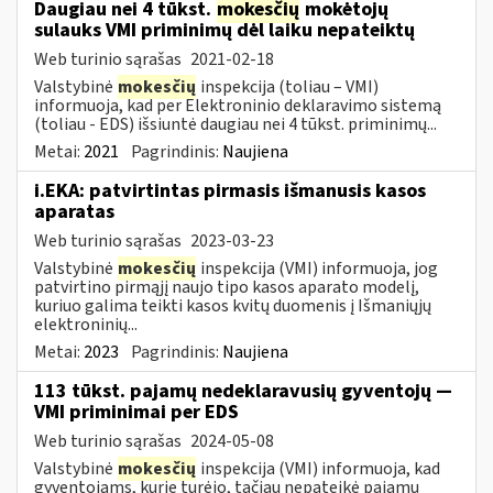
Daugiau nei 4 tūkst.
mokesčių
mokėtojų
sulauks VMI priminimų dėl laiku nepateiktų
Web turinio sąrašas
2021-02-18
Valstybinė
mokesčių
inspekcija (toliau – VMI)
informuoja, kad per Elektroninio deklaravimo sistemą
(toliau - EDS) išsiuntė daugiau nei 4 tūkst. priminimų...
Metai:
2021
Pagrindinis:
Naujiena
i.EKA: patvirtintas pirmasis išmanusis kasos
aparatas
Web turinio sąrašas
2023-03-23
Valstybinė
mokesčių
inspekcija (VMI) informuoja, jog
patvirtino pirmąjį naujo tipo kasos aparato modelį,
kuriuo galima teikti kasos kvitų duomenis į Išmaniųjų
elektroninių...
Metai:
2023
Pagrindinis:
Naujiena
113 tūkst. pajamų nedeklaravusių gyventojų —
VMI priminimai per EDS
Web turinio sąrašas
2024-05-08
Valstybinė
mokesčių
inspekcija (VMI) informuoja, kad
gyventojams, kurie turėjo, tačiau nepateikė pajamų