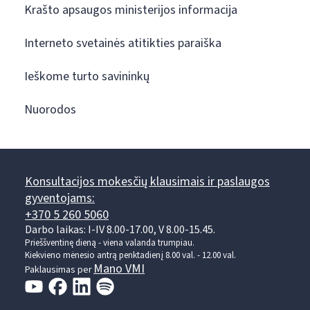
Krašto apsaugos ministerijos informacija
Interneto svetainės atitikties paraiška
Ieškome turto savininkų
Nuorodos
Konsultacijos mokesčių klausimais ir paslaugos
gyventojams:
+370 5 260 5060
Darbo laikas: I-IV 8.00-17.00, V 8.00-15.45.
Prieššventinę dieną - viena valanda trumpiau.
Kiekvieno mėnesio antrą penktadienį 8.00 val. - 12.00 val.
Mano VMI
Paklausimas per