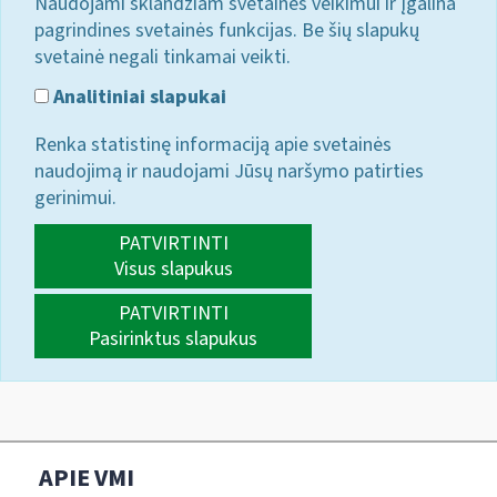
Naudojami sklandžiam svetainės veikimui ir įgalina
pagrindines svetainės funkcijas. Be šių slapukų
svetainė negali tinkamai veikti.
Analitiniai slapukai
Renka statistinę informaciją apie svetainės
naudojimą ir naudojami Jūsų naršymo patirties
gerinimui.
PATVIRTINTI
Visus slapukus
PATVIRTINTI
Pasirinktus slapukus
APIE VMI