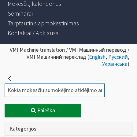
Mokesčių kalendorius
Seminarai
Tarptautinis apmokestinimas
Kontaktai / Apklausa
VMI Machine translation / VMI Машинный перевод /
VMI Машинний переклад (
English
,
Русский
,
Українська
)
Paieška
Kategorijos