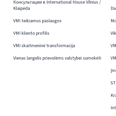
Консультации в International House Vilnius /
Klaipėda
Da
VMI teikiamos paslaugos
Mo
VMI kliento profilis
Vi
VMI skaitmeninė transformacija
VM
Vienas langelis prievolėms valstybei sumokėti
VM
Įm
ST
Kr
In