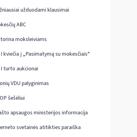
žniausiai užduodami klausimai
kesčių ABC
ktorina moksleiviams
I kviečia į „Pasimatymą su mokesčiais“
I turto aukcionai
onių VDU palyginimas
OP šešėliui
ašto apsaugos ministerijos informacija
terneto svetainės atitikties paraiška