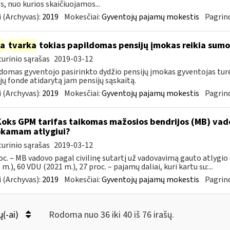
, nuo kurios skaičiuojamos...
 (Archyvas):
2019
Mokesčiai:
Gyventojų pajamų mokestis
Pagrind
ia
tvarka
tokias papildomas pensijų įmokas reikia sumo
urinio sąrašas
2019-03-12
domas gyventojo pasirinkto dydžio pensijų įmokas gyventojas tu
jų fonde atidarytą jam pensijų sąskaitą.
 (Archyvas):
2019
Mokesčiai:
Gyventojų pajamų mokestis
Pagrind
Koks GPM tarifas taikomas mažosios bendrijos (MB) va
kamam atlygiui?
urinio sąrašas
2019-03-12
oc. – MB vadovo pagal civilinę sutartį už vadovavimą gauto atlygio 
 m.), 60 VDU (2021 m.), 27 proc. – pajamų daliai, kuri kartu su:...
 (Archyvas):
2019
Mokesčiai:
Gyventojų pajamų mokestis
Pagrind
ų(-ai)
Rodoma nuo 36 iki 40 iš 76 irašų.