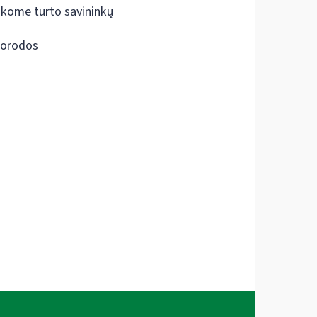
škome turto savininkų
orodos