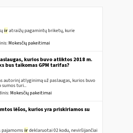
kų
ir
atraižų pagamintų briketų, kurie
nis:
Mokesčių pakeitimai
aslaugas, kurios buvo atliktos 2018 m.
oks bus taikomas GPM tarifas?
 autorinį atlyginimą už paslaugas, kurios buvo
sumos turi...
inis:
Mokesčių pakeitimai
tos lėšos, kurios yra priskiriamos su
oms pajamoms
ir
deklaruotai 02 kodu, neviršijančiai