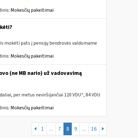
inis:
Mokesčių pakeitimai
kėti?
rės mokėti pats į pensijų bendrovės valdomame
inis:
Mokesčių pakeitimai
dovo (ne MB nario) už vadovavimą
daliai, per metus neviršijančiai 120 VDU*, 84 VDU
inis:
Mokesčių pakeitimai
1
...
7
8
9
...
16