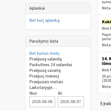
sumos
Aplankai
Metai
Bet kurį aplanką
Kok
Web t
Papil
pensi
Parodymo data
Metai
Bet kuriuo metu
34. 
Praėjusią valandą
išmo
Paskutines 24 valandas
Praėjusią savaitę
Web t
Praėjusį mėnesį
20 pr
(2020
Praėjusiais metais
Metai
Laikotarpyje…
Nuo
Iki
5 Įraš