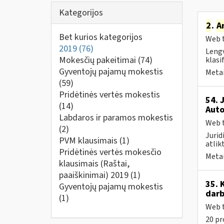
Kategorijos
2
.
A
Bet kurios kategorijos
Web t
2019
(76)
Lengv
Mokesčių pakeitimai
(74)
klasi
Gyventojų pajamų mokestis
Metai
(59)
Pridėtinės vertės mokestis
54. 
(14)
Auto
Labdaros ir paramos mokestis
Web t
(2)
Jurid
PVM klausimais
(1)
atlik
Pridėtinės vertės mokesčio
Metai
klausimais (Raštai,
paaiškinimai) 2019
(1)
35. 
Gyventojų pajamų mokestis
darb
(1)
Web t
20 pr