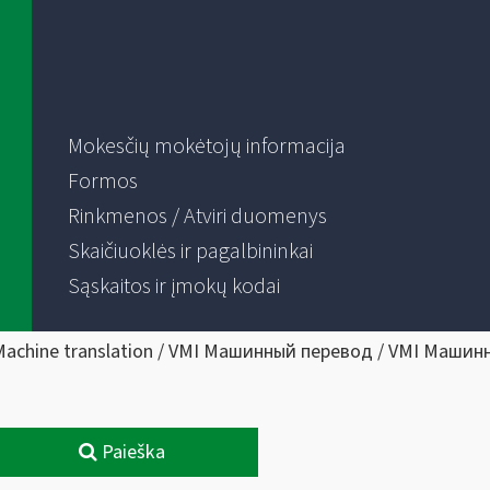
Mokesčių mokėtojų informacija
Formos
Rinkmenos / Atviri duomenys
Skaičiuoklės ir pagalbininkai
Sąskaitos ir įmokų kodai
Machine translation / VMI Машинный перевод / VMI Машин
Paieška