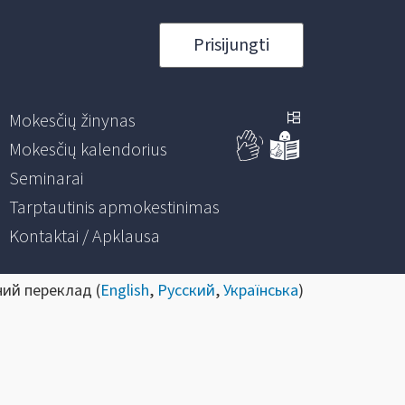
Prisijungti
Mokesčių žinynas
Mokesčių kalendorius
Seminarai
Tarptautinis apmokestinimas
Kontaktai / Apklausa
ний переклад (
English
,
Русский
,
Українська
)