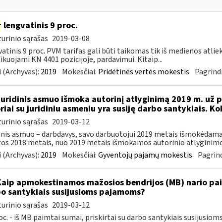
r
lengvatinis 9 proc.
urinio sąrašas
2019-03-08
atinis 9 proc. PVM tarifas gali būti taikomas tik iš medienos atlie
fikuojami KN 4401 pozicijoje, pardavimui. Kitaip...
 (Archyvas):
2019
Mokesčiai:
Pridėtinės vertės mokestis
Pagrindi
Juridinis asmuo išmoka autorinį atlyginimą 2019 m. už p
riai su juridiniu asmeniu yra susiję darbo santykiais. K
urinio sąrašas
2019-03-12
inis asmuo – darbdavys, savo darbuotojui 2019 metais išmokėdamas
tos 2018 metais, nuo 2019 metais išmokamos autorinio atlyginimo 
 (Archyvas):
2019
Mokesčiai:
Gyventojų pajamų mokestis
Pagrind
Kaip apmokestinamos mažosios bendrijos (MB) nario paim
o santykiais susijusioms pajamoms?
urinio sąrašas
2019-03-12
oc. - iš MB paimtai sumai, priskirtai su darbo santykiais susijusi