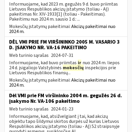
Informuojame, kad 2023 m. gegužės 9 d. buvo priimtas
Lietuvos Respublikos akcizų įstatymo (toliau - AĮ)
pakeitimas Nr. XIV-1933[1] (toliau - Pakeitimas).
Pakeitimu nuo 2024 m. sausio 1 d.: ...
Mokesčių įstatymų pakeitimai:
Akcizų pakeitimai nuo
2024 m.
DĖL VMI PRIE FM VIRŠININKO 2005 M. VASARIO 3
D. ĮSAKYMO NR. VA-16 PAKEITIMO
Web turinio sąrašas
2024-07-31
Informuojame, kad buvo priimtas
ir
nuo 2024 m. liepos
24 d. įsigaliojo Valstybinės
mokesčių
inspekcijos prie
Lietuvos Respublikos finansų...
Mokesčių įstatymų pakeitimai:
Akcizų pakeitimai nuo
2024 m.
Dėl VMI prie FM viršininko 2004 m. gegužės 26 d.
įsakymo Nr. VA-106 pakeitimo
Web turinio sąrašas
2024-01-23
Informuojame, kad, atsižvelgiant į tai, kad akcizų
objektu tapo šildymui skirtos durpės už kurias Lietuvos
Respublikos akcizų įstatymo (toliau - AĮ) 52 straipsnyje
nurodyti asmenys, susiklosčius AĮ...