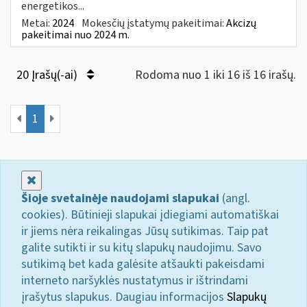
energetikos...
Metai:
2024
Mokesčių įstatymų pakeitimai:
Akcizų
pakeitimai nuo 2024 m.
20 Įrašų(-ai)
Rodoma nuo 1 iki 16 iš 16 irašų.
1
Uždaryti
Šioje svetainėje naudojami slapukai
(angl.
cookies). Būtinieji slapukai įdiegiami automatiškai
ir jiems nėra reikalingas Jūsų sutikimas. Taip pat
galite sutikti ir su kitų slapukų naudojimu. Savo
sutikimą bet kada galėsite atšaukti pakeisdami
interneto naršyklės nustatymus ir ištrindami
įrašytus slapukus. Daugiau informacijos
Slapukų