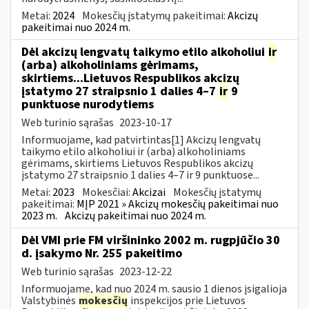
Metai:
2024
Mokesčių įstatymų pakeitimai:
Akcizų
pakeitimai nuo 2024 m.
Dėl akcizų lengvatų taikymo etilo alkoholiui
ir
(arba) alkoholiniams gėrimams,
skirtiems...Lietuvos Respublikos akcizų
įstatymo 27 straipsnio 1 dalies 4–7
ir
9
punktuose nurodytiems
Web turinio sąrašas
2023-10-17
Informuojame, kad patvirtintas[1] Akcizų lengvatų
taikymo etilo alkoholiui ir (arba) alkoholiniams
gėrimams, skirtiems Lietuvos Respublikos akcizų
įstatymo 27 straipsnio 1 dalies 4–7 ir 9 punktuose...
Metai:
2023
Mokesčiai:
Akcizai
Mokesčių įstatymų
pakeitimai:
MĮP 2021 » Akcizų mokesčių pakeitimai nuo
2023 m.
Akcizų pakeitimai nuo 2024 m.
Dėl VMI prie FM viršininko 2002 m. rugpjūčio 30
d. įsakymo Nr. 255 pakeitimo
Web turinio sąrašas
2023-12-22
Informuojame, kad nuo 2024 m. sausio 1 dienos įsigalioja
Valstybinės
mokesčių
inspekcijos prie Lietuvos