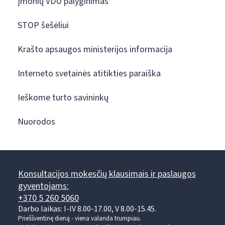
Įmonių VDU palyginimas
STOP šešėliui
Krašto apsaugos ministerijos informacija
Interneto svetainės atitikties paraiška
Ieškome turto savininkų
Nuorodos
Konsultacijos mokesčių klausimais ir paslaugos
gyventojams:
+370 5 260 5060
Darbo laikas: I-IV 8.00-17.00, V 8.00-15.45.
Prieššventinę dieną - viena valanda trumpiau.