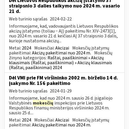
Dėl Lietuvos Respublikos akcizų įstatymo 37
straipsnio 3 dalies taikymo nuo 2024 m. vasario
21 d.
Web turinio sąrašas
2024-02-22
Informuojame, kad, vadovaujantis Lietuvos Respublikos
akcizų įstatymo (toliau − AĮ) pakeitimu Nr. XIV-2473[1],
nuo 2024 m. vasario 21 d. keičiasi AĮ 37 straipsnio 3 dalis,
kurioje nustatoma akcizų...
Metai:
2024
Mokesčiai:
Akcizai
Mokesčių įstatymų
pakeitimai:
Akcizų pakeitimai nuo 2024 m.
Mokesčių
žinyno kategorijos:
Raštai, paaiškinimai » Akcizų
klausimais (Raštai, paaiškinimai) » Akcizų klausimais
(Raštai, paaiškinimai) 2024
Dėl VMI prie FM viršininko 2002 m. birželio 14 d.
įsakymo Nr. 156 pakeitimo
Web turinio sąrašas
2024-01-29
Informuojame, kad nuo 2024 m. sausio 26 d. įsigaliojo
Valstybinės
mokesčių
inspekcijos prie Lietuvos
Respublikos finansų ministerijos viršininko 2024 m.
sausio 25 d....
Metai:
2024
Mokesčiai:
Akcizai
Mokesčių įstatymų
pakeitimai:
Akcizų pakeitimai nuo 2024 m.