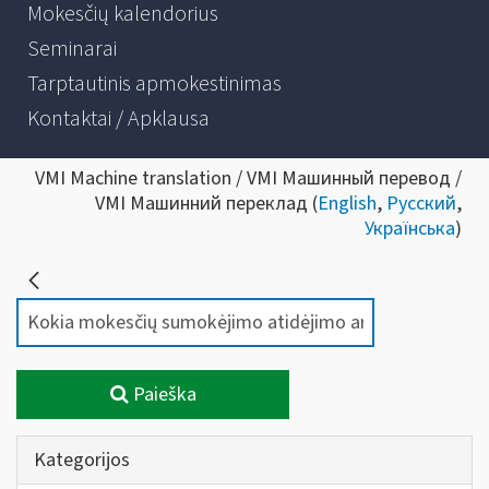
Mokesčių kalendorius
Seminarai
Tarptautinis apmokestinimas
Kontaktai / Apklausa
VMI Machine translation / VMI Машинный перевод /
VMI Машинний переклад (
English
,
Русский
,
Українська
)
Paieška
Kategorijos