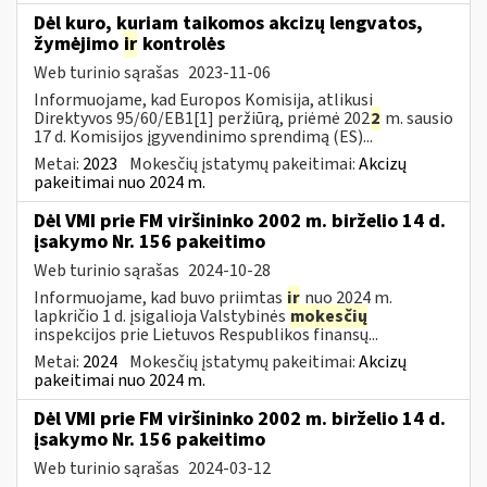
Dėl kuro, kuriam taikomos akcizų lengvatos,
žymėjimo
ir
kontrolės
Web turinio sąrašas
2023-11-06
Informuojame, kad Europos Komisija, atlikusi
Direktyvos 95/60/EB1[1] peržiūrą, priėmė 202
2
m. sausio
17 d. Komisijos įgyvendinimo sprendimą (ES)...
Metai:
2023
Mokesčių įstatymų pakeitimai:
Akcizų
pakeitimai nuo 2024 m.
Dėl VMI prie FM viršininko 2002 m. birželio 14 d.
įsakymo Nr. 156 pakeitimo
Web turinio sąrašas
2024-10-28
Informuojame, kad buvo priimtas
ir
nuo 2024 m.
lapkričio 1 d. įsigalioja Valstybinės
mokesčių
inspekcijos prie Lietuvos Respublikos finansų...
Metai:
2024
Mokesčių įstatymų pakeitimai:
Akcizų
pakeitimai nuo 2024 m.
Dėl VMI prie FM viršininko 2002 m. birželio 14 d.
įsakymo Nr. 156 pakeitimo
Web turinio sąrašas
2024-03-12