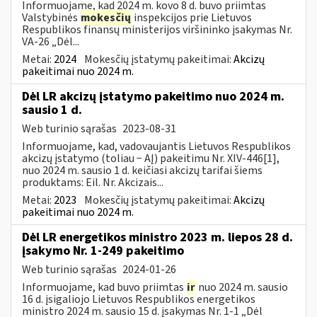
Informuojame, kad 2024 m. kovo 8 d. buvo priimtas
Valstybinės
mokesčių
inspekcijos prie Lietuvos
Respublikos finansų ministerijos viršininko įsakymas Nr.
VA-26 „Dėl...
Metai:
2024
Mokesčių įstatymų pakeitimai:
Akcizų
pakeitimai nuo 2024 m.
Dėl LR akcizų įstatymo pakeitimo nuo 2024 m.
sausio 1 d.
Web turinio sąrašas
2023-08-31
Informuojame, kad, vadovaujantis Lietuvos Respublikos
akcizų įstatymo (toliau − AĮ) pakeitimu Nr. XIV-446[1],
nuo 2024 m. sausio 1 d. keičiasi akcizų tarifai šiems
produktams: Eil. Nr. Akcizais...
Metai:
2023
Mokesčių įstatymų pakeitimai:
Akcizų
pakeitimai nuo 2024 m.
Dėl LR energetikos ministro 2023 m. liepos 28 d.
įsakymo Nr. 1-249 pakeitimo
Web turinio sąrašas
2024-01-26
Informuojame, kad buvo priimtas
ir
nuo 2024 m. sausio
16 d. įsigaliojo Lietuvos Respublikos energetikos
ministro 2024 m. sausio 15 d. įsakymas Nr. 1-1 „Dėl