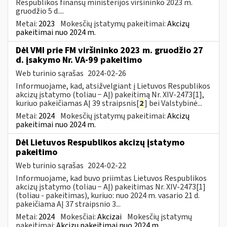
Respublikos finansų ministerijos viršininko 2023 m.
gruodžio 5 d....
Metai:
2023
Mokesčių įstatymų pakeitimai:
Akcizų
pakeitimai nuo 2024 m.
Dėl VMI prie FM viršininko 2023 m. gruodžio 27
d. įsakymo Nr. VA-99 pakeitimo
Web turinio sąrašas
2024-02-26
Informuojame, kad, atsižvelgiant į Lietuvos Respublikos
akcizų įstatymo (toliau − AĮ) pakeitimą Nr. XIV-2473[1],
kuriuo pakeičiamas AĮ 39 straipsnis[
2
] bei Valstybinė...
Metai:
2024
Mokesčių įstatymų pakeitimai:
Akcizų
pakeitimai nuo 2024 m.
Dėl Lietuvos Respublikos akcizų įstatymo
pakeitimo
Web turinio sąrašas
2024-02-22
Informuojame, kad buvo priimtas Lietuvos Respublikos
akcizų įstatymo (toliau − AĮ) pakeitimas Nr. XIV-2473[1]
(toliau - pakeitimas), kuriuo: nuo 2024 m. vasario 21 d.
pakeičiama AĮ 37 straipsnio 3...
Metai:
2024
Mokesčiai:
Akcizai
Mokesčių įstatymų
pakeitimai:
Akcizų pakeitimai nuo 2024 m.