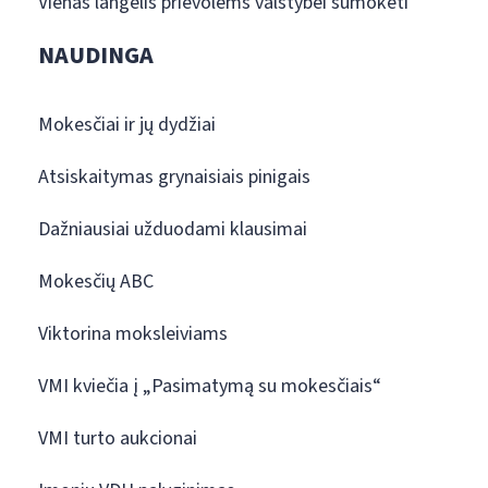
Vienas langelis prievolėms valstybei sumokėti
NAUDINGA
Mokesčiai ir jų dydžiai
Atsiskaitymas grynaisiais pinigais
Dažniausiai užduodami klausimai
Mokesčių ABC
Viktorina moksleiviams
VMI kviečia į „Pasimatymą su mokesčiais“
VMI turto aukcionai