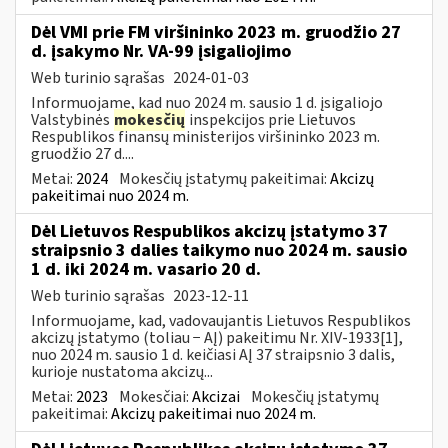
Dėl VMI prie FM viršininko 2023 m. gruodžio 27
d. įsakymo Nr. VA-99 įsigaliojimo
Web turinio sąrašas
2024-01-03
Informuojame, kad nuo 2024 m. sausio 1 d. įsigaliojo
Valstybinės
mokesčių
inspekcijos prie Lietuvos
Respublikos finansų ministerijos viršininko 2023 m.
gruodžio 27 d....
Metai:
2024
Mokesčių įstatymų pakeitimai:
Akcizų
pakeitimai nuo 2024 m.
Dėl Lietuvos Respublikos akcizų įstatymo 37
straipsnio 3 dalies taikymo nuo 2024 m. sausio
1 d. iki 2024 m. vasario 20 d.
Web turinio sąrašas
2023-12-11
Informuojame, kad, vadovaujantis Lietuvos Respublikos
akcizų įstatymo (toliau − AĮ) pakeitimu Nr. XIV-1933[1],
nuo 2024 m. sausio 1 d. keičiasi AĮ 37 straipsnio 3 dalis,
kurioje nustatoma akcizų...
Metai:
2023
Mokesčiai:
Akcizai
Mokesčių įstatymų
pakeitimai:
Akcizų pakeitimai nuo 2024 m.