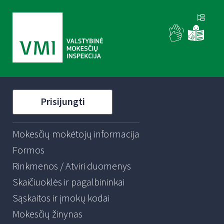
Prisijungti
Mokesčių mokėtojų informacija
Formos
Rinkmenos / Atviri duomenys
Skaičiuoklės ir pagalbininkai
Sąskaitos ir įmokų kodai
Mokesčių žinynas