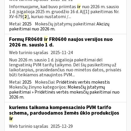
Informuojame, kad buvo priimtas
ir
nuo 2026 m. sausio
1 d. įsigalioja 2025 m. gruodžio 16 d. AĮ[1] pakeitimas Nr.
XV-679[
2
], kuriuo nustatomi /...
Metai:
2025
Mokesčių įstatymų pakeitimai:
Akcizų
pakeitimai nuo 2026 m.
Formų FR0608
ir
FR0600 naujos versijos nuo
2026 m. sausio 1 d.
Web turinio sąrašas
2025-11-24
Nuo 2026 m. sausio 1 d. įsigalioja pakeitimai dėl
lengvatinių PVM tarifų taikymo. Dėl šių pasikeitimų už
laikotarpius, prasidedančius nuo minėtos datos, privalės
būti teikiamos atnaujintos PVM...
Metai:
2025
Mokesčiai:
Pridėtinės vertės mokestis
Mokesčių žinyno kategorijos:
Mokesčių įstatymų
pakeitimai » Pridėtinės vertės mokesčių pakeitimai nuo
2026 m.
kuriems taikoma kompensacinio PVM tarifo
schema, parduodamos žemės ūkio produkcijos
ir
Web turinio sąrašas
2025-12-29