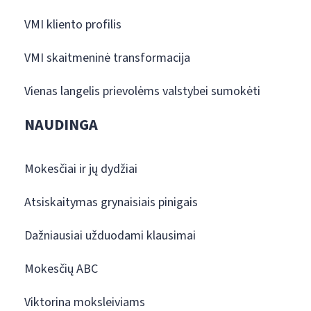
VMI kliento profilis
VMI skaitmeninė transformacija
Vienas langelis prievolėms valstybei sumokėti
NAUDINGA
Mokesčiai ir jų dydžiai
Atsiskaitymas grynaisiais pinigais
Dažniausiai užduodami klausimai
Mokesčių ABC
Viktorina moksleiviams