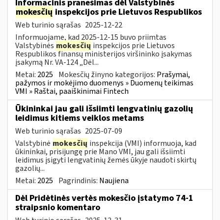
Informacinis pranešimas dėl Valstybinės
mokesčių
inspekcijos prie Lietuvos Respublikos
Web turinio sąrašas
2025-12-22
Informuojame, kad 2025-12-15 buvo priimtas
Valstybinės
mokesčių
inspekcijos prie Lietuvos
Respublikos finansų ministerijos viršininko įsakymas
įsakymą Nr. VA-124 „Dėl...
Metai:
2025
Mokesčių žinyno kategorijos:
Prašymai,
pažymos ir mokėjimo duomenys » Duomenų teikimas
VMI » Raštai, paaiškinimai Fintech
Ūkininkai jau gali išsiimti lengvatinių gazolių
leidimus kitiems veiklos metams
Web turinio sąrašas
2025-07-09
Valstybinė
mokesčių
inspekcija (VMI) informuoja, kad
ūkininkai, prisijungę prie Mano VMI, jau gali išsiimti
leidimus įsigyti lengvatinių žemės ūkyje naudoti skirtų
gazolių...
Metai:
2025
Pagrindinis:
Naujiena
Dėl Pridėtinės vertės mokesčio įstatymo 74-1
straipsnio komentaro