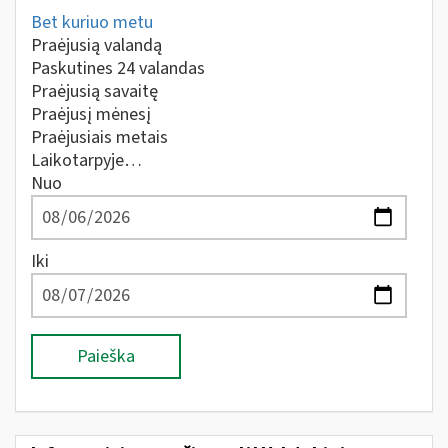
Bet kuriuo metu
Praėjusią valandą
Paskutines 24 valandas
Praėjusią savaitę
Praėjusį mėnesį
Praėjusiais metais
Laikotarpyje…
Nuo
Iki
Paieška