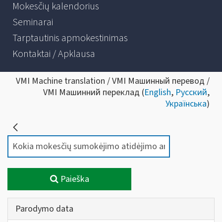
Mokesčių kalendorius
Seminarai
Tarptautinis apmokestinimas
Kontaktai / Apklausa
VMI Machine translation / VMI Машинный перевод /
VMI Машинний переклад (
English
,
Русский
,
Українська
)
Paieška
Parodymo data