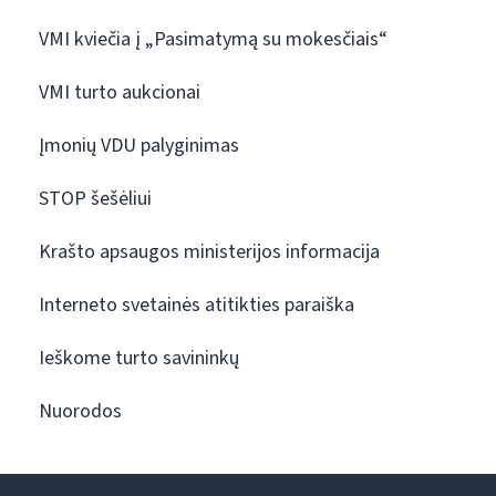
VMI kviečia į „Pasimatymą su mokesčiais“
VMI turto aukcionai
Įmonių VDU palyginimas
STOP šešėliui
Krašto apsaugos ministerijos informacija
Interneto svetainės atitikties paraiška
Ieškome turto savininkų
Nuorodos