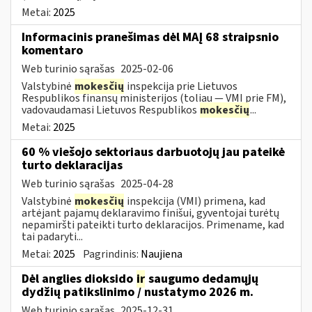
Metai:
2025
Informacinis pranešimas dėl MAĮ 68 straipsnio
komentaro
Web turinio sąrašas
2025-02-06
Valstybinė
mokesčių
inspekcija prie Lietuvos
Respublikos finansų ministerijos (toliau — VMI prie FM),
vadovaudamasi Lietuvos Respublikos
mokesčių
...
Metai:
2025
60 % viešojo sektoriaus darbuotojų jau pateikė
turto deklaracijas
Web turinio sąrašas
2025-04-28
Valstybinė
mokesčių
inspekcija (VMI) primena, kad
artėjant pajamų deklaravimo finišui, gyventojai turėtų
nepamiršti pateikti turto deklaracijos. Primename, kad
tai padaryti...
Metai:
2025
Pagrindinis:
Naujiena
Dėl anglies dioksido
ir
saugumo dedamųjų
dydžių patikslinimo / nustatymo 2026 m.
Web turinio sąrašas
2025-12-31