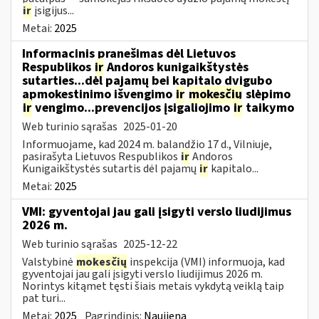
ir
įsigijus...
Metai:
2025
Informacinis pranešimas dėl Lietuvos
Respublikos
ir
Andoros kunigaikštystės
sutarties...dėl pajamų bei kapitalo dvigubo
apmokestinimo išvengimo
ir
mokesčių
slėpimo
ir
vengimo...prevencijos įsigaliojimo
ir
taikymo
Web turinio sąrašas
2025-01-20
Informuojame, kad 2024 m. balandžio 17 d., Vilniuje,
pasirašyta Lietuvos Respublikos
ir
Andoros
Kunigaikštystės sutartis dėl pajamų
ir
kapitalo...
Metai:
2025
VMI: gyventojai jau gali įsigyti verslo liudijimus
2026 m.
Web turinio sąrašas
2025-12-22
Valstybinė
mokesčių
inspekcija (VMI) informuoja, kad
gyventojai jau gali įsigyti verslo liudijimus 2026 m.
Norintys kitąmet tęsti šiais metais vykdytą veiklą taip
pat turi...
Metai:
2025
Pagrindinis:
Naujiena