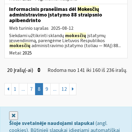
Informacinis pranešimas dėl
Mokesčių
administravimo įstatymo 88 straipsnio
apibendrinto
Web turinio sąrašas
2025-08-12
Siekdami užtikrinti sklandų
mokesčių
įstatymų
įgyvendinimą, parengėme Lietuvos Respublikos
mokesčių
administravimo įstatymo (toliau — MAĮ) 88...
Metai:
2025
20 Įrašų(-ai)
Rodoma nuo 141 iki 160 iš 236 irašų.
1
...
7
8
9
...
12
Uždaryti
Šioje svetainėje naudojami slapukai
(angl.
cookies). Būtinieji slapukai įdiegiami automatiškai