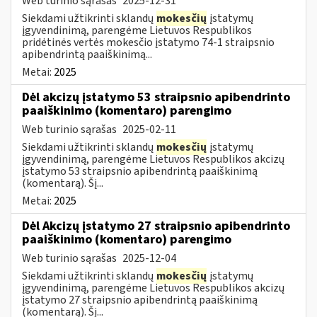
Web turinio sąrašas
2025-12-31
Siekdami užtikrinti sklandų
mokesčių
įstatymų
įgyvendinimą, parengėme Lietuvos Respublikos
pridėtinės vertės mokesčio įstatymo 74-1 straipsnio
apibendrintą paaiškinimą...
Metai:
2025
Dėl akcizų įstatymo 53 straipsnio apibendrinto
paaiškinimo (komentaro) parengimo
Web turinio sąrašas
2025-02-11
Siekdami užtikrinti sklandų
mokesčių
įstatymų
įgyvendinimą, parengėme Lietuvos Respublikos akcizų
įstatymo 53 straipsnio apibendrintą paaiškinimą
(komentarą). Šį...
Metai:
2025
Dėl Akcizų įstatymo 27 straipsnio apibendrinto
paaiškinimo (komentaro) parengimo
Web turinio sąrašas
2025-12-04
Siekdami užtikrinti sklandų
mokesčių
įstatymų
įgyvendinimą, parengėme Lietuvos Respublikos akcizų
įstatymo 27 straipsnio apibendrintą paaiškinimą
(komentarą). Šį...