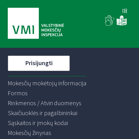
Prisijungti
Mokesčių mokėtojų informacija
Formos
Rinkmenos / Atviri duomenys
Skaičiuoklės ir pagalbininkai
Sąskaitos ir įmokų kodai
Mokesčių žinynas