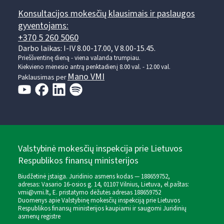
Konsultacijos mokesčių klausimais ir paslaugos
gyventojams:
+370 5 260 5060
Darbo laikas: I-IV 8.00-17.00, V 8.00-15.45.
Prieššventinę dieną - viena valanda trumpiau.
Kiekvieno mėnesio antrą penktadienį 8.00 val. - 12.00 val.
Mano VMI
Paklausimas per
Valstybinė mokesčių inspekcija prie Lietuvos
Respublikos finansų ministerijos
Biudžetinė įstaiga. Juridinio asmens kodas — 188659752,
adresas: Vasario 16-osios g. 14, 01107 Vilnius, Lietuva, el.paštas:
vmi@vmi.lt
, E. pristatymo dėžutės adresas 188659752
Duomenys apie Valstybinę mokesčių inspekciją prie Lietuvos
Respublikos finansų ministerijos kaupiami ir saugomi Juridinių
asmenų registre