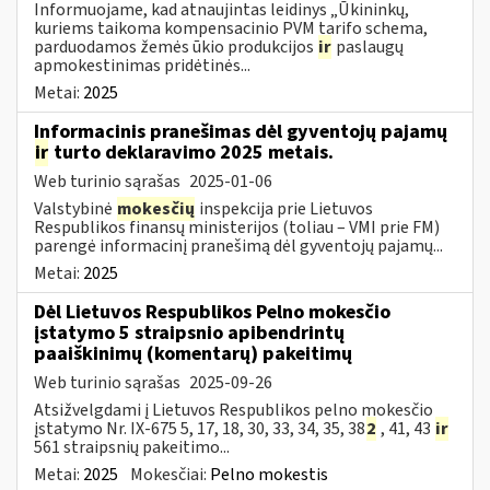
Informuojame, kad atnaujintas leidinys „Ūkininkų,
kuriems taikoma kompensacinio PVM tarifo schema,
parduodamos žemės ūkio produkcijos
ir
paslaugų
apmokestinimas pridėtinės...
Metai:
2025
Informacinis pranešimas dėl gyventojų pajamų
ir
turto deklaravimo 2025 metais.
Web turinio sąrašas
2025-01-06
Valstybinė
mokesčių
inspekcija prie Lietuvos
Respublikos finansų ministerijos (toliau – VMI prie FM)
parengė informacinį pranešimą dėl gyventojų pajamų...
Metai:
2025
Dėl Lietuvos Respublikos Pelno mokesčio
įstatymo 5 straipsnio apibendrintų
paaiškinimų (komentarų) pakeitimų
Web turinio sąrašas
2025-09-26
Atsižvelgdami į Lietuvos Respublikos pelno mokesčio
įstatymo Nr. IX-675 5, 17, 18, 30, 33, 34, 35, 38
2
, 41, 43
ir
561 straipsnių pakeitimo...
Metai:
2025
Mokesčiai:
Pelno mokestis