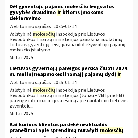
Dėl gyventojų pajamų mokesčio lengvatos
gyvybės draudimo
ir
kitoms įmokoms
deklaravimo
Web turinio sąrašas
2025-01-14
Valstybinė
mokesčių
inspekcija prie Lietuvos
Respublikos finansų ministerijos paaiškina nuolatinių
Lietuvos gyventojų teisę pasinaudoti Gyventojų pajamų
mokesčio įstatymo...
Metai:
2025
Lietuvos gyventojų pareigos perskaičiuoti 2024
m. metinį neapmokestinamąjį pajamų dydį
ir
Web turinio sąrašas
2025-01-14
Valstybinė
mokesčių
inspekcija prie Lietuvos
Respublikos finansų ministerijos (toliau – VMI prie FM)
parengė informacinį pranešimą apie nuolatinių Lietuvos
gyventojų...
Metai:
2025
Kai kuriuos klientus pasiekė neaktualūs
pranešimai apie sprendimą nurašyti
mokesčių