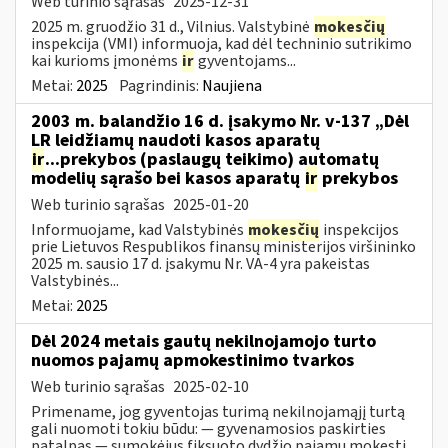
Web turinio sąrašas
2025-12-31
2025 m. gruodžio 31 d., Vilnius. Valstybinė
mokesčių
inspekcija (VMI) informuoja, kad dėl techninio sutrikimo
kai kurioms įmonėms
ir
gyventojams...
Metai:
2025
Pagrindinis:
Naujiena
2003 m. balandžio 16 d. įsakymo Nr. v-137 „Dėl
LR leidžiamų naudoti kasos aparatų
ir
...prekybos (paslaugų teikimo) automatų
modelių sąrašo bei kasos aparatų
ir
prekybos
Web turinio sąrašas
2025-01-20
Informuojame, kad Valstybinės
mokesčių
inspekcijos
prie Lietuvos Respublikos finansų ministerijos viršininko
2025 m. sausio 17 d. įsakymu Nr. VA-4 yra pakeistas
Valstybinės...
Metai:
2025
Dėl 2024 metais gautų nekilnojamojo turto
nuomos pajamų apmokestinimo tvarkos
Web turinio sąrašas
2025-02-10
Primename, jog gyventojas turimą nekilnojamąjį turtą
gali nuomoti tokiu būdu: — gyvenamosios paskirties
patalpas — sumokėjus fiksuoto dydžio pajamų mokestį