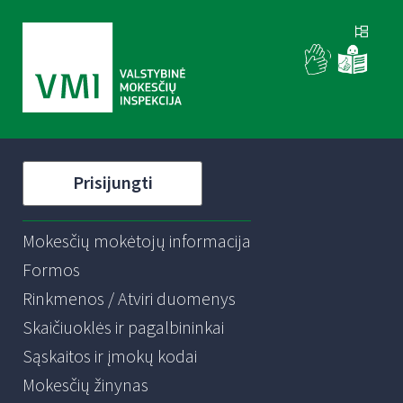
Prisijungti
Mokesčių mokėtojų informacija
Formos
Rinkmenos / Atviri duomenys
Skaičiuoklės ir pagalbininkai
Sąskaitos ir įmokų kodai
Mokesčių žinynas