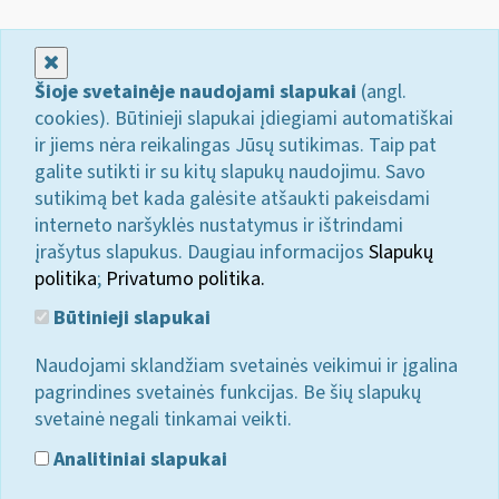
Uždaryti
Šioje svetainėje naudojami slapukai
(angl.
cookies). Būtinieji slapukai įdiegiami automatiškai
ir jiems nėra reikalingas Jūsų sutikimas. Taip pat
galite sutikti ir su kitų slapukų naudojimu. Savo
sutikimą bet kada galėsite atšaukti pakeisdami
interneto naršyklės nustatymus ir ištrindami
įrašytus slapukus. Daugiau informacijos
Slapukų
politika
;
Privatumo politika.
Būtinieji slapukai
Naudojami sklandžiam svetainės veikimui ir įgalina
pagrindines svetainės funkcijas. Be šių slapukų
svetainė negali tinkamai veikti.
Analitiniai slapukai