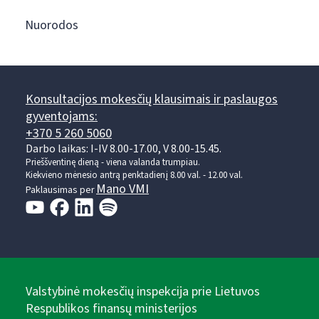
Nuorodos
Konsultacijos mokesčių klausimais ir paslaugos
gyventojams:
+370 5 260 5060
Darbo laikas: I-IV 8.00-17.00, V 8.00-15.45.
Prieššventinę dieną - viena valanda trumpiau.
Kiekvieno mėnesio antrą penktadienį 8.00 val. - 12.00 val.
Mano VMI
Paklausimas per
Valstybinė mokesčių inspekcija prie Lietuvos
Respublikos finansų ministerijos