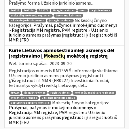
Prašymo forma Užsienio juridinio asmens...
fr0227
fr0227a
fr0227t
išregistravimas
mmr
registravimas
mokesčių mokėtojų registras
duomenų keitimas
Mokesčių žinyno
užsienio juridinis asmuo
įsiregistravimas
kategorijos:
Prašymai, pažymos ir mokėjimo duomenys
» Registracija MM registre, PVM registre » Užsienio
juridinio asmens prašymas įregistruoti į/išregistruoti iš
MMR (FR0
Kurie Lietuvos apmokestinamieji asmenys dėl
įregistravimo į
Mokesčių
mokėtojų registrą
Web turinio sąrašas
2023-09-20
Registracijos numeris KM1355 Ši informacija skelbiama:
Užsienio juridinio asmens prašymas įregistruoti
į/išregistruoti iš MMR (FR0227) Investiciniai fondai,
ketinantys vykdyti veiklą Lietuvoje, dėl...
fr0227
išregistravimas
registravimas
mokesčių mokėtojų registras
investicinis fondas
užsienio juridinis asmuo
Mokesčių žinyno kategorijos:
vertybinių popierių komisija
Prašymai, pažymos ir mokėjimo duomenys »
Registracija MM registre, PVM registre » Užsienio
juridinio asmens prašymas įregistruoti į/išregistruoti iš
MMR (FR0