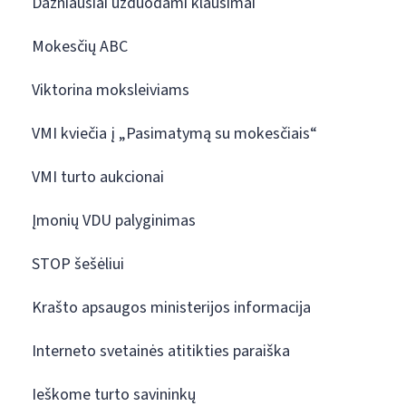
Dažniausiai užduodami klausimai
Mokesčių ABC
Viktorina moksleiviams
VMI kviečia į „Pasimatymą su mokesčiais“
VMI turto aukcionai
Įmonių VDU palyginimas
STOP šešėliui
Krašto apsaugos ministerijos informacija
Interneto svetainės atitikties paraiška
Ieškome turto savininkų