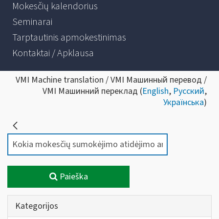
Mokesčių kalendorius
Seminarai
Tarptautinis apmokestinimas
Kontaktai / Apklausa
VMI Machine translation / VMI Машинный перевод /
VMI Машинний переклад (
English
,
Русский
,
Українська
)
Paieška
Kategorijos