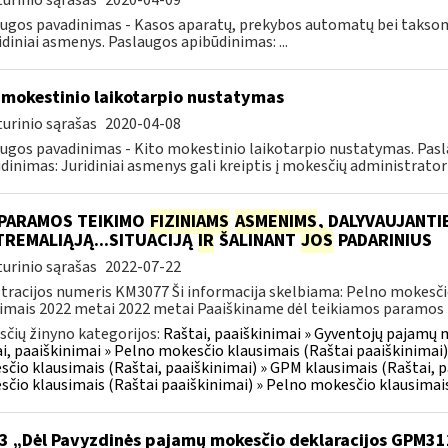
urinio sąrašas
2020-04-09
ugos pavadinimas - Kasos aparatų, prekybos automatų bei taksomet
idiniai asmenys. Paslaugos apibūdinimas: ...
 mokestinio laikotarpio nustatymas
urinio sąrašas
2020-04-08
ugos pavadinimas - Kito mokestinio laikotarpio nustatymas. Pasl
dinimas: Juridiniai asmenys gali kreiptis į mokesčių administratorių
 PARAMOS TEIKIMO
FIZINIAMS
ASMENIMS
, DALYVAUJANTI
REMALIĄJĄ...SITUACIJĄ
IR
ŠALINANT
JOS
PADARINIUS
urinio sąrašas
2022-07-22
tracijos numeris KM3077 Ši informacija skelbiama: Pelno mokesč
imais 2022 metai 2022 metai Paaiškiname dėl teikiamos paramos f
čių žinyno kategorijos:
Raštai, paaiškinimai » Gyventojų pajamų m
i, paaiškinimai » Pelno mokesčio klausimais (Raštai paaiškinimai)
čio klausimais (Raštai, paaiškinimai) » GPM klausimais (Raštai, p
čio klausimais (Raštai paaiškinimai) » Pelno mokesčio klausimais
3 „Dėl Pavyzdinės pajamų mokesčio deklaracijos GPM3