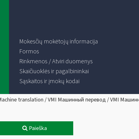
Mokesčių mokėtojų informacija
Formos
Rinkmenos / Atviri duomenys
Skaičiuoklės ir pagalbininkai
Sąskaitos ir įmokų kodai
Machine translation / VMI Машинный перевод / VMI Машин
Paieška