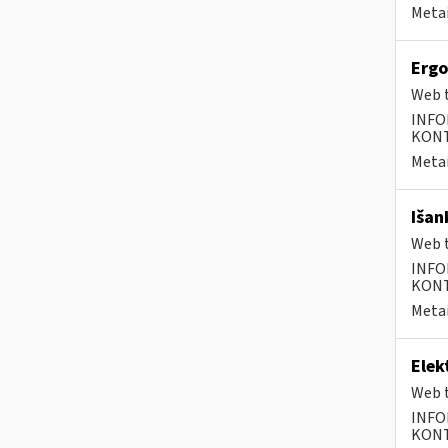
Metai
Ergo
Web t
INFO
KONTA
Metai
Išan
Web t
INFO
KONTA
Metai
Elek
Web t
INFO
KONTA