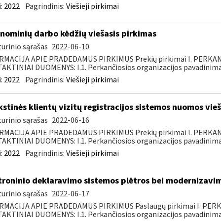
:
2022
Pagrindinis:
Viešieji pirkimai
nominių darbo kėdžių viešasis pirkimas
urinio sąrašas
2022-06-10
RMACIJA APIE PRADEDAMUS PIRKIMUS Prekių pirkimai I. PERKA
KTINIAI DUOMENYS: I.1. Perkančiosios organizacijos pavadinimas
:
2022
Pagrindinis:
Viešieji pirkimai
kstinės klientų vizitų registracijos sistemos nuomos vie
urinio sąrašas
2022-06-16
RMACIJA APIE PRADEDAMUS PIRKIMUS Prekių pirkimai I. PERKA
KTINIAI DUOMENYS: I.1. Perkančiosios organizacijos pavadinimas
:
2022
Pagrindinis:
Viešieji pirkimai
troninio deklaravimo sistemos plėtros bei modernizavim
urinio sąrašas
2022-06-17
RMACIJA APIE PRADEDAMUS PIRKIMUS Paslaugų pirkimai I. PER
KTINIAI DUOMENYS: I.1. Perkančiosios organizacijos pavadinimas