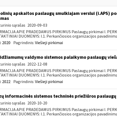
olinių apskaitos paslaugų smulkiajam verslui (i.APS) po
imas
urinio sąrašas
2020-09-03
RMACIJA APIE PRADEDAMUS PIRKIMUS Paslaugų pirkimai I. PER
KTINIAI DUOMENYS: I.1. Perkančiosios organizacijos pavadinimas
:
2020
Pagrindinis:
Viešieji pirkimai
idžiamumų valdymo sistemos palaikymo paslaugų vieša
urinio sąrašas
2022-12-08
RMACIJA APIE PRADEDAMUS PIRKIMUS Paslaugų pirkimai I. PER
KTINIAI DUOMENYS: I.1. Perkančiosios organizacijos pavadinimas
:
2022
Pagrindinis:
Viešieji pirkimai
zų informacinės sistemos techninės priežiūros paslaugų 
urinio sąrašas
2020-10-20
RMACIJA APIE PRADEDAMUS PIRKIMUS Paslaugų pirkimai I. PER
KTINIAI DUOMENYS: I.1. Perkančiosios organizacijos pavadinimas