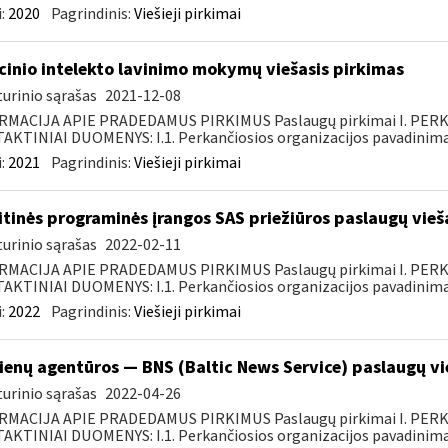
:
2020
Pagrindinis:
Viešieji pirkimai
inio intelekto lavinimo mokymų viešasis pirkimas
urinio sąrašas
2021-12-08
RMACIJA APIE PRADEDAMUS PIRKIMUS Paslaugų pirkimai I. PER
KTINIAI DUOMENYS: I.1. Perkančiosios organizacijos pavadinimas
:
2021
Pagrindinis:
Viešieji pirkimai
itinės programinės įrangos SAS priežiūros paslaugų vieš
urinio sąrašas
2022-02-11
RMACIJA APIE PRADEDAMUS PIRKIMUS Paslaugų pirkimai I. PER
KTINIAI DUOMENYS: I.1. Perkančiosios organizacijos pavadinimas
:
2022
Pagrindinis:
Viešieji pirkimai
ienų agentūros — BNS (Baltic News Service) paslaugų vi
urinio sąrašas
2022-04-26
RMACIJA APIE PRADEDAMUS PIRKIMUS Paslaugų pirkimai I. PER
KTINIAI DUOMENYS: I.1. Perkančiosios organizacijos pavadinimas