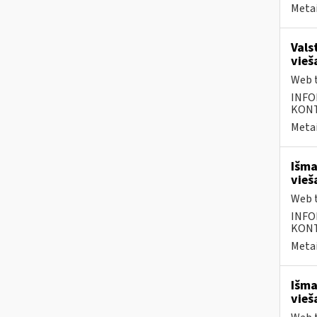
Metai
Vals
vieš
Web t
INFO
KONTA
Metai
Išma
vieš
Web t
INFO
KONTA
Metai
Išma
vieš