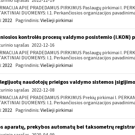
urinio sąrašas
2022-12-19
RMACIJA APIE PRADEDAMUS PIRKIMUS Paslaugų pirkimai I. PER
KTINIAI DUOMENYS: I.1. Perkančiosios organizacijos pavadinimas
:
2022
Pagrindinis:
Viešieji pirkimai
niosios kontrolės procesų valdymo posistemio (i.KON) p
urinio sąrašas
2022-12-16
RMACIJA APIE PRADEDAMUS PIRKIMUS Paslaugų pirkimai I. PER
KTINIAI DUOMENYS: I.1. Perkančiosios organizacijos pavadinimas
:
2022
Pagrindinis:
Viešieji pirkimai
ilegijuotų naudotojų prieigos valdymo sistemos įsigijimo
urinio sąrašas
2022-12-08
RMACIJA APIE PRADEDAMUS PIRKIMUS Prekių pirkimai I. PERKA
KTINIAI DUOMENYS: I.1. Perkančiosios organizacijos pavadinimas
:
2022
Pagrindinis:
Viešieji pirkimai
s aparatų, prekybos automatų bei taksometrų registr