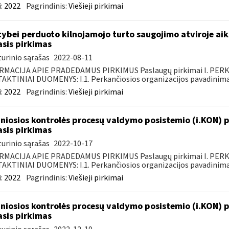
:
2022
Pagrindinis:
Viešieji pirkimai
tybei perduoto kilnojamojo turto saugojimo atviroje aik
asis pirkimas
urinio sąrašas
2022-08-11
RMACIJA APIE PRADEDAMUS PIRKIMUS Paslaugų pirkimai I. PER
KTINIAI DUOMENYS: I.1. Perkančiosios organizacijos pavadinimas
:
2022
Pagrindinis:
Viešieji pirkimai
niosios kontrolės procesų valdymo posistemio (i.KON) p
asis pirkimas
urinio sąrašas
2022-10-17
RMACIJA APIE PRADEDAMUS PIRKIMUS Paslaugų pirkimai I. PER
KTINIAI DUOMENYS: I.1. Perkančiosios organizacijos pavadinimas
:
2022
Pagrindinis:
Viešieji pirkimai
niosios kontrolės procesų valdymo posistemio (i.KON) p
asis pirkimas