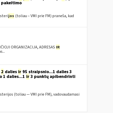
“ pakeitimo
steri
jos
(toliau – VMI prie FM) praneša, kad
NČIOJI ORGANIZACIJA, ADRESAS
IR
...
o
2
dalies
ir
95 straipsnio...1 dalies 3
o 1 dalies...1
ir
3 punktų apibendrinti
sterijos (toliau — VMI prie FM), vadovaudamasi