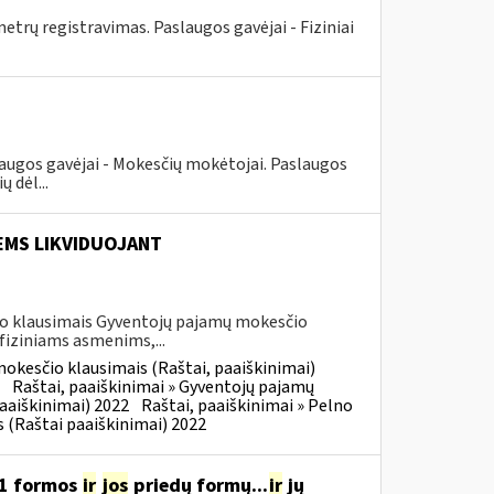
rų registravimas. Paslaugos gavėjai - Fiziniai
augos gavėjai - Mokesčių mokėtojai. Paslaugos
 dėl...
EMS LIKVIDUOJANT
io klausimais Gyventojų pajamų mokesčio
iziniams asmenims,...
okesčio klausimais (Raštai, paaiškinimai)
Raštai, paaiškinimai » Gyventojų pajamų
aaiškinimai) 2022
Raštai, paaiškinimai » Pelno
 (Raštai paaiškinimai) 2022
11 formos
ir
jos
priedų formų...
ir
jų