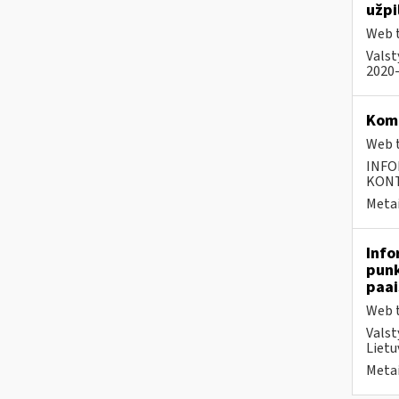
užpi
Web t
Valst
2020-
Kom
Web t
INFO
KONTA
Metai
Info
punk
paai
Web t
Valst
Lietu
Metai