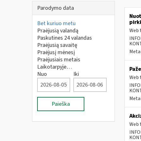
Parodymo data
Nuot
pirk
Bet kuriuo metu
Praėjusią valandą
Web t
Paskutines 24 valandas
INFO
KONTA
Praėjusią savaitę
Metai
Praėjusį mėnesį
Praėjusiais metais
Laikotarpyje…
Paže
Nuo
Iki
Web t
INFO
KONTA
Metai
Paieška
Akci
Web t
INFO
KONTA