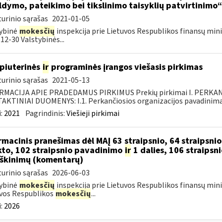
ldymo, pateikimo bei tikslinimo taisyklių patvirtinimo
urinio sąrašas
2021-01-05
ybinė
mokesčių
inspekcija prie Lietuvos Respublikos finansų mini
12-30 Valstybinės...
piuterinės
ir
programinės įrangos viešasis pirkimas
urinio sąrašas
2021-05-13
RMACIJA APIE PRADEDAMUS PIRKIMUS Prekių pirkimai I. PERKA
KTINIAI DUOMENYS: I.1. Perkančiosios organizacijos pavadinimas
:
2021
Pagrindinis:
Viešieji pirkimai
rmacinis pranešimas dėl MAĮ 63 straipsnio, 64 straipsni
to, 102 straipsnio pavadinimo
ir
1 dalies, 106 straipsni
škinimų (komentarų)
urinio sąrašas
2026-06-03
ybinė
mokesčių
inspekcija prie Lietuvos Respublikos finansų mini
vos Respublikos
mokesčių
...
:
2026