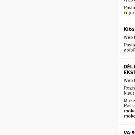
Web t
Pasla
ir
jur
Kito
Web t
Pasla
apibū
DĖL
EKST
Web t
Regis
klaus
Mokes
Rašta
mokes
mokes
VA-9