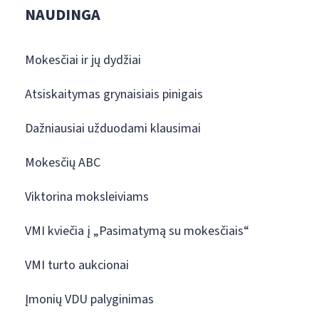
NAUDINGA
Mokesčiai ir jų dydžiai
Atsiskaitymas grynaisiais pinigais
Dažniausiai užduodami klausimai
Mokesčių ABC
Viktorina moksleiviams
VMI kviečia į „Pasimatymą su mokesčiais“
VMI turto aukcionai
Įmonių VDU palyginimas