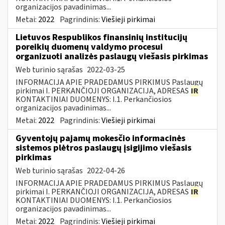
organizacijos pavadinimas...
Metai:
2022
Pagrindinis:
Viešieji pirkimai
Lietuvos Respublikos finansinių institucijų
poreikių duomenų valdymo procesui
organizuoti analizės paslaugų viešasis pirkimas
Web turinio sąrašas
2022-03-25
INFORMACIJA APIE PRADEDAMUS PIRKIMUS Paslaugų
pirkimai I. PERKANČIOJI ORGANIZACIJA, ADRESAS
IR
KONTAKTINIAI DUOMENYS: I.1. Perkančiosios
organizacijos pavadinimas...
Metai:
2022
Pagrindinis:
Viešieji pirkimai
Gyventojų pajamų mokesčio informacinės
sistemos plėtros paslaugų įsigijimo viešasis
pirkimas
Web turinio sąrašas
2022-04-26
INFORMACIJA APIE PRADEDAMUS PIRKIMUS Paslaugų
pirkimai I. PERKANČIOJI ORGANIZACIJA, ADRESAS
IR
KONTAKTINIAI DUOMENYS: I.1. Perkančiosios
organizacijos pavadinimas...
Metai:
2022
Pagrindinis:
Viešieji pirkimai