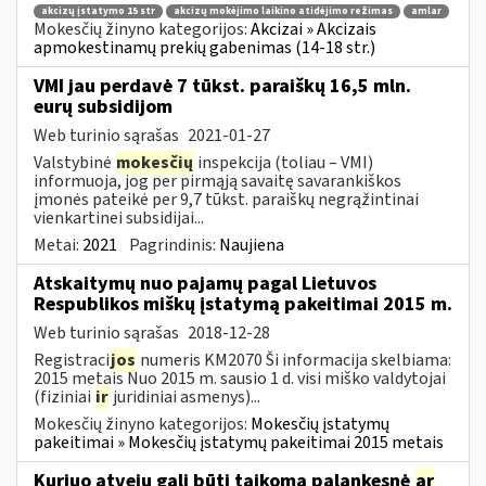
akcizų įstatymo 15 str
akcizų mokėjimo laikino atidėjimo režimas
amlar
Mokesčių žinyno kategorijos:
Akcizai » Akcizais
apmokestinamų prekių gabenimas (14-18 str.)
VMI jau perdavė 7 tūkst. paraiškų 16,5 mln.
eurų subsidijom
Web turinio sąrašas
2021-01-27
Valstybinė
mokesčių
inspekcija (toliau – VMI)
informuoja, jog per pirmąją savaitę savarankiškos
įmonės pateikė per 9,7 tūkst. paraiškų negrąžintinai
vienkartinei subsidijai...
Metai:
2021
Pagrindinis:
Naujiena
Atskaitymų nuo pajamų pagal Lietuvos
Respublikos miškų įstatymą pakeitimai 2015 m.
Web turinio sąrašas
2018-12-28
Registraci
jos
numeris KM2070 Ši informacija skelbiama:
2015 metais Nuo 2015 m. sausio 1 d. visi miško valdytojai
(fiziniai
ir
juridiniai asmenys)...
Mokesčių žinyno kategorijos:
Mokesčių įstatymų
pakeitimai » Mokesčių įstatymų pakeitimai 2015 metais
Kuriuo atveju gali būti taikoma palankesnė
ar