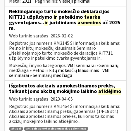
Metai:
2021
Pagrindinis:
Viešieji pirkimai
Nekilnojamojo turto mokesčio deklaracijos
KIT711 užpildymo
ir
pateikimo
tvarka
gyventojams...
ir
juridiniams
asmenims
už 2025
m.
Web turinio sąrašas
2026-02-02
Registracijos numeris KM3145 Ši informacija skelbiama:
Pelno ir kitų mokesčių klausimais Seminaro
„Nekilnojamojo turto mokesčio deklaracijos KIT711
užpildymo ir pateikimo tvarka gyventojams ir...
Mokesčių žinyno kategorijos:
VMI seminarai » Seminarų
medžiaga » Pelno ir kitų mokesčių klausimais
VMI
seminarai » Seminarų medžiaga
išgabentos akcizais apmokestinamos prekės,
taikant joms akcizų mokėjimo laikino
atidėjimo
Web turinio sąrašas
2023-04-05
Registracijos numeris KM1464 Ši informacija skelbiama:
Akcizais apmokestinamų prekių gabenimas (14-18 str.)
Akcizais apmokestinamos prekės, kurioms taikomas
akcizų mokėjimo laikino atidėjimo...
akcizai
akcizais apmokestinamų prekių gabenimas