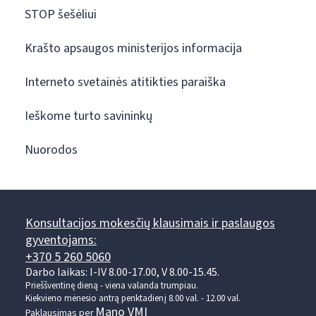
STOP šešėliui
Krašto apsaugos ministerijos informacija
Interneto svetainės atitikties paraiška
Ieškome turto savininkų
Nuorodos
Konsultacijos mokesčių klausimais ir paslaugos
gyventojams:
+370 5 260 5060
Darbo laikas: I-IV 8.00-17.00, V 8.00-15.45.
Prieššventinę dieną - viena valanda trumpiau.
Kiekvieno mėnesio antrą penktadienį 8.00 val. - 12.00 val.
Mano VMI
Paklausimas per