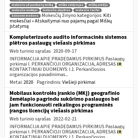
mokestis už parduotą mišką
miško valdytojas
miškų urėdija
mokesčio mokėjai
mokesčio objektas
mokesčio tarifai
Mokesčių žinyno kategorijos:
Kiti
žaliavinė mediena
mokesčiai » Atskaitymai nuo pajamų pagal Miškų
įstatymą
Kompiuterizuoto audito informacinės sistemos
plėtros paslaugų viešasis pirkimas
Web turinio sąrašas
2020-09-17
INFORMACIJA APIE PRADEDAMUS PIRKIMUS Paslaugų
pirkimai I. PERKANČIOJI ORGANIZACIJA, ADRESAS
IR
KONTAKTINIAI DUOMENYS: I.1. Perkančiosios
organizacijos pavadinimas...
Metai:
2020
Pagrindinis:
Viešieji pirkimai
Mobilaus kontrolės įrankio (MKĮ) geografinio
žemėlapio pagrindu sukūrimo paslaugos bei
jam funkcionuoti reikalingos programinės
įrangos licencijų viešasis pirkimas
Web turinio sąrašas
2022-02-21
INFORMACIJA APIE PRADEDAMUS PIRKIMUS Paslaugų
pirkimai I. PERKANČIOJI ORGANIZACIJA, ADRESAS
IR
KONTAKTINIAI DUOMENYS: I.1. Perkančiosios