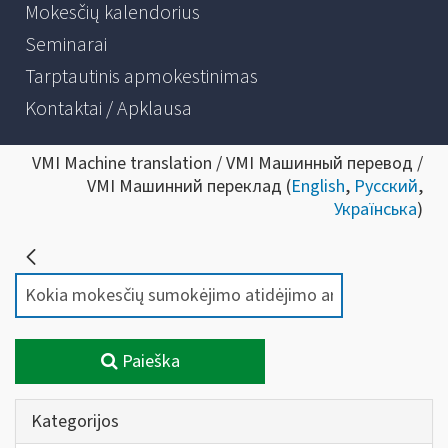
Mokesčių kalendorius
Seminarai
Tarptautinis apmokestinimas
Kontaktai / Apklausa
VMI Machine translation / VMI Машинный перевод /
VMI Машинний переклад (
English
,
Русский
,
Українська
)
Paieška
Kategorijos