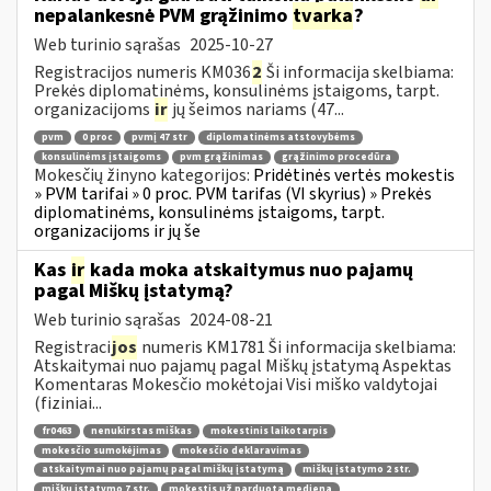
nepalankesnė PVM grąžinimo
tvarka
?
Web turinio sąrašas
2025-10-27
Registracijos numeris KM036
2
Ši informacija skelbiama:
Prekės diplomatinėms, konsulinėms įstaigoms, tarpt.
organizacijoms
ir
jų šeimos nariams (47...
pvm
0 proc
pvmį 47 str
diplomatinėms atstovybėms
konsulinėms įstaigoms
pvm grąžinimas
grąžinimo procedūra
Mokesčių žinyno kategorijos:
Pridėtinės vertės mokestis
» PVM tarifai » 0 proc. PVM tarifas (VI skyrius) » Prekės
diplomatinėms, konsulinėms įstaigoms, tarpt.
organizacijoms ir jų še
Kas
ir
kada moka atskaitymus nuo pajamų
pagal Miškų įstatymą?
Web turinio sąrašas
2024-08-21
Registraci
jos
numeris KM1781 Ši informacija skelbiama:
Atskaitymai nuo pajamų pagal Miškų įstatymą Aspektas
Komentaras Mokesčio mokėtojai Visi miško valdytojai
(fiziniai...
fr0463
nenukirstas miškas
mokestinis laikotarpis
mokesčio sumokėjimas
mokesčio deklaravimas
atskaitymai nuo pajamų pagal miškų įstatymą
miškų įstatymo 2 str.
miškų įstatymo 7 str.
mokestis už parduotą medieną