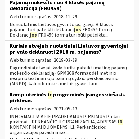
Pajamų mokesčio nuo B klasės pajamų
deklaracija (FR0459)
Web turinio sąrašas
2018-11-29
Nenuolatinis Lietuvos gyventojas, gavęs B klasės
pajamų, turi pateikti deklaraci
jos
FR0459 formą.
Deklaraci
jos
FR0459 forma turi būti pateikta...
Kuriais atvejais nuolatiniai Lietuvos gyventojai
privalo deklaruoti 2018 m. pajamas?
Web turinio sąrašas
2019-03-19
Pagrindiniai atvejai, kada turite pateikti metinę pajamų
mokesčio deklaraciją (GPM308 forma): dėl metinio
neapmokestinamojo pajamų dydžio perskaičiavimo
(MNPD); kalendoriniais metais gavus tam...
Kompiuterinės
ir
programinės įrangos viešasis
pirkimas
Web turinio sąrašas
2021-05-13
INFORMACIJA APIE PRADEDAMUS PIRKIMUS Prekių
pirkimai I. PERKANČIOJI ORGANIZACIJA, ADRESAS
IR
KONTAKTINIAI DUOMENYS: I.1. Perkančiosios
organizacijos pavadinimas...