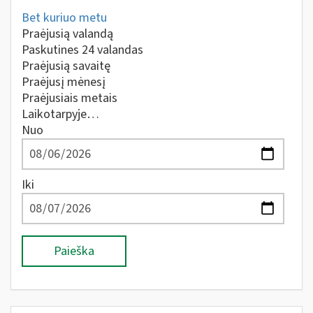
Bet kuriuo metu
Praėjusią valandą
Paskutines 24 valandas
Praėjusią savaitę
Praėjusį mėnesį
Praėjusiais metais
Laikotarpyje…
Nuo
Iki
Paieška