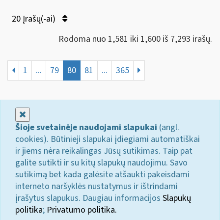
20 Įrašų(-ai)
Rodoma nuo 1,581 iki 1,600 iš 7,293 irašų.
1
...
79
80
81
...
365
Uždaryti
Šioje svetainėje naudojami slapukai
(angl.
cookies). Būtinieji slapukai įdiegiami automatiškai
ir jiems nėra reikalingas Jūsų sutikimas. Taip pat
galite sutikti ir su kitų slapukų naudojimu. Savo
sutikimą bet kada galėsite atšaukti pakeisdami
interneto naršyklės nustatymus ir ištrindami
įrašytus slapukus. Daugiau informacijos
Slapukų
politika
;
Privatumo politika.