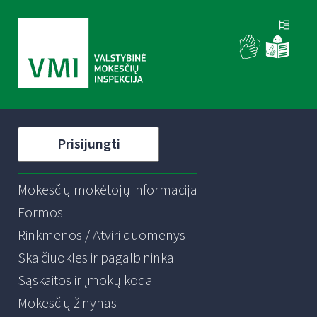
Prisijungti
Mokesčių mokėtojų informacija
Formos
Rinkmenos / Atviri duomenys
Skaičiuoklės ir pagalbininkai
Sąskaitos ir įmokų kodai
Mokesčių žinynas