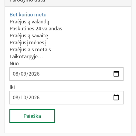
Bet kuriuo metu
Praėjusią valandą
Paskutines 24 valandas
Praėjusią savaitę
Praėjusį mėnesį
Praėjusiais metais
Laikotarpyje…
Nuo
Iki
Paieška