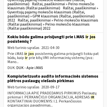
paaiškinimai)
Raštai, paaiškinimai » Pelno mokesčio
klausimais (Raštai paaiškinimai)
Raštai, paaiškinimai »
Gyventojų pajamų mokesčio klausimais (Raštai,
paaiškinimai) » GPM klausimais (Raštai, paaiškinimai)
2022
Raštai, paaiškinimai » Pelno mokesčio klausimais
(Raštai paaiškinimai) » Pelno mokesčio klausimais
(Raštai paaiškinimai) 2022
Kokiu būdu galima prisijungti prie i.MAS
ir
jos
posistemių ?
Web turinio sąrašas
2021-04-30
Prie i.MAS
ir
jos
posistemių galima prisijungti tokiu pat
būdu, kaip
ir
prie kitų VMI informacinių sistemų (pvz.:
Mano...
DUK:
DUK - Apie i.MAS
Kompiuterizuoto audito informacinės sistemos
plėtros paslaugų viešasis pirkimas
Web turinio sąrašas
2020-09-17
INFORMACIJA APIE PRADEDAMUS PIRKIMUS Paslaugų
pirkimai I. PERKANČIOJI ORGANIZACIJA, ADRESAS
IR
KONTAKTINIAI DUOMENYS: I.1. Perkančiosios
organizacijos pavadinimas...