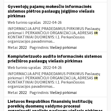
Gyventojų pajamų mokesčio informacinės
sistemos plėtros paslaugų įsigijimo viešasis
pirkimas
Web turinio sąrašas
2022-04-26
INFORMACIJA APIE PRADEDAMUS PIRKIMUS Paslaugų
pirkimai I. PERKANČIOJI ORGANIZACIJA, ADRESAS
IR
KONTAKTINIAI DUOMENYS: I.1. Perkančiosios
organizacijos pavadinimas...
Metai:
2022
Pagrindinis:
Viešieji pirkimai
Kompiuterizuoto audito informacinės sistemos
priežiūros paslaugų viešasis pirkimas
Web turinio sąrašas
2022-04-26
INFORMACIJA APIE PRADEDAMUS PIRKIMUS Paslaugų
pirkimai I. PERKANČIOJI ORGANIZACIJA, ADRESAS
IR
KONTAKTINIAI DUOMENYS: I.1. Perkančiosios
organizacijos pavadinimas...
Metai:
2022
Pagrindinis:
Viešieji pirkimai
Lietuvos Respublikos finansinių institucijų
poreikių duomenų valdymo procesui
organizuoti analizės paslaugų viešasis pirkimas