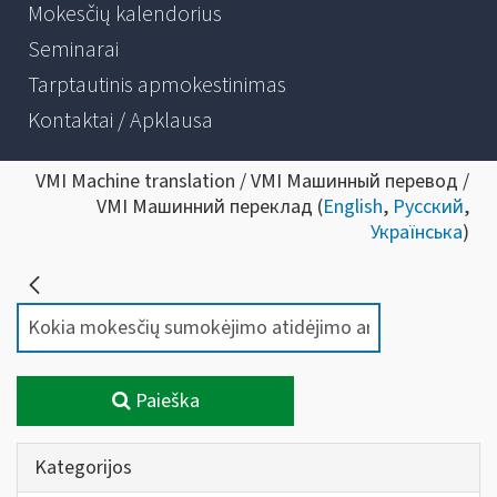
Mokesčių kalendorius
Seminarai
Tarptautinis apmokestinimas
Kontaktai / Apklausa
VMI Machine translation / VMI Машинный перевод /
VMI Машинний переклад (
English
,
Русский
,
Українська
)
Paieška
Kategorijos