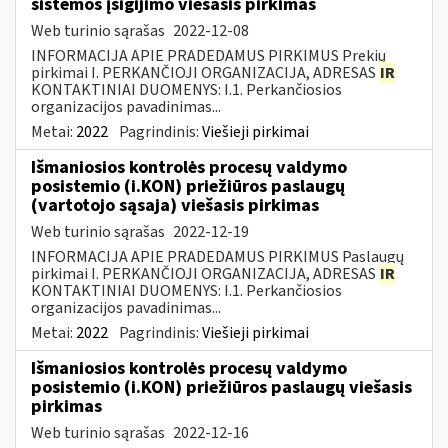
sistemos įsigijimo viešasis pirkimas
Web turinio sąrašas
2022-12-08
INFORMACIJA APIE PRADEDAMUS PIRKIMUS Prekių
pirkimai I. PERKANČIOJI ORGANIZACIJA, ADRESAS
IR
KONTAKTINIAI DUOMENYS: I.1. Perkančiosios
organizacijos pavadinimas...
Metai:
2022
Pagrindinis:
Viešieji pirkimai
Išmaniosios kontrolės procesų valdymo
posistemio (i.KON) priežiūros paslaugų
(vartotojo sąsaja) viešasis pirkimas
Web turinio sąrašas
2022-12-19
INFORMACIJA APIE PRADEDAMUS PIRKIMUS Paslaugų
pirkimai I. PERKANČIOJI ORGANIZACIJA, ADRESAS
IR
KONTAKTINIAI DUOMENYS: I.1. Perkančiosios
organizacijos pavadinimas...
Metai:
2022
Pagrindinis:
Viešieji pirkimai
Išmaniosios kontrolės procesų valdymo
posistemio (i.KON) priežiūros paslaugų viešasis
pirkimas
Web turinio sąrašas
2022-12-16