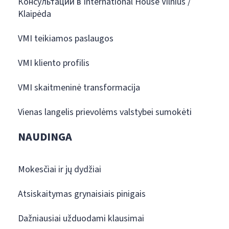
Консультации в International House Vilnius /
Klaipėda
VMI teikiamos paslaugos
VMI kliento profilis
VMI skaitmeninė transformacija
Vienas langelis prievolėms valstybei sumokėti
NAUDINGA
Mokesčiai ir jų dydžiai
Atsiskaitymas grynaisiais pinigais
Dažniausiai užduodami klausimai