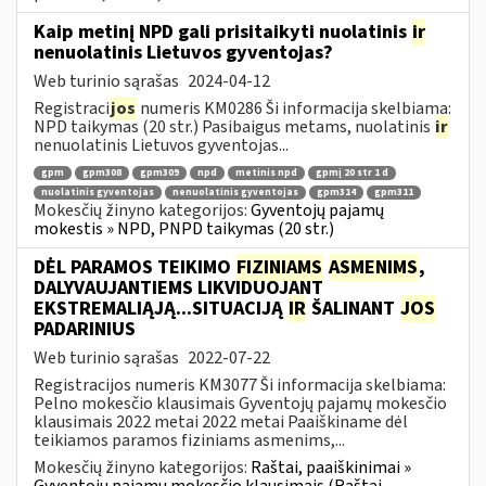
Kaip metinį NPD gali prisitaikyti nuolatinis
ir
nenuolatinis Lietuvos gyventojas?
Web turinio sąrašas
2024-04-12
Registraci
jos
numeris KM0286 Ši informacija skelbiama:
NPD taikymas (20 str.) Pasibaigus metams, nuolatinis
ir
nenuolatinis Lietuvos gyventojas...
gpm
gpm308
gpm309
npd
metinis npd
gpmį 20 str 1 d
nuolatinis gyventojas
nenuolatinis gyventojas
gpm314
gpm311
Mokesčių žinyno kategorijos:
Gyventojų pajamų
mokestis » NPD, PNPD taikymas (20 str.)
DĖL PARAMOS TEIKIMO
FIZINIAMS
ASMENIMS
,
DALYVAUJANTIEMS LIKVIDUOJANT
EKSTREMALIĄJĄ...SITUACIJĄ
IR
ŠALINANT
JOS
PADARINIUS
Web turinio sąrašas
2022-07-22
Registracijos numeris KM3077 Ši informacija skelbiama:
Pelno mokesčio klausimais Gyventojų pajamų mokesčio
klausimais 2022 metai 2022 metai Paaiškiname dėl
teikiamos paramos fiziniams asmenims,...
Mokesčių žinyno kategorijos:
Raštai, paaiškinimai »
Gyventojų pajamų mokesčio klausimais (Raštai,