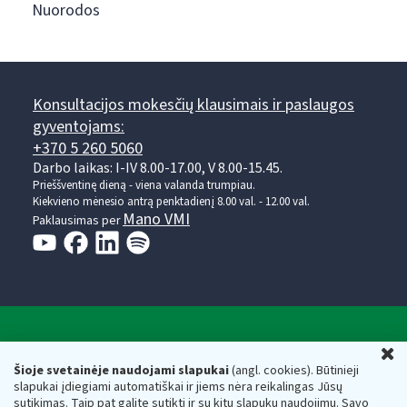
Nuorodos
Konsultacijos mokesčių klausimais ir paslaugos
gyventojams:
+370 5 260 5060
Darbo laikas: I-IV 8.00-17.00, V 8.00-15.45.
Prieššventinę dieną - viena valanda trumpiau.
Kiekvieno mėnesio antrą penktadienį 8.00 val. - 12.00 val.
Mano VMI
Paklausimas per
Valstybinė mokesčių inspekcija prie Lietuvos
U
Respublikos finansų ministerijos
Šioje svetainėje naudojami slapukai
(angl. cookies). Būtinieji
slapukai įdiegiami automatiškai ir jiems nėra reikalingas Jūsų
Biudžetinė įstaiga. Juridinio asmens kodas — 188659752,
sutikimas. Taip pat galite sutikti ir su kitų slapukų naudojimu. Savo