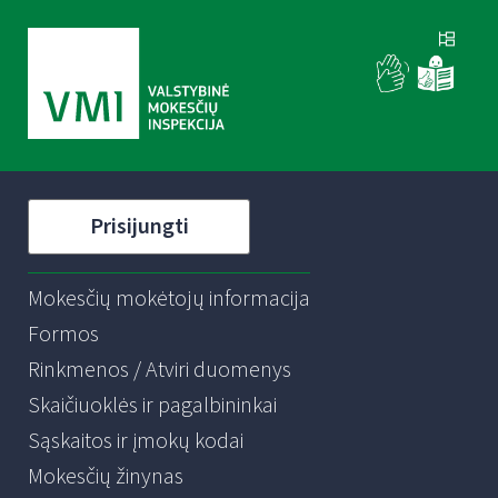
Prisijungti
Mokesčių mokėtojų informacija
Formos
Rinkmenos / Atviri duomenys
Skaičiuoklės ir pagalbininkai
Sąskaitos ir įmokų kodai
Mokesčių žinynas