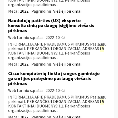
KONTAKTINIAI DUOMENYS: I.1. Perkančiosios
organizacijos pavadinimas...
Metai:
2022
Pagrindinis:
Viešieji pirkimai
Naudotojų patirties (UX) eksperto
konsultacinių paslaugų įsigijimo viešasis
pirkimas
Web turinio sąrašas
2022-10-05
INFORMACIJA APIE PRADEDAMUS PIRKIMUS Paslaugų
pirkimai I. PERKANČIOJI ORGANIZACIJA, ADRESAS
IR
KONTAKTINIAI DUOMENYS: I.1. Perkančiosios
organizacijos pavadinimas...
Metai:
2022
Pagrindinis:
Viešieji pirkimai
Cisco kompiuterių tinklo įrangos gamintojo
garantijos pratęsimo paslaugų viešasis
pirkimas
Web turinio sąrašas
2022-10-05
INFORMACIJA APIE PRADEDAMUS PIRKIMUS Paslaugų
pirkimai I. PERKANČIOJI ORGANIZACIJA, ADRESAS
IR
KONTAKTINIAI DUOMENYS: I.1. Perkančiosios
organizacijos pavadinimas...
Metai:
2022
Pagrindinis:
Viešieji pirkimai