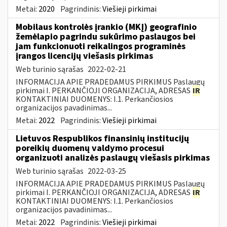
Metai:
2020
Pagrindinis:
Viešieji pirkimai
Mobilaus kontrolės įrankio (MKĮ) geografinio
žemėlapio pagrindu sukūrimo paslaugos bei
jam funkcionuoti reikalingos programinės
įrangos licencijų viešasis pirkimas
Web turinio sąrašas
2022-02-21
INFORMACIJA APIE PRADEDAMUS PIRKIMUS Paslaugų
pirkimai I. PERKANČIOJI ORGANIZACIJA, ADRESAS
IR
KONTAKTINIAI DUOMENYS: I.1. Perkančiosios
organizacijos pavadinimas...
Metai:
2022
Pagrindinis:
Viešieji pirkimai
Lietuvos Respublikos finansinių institucijų
poreikių duomenų valdymo procesui
organizuoti analizės paslaugų viešasis pirkimas
Web turinio sąrašas
2022-03-25
INFORMACIJA APIE PRADEDAMUS PIRKIMUS Paslaugų
pirkimai I. PERKANČIOJI ORGANIZACIJA, ADRESAS
IR
KONTAKTINIAI DUOMENYS: I.1. Perkančiosios
organizacijos pavadinimas...
Metai:
2022
Pagrindinis:
Viešieji pirkimai