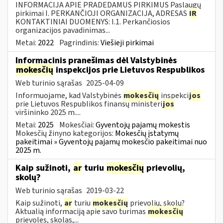
INFORMACIJA APIE PRADEDAMUS PIRKIMUS Paslaugų
pirkimai I. PERKANČIOJI ORGANIZACIJA, ADRESAS
IR
KONTAKTINIAI DUOMENYS: I.1. Perkančiosios
organizacijos pavadinimas...
Metai:
2022
Pagrindinis:
Viešieji pirkimai
Informacinis pranešimas dėl Valstybinės
mokesčių
inspekcijos prie Lietuvos Respublikos
Web turinio sąrašas
2025-04-09
Informuojame, kad Valstybinės
mokesčių
inspekci
jos
prie Lietuvos Respublikos finansų ministeri
jos
viršininko 2025 m....
Metai:
2025
Mokesčiai:
Gyventojų pajamų mokestis
Mokesčių žinyno kategorijos:
Mokesčių įstatymų
pakeitimai » Gyventojų pajamų mokesčio pakeitimai nuo
2025 m.
Kaip sužinoti,
ar
turiu
mokesčių
prievolių,
skolų?
Web turinio sąrašas
2019-03-22
Kaip sužinoti,
ar
turiu
mokesčių
prievolių, skolų?
Aktualią informaciją apie savo turimas
mokesčių
prievoles, skolas,...