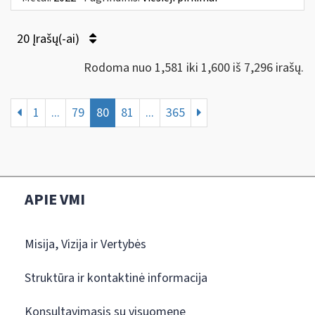
20 Įrašų(-ai)
Rodoma nuo 1,581 iki 1,600 iš 7,296 irašų.
1
...
79
80
81
...
365
APIE VMI
Misija, Vizija ir Vertybės
Struktūra ir kontaktinė informacija
Konsultavimasis su visuomene