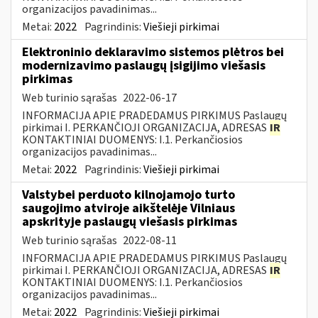
organizacijos pavadinimas...
Metai:
2022
Pagrindinis:
Viešieji pirkimai
Elektroninio deklaravimo sistemos plėtros bei
modernizavimo paslaugų įsigijimo viešasis
pirkimas
Web turinio sąrašas
2022-06-17
INFORMACIJA APIE PRADEDAMUS PIRKIMUS Paslaugų
pirkimai I. PERKANČIOJI ORGANIZACIJA, ADRESAS
IR
KONTAKTINIAI DUOMENYS: I.1. Perkančiosios
organizacijos pavadinimas...
Metai:
2022
Pagrindinis:
Viešieji pirkimai
Valstybei perduoto kilnojamojo turto
saugojimo atviroje aikštelėje Vilniaus
apskrityje paslaugų viešasis pirkimas
Web turinio sąrašas
2022-08-11
INFORMACIJA APIE PRADEDAMUS PIRKIMUS Paslaugų
pirkimai I. PERKANČIOJI ORGANIZACIJA, ADRESAS
IR
KONTAKTINIAI DUOMENYS: I.1. Perkančiosios
organizacijos pavadinimas...
Metai:
2022
Pagrindinis:
Viešieji pirkimai