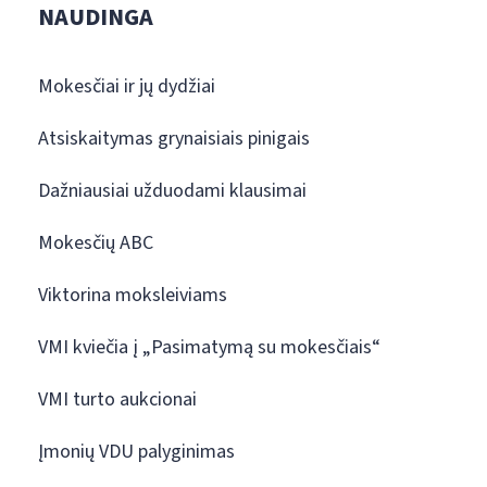
NAUDINGA
Mokesčiai ir jų dydžiai
Atsiskaitymas grynaisiais pinigais
Dažniausiai užduodami klausimai
Mokesčių ABC
Viktorina moksleiviams
VMI kviečia į „Pasimatymą su mokesčiais“
VMI turto aukcionai
Įmonių VDU palyginimas