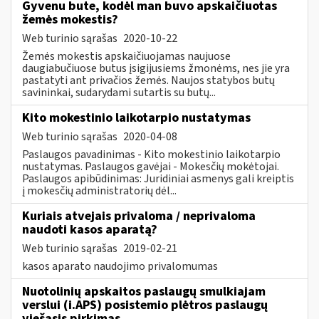
Gyvenu bute, kodėl man buvo apskaičiuotas
žemės mokestis?
Web turinio sąrašas
2020-10-22
Žemės mokestis apskaičiuojamas naujuose
daugiabučiuose butus įsigijusiems žmonėms, nes jie yra
pastatyti ant privačios žemės. Naujos statybos butų
savininkai, sudarydami sutartis su butų...
Kito mokestinio laikotarpio nustatymas
Web turinio sąrašas
2020-04-08
Paslaugos pavadinimas - Kito mokestinio laikotarpio
nustatymas. Paslaugos gavėjai - Mokesčių mokėtojai.
Paslaugos apibūdinimas: Juridiniai asmenys gali kreiptis
į mokesčių administratorių dėl...
Kuriais atvejais privaloma / neprivaloma
naudoti kasos aparatą?
Web turinio sąrašas
2019-02-21
kasos aparato naudojimo privalomumas
Nuotolinių apskaitos paslaugų smulkiajam
verslui (i.APS) posistemio plėtros paslaugų
viešasis pirkimas