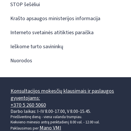
STOP šešėliui
Krašto apsaugos ministerijos informacija
Interneto svetainės atitikties paraiška
Ieškome turto savininkų
Nuorodos
Konsultacijos mokesčių klausimais ir paslaugos
gyventojams:
+370 5 260 5060
Darbo laikas: I-IV 8.00-17.00, V 8.00-15.45.
Prieššventinę dieną - viena valanda trumpiau.
Kiekvieno mėnesio antrą penktadienį 8.00 val. - 12.00 val.
Mano VMI
Paklausimas per