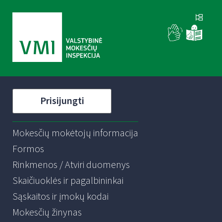
Prisijungti
Mokesčių mokėtojų informacija
Formos
Rinkmenos / Atviri duomenys
Skaičiuoklės ir pagalbininkai
Sąskaitos ir įmokų kodai
Mokesčių žinynas