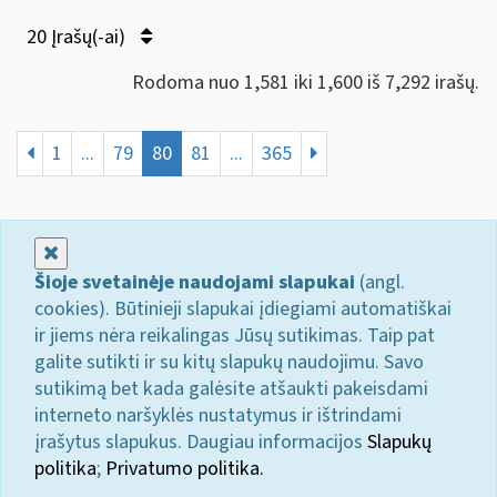
20 Įrašų(-ai)
Rodoma nuo 1,581 iki 1,600 iš 7,292 irašų.
1
...
79
80
81
...
365
Uždaryti
Šioje svetainėje naudojami slapukai
(angl.
cookies). Būtinieji slapukai įdiegiami automatiškai
ir jiems nėra reikalingas Jūsų sutikimas. Taip pat
galite sutikti ir su kitų slapukų naudojimu. Savo
sutikimą bet kada galėsite atšaukti pakeisdami
interneto naršyklės nustatymus ir ištrindami
įrašytus slapukus. Daugiau informacijos
Slapukų
politika
;
Privatumo politika.