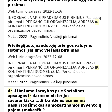
posistemio (i.KON) priežiūros paslaugų viešasis
pirkimas
Web turinio sąrašas
2022-12-16
INFORMACIJA APIE PRADEDAMUS PIRKIMUS Paslaugų
pirkimai I. PERKANČIOJI ORGANIZACIJA, ADRESAS
IR
KONTAKTINIAI DUOMENYS: I.1. Perkančiosios
organizacijos pavadinimas...
Metai:
2022
Pagrindinis:
Viešieji pirkimai
Privilegijuotų naudotojų prieigos valdymo
sistemos įsigijimo viešasis pirkimas
Web turinio sąrašas
2022-12-08
INFORMACIJA APIE PRADEDAMUS PIRKIMUS Prekių
pirkimai I. PERKANČIOJI ORGANIZACIJA, ADRESAS
IR
KONTAKTINIAI DUOMENYS: I.1. Perkančiosios
organizacijos pavadinimas...
Metai:
2022
Pagrindinis:
Viešieji pirkimai
Ar
Užimtumo tarnybos prie Socialinės
apsaugos
ir
darbo ministerijos
savarankiškai...dirbantiems
asmenims
paskirtos išmokos apmokestinamos gyventojų
pajamų mokesčiu?