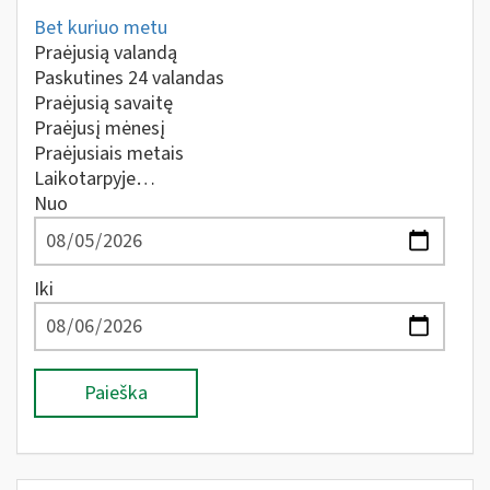
Bet kuriuo metu
Praėjusią valandą
Paskutines 24 valandas
Praėjusią savaitę
Praėjusį mėnesį
Praėjusiais metais
Laikotarpyje…
Nuo
Iki
Paieška