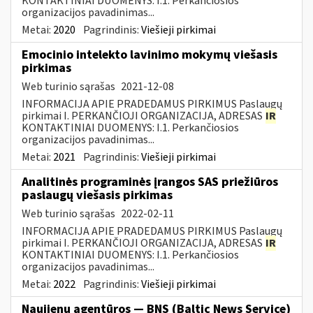
KONTAKTINIAI DUOMENYS: I.1. Perkančiosios
organizacijos pavadinimas...
Metai:
2020
Pagrindinis:
Viešieji pirkimai
Emocinio intelekto lavinimo mokymų viešasis
pirkimas
Web turinio sąrašas
2021-12-08
INFORMACIJA APIE PRADEDAMUS PIRKIMUS Paslaugų
pirkimai I. PERKANČIOJI ORGANIZACIJA, ADRESAS
IR
KONTAKTINIAI DUOMENYS: I.1. Perkančiosios
organizacijos pavadinimas...
Metai:
2021
Pagrindinis:
Viešieji pirkimai
Analitinės programinės įrangos SAS priežiūros
paslaugų viešasis pirkimas
Web turinio sąrašas
2022-02-11
INFORMACIJA APIE PRADEDAMUS PIRKIMUS Paslaugų
pirkimai I. PERKANČIOJI ORGANIZACIJA, ADRESAS
IR
KONTAKTINIAI DUOMENYS: I.1. Perkančiosios
organizacijos pavadinimas...
Metai:
2022
Pagrindinis:
Viešieji pirkimai
Naujienų agentūros — BNS (Baltic News Service)