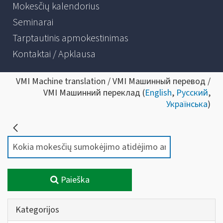
Mokesčių kalendorius
Seminarai
Tarptautinis apmokestinimas
Kontaktai / Apklausa
VMI Machine translation / VMI Машинный перевод /
VMI Машинний переклад (
English
,
Русский
,
Українська
)
Paieška
Kategorijos