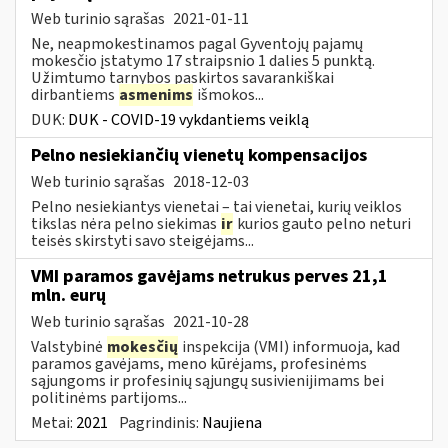
Web turinio sąrašas
2021-01-11
Ne, neapmokestinamos pagal Gyventojų pajamų
mokesčio įstatymo 17 straipsnio 1 dalies 5 punktą.
Užimtumo tarnybos paskirtos savarankiškai
dirbantiems
asmenims
išmokos...
DUK:
DUK - COVID-19 vykdantiems veiklą
Pelno nesiekiančių vienetų kompensacijos
Web turinio sąrašas
2018-12-03
Pelno nesiekiantys vienetai – tai vienetai, kurių veiklos
tikslas nėra pelno siekimas
ir
kurios gauto pelno neturi
teisės skirstyti savo steigėjams...
VMI paramos gavėjams netrukus perves 21,1
mln. eurų
Web turinio sąrašas
2021-10-28
Valstybinė
mokesčių
inspekcija (VMI) informuoja, kad
paramos gavėjams, meno kūrėjams, profesinėms
sąjungoms ir profesinių sąjungų susivienijimams bei
politinėms partijoms...
Metai:
2021
Pagrindinis:
Naujiena