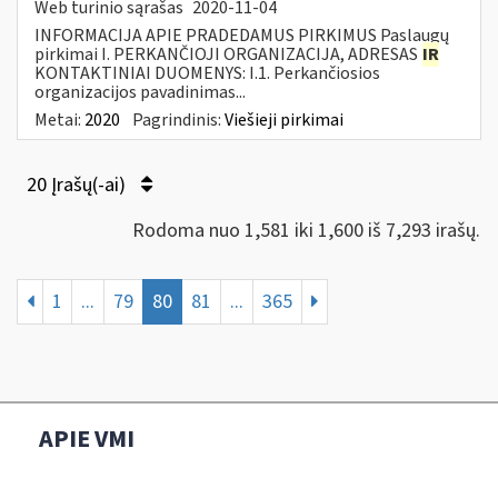
Web turinio sąrašas
2020-11-04
INFORMACIJA APIE PRADEDAMUS PIRKIMUS Paslaugų
pirkimai I. PERKANČIOJI ORGANIZACIJA, ADRESAS
IR
KONTAKTINIAI DUOMENYS: I.1. Perkančiosios
organizacijos pavadinimas...
Metai:
2020
Pagrindinis:
Viešieji pirkimai
20 Įrašų(-ai)
Rodoma nuo 1,581 iki 1,600 iš 7,293 irašų.
1
...
79
80
81
...
365
APIE VMI