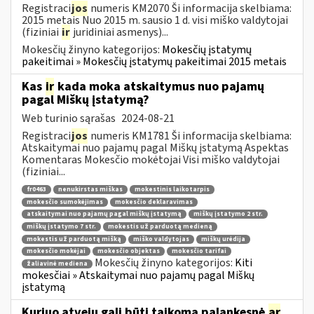
Registraci
jos
numeris KM2070 Ši informacija skelbiama:
2015 metais Nuo 2015 m. sausio 1 d. visi miško valdytojai
(fiziniai
ir
juridiniai asmenys)...
Mokesčių žinyno kategorijos:
Mokesčių įstatymų
pakeitimai » Mokesčių įstatymų pakeitimai 2015 metais
Kas
ir
kada moka atskaitymus nuo pajamų
pagal Miškų įstatymą?
Web turinio sąrašas
2024-08-21
Registraci
jos
numeris KM1781 Ši informacija skelbiama:
Atskaitymai nuo pajamų pagal Miškų įstatymą Aspektas
Komentaras Mokesčio mokėtojai Visi miško valdytojai
(fiziniai...
fr0463
nenukirstas miškas
mokestinis laikotarpis
mokesčio sumokėjimas
mokesčio deklaravimas
atskaitymai nuo pajamų pagal miškų įstatymą
miškų įstatymo 2 str.
miškų įstatymo 7 str.
mokestis už parduotą medieną
mokestis už parduotą mišką
miško valdytojas
miškų urėdija
mokesčio mokėjai
mokesčio objektas
mokesčio tarifai
Mokesčių žinyno kategorijos:
Kiti
žaliavinė mediena
mokesčiai » Atskaitymai nuo pajamų pagal Miškų
įstatymą
Kuriuo atveju gali būti taikoma palankesnė
ar