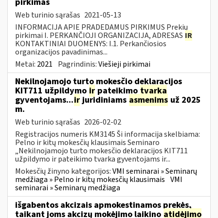
pirkimas
Web turinio sąrašas
2021-05-13
INFORMACIJA APIE PRADEDAMUS PIRKIMUS Prekių
pirkimai I. PERKANČIOJI ORGANIZACIJA, ADRESAS
IR
KONTAKTINIAI DUOMENYS: I.1. Perkančiosios
organizacijos pavadinimas...
Metai:
2021
Pagrindinis:
Viešieji pirkimai
Nekilnojamojo turto mokesčio deklaracijos
KIT711 užpildymo
ir
pateikimo
tvarka
gyventojams...
ir
juridiniams
asmenims
už 2025
m.
Web turinio sąrašas
2026-02-02
Registracijos numeris KM3145 Ši informacija skelbiama:
Pelno ir kitų mokesčių klausimais Seminaro
„Nekilnojamojo turto mokesčio deklaracijos KIT711
užpildymo ir pateikimo tvarka gyventojams ir...
Mokesčių žinyno kategorijos:
VMI seminarai » Seminarų
medžiaga » Pelno ir kitų mokesčių klausimais
VMI
seminarai » Seminarų medžiaga
išgabentos akcizais apmokestinamos prekės,
taikant joms akcizų mokėjimo laikino
atidėjimo