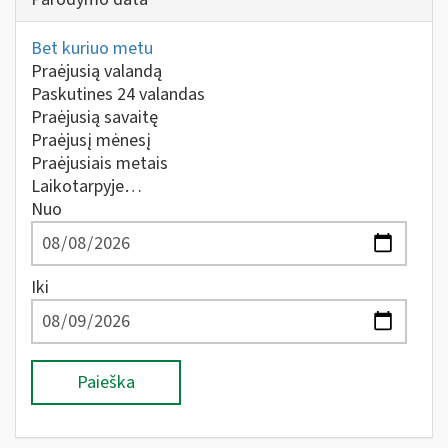
Bet kuriuo metu
Praėjusią valandą
Paskutines 24 valandas
Praėjusią savaitę
Praėjusį mėnesį
Praėjusiais metais
Laikotarpyje…
Nuo
Iki
Paieška