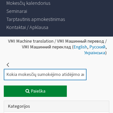
Mokesčių kalendorius
Seminarai
Tarptautinis apmokestinimas
Kontaktai / Apklausa
VMI Machine translation / VMI Машинный перевод /
VMI Машинний переклад (
English
,
Русский
,
Українська
)
Paieška
Kategorijos