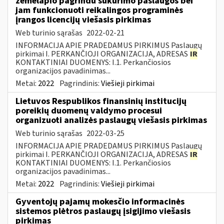
žemėlapio pagrindu sukūrimo paslaugos bei
jam funkcionuoti reikalingos programinės
įrangos licencijų viešasis pirkimas
Web turinio sąrašas
2022-02-21
INFORMACIJA APIE PRADEDAMUS PIRKIMUS Paslaugų
pirkimai I. PERKANČIOJI ORGANIZACIJA, ADRESAS
IR
KONTAKTINIAI DUOMENYS: I.1. Perkančiosios
organizacijos pavadinimas...
Metai:
2022
Pagrindinis:
Viešieji pirkimai
Lietuvos Respublikos finansinių institucijų
poreikių duomenų valdymo procesui
organizuoti analizės paslaugų viešasis pirkimas
Web turinio sąrašas
2022-03-25
INFORMACIJA APIE PRADEDAMUS PIRKIMUS Paslaugų
pirkimai I. PERKANČIOJI ORGANIZACIJA, ADRESAS
IR
KONTAKTINIAI DUOMENYS: I.1. Perkančiosios
organizacijos pavadinimas...
Metai:
2022
Pagrindinis:
Viešieji pirkimai
Gyventojų pajamų mokesčio informacinės
sistemos plėtros paslaugų įsigijimo viešasis
pirkimas