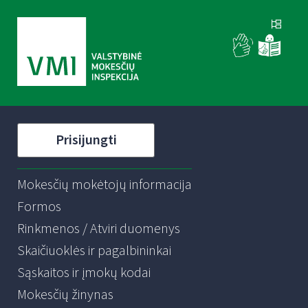
Prisijungti
Mokesčių mokėtojų informacija
Formos
Rinkmenos / Atviri duomenys
Skaičiuoklės ir pagalbininkai
Sąskaitos ir įmokų kodai
Mokesčių žinynas