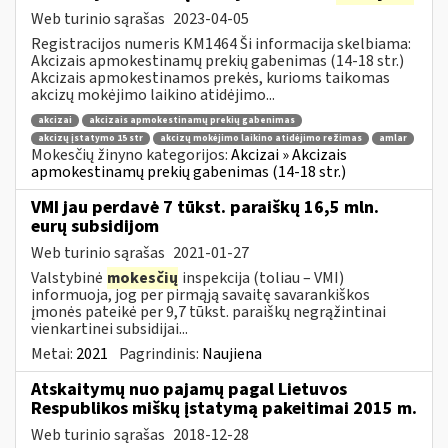
Web turinio sąrašas
2023-04-05
Registracijos numeris KM1464 Ši informacija skelbiama:
Akcizais apmokestinamų prekių gabenimas (14-18 str.)
Akcizais apmokestinamos prekės, kurioms taikomas
akcizų mokėjimo laikino atidėjimo...
akcizai
akcizais apmokestinamų prekių gabenimas
akcizų įstatymo 15 str
akcizų mokėjimo laikino atidėjimo režimas
amlar
Mokesčių žinyno kategorijos:
Akcizai » Akcizais
apmokestinamų prekių gabenimas (14-18 str.)
VMI jau perdavė 7 tūkst. paraiškų 16,5 mln.
eurų subsidijom
Web turinio sąrašas
2021-01-27
Valstybinė
mokesčių
inspekcija (toliau – VMI)
informuoja, jog per pirmąją savaitę savarankiškos
įmonės pateikė per 9,7 tūkst. paraiškų negrąžintinai
vienkartinei subsidijai...
Metai:
2021
Pagrindinis:
Naujiena
Atskaitymų nuo pajamų pagal Lietuvos
Respublikos miškų įstatymą pakeitimai 2015 m.
Web turinio sąrašas
2018-12-28