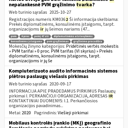
nepalankesnė PVM grąžinimo
tvarka
?
Web turinio sąrašas
2025-10-27
Registracijos numeris KM036
2
Ši informacija skelbiama:
Prekės diplomatinėms, konsulinėms įstaigoms, tarpt.
organizacijoms
ir
jų šeimos nariams (47...
pvm
0 proc
pvmį 47 str
diplomatinėms atstovybėms
konsulinėms įstaigoms
pvm grąžinimas
grąžinimo procedūra
Mokesčių žinyno kategorijos:
Pridėtinės vertės mokestis
» PVM tarifai » 0 proc. PVM tarifas (VI skyrius) » Prekės
diplomatinėms, konsulinėms įstaigoms, tarpt.
organizacijoms ir jų še
Kompiuterizuoto audito informacinės sistemos
plėtros paslaugų viešasis pirkimas
Web turinio sąrašas
2020-09-17
INFORMACIJA APIE PRADEDAMUS PIRKIMUS Paslaugų
pirkimai I. PERKANČIOJI ORGANIZACIJA, ADRESAS
IR
KONTAKTINIAI DUOMENYS: I.1. Perkančiosios
organizacijos pavadinimas...
Metai:
2020
Pagrindinis:
Viešieji pirkimai
Mobilaus kontrolės įrankio (MKĮ) geografinio