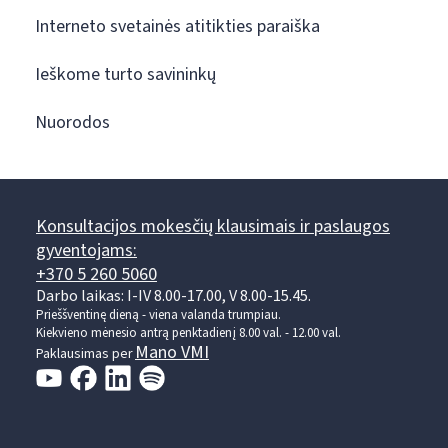
Interneto svetainės atitikties paraiška
Ieškome turto savininkų
Nuorodos
Konsultacijos mokesčių klausimais ir paslaugos
gyventojams:
+370 5 260 5060
Darbo laikas: I-IV 8.00-17.00, V 8.00-15.45.
Prieššventinę dieną - viena valanda trumpiau.
Kiekvieno mėnesio antrą penktadienį 8.00 val. - 12.00 val.
Mano VMI
Paklausimas per