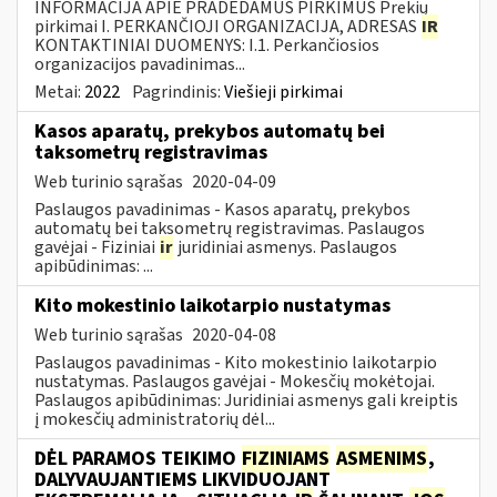
INFORMACIJA APIE PRADEDAMUS PIRKIMUS Prekių
pirkimai I. PERKANČIOJI ORGANIZACIJA, ADRESAS
IR
KONTAKTINIAI DUOMENYS: I.1. Perkančiosios
organizacijos pavadinimas...
Metai:
2022
Pagrindinis:
Viešieji pirkimai
Kasos aparatų, prekybos automatų bei
taksometrų registravimas
Web turinio sąrašas
2020-04-09
Paslaugos pavadinimas - Kasos aparatų, prekybos
automatų bei taksometrų registravimas. Paslaugos
gavėjai - Fiziniai
ir
juridiniai asmenys. Paslaugos
apibūdinimas: ...
Kito mokestinio laikotarpio nustatymas
Web turinio sąrašas
2020-04-08
Paslaugos pavadinimas - Kito mokestinio laikotarpio
nustatymas. Paslaugos gavėjai - Mokesčių mokėtojai.
Paslaugos apibūdinimas: Juridiniai asmenys gali kreiptis
į mokesčių administratorių dėl...
DĖL PARAMOS TEIKIMO
FIZINIAMS
ASMENIMS
,
DALYVAUJANTIEMS LIKVIDUOJANT