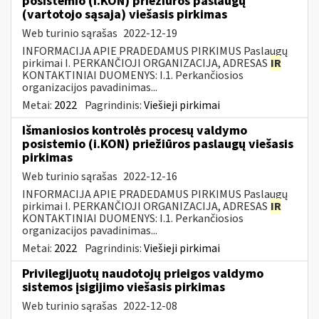
posistemio (i.KON) priežiūros paslaugų
(vartotojo sąsaja) viešasis pirkimas
Web turinio sąrašas
2022-12-19
INFORMACIJA APIE PRADEDAMUS PIRKIMUS Paslaugų
pirkimai I. PERKANČIOJI ORGANIZACIJA, ADRESAS
IR
KONTAKTINIAI DUOMENYS: I.1. Perkančiosios
organizacijos pavadinimas...
Metai:
2022
Pagrindinis:
Viešieji pirkimai
Išmaniosios kontrolės procesų valdymo
posistemio (i.KON) priežiūros paslaugų viešasis
pirkimas
Web turinio sąrašas
2022-12-16
INFORMACIJA APIE PRADEDAMUS PIRKIMUS Paslaugų
pirkimai I. PERKANČIOJI ORGANIZACIJA, ADRESAS
IR
KONTAKTINIAI DUOMENYS: I.1. Perkančiosios
organizacijos pavadinimas...
Metai:
2022
Pagrindinis:
Viešieji pirkimai
Privilegijuotų naudotojų prieigos valdymo
sistemos įsigijimo viešasis pirkimas
Web turinio sąrašas
2022-12-08