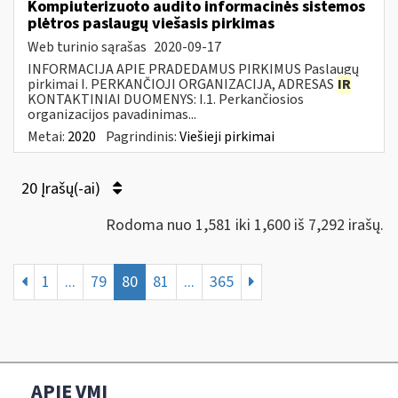
Kompiuterizuoto audito informacinės sistemos
plėtros paslaugų viešasis pirkimas
Web turinio sąrašas
2020-09-17
INFORMACIJA APIE PRADEDAMUS PIRKIMUS Paslaugų
pirkimai I. PERKANČIOJI ORGANIZACIJA, ADRESAS
IR
KONTAKTINIAI DUOMENYS: I.1. Perkančiosios
organizacijos pavadinimas...
Metai:
2020
Pagrindinis:
Viešieji pirkimai
20 Įrašų(-ai)
Rodoma nuo 1,581 iki 1,600 iš 7,292 irašų.
1
...
79
80
81
...
365
APIE VMI