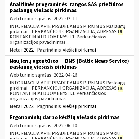
Analitinės programinės įrangos SAS priežiūros
paslaugų viešasis pirkimas
Web turinio sąrašas
2022-02-11
INFORMACIJA APIE PRADEDAMUS PIRKIMUS Paslaugų
pirkimai I. PERKANČIOJI ORGANIZACIJA, ADRESAS
IR
KONTAKTINIAI DUOMENYS: I.1. Perkančiosios
organizacijos pavadinimas...
Metai:
2022
Pagrindinis:
Viešieji pirkimai
Naujienų agentūros — BNS (Baltic News Service)
paslaugų viešasis pirkimas
Web turinio sąrašas
2022-04-26
INFORMACIJA APIE PRADEDAMUS PIRKIMUS Paslaugų
pirkimai I. PERKANČIOJI ORGANIZACIJA, ADRESAS
IR
KONTAKTINIAI DUOMENYS: I.1. Perkančiosios
organizacijos pavadinimas...
Metai:
2022
Pagrindinis:
Viešieji pirkimai
Ergonominių darbo kėdžių viešasis pirkimas
Web turinio sąrašas
2022-06-10
INFORMACIJA APIE PRADEDAMUS PIRKIMUS Prekių
pirkimai I. PERKANČIOJI ORGANIZACIJA, ADRESAS
IR