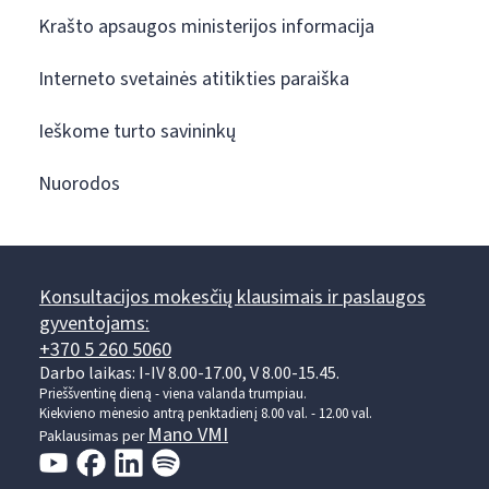
Krašto apsaugos ministerijos informacija
Interneto svetainės atitikties paraiška
Ieškome turto savininkų
Nuorodos
Konsultacijos mokesčių klausimais ir paslaugos
gyventojams:
+370 5 260 5060
Darbo laikas: I-IV 8.00-17.00, V 8.00-15.45.
Prieššventinę dieną - viena valanda trumpiau.
Kiekvieno mėnesio antrą penktadienį 8.00 val. - 12.00 val.
Mano VMI
Paklausimas per