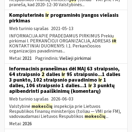
praneša, kad 2020-12-30 Valstybinės...
Kompiuterinės
ir
programinės įrangos viešasis
pirkimas
Web turinio sąrašas
2021-05-13
INFORMACIJA APIE PRADEDAMUS PIRKIMUS Prekių
pirkimai I. PERKANČIOJI ORGANIZACIJA, ADRESAS
IR
KONTAKTINIAI DUOMENYS: I.1. Perkančiosios
organizacijos pavadinimas...
Metai:
2021
Pagrindinis:
Viešieji pirkimai
Informacinis pranešimas dėl MAĮ 63 straipsnio,
64 straipsnio
2
dalies
ir
95 straipsnio...1 dalies
3 punkto, 102 straipsnio pavadinimo
ir
1
dalies, 106 straipsnio 1 dalies...1
ir
3 punktų
apibendrinti paaiškinimų (komentarų)
Web turinio sąrašas
2026-06-03
Valstybinė
mokesčių
inspekcija prie Lietuvos
Respublikos finansų ministerijos (toliau — VMI prie FM),
vadovaudamasi Lietuvos Respublikos
mokesčių
...
Metai:
2026