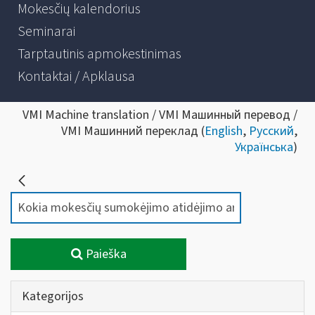
Mokesčių kalendorius
Seminarai
Tarptautinis apmokestinimas
Kontaktai / Apklausa
VMI Machine translation / VMI Машинный перевод /
VMI Машинний переклад (
English
,
Русский
,
Українська
)
Paieška
Kategorijos