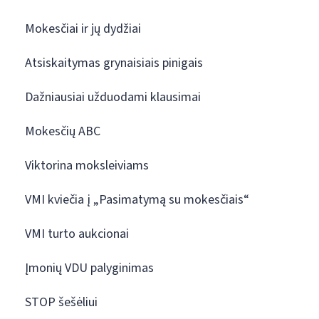
Mokesčiai ir jų dydžiai
Atsiskaitymas grynaisiais pinigais
Dažniausiai užduodami klausimai
Mokesčių ABC
Viktorina moksleiviams
VMI kviečia į „Pasimatymą su mokesčiais“
VMI turto aukcionai
Įmonių VDU palyginimas
STOP šešėliui