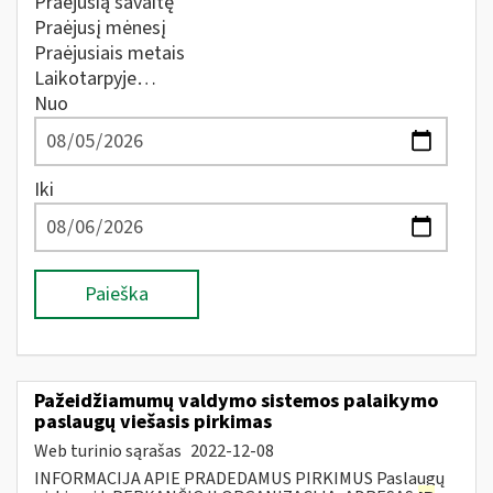
Praėjusią savaitę
Praėjusį mėnesį
Praėjusiais metais
Laikotarpyje…
Nuo
Iki
Paieška
Pažeidžiamumų valdymo sistemos palaikymo
paslaugų viešasis pirkimas
Web turinio sąrašas
2022-12-08
INFORMACIJA APIE PRADEDAMUS PIRKIMUS Paslaugų