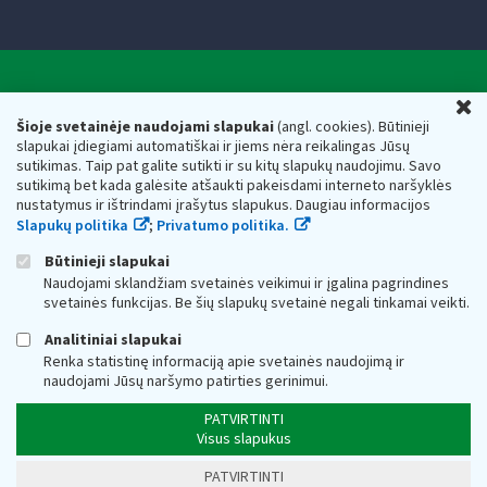
Valstybinė mokesčių inspekcija prie Lietuvos
U
Respublikos finansų ministerijos
Šioje svetainėje naudojami slapukai
(angl. cookies). Būtinieji
slapukai įdiegiami automatiškai ir jiems nėra reikalingas Jūsų
Biudžetinė įstaiga. Juridinio asmens kodas — 188659752,
sutikimas. Taip pat galite sutikti ir su kitų slapukų naudojimu. Savo
adresas: Vasario 16-osios g. 14, 01107 Vilnius, Lietuva, el.paštas:
sutikimą bet kada galėsite atšaukti pakeisdami interneto naršyklės
vmi@vmi.lt
, E. pristatymo dėžutės adresas 188659752
nustatymus ir ištrindami įrašytus slapukus. Daugiau informacijos
Duomenys apie Valstybinę mokesčių inspekciją prie Lietuvos
Slapukų politika
;
Privatumo politika.
Respublikos finansų ministerijos kaupiami ir saugomi Juridinių
asmenų registre
Būtinieji slapukai
Naudojami sklandžiam svetainės veikimui ir įgalina pagrindines
svetainės funkcijas. Be šių slapukų svetainė negali tinkamai veikti.
Analitiniai slapukai
Renka statistinę informaciją apie svetainės naudojimą ir
naudojami Jūsų naršymo patirties gerinimui.
PATVIRTINTI
Visus slapukus
PATVIRTINTI