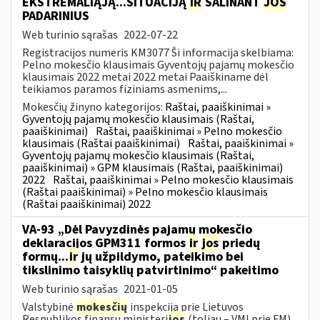
EKSTREMALIĄJĄ...SITUACIJĄ
IR
ŠALINANT
JOS
PADARINIUS
Web turinio sąrašas
2022-07-22
Registracijos numeris KM3077 Ši informacija skelbiama:
Pelno mokesčio klausimais Gyventojų pajamų mokesčio
klausimais 2022 metai 2022 metai Paaiškiname dėl
teikiamos paramos fiziniams asmenims,...
Mokesčių žinyno kategorijos:
Raštai, paaiškinimai »
Gyventojų pajamų mokesčio klausimais (Raštai,
paaiškinimai)
Raštai, paaiškinimai » Pelno mokesčio
klausimais (Raštai paaiškinimai)
Raštai, paaiškinimai »
Gyventojų pajamų mokesčio klausimais (Raštai,
paaiškinimai) » GPM klausimais (Raštai, paaiškinimai)
2022
Raštai, paaiškinimai » Pelno mokesčio klausimais
(Raštai paaiškinimai) » Pelno mokesčio klausimais
(Raštai paaiškinimai) 2022
VA-93 „Dėl Pavyzdinės pajamų mokesčio
deklaracijos GPM311 formos
ir
jos
priedų
formų...
ir
jų užpildymo, pateikimo bei
tikslinimo taisyklių patvirtinimo“ pakeitimo
Web turinio sąrašas
2021-01-05
Valstybinė
mokesčių
inspekcija prie Lietuvos
Respublikos finansų ministeri
jos
(toliau – VMI prie FM)