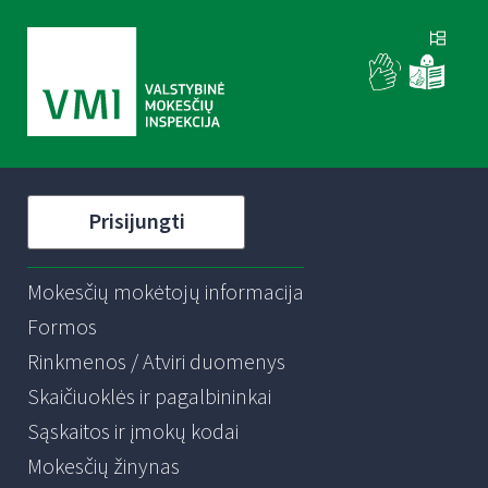
Prisijungti
Mokesčių mokėtojų informacija
Formos
Rinkmenos / Atviri duomenys
Skaičiuoklės ir pagalbininkai
Sąskaitos ir įmokų kodai
Mokesčių žinynas