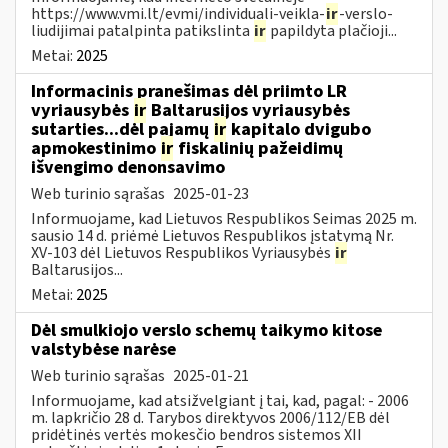
https://www.vmi.lt/evmi/individuali-veikla-
ir
-verslo-
liudijimai patalpinta patikslinta
ir
papildyta plačioji...
Metai:
2025
Informacinis pranešimas dėl priimto LR
vyriausybės
ir
Baltarusijos vyriausybės
sutarties...dėl pajamų
ir
kapitalo dvigubo
apmokestinimo
ir
fiskalinių pažeidimų
išvengimo denonsavimo
Web turinio sąrašas
2025-01-23
Informuojame, kad Lietuvos Respublikos Seimas 2025 m.
sausio 14 d. priėmė Lietuvos Respublikos įstatymą Nr.
XV-103 dėl Lietuvos Respublikos Vyriausybės
ir
Baltarusijos...
Metai:
2025
Dėl smulkiojo verslo schemų taikymo kitose
valstybėse narėse
Web turinio sąrašas
2025-01-21
Informuojame, kad atsižvelgiant į tai, kad, pagal: - 2006
m. lapkričio 28 d. Tarybos direktyvos 2006/112/EB dėl
pridėtinės vertės mokesčio bendros sistemos XII