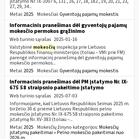
įstatymo Nr. IX-1007 6, 131 , 16, 17, 18, 182 , 19, 20, 21, 23,
27, 29, 34...
Metai:
2025
Mokesčiai:
Gyventojų pajamų mokestis
Informacinis pranešimas dėl gyventojų pajamų
mokesčio permokos grąžinimo
Web turinio sąrašas
2025-01-16
Valstybinė
mokesčių
inspekcija prie Lietuvos
Respublikos finansų ministerijos (toliau – VMI prie FM)
parengė informacinį pranešimą dėl gyventojų pajamų
mokesčio permokos...
Metai:
2025
Mokesčiai:
Gyventojų pajamų mokestis
Informacinis pranešimas dėl PM įstatymo Nr. IX-
675 58 straipsnio pakeitimo įstatymo
Web turinio sąrašas
2025-07-03
Informuojame, kad Lietuvos Respublikos Seimas 2025 m.
birželio 30 d. priėmė Lietuvos Respublikos pelno
mokesčio įstatymo Nr. IX-675 58 straipsnio pakeitimo
įstatymą Nr. XV-383 (toliau –...
Metai:
2025
Mokesčių žinyno kategorijos:
Mokesčių
įstatymų pakeitimai » Pelno mokesčio pakeitimai nuo
2026 m.