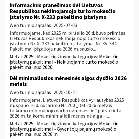
Informacinis pranešimas dėl Lietuvos
Respublikos nekilnojamojo turto mokesčio
įstatymo Nr. X-233 pakeitimo įstatymo
Web turinio sąrašas
2025-07-03
Informuojame, kad 2025 m. birželio 26 d. buvo priimtas
Lietuvos Respublikos nekilnojamojo turto mokesčio
įstatymo Nr. X–233 pakeitimo įstatymas Nr. XV-344.
Pakeitimai įsigalioja nuo 2026 m. sausio...
Metai:
2025
Mokesčių žinyno kategorijos:
Mokesčių
įstatymų pakeitimai » Nekilnojamo turto mokesčio
pakeitimai nuo 2026
Dėl minimaliosios mėnesinės algos dydžio 2026
metais
Web turinio sąrašas
2025-10-21
Informuojame, Lietuvos Respublikos Vyriausybės 2025
m. spalio 16 d. nutarimu Nr. 700 „Dėl 2026 metais
taikomo minimaliojo darbo užmokesčio“ patvirtinta
2026 m. taikoma minimalioji mėnesinė alga —...
Metai:
2025
Mokesčių žinyno kategorijos:
Mokesčių
įstatymų pakeitimai » Gyventojų pajamų mokesčio
pakeitimai nuo 2026 m.