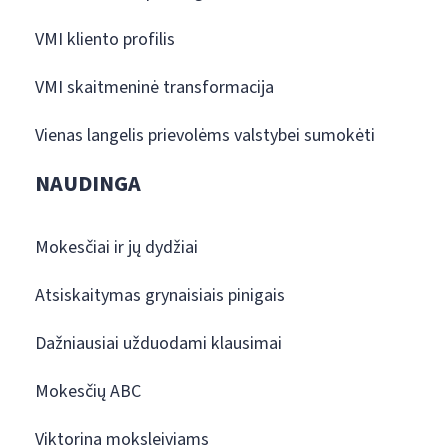
VMI kliento profilis
VMI skaitmeninė transformacija
Vienas langelis prievolėms valstybei sumokėti
NAUDINGA
Mokesčiai ir jų dydžiai
Atsiskaitymas grynaisiais pinigais
Dažniausiai užduodami klausimai
Mokesčių ABC
Viktorina moksleiviams