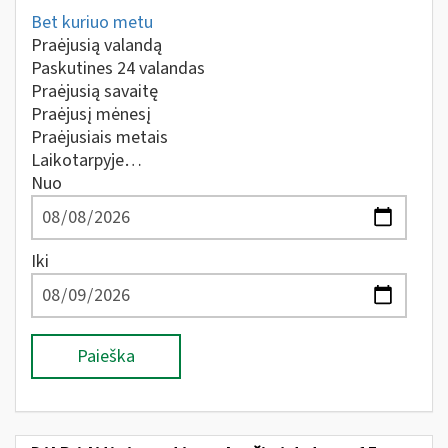
Bet kuriuo metu
Praėjusią valandą
Paskutines 24 valandas
Praėjusią savaitę
Praėjusį mėnesį
Praėjusiais metais
Laikotarpyje…
Nuo
Iki
Paieška