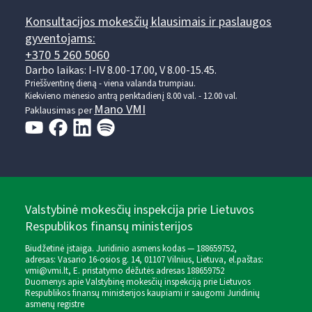
Konsultacijos mokesčių klausimais ir paslaugos
gyventojams:
+370 5 260 5060
Darbo laikas: I-IV 8.00-17.00, V 8.00-15.45.
Prieššventinę dieną - viena valanda trumpiau.
Kiekvieno mėnesio antrą penktadienį 8.00 val. - 12.00 val.
Mano VMI
Paklausimas per
Valstybinė mokesčių inspekcija prie Lietuvos
Respublikos finansų ministerijos
Biudžetinė įstaiga. Juridinio asmens kodas — 188659752,
adresas: Vasario 16-osios g. 14, 01107 Vilnius, Lietuva, el.paštas:
vmi@vmi.lt
, E. pristatymo dėžutės adresas 188659752
Duomenys apie Valstybinę mokesčių inspekciją prie Lietuvos
Respublikos finansų ministerijos kaupiami ir saugomi Juridinių
asmenų registre