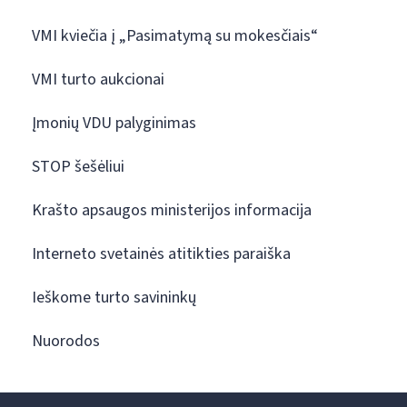
VMI kviečia į „Pasimatymą su mokesčiais“
VMI turto aukcionai
Įmonių VDU palyginimas
STOP šešėliui
Krašto apsaugos ministerijos informacija
Interneto svetainės atitikties paraiška
Ieškome turto savininkų
Nuorodos