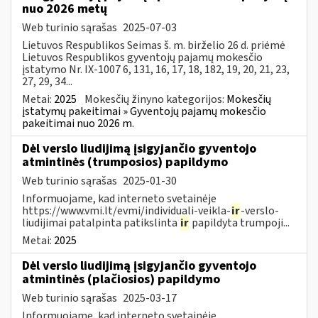
nuo 2026 metų
Web turinio sąrašas
2025-07-03
Lietuvos Respublikos Seimas š. m. birželio 26 d. priėmė
Lietuvos Respublikos gyventojų pajamų mokesčio
įstatymo Nr. IX-1007 6, 131, 16, 17, 18, 182, 19, 20, 21, 23,
27, 29, 34...
Metai:
2025
Mokesčių žinyno kategorijos:
Mokesčių
įstatymų pakeitimai » Gyventojų pajamų mokesčio
pakeitimai nuo 2026 m.
Dėl verslo liudijimą įsigyjančio gyventojo
atmintinės (trumposios) papildymo
Web turinio sąrašas
2025-01-30
Informuojame, kad interneto svetainėje
https://www.vmi.lt/evmi/individuali-veikla-
ir
-verslo-
liudijimai patalpinta patikslinta
ir
papildyta trumpoji...
Metai:
2025
Dėl verslo liudijimą įsigyjančio gyventojo
atmintinės (plačiosios) papildymo
Web turinio sąrašas
2025-03-17
Informuojame, kad interneto svetainėje