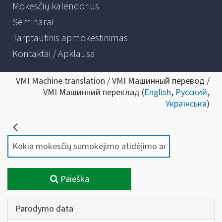
Mokesčių kalendorius
Seminarai
Tarptautinis apmokestinimas
Kontaktai / Apklausa
VMI Machine translation / VMI Машинный перевод /
VMI Машинний переклад (
English
,
Русский
,
Українська
)
Paieška
Parodymo data