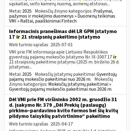
sąskaitas, seifo kamerų nuomą, asmenų atstovus...
Metai:
2025
Mokesčių žinyno kategorijos:
Prašymai,
pažymos ir mokėjimo duomenys » Duomenų teikimas
VMI » Raštai, paaiškinimai Fintech
Informacinis pranešimas dėl LR GPM įstatymo
17
ir
21 straipsnių pakeitimo įstatymo
Web turinio sąrašas
2025-07-01
VMI prie FM informuoja apie Lietuvos Respublikos
gyventojų pajamų mokesčio įstatymo Nr. IX-1007 17
ir
21 straipsnių pakeitimo įstatymu (2025 m. birželio 26 d.
įstatymas...
Metai:
2025
Mokesčių įstatymų pakeitimai:
Gyventojų
pajamų mokesčio pakeitimai nuo 2026 m.
Mokesčių
žinyno kategorijos:
Mokesčių įstatymų pakeitimai »
Gyventojų pajamų mokesčio pakeitimai nuo 2026 m.
Dėl VMI prie FM viršininko 2002 m. gruodžio 31
d. įsakymo Nr. 379 „Dėl Prekių (paslaugų)
pirkimo–pardavimo kvito formos bei šių kvitų
pildymo taisyklių patvirtinimo“ pakeitimo
Web turinio sąrašas
2025-04-17