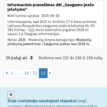
Informacinis pranešimas dėl „Saugumo įnašo
įstatymo“
Web turinio sąrašas
2025-06-30
Informuojame, kad 2025 m. birželio 17 d. buvo priimtas
Lietuvos Respublikos saugumo įnašo įstatymas Nr. XV-
283 (toliau − SĮĮ), kurio nuostatos įsigalios 2026 m.
sausio 1 d. Daugiau informacijos...
Metai:
2025
Mokesčių žinyno kategorijos:
Mokesčių
įstatymų pakeitimai » Saugumo įnašas nuo 2026 m.
20 Įrašų(-ai)
Rodoma nuo 221 iki 236 iš 236 irašų.
1
...
10
11
12
Uždaryti
Šioje svetainėje naudojami slapukai
(angl.
cookies). Būtinieji slapukai įdiegiami automatiškai