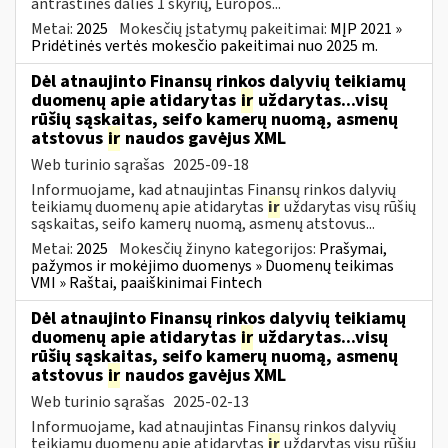
antraštinės dalies 1 skyrių, Europos...
Metai:
2025
Mokesčių įstatymų pakeitimai:
MĮP 2021 »
Pridėtinės vertės mokesčio pakeitimai nuo 2025 m.
Dėl atnaujinto Finansų rinkos dalyvių teikiamų
duomenų apie atidarytas
ir
uždarytas...visų
rūšių sąskaitas, seifo kamerų nuomą, asmenų
atstovus
ir
naudos gavėjus XML
Web turinio sąrašas
2025-09-18
Informuojame, kad atnaujintas Finansų rinkos dalyvių
teikiamų duomenų apie atidarytas
ir
uždarytas visų rūšių
sąskaitas, seifo kamerų nuomą, asmenų atstovus...
Metai:
2025
Mokesčių žinyno kategorijos:
Prašymai,
pažymos ir mokėjimo duomenys » Duomenų teikimas
VMI » Raštai, paaiškinimai Fintech
Dėl atnaujinto Finansų rinkos dalyvių teikiamų
duomenų apie atidarytas
ir
uždarytas...visų
rūšių sąskaitas, seifo kamerų nuomą, asmenų
atstovus
ir
naudos gavėjus XML
Web turinio sąrašas
2025-02-13
Informuojame, kad atnaujintas Finansų rinkos dalyvių
teikiamų duomenų apie atidarytas
ir
uždarytas visų rūšių