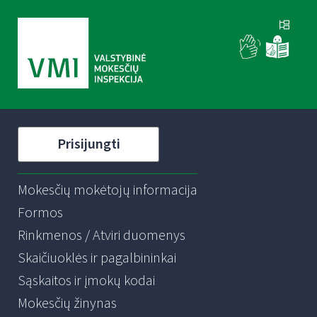
Prisijungti
Mokesčių mokėtojų informacija
Formos
Rinkmenos / Atviri duomenys
Skaičiuoklės ir pagalbininkai
Sąskaitos ir įmokų kodai
Mokesčių žinynas