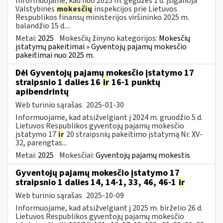
Informuojame, kad nuo 2025 m. gegužės 1 d. įsigalioja
Valstybinės
mokesčių
inspekcijos prie Lietuvos
Respublikos finansų ministerijos viršininko 2025 m.
balandžio 15 d....
Metai:
2025
Mokesčių žinyno kategorijos:
Mokesčių
įstatymų pakeitimai » Gyventojų pajamų mokesčio
pakeitimai nuo 2025 m.
Dėl Gyventojų pajamų mokesčio įstatymo 17
straipsnio 1 dalies 16
ir
16-1 punktų
apibendrintų
Web turinio sąrašas
2025-01-30
Informuojame, kad atsižvelgiant į 2024 m. gruodžio 5 d.
Lietuvos Respublikos gyventojų pajamų mokesčio
įstatymo 17
ir
20 straipsnių pakeitimo įstatymą Nr. XV-
32, parengtas...
Metai:
2025
Mokesčiai:
Gyventojų pajamų mokestis
Gyventojų pajamų mokesčio įstatymo 17
straipsnio 1 dalies 14, 14-1, 33, 46, 46-1
ir
Web turinio sąrašas
2025-10-09
Informuojame, kad atsižvelgiant į 2025 m. birželio 26 d.
Lietuvos Respublikos gyventojų pajamų mokesčio