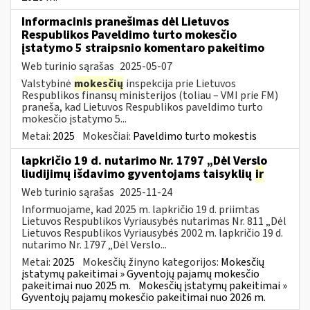
Informacinis pranešimas dėl Lietuvos
Respublikos Paveldimo turto mokesčio
įstatymo 5 straipsnio komentaro pakeitimo
Web turinio sąrašas
2025-05-07
Valstybinė
mokesčių
inspekcija prie Lietuvos
Respublikos finansų ministerijos (toliau – VMI prie FM)
praneša, kad Lietuvos Respublikos paveldimo turto
mokesčio įstatymo 5...
Metai:
2025
Mokesčiai:
Paveldimo turto mokestis
lapkričio 19 d. nutarimo Nr. 1797 „Dėl Verslo
liudijimų išdavimo gyventojams taisyklių
ir
Web turinio sąrašas
2025-11-24
Informuojame, kad 2025 m. lapkričio 19 d. priimtas
Lietuvos Respublikos Vyriausybės nutarimas Nr. 811 „Dėl
Lietuvos Respublikos Vyriausybės 2002 m. lapkričio 19 d.
nutarimo Nr. 1797 „Dėl Verslo...
Metai:
2025
Mokesčių žinyno kategorijos:
Mokesčių
įstatymų pakeitimai » Gyventojų pajamų mokesčio
pakeitimai nuo 2025 m.
Mokesčių įstatymų pakeitimai »
Gyventojų pajamų mokesčio pakeitimai nuo 2026 m.