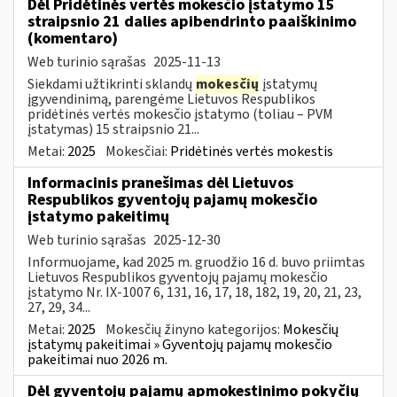
Dėl Pridėtinės vertės mokesčio įstatymo 15
straipsnio 21 dalies apibendrinto paaiškinimo
(komentaro)
Web turinio sąrašas
2025-11-13
Siekdami užtikrinti sklandų
mokesčių
įstatymų
įgyvendinimą, parengėme Lietuvos Respublikos
pridėtinės vertės mokesčio įstatymo (toliau – PVM
įstatymas) 15 straipsnio 21...
Metai:
2025
Mokesčiai:
Pridėtinės vertės mokestis
Informacinis pranešimas dėl Lietuvos
Respublikos gyventojų pajamų mokesčio
įstatymo pakeitimų
Web turinio sąrašas
2025-12-30
Informuojame, kad 2025 m. gruodžio 16 d. buvo priimtas
Lietuvos Respublikos gyventojų pajamų mokesčio
įstatymo Nr. IX-1007 6, 131, 16, 17, 18, 182, 19, 20, 21, 23,
27, 29, 34...
Metai:
2025
Mokesčių žinyno kategorijos:
Mokesčių
įstatymų pakeitimai » Gyventojų pajamų mokesčio
pakeitimai nuo 2026 m.
Dėl gyventojų pajamų apmokestinimo pokyčių