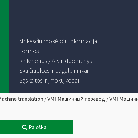
Mokesčių mokėtojų informacija
Formos
Rinkmenos / Atviri duomenys
Skaičiuoklės ir pagalbininkai
Sąskaitos ir įmokų kodai
Machine translation / VMI Машинный перевод / VMI Машин
Paieška