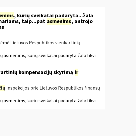
enims
, kurių sveikatai padaryta...žala
nariams, taip...pat
asmenims
, antrojo
ms
iėmė Lietuvos Respublikos vienkartinių
ų asmenims, kurių sveikatai padaryta žala likvi
nkartinių kompensacijų skyrimą
ir
ių
inspekcijos prie Lietuvos Respublikos finansų
ų asmenims, kurių sveikatai padaryta žala likvi