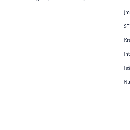
Įm
ST
Kr
In
Ie
Nu