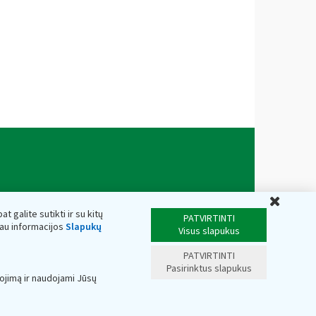
Uždar
t galite sutikti ir su kitų
PATVIRTINTI
iau informacijos
Slapukų
Visus slapukus
PATVIRTINTI
Pasirinktus slapukus
ojimą ir naudojami Jūsų