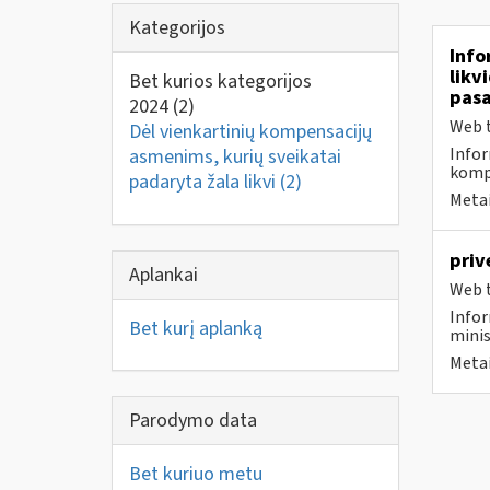
Kategorijos
Info
likv
Bet kurios kategorijos
pasa
2024
(2)
Web t
Dėl vienkartinių kompensacijų
Infor
asmenims, kurių sveikatai
komp
padaryta žala likvi
(2)
Metai
priv
Aplankai
Web t
Infor
Bet kurį aplanką
minis
Metai
Parodymo data
Bet kuriuo metu