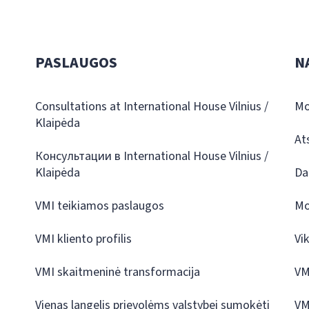
PASLAUGOS
N
Consultations at International House Vilnius /
Mo
Klaipėda
At
Консультации в International House Vilnius /
Klaipėda
Da
VMI teikiamos paslaugos
Mo
VMI kliento profilis
Vi
VMI skaitmeninė transformacija
VM
Vienas langelis prievolėms valstybei sumokėti
VM