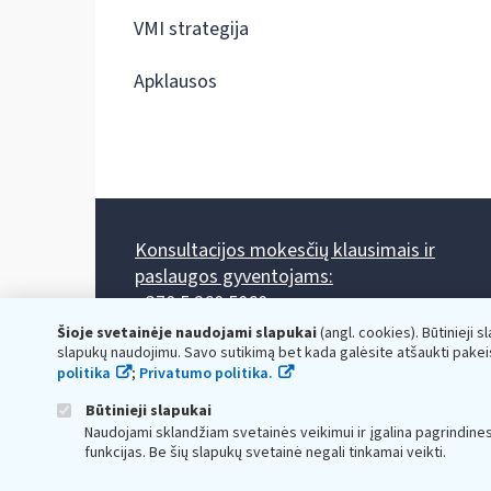
VMI strategija
Apklausos
Konsultacijos mokesčių klausimais ir
paslaugos gyventojams:
+370 5 260 5060
Darbo laikas: I-IV 8.00-17.00, V 8.00-15.45.
Šioje svetainėje naudojami slapukai
(angl. cookies). Būtinieji s
Prieššventinę dieną - viena valanda trumpiau.
slapukų naudojimu. Savo sutikimą bet kada galėsite atšaukti pakei
Kiekvieno mėnesio antrą penktadienį 8.00 val. - 12.00 val.
politika
;
Privatumo politika.
Mano VMI
Paklausimas per
Būtinieji slapukai
Naudojami sklandžiam svetainės veikimui ir įgalina pagrindine
funkcijas. Be šių slapukų svetainė negali tinkamai veikti.