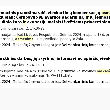
rmacinis pranešimas dėl vienkartinių kompensacijų
asm
iduojant Černobylio AE avarijos padarinius,
ir
jų šeimos 
ulinio karo
ir
okupacijų metais išvežtiems priverstinia
urinio sąrašas
2024-10-28
muojame, kad Lietuvos Respublikos Seimas 2024 m. spalio 17 d. pr
ensacijų
asmenims
, kurių sveikatai padaryta žala...
:
2024
Mokesčių žinyno kategorijos:
Dėl vienkartinių kompensacij
erstinius darbus, jų skyrimo, informavimo apie šių vie
urinio sąrašas
2024-12-31
muojame, kad 2024 m. gruodžio 31 d. priimtas Valstybinės
mokesč
terijos viršininko įsakymas Nr. VA-111 „Dėl...
:
2024
Mokesčių žinyno kategorijos:
Dėl vienkartinių kompensacij