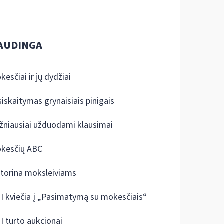
AUDINGA
kesčiai ir jų dydžiai
siskaitymas grynaisiais pinigais
žniausiai užduodami klausimai
kesčių ABC
ktorina moksleiviams
I kviečia į „Pasimatymą su mokesčiais“
I turto aukcionai