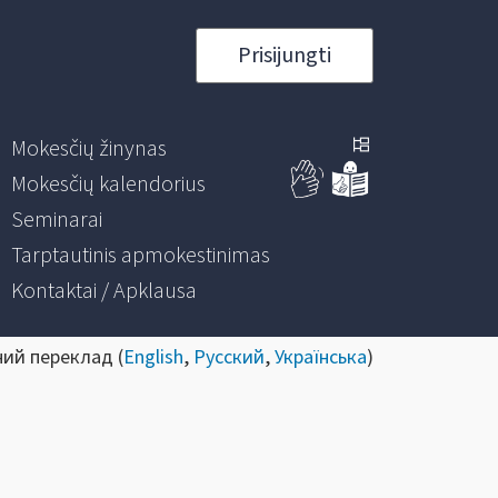
Prisijungti
Mokesčių žinynas
Mokesčių kalendorius
Seminarai
Tarptautinis apmokestinimas
Kontaktai / Apklausa
ний переклад (
English
,
Русский
,
Українська
)