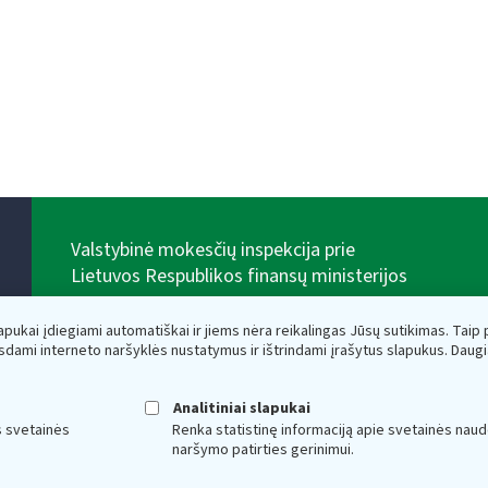
Valstybinė mokesčių inspekcija prie
Lietuvos Respublikos finansų ministerijos
Biudžetinė įstaiga. Juridinio asmens kodas — 188659752,
adresas: Vasario 16-osios g. 14, 01107 Vilnius, Lietuva,
lapukai įdiegiami automatiškai ir jiems nėra reikalingas Jūsų sutikimas. Taip pa
el.paštas:
vmi@vmi.lt
, E. pristatymo dėžutės adresas
sdami interneto naršyklės nustatymus ir ištrindami įrašytus slapukus. Daug
188659752
Duomenys apie Valstybinę mokesčių inspekciją prie
Lietuvos Respublikos finansų ministerijos kaupiami ir
Analitiniai slapukai
saugomi Juridinių asmenų registre
s svetainės
Renka statistinę informaciją apie svetainės naud
naršymo patirties gerinimui.