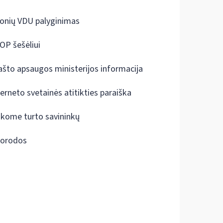
onių VDU palyginimas
OP šešėliui
ašto apsaugos ministerijos informacija
terneto svetainės atitikties paraiška
škome turto savininkų
orodos