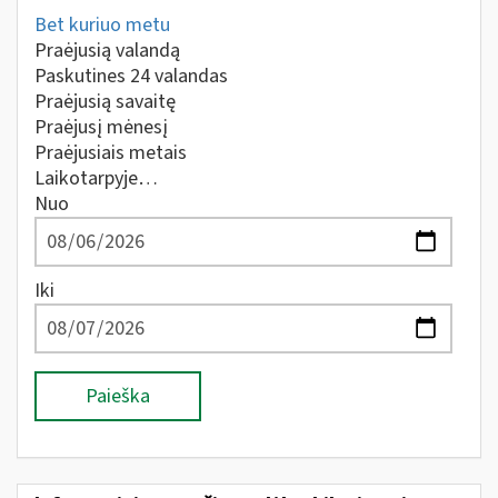
Bet kuriuo metu
Praėjusią valandą
Paskutines 24 valandas
Praėjusią savaitę
Praėjusį mėnesį
Praėjusiais metais
Laikotarpyje…
Nuo
Iki
Paieška