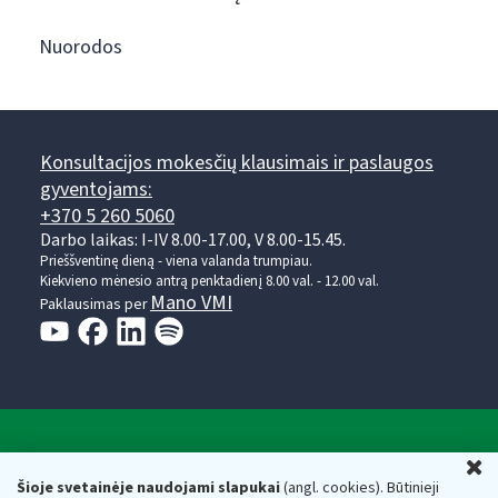
Nuorodos
Konsultacijos mokesčių klausimais ir paslaugos
gyventojams:
+370 5 260 5060
Darbo laikas: I-IV 8.00-17.00, V 8.00-15.45.
Prieššventinę dieną - viena valanda trumpiau.
Kiekvieno mėnesio antrą penktadienį 8.00 val. - 12.00 val.
Mano VMI
Paklausimas per
Valstybinė mokesčių inspekcija prie Lietuvos
U
Respublikos finansų ministerijos
Šioje svetainėje naudojami slapukai
(angl. cookies). Būtinieji