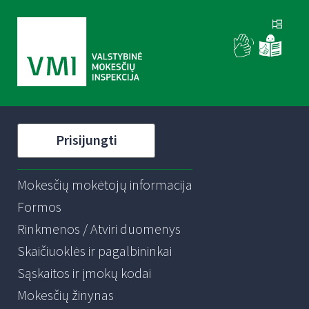
Prisijungti
Mokesčių mokėtojų informacija
Formos
Rinkmenos / Atviri duomenys
Skaičiuoklės ir pagalbininkai
Sąskaitos ir įmokų kodai
Mokesčių žinynas