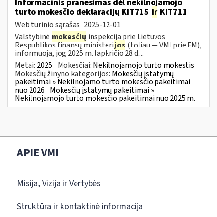
Informacinis pranešimas dėl nekilnojamojo
turto mokesčio deklaracijų KIT715
ir
KIT711
Web turinio sąrašas
2025-12-01
Valstybinė
mokesčių
inspekcija prie Lietuvos
Respublikos finansų ministeri
jos
(toliau — VMI prie FM),
informuoja, jog 2025 m. lapkričio 28 d....
Metai:
2025
Mokesčiai:
Nekilnojamojo turto mokestis
Mokesčių žinyno kategorijos:
Mokesčių įstatymų
pakeitimai » Nekilnojamo turto mokesčio pakeitimai
nuo 2026
Mokesčių įstatymų pakeitimai »
Nekilnojamojo turto mokesčio pakeitimai nuo 2025 m.
APIE VMI
Misija, Vizija ir Vertybės
Struktūra ir kontaktinė informacija