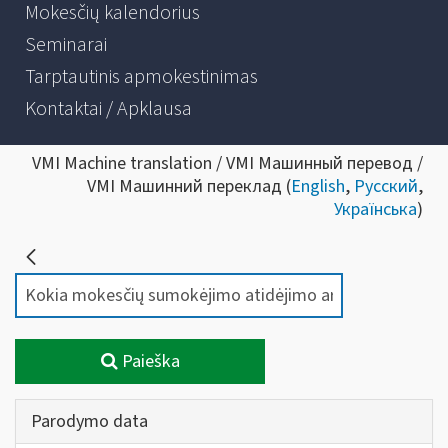
Mokesčių kalendorius
Seminarai
Tarptautinis apmokestinimas
Kontaktai / Apklausa
VMI Machine translation / VMI Машинный перевод /
VMI Машинний переклад (
English
,
Русский
,
Українська
)
Paieška
Parodymo data