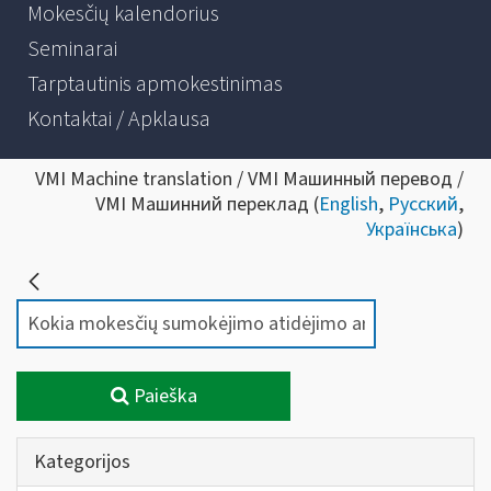
Mokesčių kalendorius
Seminarai
Tarptautinis apmokestinimas
Kontaktai / Apklausa
VMI Machine translation / VMI Машинный перевод /
VMI Машинний переклад (
English
,
Русский
,
Українська
)
Paieška
Kategorijos