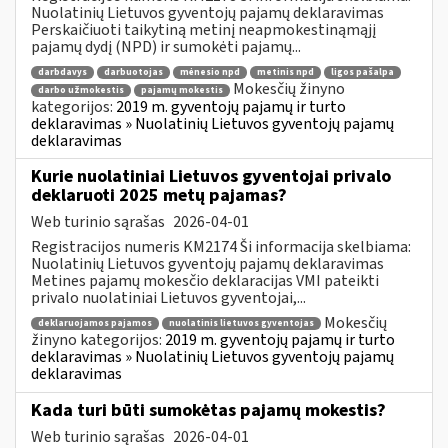
Nuolatinių Lietuvos gyventojų pajamų deklaravimas
Perskaičiuoti taikytiną metinį neapmokestinąmąjį
pajamų dydį (NPD) ir sumokėti pajamų...
darbdavys
darbuotojas
mėnesio npd
metinis npd
ligos pašalpa
Mokesčių žinyno
darbo užmokestis
pajamų mokestis
kategorijos:
2019 m. gyventojų pajamų ir turto
deklaravimas » Nuolatinių Lietuvos gyventojų pajamų
deklaravimas
Kurie nuolatiniai Lietuvos gyventojai privalo
deklaruoti 2025 metų pajamas?
Web turinio sąrašas
2026-04-01
Registracijos numeris KM2174 Ši informacija skelbiama:
Nuolatinių Lietuvos gyventojų pajamų deklaravimas
Metines pajamų mokesčio deklaracijas VMI pateikti
privalo nuolatiniai Lietuvos gyventojai,...
Mokesčių
deklaruojamos pajamos
nuolatinis lietuvos gyventojas
žinyno kategorijos:
2019 m. gyventojų pajamų ir turto
deklaravimas » Nuolatinių Lietuvos gyventojų pajamų
deklaravimas
Kada turi būti sumokėtas pajamų mokestis?
Web turinio sąrašas
2026-04-01