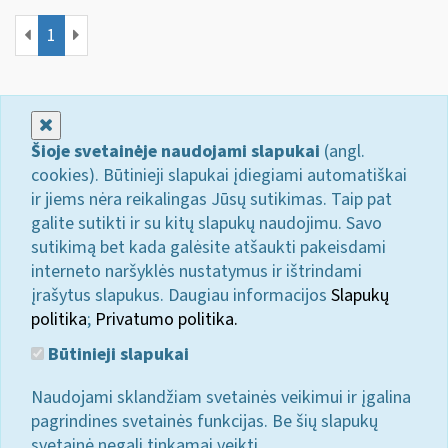
1
Uždaryti
Šioje svetainėje naudojami slapukai
(angl.
cookies). Būtinieji slapukai įdiegiami automatiškai
ir jiems nėra reikalingas Jūsų sutikimas. Taip pat
galite sutikti ir su kitų slapukų naudojimu. Savo
sutikimą bet kada galėsite atšaukti pakeisdami
interneto naršyklės nustatymus ir ištrindami
įrašytus slapukus. Daugiau informacijos
Slapukų
politika
;
Privatumo politika.
Būtinieji slapukai
Naudojami sklandžiam svetainės veikimui ir įgalina
pagrindines svetainės funkcijas. Be šių slapukų
svetainė negali tinkamai veikti.