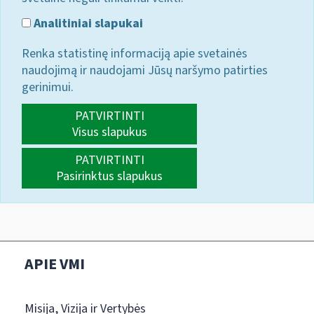
Analitiniai slapukai
Renka statistinę informaciją apie svetainės
naudojimą ir naudojami Jūsų naršymo patirties
gerinimui.
PATVIRTINTI
Visus slapukus
PATVIRTINTI
Pasirinktus slapukus
APIE VMI
Misija, Vizija ir Vertybės