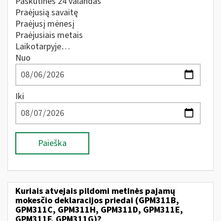
Paskutines 24 valandas
Praėjusią savaitę
Praėjusį mėnesį
Praėjusiais metais
Laikotarpyje…
Nuo
Iki
Paieška
Kuriais atvejais pildomi metinės pajamų
mokesčio deklaracijos priedai (GPM311B,
GPM311C, GPM311H, GPM311D, GPM311E,
GPM311F, GPM311G)?