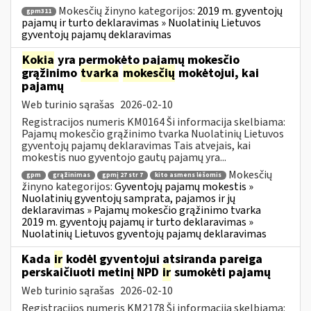
Mokesčių žinyno kategorijos:
2019 m. gyventojų
gpm311
pajamų ir turto deklaravimas » Nuolatinių Lietuvos
gyventojų pajamų deklaravimas
Kokia
yra permokėto pajamų mokesčio
grąžinimo
tvarka
mokesčių
mokėtojui, kai
pajamų
Web turinio sąrašas
2026-02-10
Registracijos numeris KM0164 Ši informacija skelbiama:
Pajamų mokesčio grąžinimo tvarka Nuolatinių Lietuvos
gyventojų pajamų deklaravimas Tais atvejais, kai
mokestis nuo gyventojo gautų pajamų yra...
Mokesčių
gpm
grąžinimas
gpmį 27 str 7
kito asmens lėšomis
žinyno kategorijos:
Gyventojų pajamų mokestis »
Nuolatinių gyventojų samprata, pajamos ir jų
deklaravimas » Pajamų mokesčio grąžinimo tvarka
2019 m. gyventojų pajamų ir turto deklaravimas »
Nuolatinių Lietuvos gyventojų pajamų deklaravimas
Kada
ir
kodėl gyventojui atsiranda pareiga
perskaičiuoti metinį NPD
ir
sumokėti pajamų
Web turinio sąrašas
2026-02-10
Registracijos numeris KM2178 Ši informacija skelbiama: