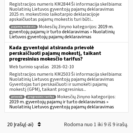
Registracijos numeris KM2844 Ši informacija skelbiama:
Nuolatinių Lietuvos gyventojų pajamų deklaravimas
2025 m. mokestinio laikotarpio deklaracijoje
apskaičiuotas pajamų mokestis turi būti...
Mokesčių žinyno kategorijos:
2019 m.
pajamų mokestis
gyventojų pajamų ir turto deklaravimas » Nuolatinių
Lietuvos gyventojų pajamų deklaravimas
Kada gyventojui atsiranda prievolė
perskaičiuoti pajamų mokestį, taikant
progresinius mokesčio tarifus?
Web turinio sąrašas
2026-02-10
Registracijos numeris KM2503 Ši informacija skelbiama:
Nuolatinių Lietuvos gyventojų pajamų deklaravimas
Gyventojas turi perskaičiuoti ir sumokėti pajamų
mokestį (GPM), taikant progresinius...
Mokesčių žinyno kategorijos:
prievolė
progresinis tarifas
2019 m. gyventojų pajamų ir turto deklaravimas »
Nuolatinių Lietuvos gyventojų pajamų deklaravimas
20 Įrašų(-ai)
Rodoma nuo 1 iki 9 iš 9 irašų.