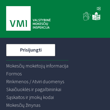
Prisijungti
Mokesčių mokėtojų informacija
Formos
Rinkmenos / Atviri duomenys
Skaičiuoklės ir pagalbininkai
Sąskaitos ir įmokų kodai
Mokesčių žinynas