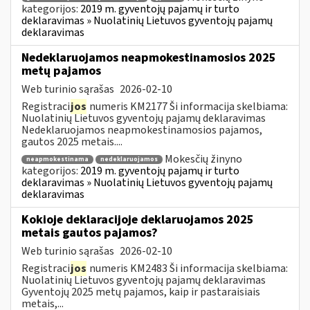
kategorijos:
2019 m. gyventojų pajamų ir turto
deklaravimas » Nuolatinių Lietuvos gyventojų pajamų
deklaravimas
Nedeklaruojamos neapmokestinamosios 2025
metų pajamos
Web turinio sąrašas
2026-02-10
Registraci
jos
numeris KM2177 Ši informacija skelbiama:
Nuolatinių Lietuvos gyventojų pajamų deklaravimas
Nedeklaruojamos neapmokestinamosios pajamos,
gautos 2025 metais....
Mokesčių žinyno
neapmokestinama
nedeklaruojamos
kategorijos:
2019 m. gyventojų pajamų ir turto
deklaravimas » Nuolatinių Lietuvos gyventojų pajamų
deklaravimas
Kokioje deklaracijoje deklaruojamos 2025
metais gautos pajamos?
Web turinio sąrašas
2026-02-10
Registraci
jos
numeris KM2483 Ši informacija skelbiama:
Nuolatinių Lietuvos gyventojų pajamų deklaravimas
Gyventojų 2025 metų pajamos, kaip ir pastaraisiais
metais,...