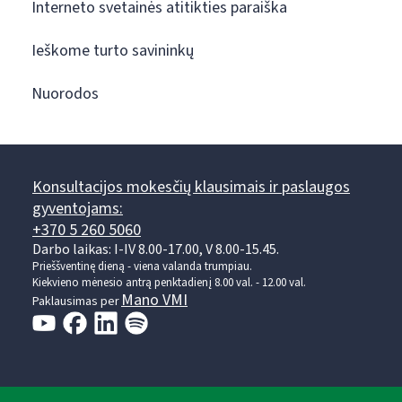
Interneto svetainės atitikties paraiška
Ieškome turto savininkų
Nuorodos
Konsultacijos mokesčių klausimais ir paslaugos
gyventojams:
+370 5 260 5060
Darbo laikas: I-IV 8.00-17.00, V 8.00-15.45.
Prieššventinę dieną - viena valanda trumpiau.
Kiekvieno mėnesio antrą penktadienį 8.00 val. - 12.00 val.
Mano VMI
Paklausimas per