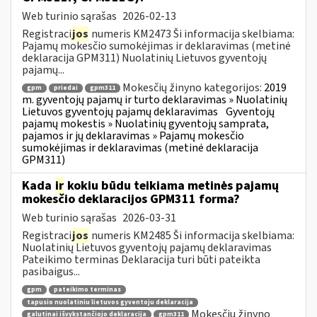
Web turinio sąrašas
2026-02-13
Registraci
jos
numeris KM2473 Ši informacija skelbiama:
Pajamų mokesčio sumokėjimas ir deklaravimas (metinė
deklaracija GPM311) Nuolatinių Lietuvos gyventojų
pajamų...
Mokesčių žinyno kategorijos:
2019
gpm
priedai
gpm311
m. gyventojų pajamų ir turto deklaravimas » Nuolatinių
Lietuvos gyventojų pajamų deklaravimas
Gyventojų
pajamų mokestis » Nuolatinių gyventojų samprata,
pajamos ir jų deklaravimas » Pajamų mokesčio
sumokėjimas ir deklaravimas (metinė deklaracija
GPM311)
Kada
ir
kokiu būdu teikiama metinės pajamų
mokesčio deklaracijos GPM311 forma?
Web turinio sąrašas
2026-03-31
Registraci
jos
numeris KM2485 Ši informacija skelbiama:
Nuolatinių Lietuvos gyventojų pajamų deklaravimas
Pateikimo terminas Deklaracija turi būti pateikta
pasibaigus...
gpm
pateikimo terminas
tapusio nuolatiniu lietuvos gyventoju deklaracija
Mokesčių žinyno
galutinai išvykstančiojo deklaracija
gpm311