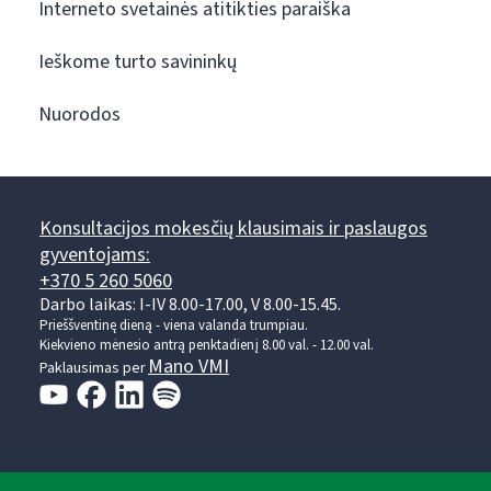
Interneto svetainės atitikties paraiška
Ieškome turto savininkų
Nuorodos
Konsultacijos mokesčių klausimais ir paslaugos
gyventojams:
+370 5 260 5060
Darbo laikas: I-IV 8.00-17.00, V 8.00-15.45.
Prieššventinę dieną - viena valanda trumpiau.
Kiekvieno mėnesio antrą penktadienį 8.00 val. - 12.00 val.
Mano VMI
Paklausimas per