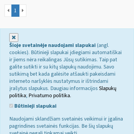
1
Uždaryti
Šioje svetainėje naudojami slapukai
(angl.
cookies). Būtinieji slapukai įdiegiami automatiškai
ir jiems nėra reikalingas Jūsų sutikimas. Taip pat
galite sutikti ir su kitų slapukų naudojimu. Savo
sutikimą bet kada galėsite atšaukti pakeisdami
interneto naršyklės nustatymus ir ištrindami
įrašytus slapukus. Daugiau informacijos
Slapukų
politika
;
Privatumo politika.
Būtinieji slapukai
Naudojami sklandžiam svetainės veikimui ir įgalina
pagrindines svetainės funkcijas. Be šių slapukų
svetainė negali tinkamai veikti.