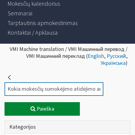
Mokesčių kalendorius
Seminarai
Tarptautinis apmokestinimas
Kontaktai / Apklausa
VMI Machine translation / VMI Машинный перевод /
VMI Машинний переклад (
English
,
Русский
,
Українська
)
Paieška
Kategorijos