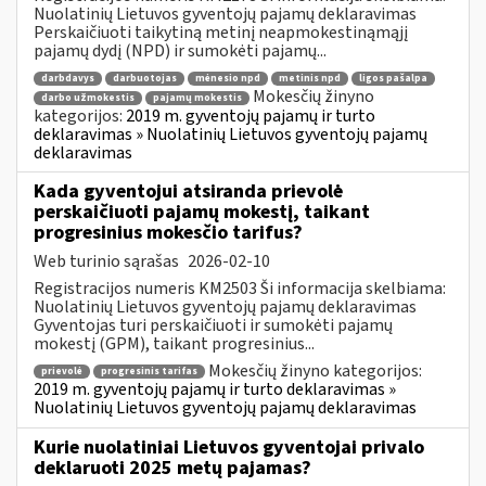
Nuolatinių Lietuvos gyventojų pajamų deklaravimas
Perskaičiuoti taikytiną metinį neapmokestinąmąjį
pajamų dydį (NPD) ir sumokėti pajamų...
darbdavys
darbuotojas
mėnesio npd
metinis npd
ligos pašalpa
Mokesčių žinyno
darbo užmokestis
pajamų mokestis
kategorijos:
2019 m. gyventojų pajamų ir turto
deklaravimas » Nuolatinių Lietuvos gyventojų pajamų
deklaravimas
Kada gyventojui atsiranda prievolė
perskaičiuoti pajamų mokestį, taikant
progresinius mokesčio tarifus?
Web turinio sąrašas
2026-02-10
Registracijos numeris KM2503 Ši informacija skelbiama:
Nuolatinių Lietuvos gyventojų pajamų deklaravimas
Gyventojas turi perskaičiuoti ir sumokėti pajamų
mokestį (GPM), taikant progresinius...
Mokesčių žinyno kategorijos:
prievolė
progresinis tarifas
2019 m. gyventojų pajamų ir turto deklaravimas »
Nuolatinių Lietuvos gyventojų pajamų deklaravimas
Kurie nuolatiniai Lietuvos gyventojai privalo
deklaruoti 2025 metų pajamas?