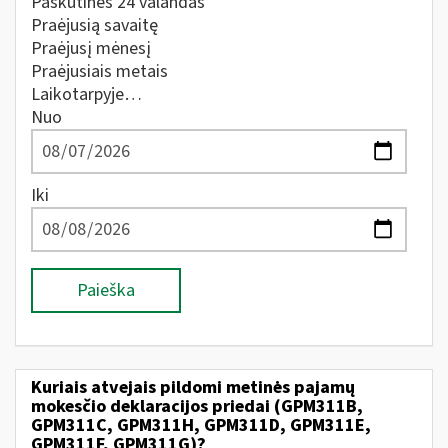
Paskutines 24 valandas
Praėjusią savaitę
Praėjusį mėnesį
Praėjusiais metais
Laikotarpyje…
Nuo
Iki
Paieška
Kuriais atvejais pildomi metinės pajamų
mokesčio deklaracijos priedai (GPM311B,
GPM311C, GPM311H, GPM311D, GPM311E,
GPM311F, GPM311G)?