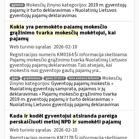
Mokesčių žinyno kategorijos:
2019 m. gyventojų
gpm311
pajamų ir turto deklaravimas » Nuolatinių Lietuvos
gyventojų pajamų deklaravimas
Kokia
yra permokėto pajamų mokesčio
grąžinimo
tvarka
mokesčių
mokėtojui, kai
pajamų
Web turinio sąrašas
2026-02-10
Registracijos numeris KM0164 Ši informacija skelbiama:
Pajamų mokesčio grąžinimo tvarka Nuolatinių Lietuvos
gyventojų pajamų deklaravimas Tais atvejais, kai
mokestis nuo gyventojo gautų pajamų yra...
Mokesčių
gpm
grąžinimas
gpmį 27 str 7
kito asmens lėšomis
žinyno kategorijos:
Gyventojų pajamų mokestis »
Nuolatinių gyventojų samprata, pajamos ir jų
deklaravimas » Pajamų mokesčio grąžinimo tvarka
2019 m. gyventojų pajamų ir turto deklaravimas »
Nuolatinių Lietuvos gyventojų pajamų deklaravimas
Kada
ir
kodėl gyventojui atsiranda pareiga
perskaičiuoti metinį NPD
ir
sumokėti pajamų
Web turinio sąrašas
2026-02-10
Registracijos numeris KM2178 Ši informacija skelbiama: