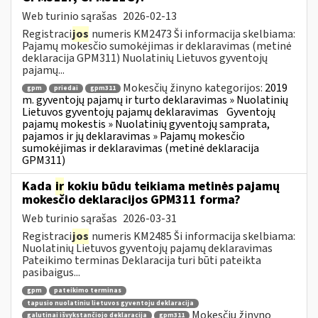
Web turinio sąrašas
2026-02-13
Registraci
jos
numeris KM2473 Ši informacija skelbiama:
Pajamų mokesčio sumokėjimas ir deklaravimas (metinė
deklaracija GPM311) Nuolatinių Lietuvos gyventojų
pajamų...
Mokesčių žinyno kategorijos:
2019
gpm
priedai
gpm311
m. gyventojų pajamų ir turto deklaravimas » Nuolatinių
Lietuvos gyventojų pajamų deklaravimas
Gyventojų
pajamų mokestis » Nuolatinių gyventojų samprata,
pajamos ir jų deklaravimas » Pajamų mokesčio
sumokėjimas ir deklaravimas (metinė deklaracija
GPM311)
Kada
ir
kokiu būdu teikiama metinės pajamų
mokesčio deklaracijos GPM311 forma?
Web turinio sąrašas
2026-03-31
Registraci
jos
numeris KM2485 Ši informacija skelbiama:
Nuolatinių Lietuvos gyventojų pajamų deklaravimas
Pateikimo terminas Deklaracija turi būti pateikta
pasibaigus...
gpm
pateikimo terminas
tapusio nuolatiniu lietuvos gyventoju deklaracija
Mokesčių žinyno
galutinai išvykstančiojo deklaracija
gpm311