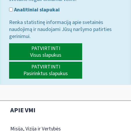
Analitiniai slapukai
Renka statistinę informaciją apie svetainės
naudojimą ir naudojami Jūsų naršymo patirties
gerinimui.
PATVIRTINTI
Visus slapukus
PATVIRTINTI
Pasirinktus slapukus
APIE VMI
Misija, Vizija ir Vertybės