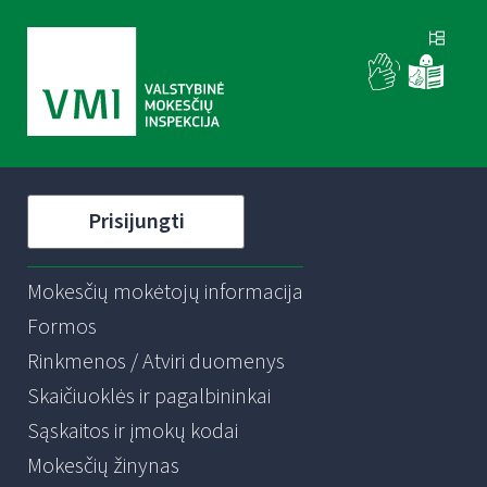
Prisijungti
Mokesčių mokėtojų informacija
Formos
Rinkmenos / Atviri duomenys
Skaičiuoklės ir pagalbininkai
Sąskaitos ir įmokų kodai
Mokesčių žinynas