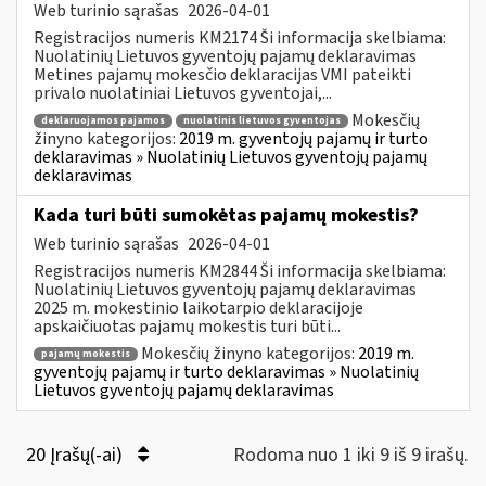
Web turinio sąrašas
2026-04-01
Registracijos numeris KM2174 Ši informacija skelbiama:
Nuolatinių Lietuvos gyventojų pajamų deklaravimas
Metines pajamų mokesčio deklaracijas VMI pateikti
privalo nuolatiniai Lietuvos gyventojai,...
Mokesčių
deklaruojamos pajamos
nuolatinis lietuvos gyventojas
žinyno kategorijos:
2019 m. gyventojų pajamų ir turto
deklaravimas » Nuolatinių Lietuvos gyventojų pajamų
deklaravimas
Kada turi būti sumokėtas pajamų mokestis?
Web turinio sąrašas
2026-04-01
Registracijos numeris KM2844 Ši informacija skelbiama:
Nuolatinių Lietuvos gyventojų pajamų deklaravimas
2025 m. mokestinio laikotarpio deklaracijoje
apskaičiuotas pajamų mokestis turi būti...
Mokesčių žinyno kategorijos:
2019 m.
pajamų mokestis
gyventojų pajamų ir turto deklaravimas » Nuolatinių
Lietuvos gyventojų pajamų deklaravimas
20 Įrašų(-ai)
Rodoma nuo 1 iki 9 iš 9 irašų.