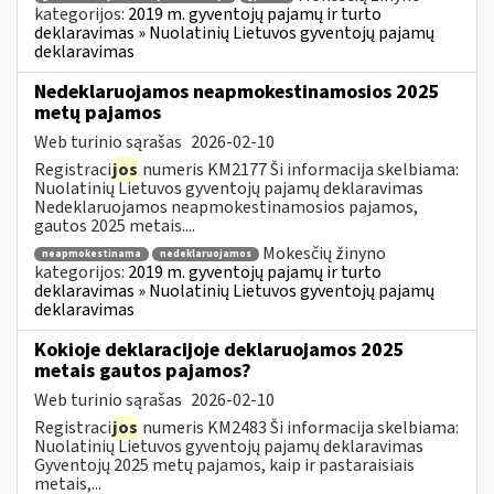
kategorijos:
2019 m. gyventojų pajamų ir turto
deklaravimas » Nuolatinių Lietuvos gyventojų pajamų
deklaravimas
Nedeklaruojamos neapmokestinamosios 2025
metų pajamos
Web turinio sąrašas
2026-02-10
Registraci
jos
numeris KM2177 Ši informacija skelbiama:
Nuolatinių Lietuvos gyventojų pajamų deklaravimas
Nedeklaruojamos neapmokestinamosios pajamos,
gautos 2025 metais....
Mokesčių žinyno
neapmokestinama
nedeklaruojamos
kategorijos:
2019 m. gyventojų pajamų ir turto
deklaravimas » Nuolatinių Lietuvos gyventojų pajamų
deklaravimas
Kokioje deklaracijoje deklaruojamos 2025
metais gautos pajamos?
Web turinio sąrašas
2026-02-10
Registraci
jos
numeris KM2483 Ši informacija skelbiama:
Nuolatinių Lietuvos gyventojų pajamų deklaravimas
Gyventojų 2025 metų pajamos, kaip ir pastaraisiais
metais,...