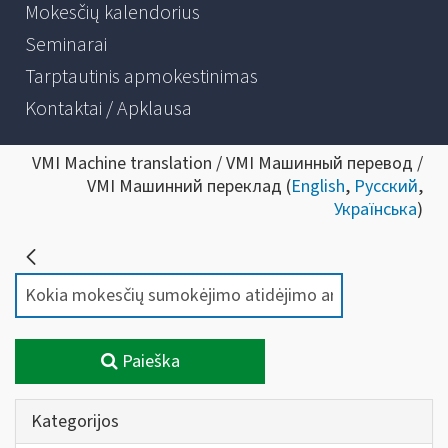
Mokesčių kalendorius
Seminarai
Tarptautinis apmokestinimas
Kontaktai / Apklausa
VMI Machine translation / VMI Машинный перевод /
VMI Машинний переклад (
English
,
Русский
,
Українська
)
Paieška
Kategorijos