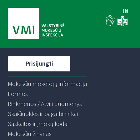
Prisijungti
Mokesčių mokėtojų informacija
Formos
Rinkmenos / Atviri duomenys
Skaičiuoklės ir pagalbininkai
Sąskaitos ir įmokų kodai
Mokesčių žinynas