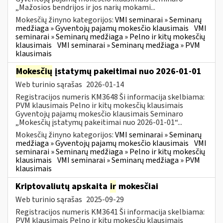
„Mažosios bendrijos ir jos narių mokami...
Mokesčių žinyno kategorijos:
VMI seminarai » Seminarų
medžiaga » Gyventojų pajamų mokesčio klausimais
VMI
seminarai » Seminarų medžiaga » Pelno ir kitų mokesčių
klausimais
VMI seminarai » Seminarų medžiaga » PVM
klausimais
Mokesčių
įstatymų pakeitimai nuo 2026-01-01
Web turinio sąrašas
2026-01-14
Registracijos numeris KM3648 Ši informacija skelbiama:
PVM klausimais Pelno ir kitų mokesčių klausimais
Gyventojų pajamų mokesčio klausimais Seminaro
„Mokesčių įstatymų pakeitimai nuo 2026-01-01“...
Mokesčių žinyno kategorijos:
VMI seminarai » Seminarų
medžiaga » Gyventojų pajamų mokesčio klausimais
VMI
seminarai » Seminarų medžiaga » Pelno ir kitų mokesčių
klausimais
VMI seminarai » Seminarų medžiaga » PVM
klausimais
Kriptovaliutų apskaita
ir
mokesčiai
Web turinio sąrašas
2025-09-29
Registracijos numeris KM3641 Ši informacija skelbiama:
PVM klausimais Pelno ir kitų mokesčių klausimais