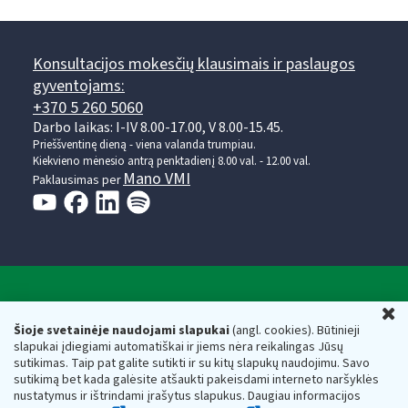
Konsultacijos mokesčių klausimais ir paslaugos
gyventojams:
+370 5 260 5060
Darbo laikas: I-IV 8.00-17.00, V 8.00-15.45.
Prieššventinę dieną - viena valanda trumpiau.
Kiekvieno mėnesio antrą penktadienį 8.00 val. - 12.00 val.
Mano VMI
Paklausimas per
Valstybinė mokesčių inspekcija prie Lietuvos
U
Respublikos finansų ministerijos
Šioje svetainėje naudojami slapukai
(angl. cookies). Būtinieji
slapukai įdiegiami automatiškai ir jiems nėra reikalingas Jūsų
Biudžetinė įstaiga. Juridinio asmens kodas — 188659752,
sutikimas. Taip pat galite sutikti ir su kitų slapukų naudojimu. Savo
adresas: Vasario 16-osios g. 14, 01107 Vilnius, Lietuva, el.paštas:
sutikimą bet kada galėsite atšaukti pakeisdami interneto naršyklės
vmi@vmi.lt
, E. pristatymo dėžutės adresas 188659752
nustatymus ir ištrindami įrašytus slapukus. Daugiau informacijos
Duomenys apie Valstybinę mokesčių inspekciją prie Lietuvos