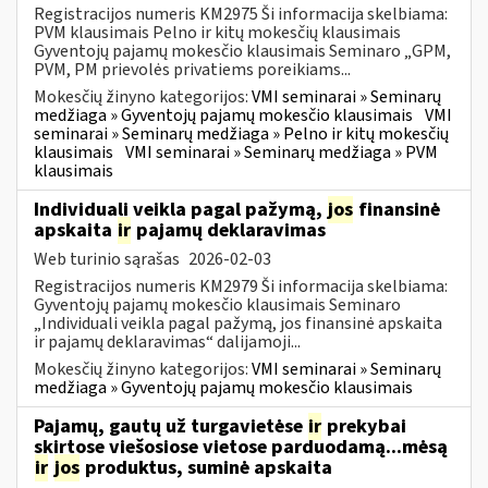
Registracijos numeris KM2975 Ši informacija skelbiama:
PVM klausimais Pelno ir kitų mokesčių klausimais
Gyventojų pajamų mokesčio klausimais Seminaro „GPM,
PVM, PM prievolės privatiems poreikiams...
Mokesčių žinyno kategorijos:
VMI seminarai » Seminarų
medžiaga » Gyventojų pajamų mokesčio klausimais
VMI
seminarai » Seminarų medžiaga » Pelno ir kitų mokesčių
klausimais
VMI seminarai » Seminarų medžiaga » PVM
klausimais
Individuali veikla pagal pažymą,
jos
finansinė
apskaita
ir
pajamų deklaravimas
Web turinio sąrašas
2026-02-03
Registracijos numeris KM2979 Ši informacija skelbiama:
Gyventojų pajamų mokesčio klausimais Seminaro
„Individuali veikla pagal pažymą, jos finansinė apskaita
ir pajamų deklaravimas“ dalijamoji...
Mokesčių žinyno kategorijos:
VMI seminarai » Seminarų
medžiaga » Gyventojų pajamų mokesčio klausimais
Pajamų, gautų už turgavietėse
ir
prekybai
skirtose viešosiose vietose parduodamą...mėsą
ir
jos
produktus, suminė apskaita