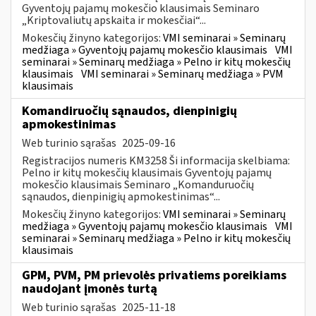
Gyventojų pajamų mokesčio klausimais Seminaro
„Kriptovaliutų apskaita ir mokesčiai“...
Mokesčių žinyno kategorijos:
VMI seminarai » Seminarų
medžiaga » Gyventojų pajamų mokesčio klausimais
VMI
seminarai » Seminarų medžiaga » Pelno ir kitų mokesčių
klausimais
VMI seminarai » Seminarų medžiaga » PVM
klausimais
Komandiruočių sąnaudos, dienpinigių
apmokestinimas
Web turinio sąrašas
2025-09-16
Registracijos numeris KM3258 Ši informacija skelbiama:
Pelno ir kitų mokesčių klausimais Gyventojų pajamų
mokesčio klausimais Seminaro „Komanduruočių
sąnaudos, dienpinigių apmokestinimas“...
Mokesčių žinyno kategorijos:
VMI seminarai » Seminarų
medžiaga » Gyventojų pajamų mokesčio klausimais
VMI
seminarai » Seminarų medžiaga » Pelno ir kitų mokesčių
klausimais
GPM, PVM, PM prievolės privatiems poreikiams
naudojant įmonės turtą
Web turinio sąrašas
2025-11-18