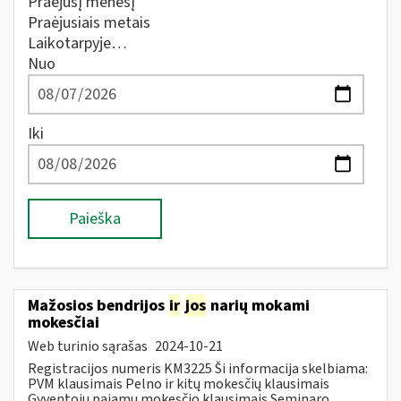
Praėjusį mėnesį
Praėjusiais metais
Laikotarpyje…
Nuo
Iki
Paieška
Mažosios bendrijos
ir
jos
narių mokami
mokesčiai
Web turinio sąrašas
2024-10-21
Registracijos numeris KM3225 Ši informacija skelbiama:
PVM klausimais Pelno ir kitų mokesčių klausimais
Gyventojų pajamų mokesčio klausimais Seminaro