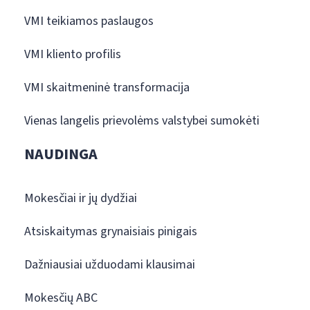
VMI teikiamos paslaugos
VMI kliento profilis
VMI skaitmeninė transformacija
Vienas langelis prievolėms valstybei sumokėti
NAUDINGA
Mokesčiai ir jų dydžiai
Atsiskaitymas grynaisiais pinigais
Dažniausiai užduodami klausimai
Mokesčių ABC