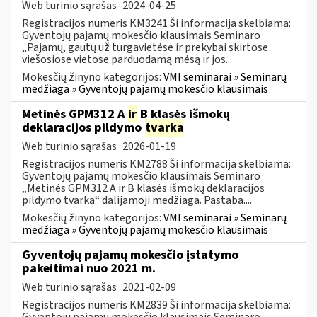
Web turinio sąrašas
2024-04-25
Registracijos numeris KM3241 Ši informacija skelbiama:
Gyventojų pajamų mokesčio klausimais Seminaro
„Pajamų, gautų už turgavietėse ir prekybai skirtose
viešosiose vietose parduodamą mėsą ir jos...
Mokesčių žinyno kategorijos:
VMI seminarai » Seminarų
medžiaga » Gyventojų pajamų mokesčio klausimais
Metinės GPM312 A
ir
B klasės išmokų
deklaracijos pildymo
tvarka
Web turinio sąrašas
2026-01-19
Registracijos numeris KM2788 Ši informacija skelbiama:
Gyventojų pajamų mokesčio klausimais Seminaro
„Metinės GPM312 A ir B klasės išmokų deklaracijos
pildymo tvarka“ dalijamoji medžiaga. Pastaba....
Mokesčių žinyno kategorijos:
VMI seminarai » Seminarų
medžiaga » Gyventojų pajamų mokesčio klausimais
Gyventojų pajamų mokesčio įstatymo
pakeitimai nuo 2021 m.
Web turinio sąrašas
2021-02-09
Registracijos numeris KM2839 Ši informacija skelbiama:
Gyventojų pajamų mokesčio klausimais Seminaro