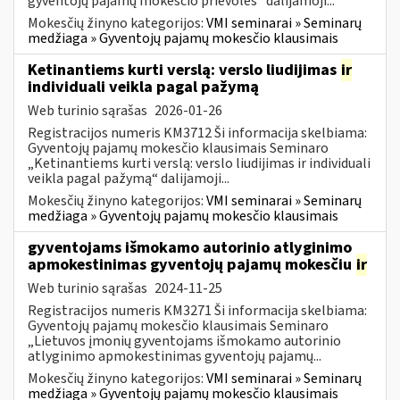
gyventojų pajamų mokesčio prievolės“ dalijamoji...
Mokesčių žinyno kategorijos:
VMI seminarai » Seminarų
medžiaga » Gyventojų pajamų mokesčio klausimais
Ketinantiems kurti verslą: verslo liudijimas
ir
individuali veikla pagal pažymą
Web turinio sąrašas
2026-01-26
Registracijos numeris KM3712 Ši informacija skelbiama:
Gyventojų pajamų mokesčio klausimais Seminaro
„Ketinantiems kurti verslą: verslo liudijimas ir individuali
veikla pagal pažymą“ dalijamoji...
Mokesčių žinyno kategorijos:
VMI seminarai » Seminarų
medžiaga » Gyventojų pajamų mokesčio klausimais
gyventojams išmokamo autorinio atlyginimo
apmokestinimas gyventojų pajamų mokesčiu
ir
Web turinio sąrašas
2024-11-25
Registracijos numeris KM3271 Ši informacija skelbiama:
Gyventojų pajamų mokesčio klausimais Seminaro
„Lietuvos įmonių gyventojams išmokamo autorinio
atlyginimo apmokestinimas gyventojų pajamų...
Mokesčių žinyno kategorijos:
VMI seminarai » Seminarų
medžiaga » Gyventojų pajamų mokesčio klausimais