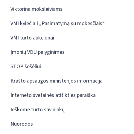
Viktorina moksleiviams
VMI kviečia į „Pasimatymą su mokesčiais“
VMI turto aukcionai
Įmonių VDU palyginimas
STOP šešėliui
Krašto apsaugos ministerijos informacija
Interneto svetainės atitikties paraiška
Ieškome turto savininkų
Nuorodos