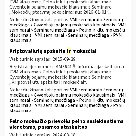
PVM klausimais Pelno ir kitų mokesčių klausimais
Gyventojų pajamų mokesčio klausimais Seminaro
„Mokesčių įstatymų pakeitimai nuo 2026-01-01“...
Mokesčių žinyno kategorijos:
VMI seminarai » Seminarų
medžiaga » Gyventojų pajamų mokesčio klausimais
VMI
seminarai » Seminarų medžiaga » Pelno ir kitų mokesčių
klausimais
VMI seminarai » Seminarų medžiaga » PVM
klausimais
Kriptovaliutų apskaita
ir
mokesčiai
Web turinio sąrašas
2025-09-29
Registracijos numeris KM3641 Ši informacija skelbiama:
PVM klausimais Pelno ir kitų mokesčių klausimais
Gyventojų pajamų mokesčio klausimais Seminaro
„Kriptovaliutų apskaita ir mokesčiai“...
Mokesčių žinyno kategorijos:
VMI seminarai » Seminarų
medžiaga » Gyventojų pajamų mokesčio klausimais
VMI
seminarai » Seminarų medžiaga » Pelno ir kitų mokesčių
klausimais
VMI seminarai » Seminarų medžiaga » PVM
klausimais
Pelno mokesčio prievolės pelno nesiekiantiems
vienetams, paramos ataskaitos
Web turinio sąrašas
2024-03-18