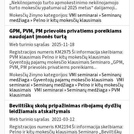
„Nekilnojamojo turto apmokestinimo nekilnojamojo
turto mokesčiu ypatumai už 2025 metus“ dalijamoji...
Mokesčių žinyno kategorijos:
VMI seminarai » Seminarų
medžiaga » Pelno ir kitų mokesčių klausimais
GPM, PVM, PM prievolės privatiems poreikiams
naudojant įmonės turtą
Web turinio sąrašas
2025-11-18
Registracijos numeris KM2975 Ši informacija skelbiama:
PVM klausimais Pelno ir kitų mokesčių klausimais
Gyventojų pajamų mokesčio klausimais Seminaro „GPM,
PVM, PM prievolės privatiems poreikiams...
Mokesčių žinyno kategorijos:
VMI seminarai » Seminarų
medžiaga » Gyventojų pajamų mokesčio klausimais
VMI
seminarai » Seminarų medžiaga » Pelno ir kitų mokesčių
klausimais
VMI seminarai » Seminarų medžiaga » PVM
klausimais
Beviltiškų skolų pripažinimas ribojamų dydžių
leidžiamais atskaitymais
Web turinio sąrašas
2021-03-12
Registracijos numeris KM2194 Ši informacija skelbiama:
Pelno ir kitų mokesčių klausimais Seminaro „Beviltiškų