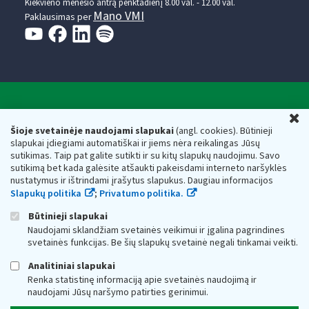
Kiekvieno mėnesio antrą penktadienį 8.00 val. - 12.00 val.
Mano VMI
Paklausimas per
Valstybinė mokesčių inspekcija prie Lietuvos
U
Respublikos finansų ministerijos
Šioje svetainėje naudojami slapukai
(angl. cookies). Būtinieji
slapukai įdiegiami automatiškai ir jiems nėra reikalingas Jūsų
Biudžetinė įstaiga. Juridinio asmens kodas — 188659752,
sutikimas. Taip pat galite sutikti ir su kitų slapukų naudojimu. Savo
adresas: Vasario 16-osios g. 14, 01107 Vilnius, Lietuva, el.paštas:
sutikimą bet kada galėsite atšaukti pakeisdami interneto naršyklės
vmi@vmi.lt
, E. pristatymo dėžutės adresas 188659752
nustatymus ir ištrindami įrašytus slapukus. Daugiau informacijos
Duomenys apie Valstybinę mokesčių inspekciją prie Lietuvos
Slapukų politika
;
Privatumo politika.
Respublikos finansų ministerijos kaupiami ir saugomi Juridinių
asmenų registre
Būtinieji slapukai
Naudojami sklandžiam svetainės veikimui ir įgalina pagrindines
svetainės funkcijas. Be šių slapukų svetainė negali tinkamai veikti.
Analitiniai slapukai
Renka statistinę informaciją apie svetainės naudojimą ir
naudojami Jūsų naršymo patirties gerinimui.