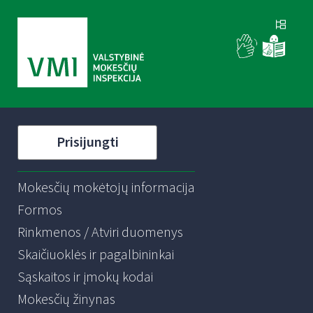
Prisijungti
Mokesčių mokėtojų informacija
Formos
Rinkmenos / Atviri duomenys
Skaičiuoklės ir pagalbininkai
Sąskaitos ir įmokų kodai
Mokesčių žinynas