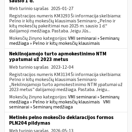
sausio 1 d.
Web turinio sąrašas
2025-01-27
Registracijos numeris KM3293 Ši informacija skelbiama:
Pelno ir kitų mokesčių klausimais Seminaro „Pelno ir
kitų mokesčių pakeitimai nuo 2025 m. sausio 1 d.“
dalijamoji medžiaga. Pastaba. Jeigu Jūs...
Mokesčių žinyno kategorijos:
VMI seminarai » Seminarų
medžiaga » Pelno ir kitų mokesčių klausimais
Nekilnojamojo turto apmokestinimo NTM
ypatumai už 2023 metus
Web turinio sąrašas
2023-12-04
Registracijos numeris KM3134 Ši informacija skelbiama:
Pelno ir kitų mokesčių klausimais Seminaro
„Nekilnojamojo turto apmokestinimo NTM ypatumai už
2023 metus" dalijamoji medžiaga. Pastaba. Jeigu...
Mokesčių žinyno kategorijos:
VMI seminarai » Seminarų
medžiaga » Pelno ir kitų mokesčių klausimais
VMI
seminarai » Seminarų medžiaga
Metinės pelno mokesčio deklaracijos formos
PLN204 pildymas
Web turinio sąrašas
2026-05-13