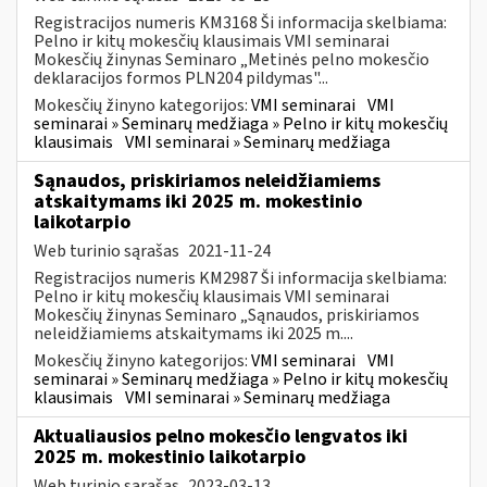
Registracijos numeris KM3168 Ši informacija skelbiama:
Pelno ir kitų mokesčių klausimais VMI seminarai
Mokesčių žinynas Seminaro „Metinės pelno mokesčio
deklaracijos formos PLN204 pildymas"...
Mokesčių žinyno kategorijos:
VMI seminarai
VMI
seminarai » Seminarų medžiaga » Pelno ir kitų mokesčių
klausimais
VMI seminarai » Seminarų medžiaga
Sąnaudos, priskiriamos neleidžiamiems
atskaitymams iki 2025 m. mokestinio
laikotarpio
Web turinio sąrašas
2021-11-24
Registracijos numeris KM2987 Ši informacija skelbiama:
Pelno ir kitų mokesčių klausimais VMI seminarai
Mokesčių žinynas Seminaro „Sąnaudos, priskiriamos
neleidžiamiems atskaitymams iki 2025 m....
Mokesčių žinyno kategorijos:
VMI seminarai
VMI
seminarai » Seminarų medžiaga » Pelno ir kitų mokesčių
klausimais
VMI seminarai » Seminarų medžiaga
Aktualiausios pelno mokesčio lengvatos iki
2025 m. mokestinio laikotarpio
Web turinio sąrašas
2023-03-13