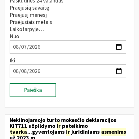
Paskutines 24 valandas
Praėjusią savaitę
Praėjusį mėnesį
Praėjusiais metais
Laikotarpyje…
Nuo
Iki
Paieška
Nekilnojamojo turto mokesčio deklaracijos
KIT711 užpildymo
ir
pateikimo
tvarka
...gyventojams
ir
juridiniams
asmenims
už 2023 m.