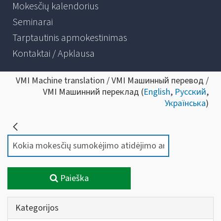
Mokesčių kalendorius
Seminarai
Tarptautinis apmokestinimas
Kontaktai / Apklausa
VMI Machine translation / VMI Машинный перевод /
VMI Машинний переклад (
English
,
Русский
,
Українська
)
Paieška
Kategorijos