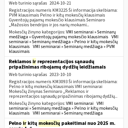
Web turinio sąrašas
2024-10-21
Registracijos numeris KM3225 Ši informacija skelbiama:
PVM klausimais Pelno ir kitų mokesčių klausimais
Gyventojų pajamų mokesčio klausimais Seminaro
„Mažosios bendrijos ir jos narių mokami...
Mokesčių žinyno kategorijos:
VMI seminarai » Seminarų
medžiaga » Gyventojų pajamų mokesčio klausimais
VMI
seminarai » Seminarų medžiaga » Pelno ir kitų mokesčių
klausimais
VMI seminarai » Seminarų medžiaga » PVM
klausimais
Reklamos
ir
reprezentacijos sąnaudų
pripažinimas ribojamų dydžių leidžiamais
Web turinio sąrašas
2023-10-10
Registracijos numeris KM3093 Ši informacija skelbiama:
Pelno ir kitų mokesčių klausimais VMI seminarai
Mokesčių žinynas Seminaro „Reklamos ir
reprezentacijos sąnaudų pripažinimas ribojamų dydžių...
Mokesčių žinyno kategorijos:
VMI seminarai
VMI
seminarai » Seminarų medžiaga » Pelno ir kitų mokesčių
klausimais
VMI seminarai » Seminarų medžiaga
Pelno
ir
kitų
mokesčių
pakeitimai nuo 2025 m.