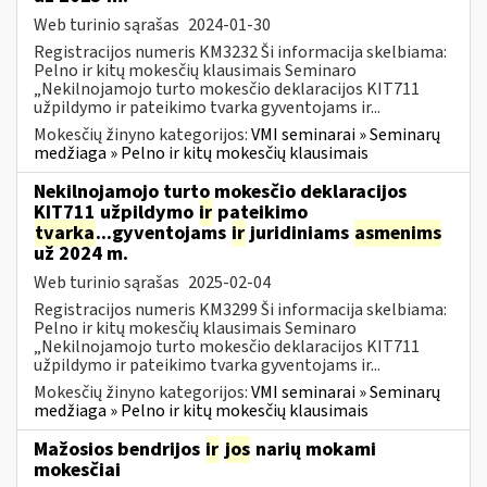
Web turinio sąrašas
2024-01-30
Registracijos numeris KM3232 Ši informacija skelbiama:
Pelno ir kitų mokesčių klausimais Seminaro
„Nekilnojamojo turto mokesčio deklaracijos KIT711
užpildymo ir pateikimo tvarka gyventojams ir...
Mokesčių žinyno kategorijos:
VMI seminarai » Seminarų
medžiaga » Pelno ir kitų mokesčių klausimais
Nekilnojamojo turto mokesčio deklaracijos
KIT711 užpildymo
ir
pateikimo
tvarka
...gyventojams
ir
juridiniams
asmenims
už 2024 m.
Web turinio sąrašas
2025-02-04
Registracijos numeris KM3299 Ši informacija skelbiama:
Pelno ir kitų mokesčių klausimais Seminaro
„Nekilnojamojo turto mokesčio deklaracijos KIT711
užpildymo ir pateikimo tvarka gyventojams ir...
Mokesčių žinyno kategorijos:
VMI seminarai » Seminarų
medžiaga » Pelno ir kitų mokesčių klausimais
Mažosios bendrijos
ir
jos
narių mokami
mokesčiai