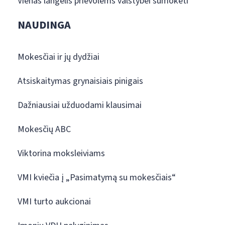
Vienas langelis prievolėms valstybei sumokėti
NAUDINGA
Mokesčiai ir jų dydžiai
Atsiskaitymas grynaisiais pinigais
Dažniausiai užduodami klausimai
Mokesčių ABC
Viktorina moksleiviams
VMI kviečia į „Pasimatymą su mokesčiais“
VMI turto aukcionai