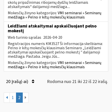
skolų pripažinimas ribojamų dydžių leidžiamais
atskaitymais“ dalijamoji medžiaga....
Mokesčių žinyno kategorijos:
VMI seminarai » Seminarų
medžiaga » Pelno ir kitų mokesčių klausimais
Leidžiami atskaitymai apskaičiuojant pelno
mokestį
Web turinio sąrašas
2026-04-20
Registracijos numeris KM3527 Ši informacija skelbiama:
Pelno ir kitų mokesčių klausimais Seminaro „Leidžiami
atskaitymai apskaičiuojant pelno mokestį " dalijamoji
medžiaga. Pastaba. Jeigu Jūs...
Mokesčių žinyno kategorijos:
VMI seminarai » Seminarų
medžiaga » Pelno ir kitų mokesčių klausimais
20 Įrašų(-ai)
Rodoma nuo 21 iki 22 iš 22 irašų.
1
2