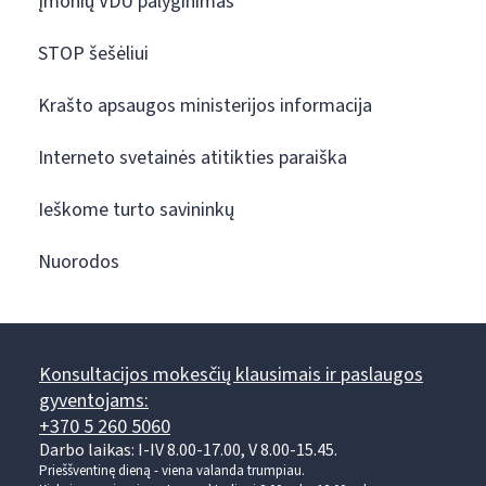
Įmonių VDU palyginimas
STOP šešėliui
Krašto apsaugos ministerijos informacija
Interneto svetainės atitikties paraiška
Ieškome turto savininkų
Nuorodos
Konsultacijos mokesčių klausimais ir paslaugos
gyventojams:
+370 5 260 5060
Darbo laikas: I-IV 8.00-17.00, V 8.00-15.45.
Prieššventinę dieną - viena valanda trumpiau.