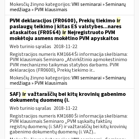
Mokesčių žinyno kategorijos:
VMI seminarai » Seminarų
medžiaga » PVM klausimais
PVM deklaracijos (FR0600), Prekių tiekimo
ir
paslaugų teikimo į kitas ES valstybes...nares
ataskaitos (FR0564)
ir
Neįregistruoto PVM
mokėtoju asmens mokėtino PVM apyskaitos
Web turinio sąrašas
2018-11-22
Registracijos numeris KM1664 Ši informacija skelbiama:
PVM klausimais Seminaro „Atvirkštinio apmokestinimo
PVM mechanizmo taikymas statybos darbams. PVM
deklaracijos (FR0600), Prekių tiekimo ir...
Mokesčių žinyno kategorijos:
VMI seminarai » Seminarų
medžiaga » PVM klausimais
SAF)
ir
važtaraščių bei kitų krovinių gabenimo
dokumentų duomenų (i.
Web turinio sąrašas
2018-11-22
Registracijos numeris KM1680 Ši informacija skelbiama:
PVM klausimais Seminaro „PVM sąskaitų faktūrų
registrų duomenų (i. SAF) ir važtaraščių bei kitų krovinių
gabenimo dokumentų duomenų (i. VAZ)...