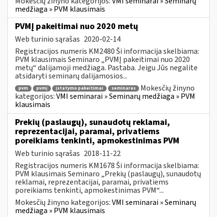
Mokesčių žinyno kategorijos:
VMI seminarai » Seminarų
medžiaga » PVM klausimais
PVMĮ pakeitimai nuo 2020 metų
Web turinio sąrašas
2020-02-14
Registracijos numeris KM2480 Ši informacija skelbiama:
PVM klausimais Seminaro „PVMĮ pakeitimai nuo 2020
metų“ dalijamoji medžiaga. Pastaba. Jeigu Jūs negalite
atsidaryti seminarų dalijamosios...
Mokesčių žinyno
pvm
pvmį
įstatymo pakeitimai
seminaras
kategorijos:
VMI seminarai » Seminarų medžiaga » PVM
klausimais
Prekių (paslaugų), sunaudotų reklamai,
reprezentacijai, paramai, privatiems
poreikiams tenkinti, apmokestinimas PVM
Web turinio sąrašas
2018-11-22
Registracijos numeris KM1678 Ši informacija skelbiama:
PVM klausimais Seminaro „Prekių (paslaugų), sunaudotų
reklamai, reprezentacijai, paramai, privatiems
poreikiams tenkinti, apmokestinimas PVM“...
Mokesčių žinyno kategorijos:
VMI seminarai » Seminarų
medžiaga » PVM klausimais