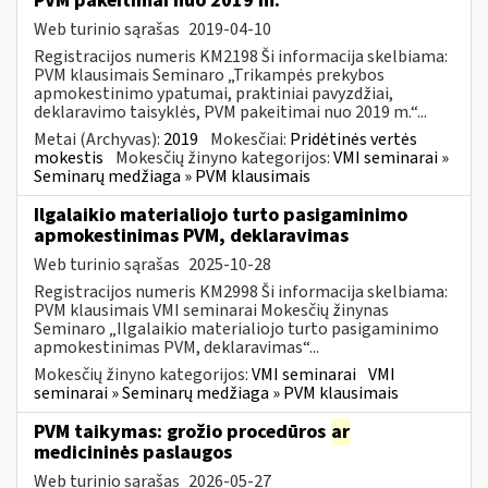
PVM pakeitimai nuo 2019 m.
Web turinio sąrašas
2019-04-10
Registracijos numeris KM2198 Ši informacija skelbiama:
PVM klausimais Seminaro „Trikampės prekybos
apmokestinimo ypatumai, praktiniai pavyzdžiai,
deklaravimo taisyklės, PVM pakeitimai nuo 2019 m.“...
Metai (Archyvas):
2019
Mokesčiai:
Pridėtinės vertės
mokestis
Mokesčių žinyno kategorijos:
VMI seminarai »
Seminarų medžiaga » PVM klausimais
Ilgalaikio materialiojo turto pasigaminimo
apmokestinimas PVM, deklaravimas
Web turinio sąrašas
2025-10-28
Registracijos numeris KM2998 Ši informacija skelbiama:
PVM klausimais VMI seminarai Mokesčių žinynas
Seminaro „Ilgalaikio materialiojo turto pasigaminimo
apmokestinimas PVM, deklaravimas“...
Mokesčių žinyno kategorijos:
VMI seminarai
VMI
seminarai » Seminarų medžiaga » PVM klausimais
PVM taikymas: grožio procedūros
ar
medicininės paslaugos
Web turinio sąrašas
2026-05-27