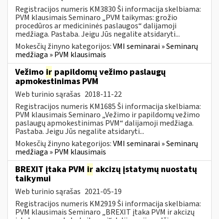
Registracijos numeris KM3830 Ši informacija skelbiama:
PVM klausimais Seminaro „PVM taikymas: grožio
procedūros ar medicininės paslaugos“ dalijamoji
medžiaga. Pastaba. Jeigu Jūs negalite atsidaryti...
Mokesčių žinyno kategorijos:
VMI seminarai » Seminarų
medžiaga » PVM klausimais
Vežimo
ir
papildomų vežimo paslaugų
apmokestinimas PVM
Web turinio sąrašas
2018-11-22
Registracijos numeris KM1685 Ši informacija skelbiama:
PVM klausimais Seminaro „Vežimo ir papildomų vežimo
paslaugų apmokestinimas PVM“ dalijamoji medžiaga.
Pastaba. Jeigu Jūs negalite atsidaryti...
Mokesčių žinyno kategorijos:
VMI seminarai » Seminarų
medžiaga » PVM klausimais
BREXIT įtaka PVM
ir
akcizų įstatymų nuostatų
taikymui
Web turinio sąrašas
2021-05-19
Registracijos numeris KM2919 Ši informacija skelbiama:
PVM klausimais Seminaro „BREXIT įtaka PVM ir akcizų