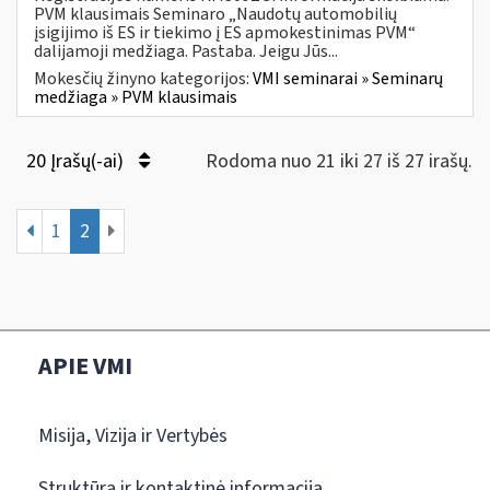
PVM klausimais Seminaro „Naudotų automobilių
įsigijimo iš ES ir tiekimo į ES apmokestinimas PVM“
dalijamoji medžiaga. Pastaba. Jeigu Jūs...
Mokesčių žinyno kategorijos:
VMI seminarai » Seminarų
medžiaga » PVM klausimais
20 Įrašų(-ai)
Rodoma nuo 21 iki 27 iš 27 irašų.
1
2
APIE VMI
Misija, Vizija ir Vertybės
Struktūra ir kontaktinė informacija