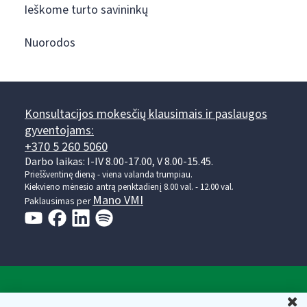
Ieškome turto savininkų
Nuorodos
Konsultacijos mokesčių klausimais ir paslaugos
gyventojams:
+370 5 260 5060
Darbo laikas: I-IV 8.00-17.00, V 8.00-15.45.
Prieššventinę dieną - viena valanda trumpiau.
Kiekvieno mėnesio antrą penktadienį 8.00 val. - 12.00 val.
Mano VMI
Paklausimas per
Valstybinė mokesčių inspekcija prie Lietuvos
U