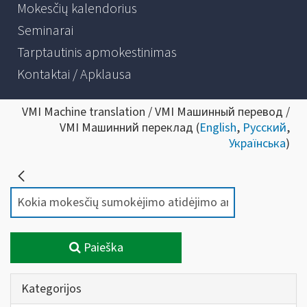
Mokesčių kalendorius
Seminarai
Tarptautinis apmokestinimas
Kontaktai / Apklausa
VMI Machine translation / VMI Машинный перевод /
VMI Машинний переклад (
English
,
Русский
,
Українська
)
Paieška
Kategorijos