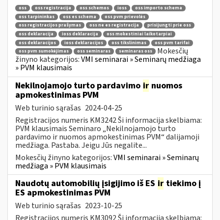
oss
oss registracija
oss schemos
ioss
oss importo schema
oss tarpininkas
oss es schema
oss pvm prievolės
oss registracijos prašymas
oss ne es registracija
prisijungti prie oss
oss deklaracija
ioss deklaracija
oss mokestiniai laikotarpiai
oss deklaracijos
ioss deklaracijos
oss tikslinimas
oss pvm tarifai
Mokesčių
oss pvm sumokėjimas
oss seminaras
seminaras oss
žinyno kategorijos:
VMI seminarai » Seminarų medžiaga
» PVM klausimais
Nekilnojamojo turto pardavimo
ir
nuomos
apmokestinimas PVM
Web turinio sąrašas
2024-04-25
Registracijos numeris KM3242 Ši informacija skelbiama:
PVM klausimais Seminaro „Nekilnojamojo turto
pardavimo ir nuomos apmokestinimas PVM“ dalijamoji
medžiaga. Pastaba. Jeigu Jūs negalite...
Mokesčių žinyno kategorijos:
VMI seminarai » Seminarų
medžiaga » PVM klausimais
Naudotų automobilių įsigijimo iš ES
ir
tiekimo į
ES apmokestinimas PVM
Web turinio sąrašas
2023-10-25
Registracijos numeris KM3092 Ši informacija skelbiama: