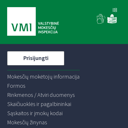
Prisijungti
Mokesčių mokėtojų informacija
Formos
Rinkmenos / Atviri duomenys
Skaičiuoklės ir pagalbininkai
Sąskaitos ir įmokų kodai
Mokesčių žinynas