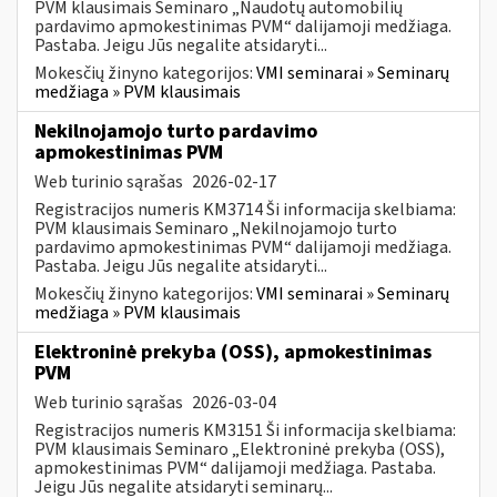
PVM klausimais Seminaro „Naudotų automobilių
pardavimo apmokestinimas PVM“ dalijamoji medžiaga.
Pastaba. Jeigu Jūs negalite atsidaryti...
Mokesčių žinyno kategorijos:
VMI seminarai » Seminarų
medžiaga » PVM klausimais
Nekilnojamojo turto pardavimo
apmokestinimas PVM
Web turinio sąrašas
2026-02-17
Registracijos numeris KM3714 Ši informacija skelbiama:
PVM klausimais Seminaro „Nekilnojamojo turto
pardavimo apmokestinimas PVM“ dalijamoji medžiaga.
Pastaba. Jeigu Jūs negalite atsidaryti...
Mokesčių žinyno kategorijos:
VMI seminarai » Seminarų
medžiaga » PVM klausimais
Elektroninė prekyba (OSS), apmokestinimas
PVM
Web turinio sąrašas
2026-03-04
Registracijos numeris KM3151 Ši informacija skelbiama:
PVM klausimais Seminaro „Elektroninė prekyba (OSS),
apmokestinimas PVM“ dalijamoji medžiaga. Pastaba.
Jeigu Jūs negalite atsidaryti seminarų...