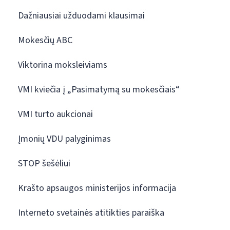
Dažniausiai užduodami klausimai
Mokesčių ABC
Viktorina moksleiviams
VMI kviečia į „Pasimatymą su mokesčiais“
VMI turto aukcionai
Įmonių VDU palyginimas
STOP šešėliui
Krašto apsaugos ministerijos informacija
Interneto svetainės atitikties paraiška