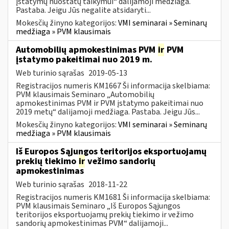
įstatymų nuostatų taikymui“ dalijamoji medžiaga.
Pastaba. Jeigu Jūs negalite atsidaryti...
Mokesčių žinyno kategorijos:
VMI seminarai » Seminarų
medžiaga » PVM klausimais
Automobilių apmokestinimas PVM
ir
PVM
įstatymo pakeitimai nuo 2019 m.
Web turinio sąrašas
2019-05-13
Registracijos numeris KM1667 Ši informacija skelbiama:
PVM klausimais Seminaro „Automobilių
apmokestinimas PVM ir PVM įstatymo pakeitimai nuo
2019 metų“ dalijamoji medžiaga. Pastaba. Jeigu Jūs...
Mokesčių žinyno kategorijos:
VMI seminarai » Seminarų
medžiaga » PVM klausimais
Iš Europos Sąjungos teritorijos eksportuojamų
prekių tiekimo
ir
vežimo sandorių
apmokestinimas
Web turinio sąrašas
2018-11-22
Registracijos numeris KM1681 Ši informacija skelbiama:
PVM klausimais Seminaro „Iš Europos Sąjungos
teritorijos eksportuojamų prekių tiekimo ir vežimo
sandorių apmokestinimas PVM“ dalijamoji...