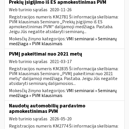
Prekių įsigijimo iš ES apmokestinimas PVM
Web turinio sąrašas
2020-11-26
Registracijos numeris KM2781 Ši informacija skelbiama:
PVM klausimais Seminaro „Prekių įsigijimo iš ES
apmokestinimas PVM“ dalijamoji medžiaga. Pastaba.
Jeigu Jūs negalite atsidaryti seminarų...
Mokesčių žinyno kategorijos:
VMI seminarai » Seminarų
medžiaga » PVM klausimais
PVMĮ pakeitimai nuo 2021 metų
Web turinio sąrašas
2021-03-17
Registracijos numeris KM2835 Ši informacija skelbiama:
PVM klausimais Seminaro „PVMĮ pakeitimai nuo 2021
metų“ dalijamoji medžiaga. Pastaba. Jeigu Jūs negalite
atsidaryti seminarų dalijamosios...
Mokesčių žinyno kategorijos:
VMI seminarai » Seminarų
medžiaga » PVM klausimais
Naudotų automobilių pardavimo
apmokestinimas PVM
Web turinio sąrašas
2026-05-20
Registracijos numeris KM2774 Ši informacija skelbiama: