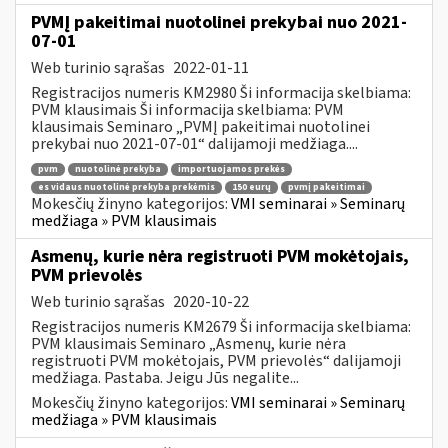
PVMĮ pakeitimai nuotolinei prekybai nuo 2021-
07-01
Web turinio sąrašas
2022-01-11
Registracijos numeris KM2980 Ši informacija skelbiama:
PVM klausimais Ši informacija skelbiama: PVM
klausimais Seminaro „PVMĮ pakeitimai nuotolinei
prekybai nuo 2021-07-01“ dalijamoji medžiaga....
pvm
nuotolinė prekyba
importuojamos prekės
es vidaus nuotolinė prekyba prekėmis
150 eurų
pvmį pakeitimai
Mokesčių žinyno kategorijos:
VMI seminarai » Seminarų
medžiaga » PVM klausimais
Asmenų, kurie nėra registruoti PVM mokėtojais,
PVM prievolės
Web turinio sąrašas
2020-10-22
Registracijos numeris KM2679 Ši informacija skelbiama:
PVM klausimais Seminaro „Asmenų, kurie nėra
registruoti PVM mokėtojais, PVM prievolės“ dalijamoji
medžiaga. Pastaba. Jeigu Jūs negalite...
Mokesčių žinyno kategorijos:
VMI seminarai » Seminarų
medžiaga » PVM klausimais