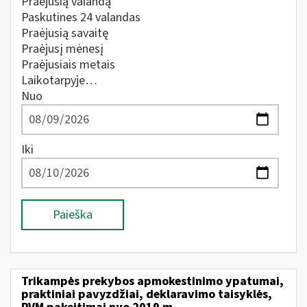
Praėjusią valandą
Paskutines 24 valandas
Praėjusią savaitę
Praėjusį mėnesį
Praėjusiais metais
Laikotarpyje…
Nuo
Iki
Paieška
Trikampės prekybos apmokestinimo ypatumai,
praktiniai pavyzdžiai, deklaravimo taisyklės,